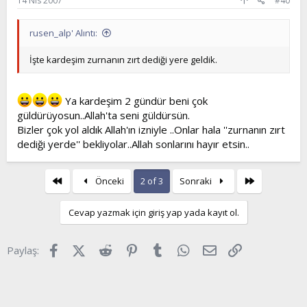
14 Nis 2007
#40
rusen_alp' Alıntı:
İşte kardeşim zurnanın zırt dediği yere geldik.
Ya kardeşim 2 gündür beni çok
güldürüyosun..Allah'ta seni güldürsün.
Bizler çok yol aldık Allah'ın izniyle ..Onlar hala ''zurnanın zırt
dediği yerde'' bekliyolar..Allah sonlarını hayır etsin..
First
Son
Önceki
2 of 3
Sonraki
Cevap yazmak için giriş yap yada kayıt ol.
Facebook
X (Twitter)
Reddit
Pinterest
Tumblr
WhatsApp
E-posta
Link
Paylaş: