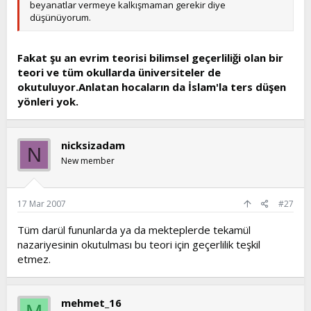
beyanatlar vermeye kalkışmaman gerekir diye
düşünüyorum.
Fakat şu an evrim teorisi bilimsel geçerliliği olan bir
teori ve tüm okullarda üniversiteler de
okutuluyor.Anlatan hocaların da İslam'la ters düşen
yönleri yok.
nicksizadam
N
New member
17 Mar 2007
#27
Tüm darül fununlarda ya da mekteplerde tekamül
nazariyesinin okutulması bu teori için geçerlilik teşkil
etmez.
mehmet_16