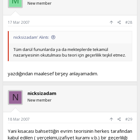
M
New member
17 Mar 2007
#28
nicksizadam' Alıntı:
Tüm darül fununlarda ya da mekteplerde tekamül
nazariyesinin okutulması bu teori için geçerlilik teşkil etmez.
yazdığından maalesef birşey anlayamadım.
nicksizadam
N
New member
18 Mar 2007
#29
Yani kısacası bahsettiğin evrim teorisinin herkes tarafından
kabul edilen ( yerçekimi,izafiyet kuramı v.b.) bir geçerliliği