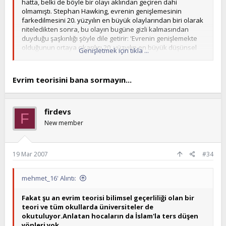
hatta, belki de böyle bir olayı aklından geçiren dahi
olmamıştı. Stephan Hawking, evrenin genişlemesinin
farkedilmesini 20. yüzyılın en büyük olaylarından biri olarak
niteledikten sonra, bu olayın bugüne gizli kalmasından
duyduğu şaşkınlığı şöyle dile getirir: 'Evrenin genişlemekte
olduğunun ortaya çıkarılışı 20. yüzyılın en büyük düşünsel
Genişletmek için tıkla ...
devrimlerinden biridir. Bu günden geçmişe bakıldığında
kimsenin bunu neden daha önce akıl etmediğine şaşmamak
elde değil.'
Evrim teorisini bana sormayın...
Oysa Allah’ın, 600’lü yıllarda vahyettiği kitabında, Allah'ın
evreni yarattığını ve de onu "genişlettiği" bildirilmektedir.
Konuyla ilgili ayet şöyle demektedir:
firdevs
F
New member
"Biz göğü 'büyük bir kudretle' bina ettik ve şüphesiz. Biz,
(onu) genişleticiyiz." (Zariyat Suresi, 47)
19 Mar 2007
#34
Daha nice bilimsel gerçekler var.
mehmet_16' Alıntı:
Evrim teorisine gelince : Mehmet_16 sen ki onca delil varken
Fakat şu an evrim teorisi bilimsel geçerliliği olan bir
hadislere delil istiyorsun. Oysa şu an savunduğun evrim
teori ve tüm okullarda üniversiteler de
teorisinin kurucusu olan darvin bile bu teoriyi savunmaktan
okutuluyor.Anlatan hocaların da İslam'la ters düşen
aciz. teoriyi çürüten birçok delil var. Bu nasıl bir tezatlıktır
yönleri yok.