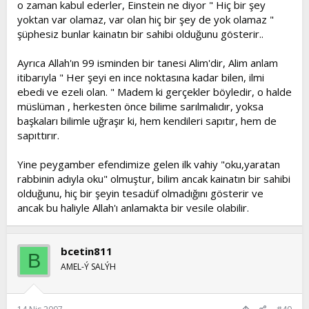
o zaman kabul ederler, Einstein ne diyor " Hiç bir şey
yoktan var olamaz, var olan hiç bir şey de yok olamaz "
şüphesiz bunlar kainatın bir sahibi olduğunu gösterir..
Ayrıca Allah'ın 99 isminden bir tanesi Alim'dir, Alim anlam
itibarıyla " Her şeyi en ince noktasına kadar bilen, ilmi
ebedi ve ezeli olan. " Madem ki gerçekler böyledir, o halde
müslüman , herkesten önce bilime sarılmalıdır, yoksa
başkaları bilimle uğraşır ki, hem kendileri sapıtır, hem de
sapıttırır.
Yine peygamber efendimize gelen ilk vahiy "oku,yaratan
rabbinin adıyla oku" olmuştur, bilim ancak kainatın bir sahibi
olduğunu, hiç bir şeyin tesadüf olmadığını gösterir ve
ancak bu haliyle Allah'ı anlamakta bir vesile olabilir.
bcetin811
B
AMEL-Ý SALÝH