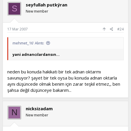
seyfullah putkýran
S
New member
17 Mar 2007
#24
mehmet_16' Alıntı:
yani adnancılardansın...
neden bu konuda hakikati bir tek adnan oktarmı
savunuyor? şayet bir tek oysa bu konuda adnan oktarla
aynı düşüncede olmak benim için zarar teşkil etmez,, ben
şahsa değil düşünceye bakarım...
nicksizadam
N
New member