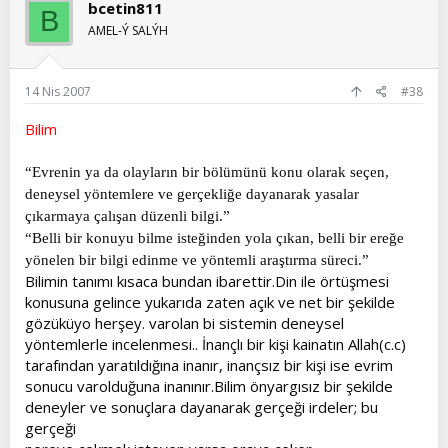
bcetin811
B
AMEL-Ý SALÝH
14 Nis 2007
#38
Bilim
“Evrenin ya da olayların bir bölümünü konu olarak seçen,
deneysel yöntemlere ve gerçekliğe dayanarak yasalar
çıkarmaya çalışan düzenli bilgi.”
“Belli bir konuyu bilme isteğinden yola çıkan, belli bir ereğe
yönelen bir bilgi edinme ve yöntemli araştırma süreci.”
Bilimin tanımı kısaca bundan ibarettir.Din ile örtüşmesi
konusuna gelince yukarıda zaten açık ve net bir şekilde
gözüküyo herşey. varolan bi sistemin deneysel
yöntemlerle incelenmesi.. İnançlı bir kişi kainatın Allah(c.c)
tarafından yaratıldığına inanır, inançsız bir kişi ise evrim
sonucu varolduğuna inanınır.Bilim önyargısız bir şekilde
deneyler ve sonuçlara dayanarak gerçeği irdeler; bu
gerçeği