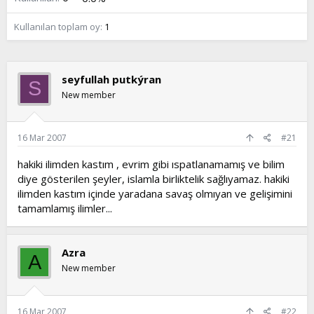
t
i
a
h
Kullanılan toplam oy
1
n
i
seyfullah putkýran
S
New member
16 Mar 2007
#21
hakiki ilimden kastım , evrim gibi ıspatlanamamış ve bilim
diye gösterilen şeyler, islamla birliktelik sağlıyamaz. hakiki
ilimden kastım içinde yaradana savaş olmıyan ve gelişimini
tamamlamış ilimler...
Azra
A
New member
16 Mar 2007
#22