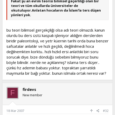
Fakat şu an evrim teorisi bilimsel geçerliliği olan bir
teori ve tüm okullarda üniversiteler de
okutuluyor.Anlatan hocaların da İslam'la ters düşen
yönleri yok.
bu teori bilimsel gerçekçiliği olsa adı teori olmazdı. kanun
olurdu bu ders üstü kaspalı işleniyor aldığım derslerden
biridir paleontoloji, ve yetr küernin tarihi orda buna benzer
safsatalar anlatılır ve hızlı geçildi, değilnilmedi hoca
değilnemkten korktu.. hızlı hızlıd ersi anlattıki biri soru
sorucak diye. bize döndüğü sebebini bilmiyoruz bunu
böyle bilindir. nerde ne açıklanmış? islama ters düşer..
çünkü hz ademin babası yoktur. topraktan yarratıldı
maymunla bir bağı yoktur. bunun islmala ortak neresi var?
firdevs
F
New member
18 Mar 2007
#32