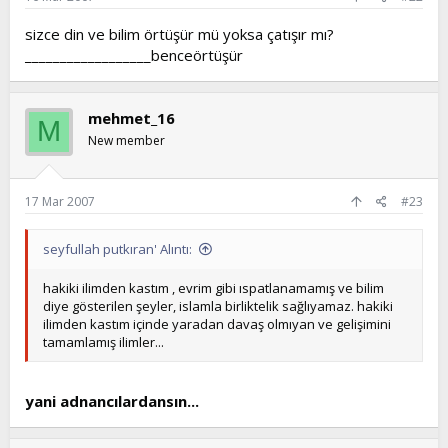
sizce din ve bilim örtüşür mü yoksa çatışır mı?
__________________benceörtüşür
mehmet_16
M
New member
17 Mar 2007
#23
seyfullah putkıran' Alıntı:
hakiki ilimden kastım , evrim gibi ıspatlanamamış ve bilim
diye gösterilen şeyler, islamla birliktelik sağlıyamaz. hakiki
ilimden kastım içinde yaradan davaş olmıyan ve gelişimini
tamamlamış ilimler...
yani adnancılardansın...