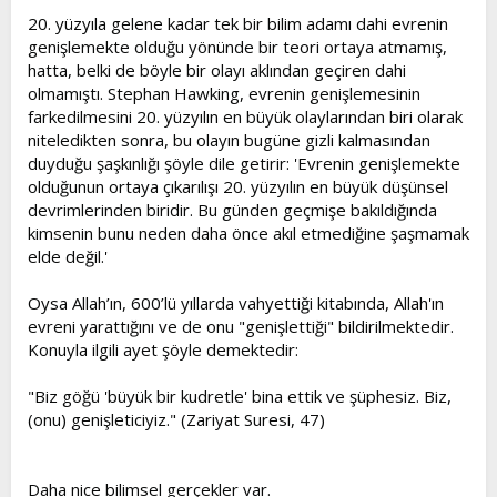
20. yüzyıla gelene kadar tek bir bilim adamı dahi evrenin
genişlemekte olduğu yönünde bir teori ortaya atmamış,
hatta, belki de böyle bir olayı aklından geçiren dahi
olmamıştı. Stephan Hawking, evrenin genişlemesinin
farkedilmesini 20. yüzyılın en büyük olaylarından biri olarak
niteledikten sonra, bu olayın bugüne gizli kalmasından
duyduğu şaşkınlığı şöyle dile getirir: 'Evrenin genişlemekte
olduğunun ortaya çıkarılışı 20. yüzyılın en büyük düşünsel
devrimlerinden biridir. Bu günden geçmişe bakıldığında
kimsenin bunu neden daha önce akıl etmediğine şaşmamak
elde değil.'
Oysa Allah’ın, 600’lü yıllarda vahyettiği kitabında, Allah'ın
evreni yarattığını ve de onu "genişlettiği" bildirilmektedir.
Konuyla ilgili ayet şöyle demektedir:
"Biz göğü 'büyük bir kudretle' bina ettik ve şüphesiz. Biz,
(onu) genişleticiyiz." (Zariyat Suresi, 47)
Daha nice bilimsel gerçekler var.