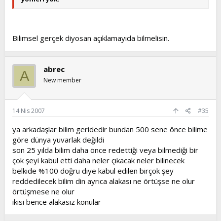
anlamıyorum. Teoriye delilin bir kaç kuru kafayı
geçmezken.neden şimdi değişime uğramıyoruz? Sen
torunlarının nasıl olmasını bekliyorsun?.......
Bilimsel gerçek diyosan açıklamayıda bilmelisin.
abrec
A
New member
14 Nis 2007
#35
ya arkadaşlar bilim geridedir bundan 500 sene önce bilime
göre dünya yuvarlak değildi
son 25 yılda bilim daha önce redettiği veya bilmediği bir
çok şeyi kabul etti daha neler çıkacak neler bilinecek
belkide %100 doğru diye kabul edilen birçok şey
reddedilecek bilim din ayrıca alakası ne örtüşse ne olur
örtüşmese ne olur
ikisi bence alakasız konular