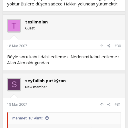
yoktur.Bizlere düşen sadece Hakkın yolundan yürümektir.
teslimolan
T
Guest
18 Mar 2007
#30
Böyle soru kabul dahil edilemez. Nedenimi kabul edilemez
Allah Alim oldugundan.
seyfullah putkýran
S
New member
18 Mar 2007
#31
mehmet_16' Alıntı: