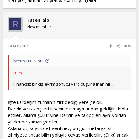
nereye çekmek isteyen varsa oraya çeker...
rusen_alp
R
New member
14 Nis 2007
#39
bcetin811' Alıntı:
Bilim
[ inançsız bir kişi evrim sonucu varolduğuna inanınır....
İşte kardeşim zurnanın zırt dediği yere geldik.
Darvin ve takipçileri insanın bir maymundan geldiğini iddia
ettiler, Allah'a şükür yine Darvin ve takipçileri aynı yoldan
yüzlerine şamarı yediler.
Aslana ot, koyuna et verilmez, bu gibi metaryalist
zihniyete ancak bilim yoluyla cevap verilebilir, çünkü ancak