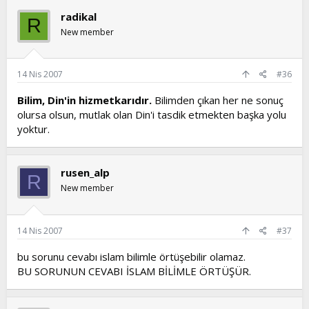
radikal
R
New member
14 Nis 2007
#36
Bilim, Din'in hizmetkarıdır.
Bilimden çıkan her ne sonuç
olursa olsun, mutlak olan Din'i tasdik etmekten başka yolu
yoktur.
rusen_alp
R
New member
14 Nis 2007
#37
bu sorunu cevabı islam bilimle örtüşebilir olamaz.
BU SORUNUN CEVABI İSLAM BİLİMLE ÖRTÜŞÜR.