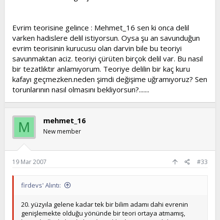
Evrim teorisine gelince : Mehmet_16 sen ki onca delil
varken hadislere delil istiyorsun. Oysa şu an savunduğun
evrim teorisinin kurucusu olan darvin bile bu teoriyi
savunmaktan aciz. teoriyi çürüten birçok delil var. Bu nasıl
bir tezatlıktır anlamıyorum. Teoriye delilin bir kaç kuru
kafayı geçmezken.neden şimdi değişime uğramıyoruz? Sen
torunlarının nasıl olmasını bekliyorsun?.......
mehmet_16
M
New member
19 Mar 2007
#33
firdevs' Alıntı:
20. yüzyıla gelene kadar tek bir bilim adamı dahi evrenin
genişlemekte olduğu yönünde bir teori ortaya atmamış,