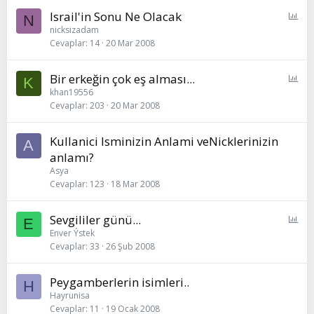
P
Israil'in Sonu Ne Olacak
N
o
nicksizadam
Cevaplar
14
20 Mar 2008
l
l
P
Bir erkeğin çok eş alması...
K
o
khan19556
Cevaplar
203
20 Mar 2008
l
l
Kullanici Isminizin Anlami veNicklerinizin
A
anlamı?
Asya
Cevaplar
123
18 Mar 2008
P
Sevgililer günü...
E
o
Enver Ýstek
Cevaplar
33
26 Şub 2008
l
l
Peygamberlerin isimleri..
H
Hayrunisa
Cevaplar
11
19 Ocak 2008