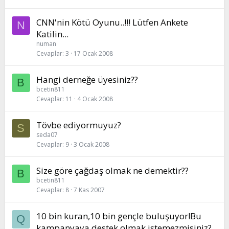
CNN'nin Kötü Oyunu..!!! Lütfen Ankete
N
Katilin...
numan
Cevaplar
3
17 Ocak 2008
Hangi derneğe üyesiniz??
B
bcetin811
Cevaplar
11
4 Ocak 2008
Tövbe ediyormuyuz?
S
seda07
Cevaplar
9
3 Ocak 2008
Size göre çağdaş olmak ne demektir??
B
bcetin811
Cevaplar
8
7 Kas 2007
10 bin kuran,10 bin gençle buluşuyor!Bu
Q
kampanyaya destek olmak istemezmisiniz?