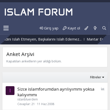
Giriş yap
Kayıt ol
dini Islah Etmeyen, Başkalarını Islah Edemez...
Mantar Enfeksiy
Anket Arşivi
Kapatılan anketlerin yer aldığı bölüm.
Filtreler
P
Sizce islamforumdan ayrılıyımmı yoksa
I
o
kalıyımmı
l
istanbluerdem
l
Cevaplar
21
11 Haz 2008