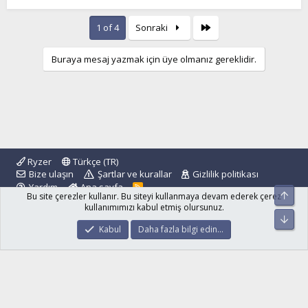
l
Son
1 of 4
Sonraki
Buraya mesaj yazmak için üye olmanız gereklidir.
Ryzer
Türkçe (TR)
Bize ulaşın
Şartlar ve kurallar
Gizlilik politikası
Yardım
Ana sayfa
R
Üst
Bu site çerezler kullanır. Bu siteyi kullanmaya devam ederek çerez
S
S
kullanımımızı kabul etmiş olursunuz.
Alt
®
Community platform by XenForo
© 2010-2024 XenForo Ltd.
Kabul
Daha fazla bilgi edin…
islamforum.com.tr
© 2001 - 2024