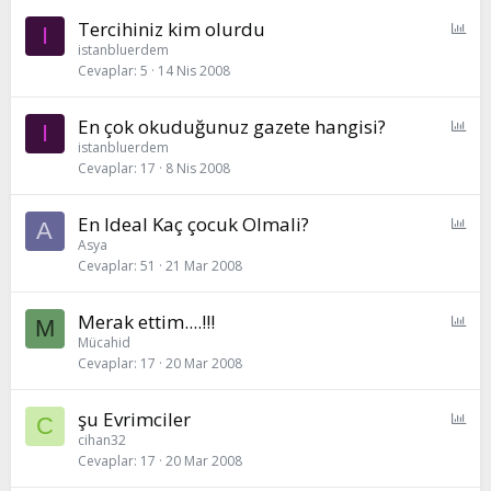
P
Tercihiniz kim olurdu
I
o
istanbluerdem
Cevaplar
5
14 Nis 2008
l
l
P
En çok okuduğunuz gazete hangisi?
I
o
istanbluerdem
Cevaplar
17
8 Nis 2008
l
l
P
En Ideal Kaç çocuk Olmali?
A
o
Asya
Cevaplar
51
21 Mar 2008
l
l
P
Merak ettim....!!!
M
o
Mücahid
Cevaplar
17
20 Mar 2008
l
l
P
şu Evrimciler
C
o
cihan32
Cevaplar
17
20 Mar 2008
l
l