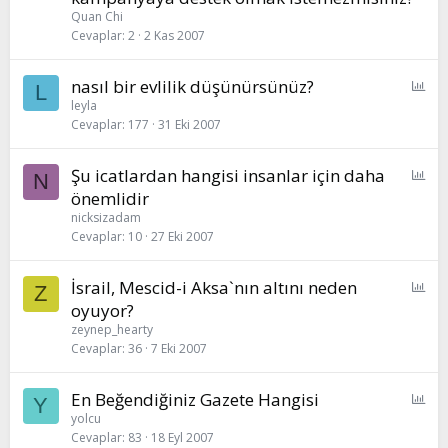
Quan Chi
Cevaplar
2
2 Kas 2007
P
nasıl bir evlilik düşünürsünüz?
L
o
leyla
Cevaplar
177
31 Eki 2007
l
l
P
Şu icatlardan hangisi insanlar için daha
N
o
önemlidir
l
nicksizadam
l
Cevaplar
10
27 Eki 2007
P
İsrail, Mescid-i Aksa`nın altını neden
Z
o
oyuyor?
l
zeynep_hearty
l
Cevaplar
36
7 Eki 2007
P
En Beğendiğiniz Gazete Hangisi
Y
o
yolcu
Cevaplar
83
18 Eyl 2007
l