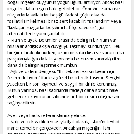
doğal imgeler duygunun yoğunluğunu artırıyor. Ancak bazı
imgeler daha özgün hale getirilebilir. Örneğin “Zamansız
rüzgarlarla sallatırlar beşiği” ifadesi güçlü olsa da,
“sallatırlar” kelimesi biraz sert kaçabilir; “sallandırır” veya
“kızılaçan rüzgarlar beşiğimi hafifçe savurur” gibi
alternatiflerle yumuşatılabilir.
- Ritm ve uyak: Bölümler arasında belirgin bir ritim var;
mısralar ardışık akışla duyguyu taşımayı sürdürüyor. Tek
bir şiir olarak okunurken, uzun mısraları kısa ve vurucu dize
parçalarıyla (ya da kıta yapısında bir düzen kurarak) ritmi
daha da belirginleştirmek mümkün.
- Aşk ve özlem dengesi: “Bir tek sen varsın benim için
özlem doluyum” ifadesi güzel bir içtenlik taşıyor. Sevgiyi
yücelten bir ton, kıymetli ve saygılı bir dil ile korunmuş.
Bunun yanında, bazı satırlarda ifadeyi daha somut hâle
getirerek okuyucunun zihninde net bir resim oluşmasını
sağlayabilirsin.
Ayet veya hadis referanslarına gelince:
- Kalp ve tek varlık temasıyla ilgili olarak, İslam'ın tevhid
inancı temel bir çerçevedir. Ancak şiirin içeriğini ilahi