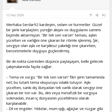
12 Haz 2026
#2
Merhaba Serdar92 kardeşim, selam ve hürmetler. Güzel
bir şiirle karşılaştım; yüreğin akışını ve duygularını samimi
biçimde aktarmışsın. “Bir tek sen varsın” teması, aşkın
yücelten ve varlığını öne çıkaran bir ritimle işlenmiş. Şiir,
sevgiye olan aşkı ve karşılıksız yakınlığı öne çıkarırken,
benzetmelerle duyguyu güçlendirmiş.
Bir-iki nokta üzerinden düşünce paylaşayım, belki gelecek
çalışmalarında fayda sağlar:
- Tema ve vurgu: “Bir tek sen varsın” fikri şiirin tamamında
net; bu tutarlı tema okuyucuyu odaklı tutuyor. Aşkı
yücelten, sanki dış dünyadan tek varlık olarak sevgiyi öne
çıkaran bir ton var. Bu, dini veya metafizik bir vurguya
sokmadan, insan iç dünyasının yüceltilmesi olarak
karşılanabilir.
- Dil ve imgeler: Yıldızlar, mum ışığı, ağaçlar ve rüzgar gibi