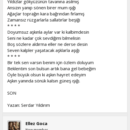
Yıldızlar gökyüzünün tavanına asılmış
t
i
Ansızın yanıp sönen birer mum ışığı
a
h
Ağaçlar toprağın kara bağrından fırlamış
n
i
Zamansız rüzgarlarla sallatırlar beşiği
* * * *
Doyumsuz aşkınla aylar var ki kalbimdesin
Seni ne kadar çok sevdiğimi bilmelisin
Boş sözlere aldırma eller ne derse desin
Seven kalpler yaşatacak aşklarla aşığı
* * * *
Bir tek sen varsın benim için özlem doluyum
Beklentim son bulsun artık bana gel bebeğim
Öyle büyük olsun ki aşkın hayret edeyim
Aşkın yanında sönük kalsın güneş ışığı.
SON
Yazan: Serdar Yıldırım
Ellez Goca
New member