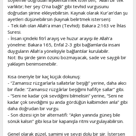
söylemle doğrudan ilişkilendirmek istersen, “Allah bir tek
varlıktır; her şey O’na bağlı” gibi tevhid vurgusunu
doğrudan şiirine ekleyebilirsin. Kaynak olarak Kur’an’dan şu
ayetleri düşünebilirsin (kaynak belirtmek istersen):
- Tek ilah olan Allah’a iman (Tevhid): Bakara 2:163 ve İhlas
Suresi.
- İnsan içindeki fıtrî arayış ve huzur arayışı ile Allah’a
yönelme: Bakara 165, Enfal 2-3 gibi bağlamlarda insani
duyguların Allah’a yönelişiyle bağlantılar kurulabilir.
Not: Bu şiirde şiirin özünü bozmayacak, sade ve saygılı bir
yaklaşım benimsenebilir.
Kısa öneriyle bir kaç küçük dokunuş:
- “Zamansız rüzgarlarla sallatırlar beşiği” yerine, daha akıcı
bir ifade: “Zamansız rüzgârlar beşiğimi hafifçe sallar” gibi.
- “Seni ne kadar çok sevdiğimi bilmelisin” yerine, “Seni ne
kadar çok sevdiğimi şu anda gördüğün kalbimden anla” gibi
daha doğrudan bir vurgu.
- Son dizesi için bir alternatifi: “Aşkın yanında güneş bile
sönük kalsın” gibi kısa bir kapanışla ritmi vurgulayabilirsin.
Genel olarak güzel, samimi ve sevgi dolu bir şiir. İstersen