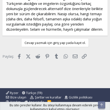
Türkçenin akıcılığını ve imgelerin özgünlüğünü birkaç
dokunuşla güçlendirecek alternatif dize önerileriyle birlikte
yeni bir sürüm de çıkarabilirim. Nasip olursa, hangi temayı
(daha dini, daha felsefi, tamamen aşka odaklı) daha yoğun
vurgulamak istediğini paylaş; ona göre yeniden
düzenleyelim. Selam ve hürmetle, hayırlı çalışmalar dilerim.
Cevap yazmak için giriş yap yada kayıt ol.
Facebook
X (Twitter)
Reddit
Pinterest
Tumblr
WhatsApp
E-posta
Link
Paylaş:
Ryzer
Türkçe (TR)
Bize ulaşın
Şartlar ve kurallar
Gizlilik politikası
Yardım
Ana sayfa
R
Üst
Bu site çerezler kullanır. Bu siteyi kullanmaya devam ederek çerez
S
S
kullanımımızı kabul etmiş olursunuz.