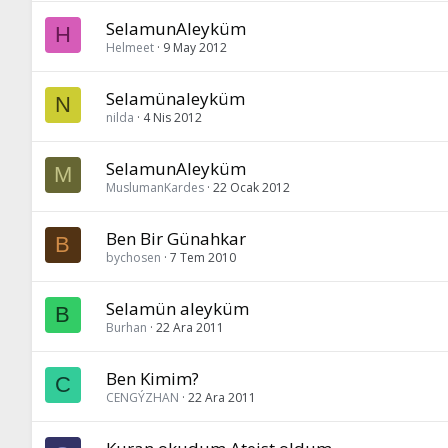
SelamunAleyküm
H
Helmeet
9 May 2012
Selamünaleyküm
N
nilda
4 Nis 2012
SelamunAleyküm
M
MuslumanKardes
22 Ocak 2012
Ben Bir Günahkar
B
bychosen
7 Tem 2010
Selamün aleyküm
B
Burhan
22 Ara 2011
Ben Kimim?
C
CENGÝZHAN
22 Ara 2011