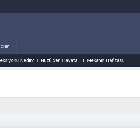
cılar
onu Nedir?
Nüzûlden Hayata...
Mekanın Hafızası...