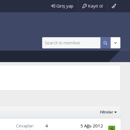
Giriş yap
Kayıt ol
Filtreler
Cevaplar
4
5 Ağu 2012
S