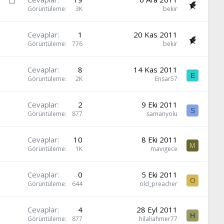
i
Görüntüleme
3K
bekir
l
i
Cevaplar
1
20 Kas 2011
t
Görüntüleme
776
bekir
l
i
Cevaplar
8
14 Kas 2011
E
Görüntüleme
2K
Ensar57
Cevaplar
2
9 Eki 2011
S
Görüntüleme
877
samanyolu
Cevaplar
10
8 Eki 2011
M
Görüntüleme
1K
mavigece
Cevaplar
0
5 Eki 2011
O
Görüntüleme
644
old_preacher
Cevaplar
4
28 Eyl 2011
H
Görüntüleme
877
hilaliahmer77