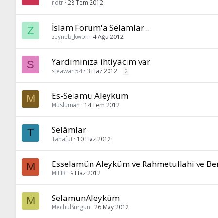
nötr
28 Tem 2012
İslam Forum'a Selamlar...
Z
zeyneb_kwon
4 Ağu 2012
Yardımınıza ihtiyacım var
S
steawart54
3 Haz 2012
2
Es-Selamu Aleykum
M
Müslüman
14 Tem 2012
Selâmlar
T
Tahafut
10 Haz 2012
Esselamün Aleyküm ve Rahmetullahi ve Be
M
MIHR
9 Haz 2012
SelamunAleyküm
M
MechulSürgün
26 May 2012