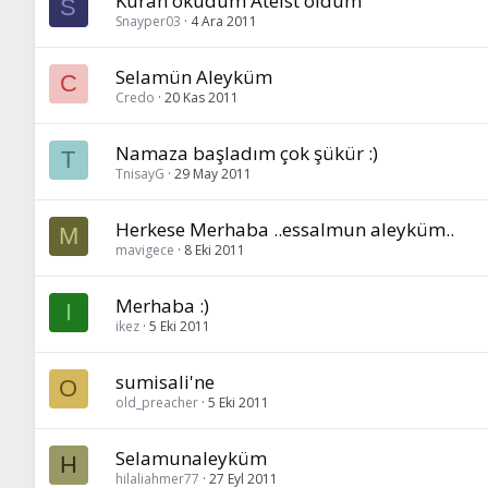
Kuran okudum Ateist oldum
S
Snayper03
4 Ara 2011
Selamün Aleyküm
C
Credo
20 Kas 2011
Namaza başladım çok şükür :)
T
TnisayG
29 May 2011
Herkese Merhaba ..essalmun aleyküm..
M
mavigece
8 Eki 2011
Merhaba :)
I
ikez
5 Eki 2011
sumisali'ne
O
old_preacher
5 Eki 2011
Selamunaleyküm
H
hilaliahmer77
27 Eyl 2011