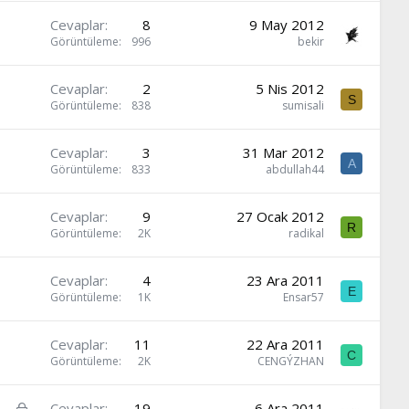
Cevaplar
8
9 May 2012
Görüntüleme
996
bekir
Cevaplar
2
5 Nis 2012
S
Görüntüleme
838
sumisali
Cevaplar
3
31 Mar 2012
A
Görüntüleme
833
abdullah44
Cevaplar
9
27 Ocak 2012
R
Görüntüleme
2K
radikal
Cevaplar
4
23 Ara 2011
E
Görüntüleme
1K
Ensar57
Cevaplar
11
22 Ara 2011
C
Görüntüleme
2K
CENGÝZHAN
K
Cevaplar
19
6 Ara 2011