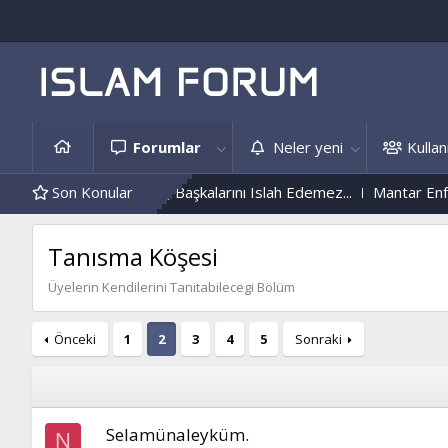
Forumlar
Neler yeni
Kullanı
ini Islah Etmeyen, Başkalarını Islah Edemez...
Son Konular
Mantar Enfeksiy
Tanısma Köşesi
Üyelerin Kendilerini Tanitabilecegi Bölüm
Önceki
1
2
3
4
5
Sonraki
Selamünaleyküm.
N