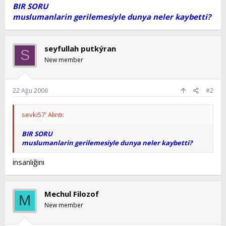
l
a
BIR SORU
a
r
muslumanlarin gerilemesiyle dunya neler kaybetti?
t
i
a
h
n
i
seyfullah putkýran
S
New member
22 Ağu 2006
#2
sevki57' Alıntı:
BIR SORU
muslumanlarin gerilemesiyle dunya neler kaybetti?
insanlığını
Mechul Filozof
M
New member