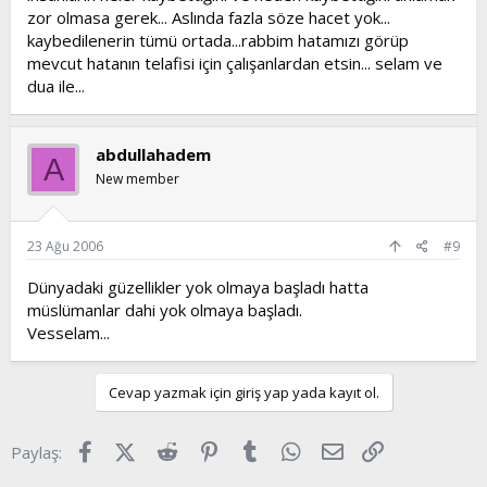
zor olmasa gerek... Aslında fazla söze hacet yok...
kaybedilenerin tümü ortada...rabbim hatamızı görüp
mevcut hatanın telafisi için çalışanlardan etsin... selam ve
dua ile...
abdullahadem
A
New member
23 Ağu 2006
#9
Dünyadaki güzellikler yok olmaya başladı hatta
müslümanlar dahi yok olmaya başladı.
Vesselam...
Cevap yazmak için giriş yap yada kayıt ol.
Facebook
X (Twitter)
Reddit
Pinterest
Tumblr
WhatsApp
E-posta
Link
Paylaş: