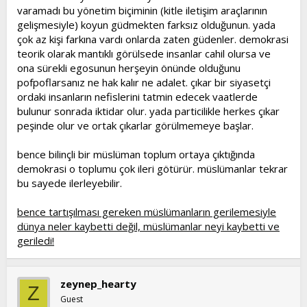
varamadı bu yönetim biçiminin (kitle iletişim araçlarının
gelişmesiyle) koyun güdmekten farksız olduğunun. yada
çok az kişi farkına vardı onlarda zaten güdenler. demokrasi
teorik olarak mantıklı görülsede insanlar cahil olursa ve
ona sürekli egosunun herşeyin önünde olduğunu
pofpoflarsanız ne hak kalır ne adalet. çıkar bir siyasetçi
ordaki insanların nefislerini tatmin edecek vaatlerde
bulunur sonrada iktidar olur. yada particilikle herkes çıkar
peşinde olur ve ortak çıkarlar görülmemeye başlar.
bence bilinçli bir müslüman toplum ortaya çıktığında
demokrasi o toplumu çok ileri götürür. müslümanlar tekrar
bu sayede ilerleyebilir.
bence tartışılması gereken müslümanların gerilemesiyle
dünya neler kaybetti değil, müslümanlar neyi kaybetti ve
geriledi!
zeynep_hearty
Z
Guest