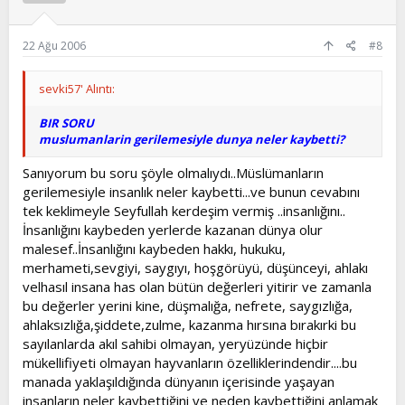
22 Ağu 2006
#8
sevki57' Alıntı:
BIR SORU
muslumanlarin gerilemesiyle dunya neler kaybetti?
Sanıyorum bu soru şöyle olmalıydı..Müslümanların
gerilemesiyle insanlık neler kaybetti...ve bunun cevabını
tek keklimeyle Seyfullah kerdeşim vermiş ..insanlığını..
İnsanlığını kaybeden yerlerde kazanan dünya olur
malesef..İnsanlığını kaybeden hakkı, hukuku,
merhameti,sevgiyi, saygıyı, hoşgörüyü, düşünceyi, ahlakı
velhasıl insana has olan bütün değerleri yitirir ve zamanla
bu değerler yerini kine, düşmalığa, nefrete, saygızlığa,
ahlaksızlığa,şiddete,zulme, kazanma hırsına bırakırki bu
sayılanlarda akıl sahibi olmayan, yeryüzünde hiçbir
mükellifiyeti olmayan hayvanların özelliklerindendir....bu
manada yaklaşıldığında dünyanın içerisinde yaşayan
insanların neler kaybettiğini ve neden kaybettiğini anlamak