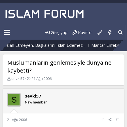
Giriş yap
Kayıt ol
slah Etmeyen, Başkalarını Islah Edemez...
Mantar Enfeksiyonu N
Müslümanların gerilemesiyle dünya ne
kaybetti?
K
B
sevki57
21 Ağu 2006
o
a
n
ş
b
l
sevki57
S
u
a
New member
y
n
u
g
b
ı
a
ç
21 Ağu 2006
#1
ş
t