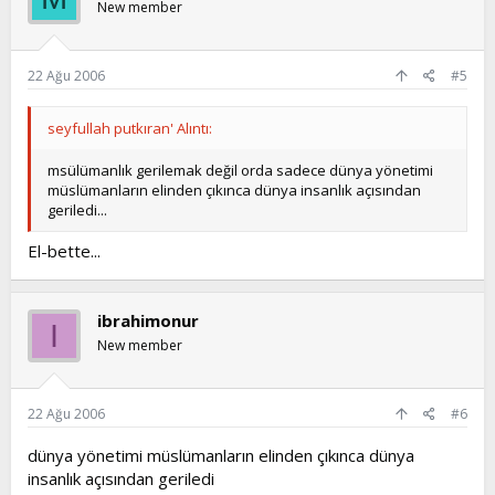
New member
22 Ağu 2006
#5
seyfullah putkıran' Alıntı:
msülümanlık gerilemak değil orda sadece dünya yönetimi
müslümanların elinden çıkınca dünya insanlık açısından
geriledi...
El-bette...
ibrahimonur
I
New member
22 Ağu 2006
#6
dünya yönetimi müslümanların elinden çıkınca dünya
insanlık açısından geriledi