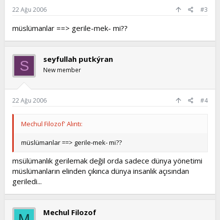
22 Ağu 2006
#3
müslümanlar ==> gerile-mek- mi??
seyfullah putkýran
S
New member
22 Ağu 2006
#4
Mechul Filozof' Alıntı:
müslümanlar ==> gerile-mek- mi??
msülümanlık gerilemak değil orda sadece dünya yönetimi
müslümanların elinden çıkınca dünya insanlık açısından
geriledi...
Mechul Filozof
M