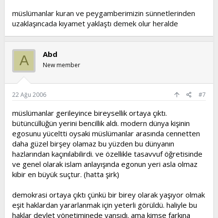
müslümanlar kuran ve peygamberimizin sünnetlerinden
uzaklaşıncada kıyamet yaklaştı demek olur heralde
Abd
A
New member
22 Ağu 2006
#7
müslümanlar gerileyince bireysellik ortaya çıktı.
bütüncüllüğün yerini bencillik aldı. modern dünya kişinin
egosunu yüceltti oysaki müslümanlar arasında cennetten
daha güzel birşey olamaz bu yüzden bu dünyanın
hazlarından kaçınılabilirdi. ve özellikle tasavvuf öğretisinde
ve genel olarak islam anlayışında egonun yeri asla olmaz
kibir en büyük suçtur. (hatta şirk)
demokrasi ortaya çıktı çünkü bir birey olarak yaşıyor olmak
eşit haklardan yararlanmak için yeterli görüldü. haliyle bu
haklar devlet yönetiminede yansıdı. ama kimse farkına