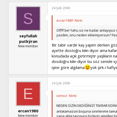
24 Şub 2006
S
ercan1980' Alıntı:
Öffff be! Yahu siz ne kadar anlayışsız
yazdım, onu neden eklemiyorsun? Fesu
seyfullah
putkýran
Bir tabir vardır kaş yapim derken göz
New member
ayette dostoğru kılın diyor ama kafan
konudada açık getirmiştir yaşlıların
dosdoğru kılın diyor bu söz senide iç
işine göre algılama
yok şirk-i hafi
24 Şub 2006
E
isimsiz' Alıntı:
NEDEN SİZİN DEDİĞİNİZİ TEKRAR EDİNC
ercan1980
anlatamazsın.boşuna sinirlenme tam
New member
sana abla tavsiyesi.bizlerin amelleri