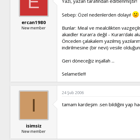
E
Yazı, yazan tarafından editlenmiştir!
Sebep: Özel nedenlerden dolayı!
ercan1980
Bunlar: Meal ve mealcilikten vazgeçi
New member
akaidler Kuran'a değil - Kuran'daki aka
Önceden çalakalem yazılmış yazılarım
indirilmesine (bir nevi) vesile oldu
Geri döneceğiz inşallah ...
Selametle!!!
24 Şub 2006
I
tamam kardeşim .sen bildiğini yap had
isimsiz
New member