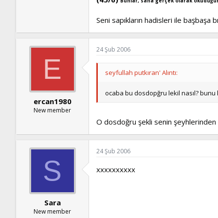
Bunlar, sana gerçek olarak okuduğum
Seni sapıkların hadisleri ile başbaşa
24 Şub 2006
E
seyfullah putkıran' Alıntı:
ocaba bu dosdopğru lekil nasıl? bunu k
ercan1980
New member
O dosdoğru şekli senin şeyhlerinden 
24 Şub 2006
S
xxxxxxxxxx
Sara
New member