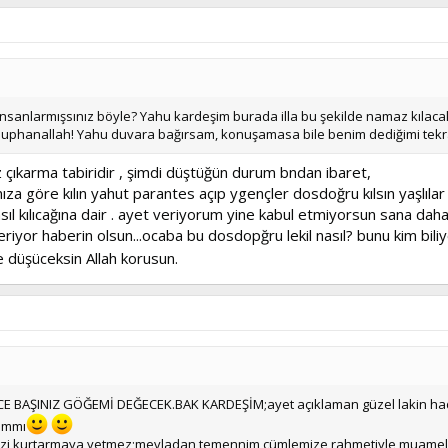
 insanlarmışsınız böyle? Yahu kardeşim burada illa bu şekilde namaz kılaca
phanallah! Yahu duvara bağırsam, konuşamasa bile benim dediğimi tekrar
 çıkarma tabiridir , şimdi düştüğün durum bndan ibaret,
ıza göre kılın yahut parantes açıp ygençler dosdoğru kılsın yaşlıla
 nasıl kılıcağına dair . ayet veriyorum yine kabul etmiyorsun sana 
eriyor haberin olsun...ocaba bu dosdopğru lekil nasıl? bunu kim bili
ye düşüceksin Allah korusun.
E BAŞINIZ GÖĞEMİ DEĞECEK.BAK KARDEŞİM;ayet açıklaman güzel lakin had
ammı
 bizi kurtarmaya yetmez;mevladan temennim cümlemize rahmetiyle muamele 