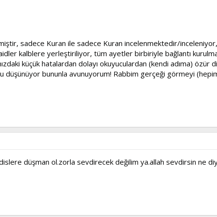
lmiştir, sadece Kuran ile sadece Kuran incelenmektedir/inceleniyor,
idler kalblere yerleştiriliyor, tüm ayetler birbiriyle bağlantı kurulma
ızdaki küçük hatalardan dolayı okuyuculardan (kendi adıma) özür di
ğunu düşünüyor bununla avunuyorum! Rabbim gerçeği görmeyi (hepim
islere düşman ol.zorla sevdirecek değilim ya.allah sevdirsin ne di