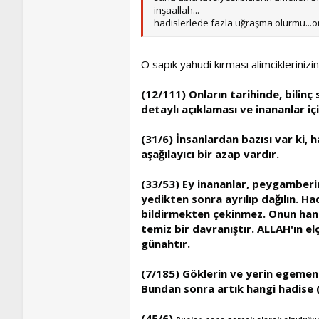
inşaallah...
hadislerlede fazla uğraşma olurmu...o
O sapık yahudi kırması alimciklerini
(12/111) Onların tarihinde, bilinç 
detaylı açıklaması ve inananlar iç
(31/6) İnsanlardan bazısı var ki, h
aşağılayıcı bir azap vardır.
(33/53) Ey inananlar, peygamberin
yedikten sonra ayrılıp dağılın. 
bildirmekten çekinmez. Onun hanıml
temiz bir davranıştır. ALLAH'ın e
günahtır.
(7/185) Göklerin ve yerin egemenl
Bundan sonra artık hangi hadise (
(45/6)