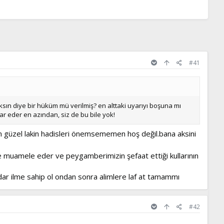
#41
ksın diye bir hüküm mü verilmiş? en alttaki uyarıyı boşuna mı
 eder en azından, siz de bu bile yok!
el lakin hadisleri önemsememen hoş değil.bana aksini
 muamele eder ve peygamberimizin şefaat ettiği kullarının
dar ilme sahip ol ondan sonra alimlere laf at tamammı
#42