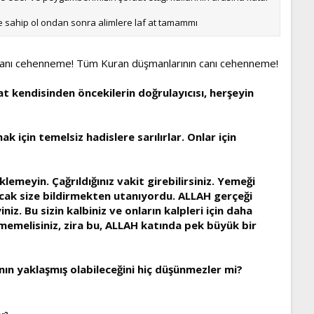
e sahip ol ondan sonra alimlere laf at tamammı
de canı cehenneme! Tüm Kuran düşmanlarının canı cehenneme!
kat kendisinden öncekilerin doğrulayıcısı, herşeyin
k için temelsiz hadislere sarılırlar. Onlar için
emeyin. Çağrıldığınız vakit girebilirsiniz. Yemeği
ncak size bildirmekten utanıyordu. ALLAH gerçeği
z. Bu sizin kalbiniz ve onların kalpleri için daha
nmemelisiniz, zira bu, ALLAH katında pek büyük bir
nın yaklaşmış olabileceğini hiç düşünmezler mi?