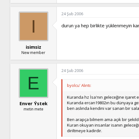
24 Şub 2006
I
durun ya hep birlikte yüklenmeyin ka
isimsiz
New member
24 Şub 2006
E
byolcu' Alıntı:
Kuranda hz İsa'nın geleceğine işaret e
Kuranda ercan19802ın bu dünyaya gel
Enver Ýstek
ben aslında kendini var sanan bir sala
metin mete
Ben arapça bilmem ama açık bir şekild
Kuran okuyan insanlar isanın geleceğin
diriltmeye kadirdir.