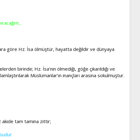
ıracağım...
nlara göre Hz. İsa ölmüştür, hayatta değildir ve dünyaya
rden birinde; Hz. İsa’nın ölmediği, göğe çıkarıldığı ve
amlaştırılarak Müslümanlar’ın inançları arasına sokulmuştur.
akide tam tamina zittir;
usudur.