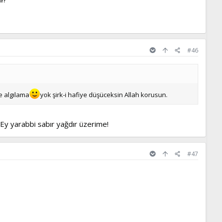
ar?
#46
e algılama
yok şirk-i hafiye düşüceksin Allah korusun.
 Ey yarabbi sabır yağdır üzerime!
#47