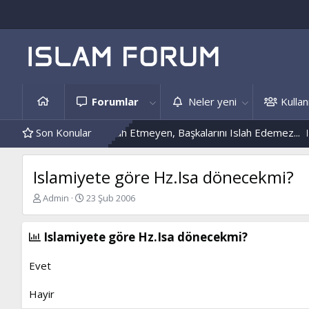
Forumlar
Neler yeni
Kullanı
Kendini Islah Etmeyen, Başkalarını Islah Edemez...
Son Konular
Mantar Enf
Islamiyete göre Hz.Isa dönecekmi?
K
B
Admin
23 Şub 2006
o
a
n
ş
b
l
Islamiyete göre Hz.Isa dönecekmi?
u
a
y
n
Evet
u
g
b
ı
Hayir
a
ç