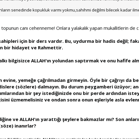
nların senedinde kopukluk varmı yokmu,sahihmi değilmi bilecek kadar ilm
zin topunun canı cehenneme! Onlara yalakalık yapan mukallitlerin 
sahipleri için bir ders vardır. Bu, uydurma bir hadis değil; fa
in bir hidayet ve Rahmettir.
alkı bilgisizce ALLAH'ın yolundan saptırmak ve onu hafife alma
 evine, yemeğe çağrılmadan girmeyin. Öyle bir çağrıyı da bekl
Hadislere (sözlere) dalmayın. Bu durum peygamberi üzüyor; a
arından bir şey istediğinizde onu bir perde ardından isteyini
lçisini üzmemelisiniz ve ondan sonra onun eşleriyle asla evle
iğine ve ALLAH'ın yarattığı şeylere bakmazlar mı? Son anları
söze) inanırlar?