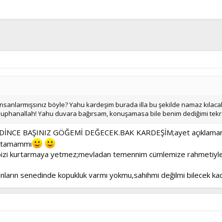
 insanlarmışsınız böyle? Yahu kardeşim burada illa bu şekilde namaz kılaca
phanallah! Yahu duvara bağırsam, konuşamasa bile benim dediğimi tekrar
İNCE BAŞINIZ GÖĞEMİ DEĞECEK.BAK KARDEŞİM;ayet açıklaman güz
e tamammı
ri bizi kurtarmaya yetmez;mevladan temennim cümlemize rahmetiyle
onların senedinde kopukluk varmı yokmu,sahihmi değilmi bilecek ka