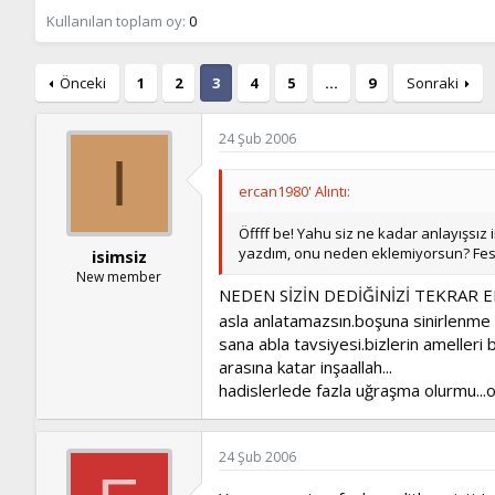
ş
t
l
a
Kullanılan toplam oy
0
a
r
t
i
a
h
Önceki
1
2
3
4
5
…
9
Sonraki
n
i
24 Şub 2006
I
ercan1980' Alıntı:
Öffff be! Yahu siz ne kadar anlayışsız
yazdım, onu neden eklemiyorsun? Fesu
isimsiz
New member
NEDEN SİZİN DEDİĞİNİZİ TEKRAR ED
asla anlatamazsın.boşuna sinirlenm
sana abla tavsiyesi.bizlerin amelle
arasına katar inşaallah...
hadislerlede fazla uğraşma olurmu...
24 Şub 2006