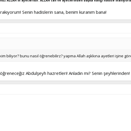
uz ALLAH'ın ayetleridir. ALLAH'tan ve ayetlerinden başka hangi hadise inanıyorl
 bırakıyorum! Senin hadislerin sana, benim kuranım bana!
im biliyor? bunu nasıl öğrenebilirz? yapma Allah aşkkına ayetleri işine gör
öğreneceğiz Abdulşeyh hazretleri! Anladın mı? Senin şeyhlerinden!