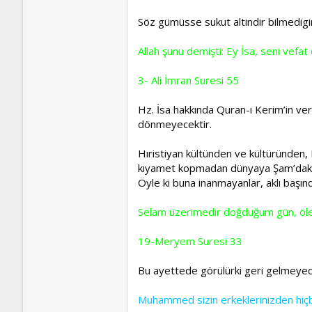
Söz gümüsse sukut altindir bilmedigi
Allah şunu demişti: Ey İsa, seni vefa
3- Ali İmran Suresi 55
Hz. İsa hakkında Quran-ı Kerim’in ver
dönmeyecektir.
Hıristiyan kültünden ve kültüründen, 
kıyamet kopmadan dünyaya Şam’daki min
Öyle ki buna inanmayanlar, aklı başında
Selam üzerimedir doğduğum gün, ölece
19-Meryem Suresi 33
Bu ayettede görülürki geri gelmeyece
Muhammed sizin erkeklerinizden hiçbir