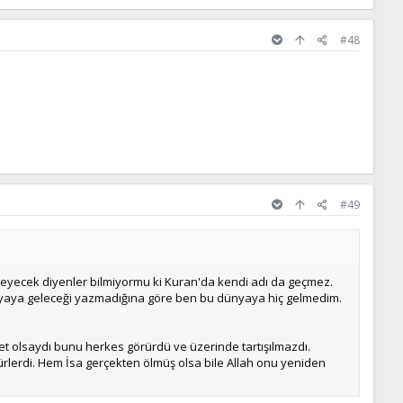
#48
#49
elmeyecek diyenler bilmiyormu ki Kuran'da kendi adı da geçmez.
yaya geleceği yazmadığına göre ben bu dünyaya hiç gelmedim.
t olsaydı bunu herkes görürdü ve üzerinde tartışılmazdı.
rürlerdi. Hem İsa gerçekten ölmüş olsa bile Allah onu yeniden