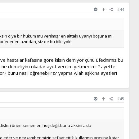
#44
ksın diye bir hüküm mü verilmiş? en alttaki uyarıyı boşuna mı
 eder en azından, siz de bu bile yok!
r ve hastalar kafasına göre kılsın demiyor çünü Efednimiz bu
daha ne demeliyim okadar ayet verdim yetmedimi ? ayette
yor? bunu nasıl öğrenebilirz? yapma Allah aşkkına ayetleri
#45
isleri önemsememen hoş değil.bana aksini asla
eder ve peygamberimizin şefaat ettiği kullarının arasına katar