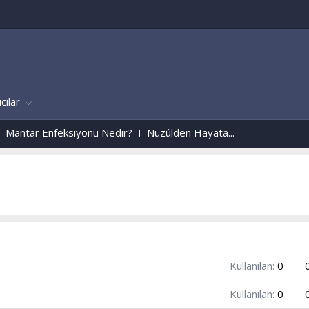
cılar
eksiyonu Nedir?
Nüzûlden Hayata...
Kullanılan:
0
Kullanılan:
0