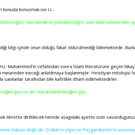
n konuda konusmak ise U....
t ettireceğim, seni kendime yükselteceğim, seni inkar edenlerden ay
diği bilgi içinde onun öldüğü fakat öldürülmediği bilinmektedir. Bu
Hz. Muhammed’in vefatından sonra İslam literatürüne geçen hikayele
areden ineceği anlatılmaya başlanmıştır. Hıristiyan mitolojisi İsl
 sanılanlar tarafından bile kafirlikle itham edilmektedirler.
ğim gün ve diri olarak kaldırılacağım gün.
k Ahrette diriltilecek hemde asagidaki ayette sizin savundugunuz 
inin babası değil-dir. O Allah’ın elçisi ve Peygamberler’in sonunc