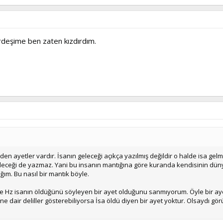
rdeşime ben zaten kızdırdım.
den ayetler vardır. İsanın geleceği açıkça yazılmış değildir o halde isa g
eceği de yazmaz. Yani bu insanın mantığına göre kuranda kendisinin dün
ğım. Bu nasıl bir mantık böyle.
e Hz isanın öldüğünü söyleyen bir ayet olduğunu sanmıyorum. Öyle bir aye
e dair deliller gösterebiliyorsa İsa öldü diyen bir ayet yoktur. Olsaydı gö