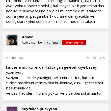
bir hiklmet vardır)hz isanın nebiliğinin kaldırılıdığına dair bir
.
ayet yoktur.böylece nebiliği kalkmayan bir kişiye tekrardan
nebilik verilmeyeceğine göre hz.muhammed mustafadan
sonra yeni bir peygamberlik durumu olmayacaktır.ve
sonuç olarak yine son nebi hz.muhammed mustafadır.
Admin
Active member
Yönetici
Forum Admin
23 Şub 2006
#15
kardeslerim, Kuran`da Hz.Isa geri gelecek diye birsey
yazmiyor,
yaziyorsa nerede yazdigini belirtininiz lütfen, kuranin
türkce meallerini katmayalim bu konuya, cünkü gecersizdir
bazi konularda..
ve bazi hadislerin hükmü yoktur ve disardan sokulmustur ..
seyfullah putkýran