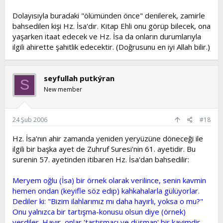
Dolayısıyla buradaki "ölümünden önce" denilerek, zamirle
bahsedilen kişi Hz. İsa'dır. Kitap Ehli onu görüp bilecek, ona
yaşarken itaat edecek ve Hz. İsa da onların durumlarıyla
ilgili ahirette şahitlik edecektir. (Doğrusunu en iyi Allah bilir.)
seyfullah putkýran
S
New member
24 Şub 2006
#18
Hz. İsa'nın ahir zamanda yeniden yeryüzüne döneceği ile
ilgili bir başka ayet de Zuhruf Suresi'nin 61. ayetidir. Bu
surenin 57. ayetinden itibaren Hz. İsa'dan bahsedilir:
Meryem oğlu (İsa) bir örnek olarak verilince, senin kavmin
hemen ondan (keyifle söz edip) kahkahalarla gülüyorlar.
Dediler ki: "Bizim ilahlarımız mı daha hayırlı, yoksa o mu?"
Onu yalnızca bir tartışma-konusu olsun diye (örnek)
verdiler. Hayır, onlar 'tartışmacı ve düşman' bir kavimdir.