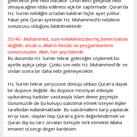
gelecekse yine nebi olacaktır. Onun ikinci gelişinde nebi
olmayacağının iddia edilmesi açık bir saptırmadır. Quran’da
Hz. İsa’nın nebiliğini ortadan kaldıran hiçbir ayet yoktur.
Fakat yine Quran ayetinde Hz. Muhammed’in nebilerin
sonuncusu olduğunu bildirilmektedir:
33/40- Muhammed, sizin erkeklerinizden hiç birinin babası
değildir; ancak o, Allah'ın Resûlü ve peygamberlerin
sonuncusudur. Allah, her şeyi bilendir.
Bu durumda Hz. İsa’nın tekrar geleceğini söylemek bu
ayetle açıkça çelişir. Çünkü son nebi Hz. Muhammed’dir ve
ondan sonra bir daha nebi gelmeyecektir.
Hz. İsa’nın tekrar yeryüzüne dönüşü iddiası Quran’a dayalı
bir düşünce değildir. Bu düşünce Hıristiyan etkisiyle
uydurulmuş hadisler vasıtasıyla İslam dinine geçmiştir.
Günümüzde de bu konuyu suiistimal etmek isteyen kişiler
tarafından kullanılmaktadır. Bu suiistimallere karşı yapılacak
en iyi tavır, olayları hep Quran’a göre değerlendirmek ve
Quran dışı bu tarz zırvaları tümüyle terk etmektir.Allaha
emanet ol,sevgi deger kardesim.