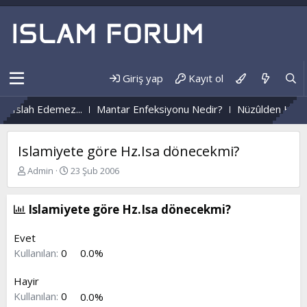
Giriş yap
Kayıt ol
...
Mantar Enfeksiyonu Nedir?
Nüzûlden Hayata...
Islamiyete göre Hz.Isa dönecekmi?
K
B
Admin
23 Şub 2006
o
a
n
ş
b
l
Islamiyete göre Hz.Isa dönecekmi?
u
a
y
n
Evet
u
g
Kullanılan:
0
0.0%
b
ı
a
ç
Hayir
ş
t
l
a
Kullanılan:
0
0.0%
a
r