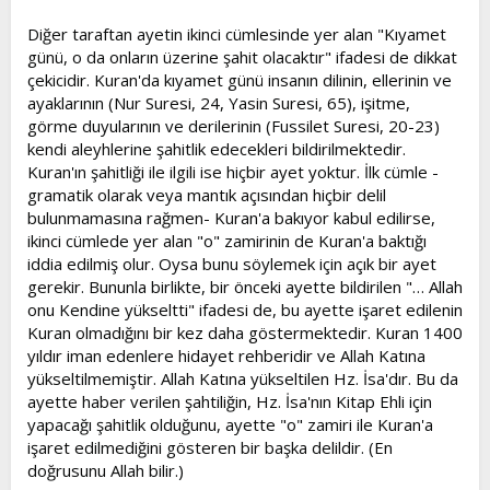
Diğer taraftan ayetin ikinci cümlesinde yer alan "Kıyamet
günü, o da onların üzerine şahit olacaktır" ifadesi de dikkat
çekicidir. Kuran'da kıyamet günü insanın dilinin, ellerinin ve
ayaklarının (Nur Suresi, 24, Yasin Suresi, 65), işitme,
görme duyularının ve derilerinin (Fussilet Suresi, 20-23)
kendi aleyhlerine şahitlik edecekleri bildirilmektedir.
Kuran'ın şahitliği ile ilgili ise hiçbir ayet yoktur. İlk cümle -
gramatik olarak veya mantık açısından hiçbir delil
bulunmamasına rağmen- Kuran'a bakıyor kabul edilirse,
ikinci cümlede yer alan "o" zamirinin de Kuran'a baktığı
iddia edilmiş olur. Oysa bunu söylemek için açık bir ayet
gerekir. Bununla birlikte, bir önceki ayette bildirilen "… Allah
onu Kendine yükseltti" ifadesi de, bu ayette işaret edilenin
Kuran olmadığını bir kez daha göstermektedir. Kuran 1400
yıldır iman edenlere hidayet rehberidir ve Allah Katına
yükseltilmemiştir. Allah Katına yükseltilen Hz. İsa'dır. Bu da
ayette haber verilen şahtiliğin, Hz. İsa'nın Kitap Ehli için
yapacağı şahitlik olduğunu, ayette "o" zamiri ile Kuran'a
işaret edilmediğini gösteren bir başka delildir. (En
doğrusunu Allah bilir.)