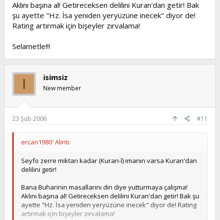
Aklını başına al! Getireceksen delilini Kuran'dan getir! Bak
şu ayette "Hz. İsa yeniden yeryüzüne inecek" diyor de!
Rating artırmak için bişeyler zırvalama!
Selametle!!!
isimsiz
I
New member
23 Şub 2006
#11
ercan1980' Alıntı:
Seyfo zerre miktarı kadar (Kuran-î) imanın varsa Kuran'dan
delilini getir!
Bana Buharinin masallarını din diye yutturmaya çalışma!
Aklını başına al! Getireceksen delilini Kuran'dan getir! Bak şu
ayette "Hz. İsa yeniden yeryüzüne inecek" diyor de! Rating
artırmak için bişeyler zırvalama!