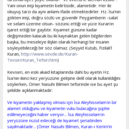
Yani onun inişi kıyametin belirtisidir, alametidir. Her iki
okuyuş tarzı da aynı anlamı ifade etmektedirler. Hz. İsa'nın
gökten inişi, doğru sözlü ve güvenilir Peygamberin -salat
ve selam üzerine olsun- sözünü ettiği ve yüce Kuran'ın
işaret ettiği bir gaybtır. Kıyamet gününe kadar
değişmeden kalacak bu iki kaynaktan gelen bilgilerden
başka, bu meseleye ilişkin olarak herhangi bir insanın
söyleyebileceği bir söz olamaz. (Seyyid Kutub, Fizilali'l
Kuran,
http://www.sevde.de/Kuran-
Tevsiri/Kuran_Tefsiri.htm
)
Kevseri, en eski akaid kitaplarında dahi bu ayetin Hz.
İsa'nın ikinci kez yeryüzüne gelişine delil olarak kullanıldığını
söylerken, Ömer Nasuhi Bilmen tefsirinde ise bu ayet şu
şekilde açıklanmaktadır:
Ve kıyametin yaklaşmış olması için İsa Aleyhisselam'ın bir
alamet olduğunu ve kıyametin vuku bulacağına şüphe
edilmeyeceğini haber veriyor... İsa Aleyhisselam'ın
yeryüzüne nüzul edeceği de kıyamet şeriatinden
sayılmaktadır... (Ömer Nasuhi Bilmen, Kuran-ı Kerim'in