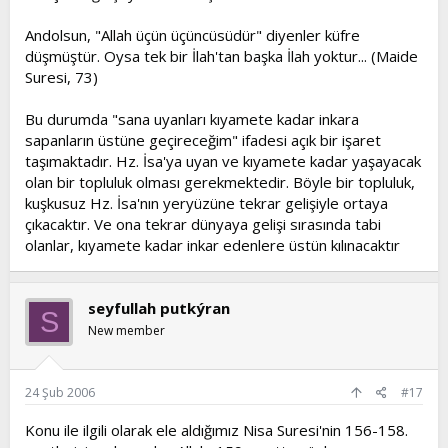
Andolsun, "Allah üçün üçüncüsüdür" diyenler küfre
düşmüştür. Oysa tek bir İlah'tan başka İlah yoktur... (Maide
Suresi, 73)
Bu durumda "sana uyanları kıyamete kadar inkara
sapanların üstüne geçireceğim" ifadesi açık bir işaret
taşımaktadır. Hz. İsa'ya uyan ve kıyamete kadar yaşayacak
olan bir topluluk olması gerekmektedir. Böyle bir topluluk,
kuşkusuz Hz. İsa'nın yeryüzüne tekrar gelişiyle ortaya
çıkacaktır. Ve ona tekrar dünyaya gelişi sırasında tabi
olanlar, kıyamete kadar inkar edenlere üstün kılınacaktır
seyfullah putkýran
S
New member
24 Şub 2006
#17
Konu ile ilgili olarak ele aldığımız Nisa Suresi'nin 156-158.