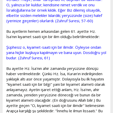
O, yalnızca bir kuldur; kendisine nimet verdik ve onu
İsrailoğullarına bir örnek kıldık. Eğer Biz dilemiş olsaydık,
elbette sizden melekler kılardık; yeryüzünde (size) halef
(yerinize geçenler) olurlardı. (Zuhruf Suresi, 57-60)
Bu ayetlerin hemen arkasından gelen 61. ayette Hz.
İsa'nın kıyamet saati için bir ilim olduğu belirtilmektedir:
Şüphesiz o, kıyamet-saati için bir ilimdir. Öyleyse ondan
yana hiçbir kuşkuya kapılmayın ve bana uyun. Dosdoğru yol
budur. (Zuhruf Suresi, 61)
Bu ayette Hz. İsa'nın ahir zamanda yeryüzüne dönüşü
haber verilmektedir. Çünkü Hz. İsa, Kuran'ın indirilişinden
yaklaşık altı asır önce yaşamıştır. Dolayısıyla bu ilk hayatını
"kıyamet saati için bir bilgi" yani bir kıyamet alameti olarak
anlayamayız. Ayetin işaret ettiği anlam, Hz. İsa'nın, ahir
zamanda, yeniden yeryüzüne döneceği ve bunun da bir
kıyamet alameti olacağıdır. (En doğrusunu Allah bilir.) Bu
ayette geçen "O, kıyamet saati için bir ilimdir" kelimesinin
Arapça karşılığı şu şekildedir: "İnnehu le ilmun lissaati." Bu