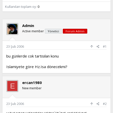
t
i
Kullanılan toplam oy
0
a
h
n
i
Admin
Active member
Yönetici
Forum Admin
23 Şub 2006
#1
bu günlerde cok tartisilan konu
Islamiyete göre Hz.Isa dönecekmi?
ercan1980
E
New member
23 Şub 2006
#2