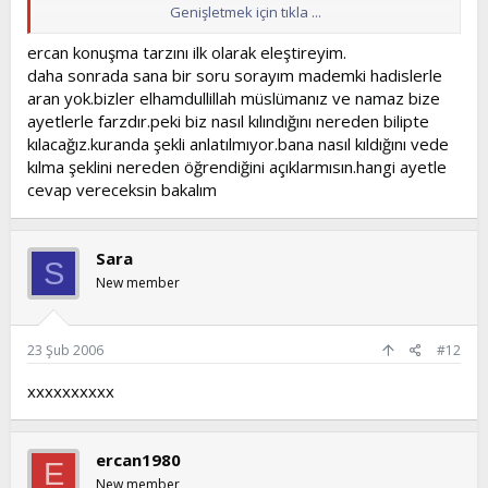
Genişletmek için tıkla ...
Selametle!!!
ercan konuşma tarzını ilk olarak eleştireyim.
daha sonrada sana bir soru sorayım mademki hadislerle
aran yok.bizler elhamdullillah müslümanız ve namaz bize
ayetlerle farzdır.peki biz nasıl kılındığını nereden bilipte
kılacağız.kuranda şekli anlatılmıyor.bana nasıl kıldığını vede
kılma şeklini nereden öğrendiğini açıklarmısın.hangi ayetle
cevap vereceksin bakalım
Sara
S
New member
23 Şub 2006
#12
xxxxxxxxxx
ercan1980
E
New member