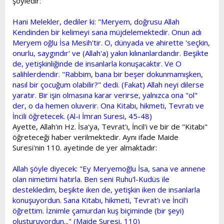
şöyledir:
Hani Melekler, dediler ki: "Meryem, doğrusu Allah
Kendinden bir kelimeyi sana müjdelemektedir. Onun adı
Meryem oğlu İsa Mesih'tir. O, dünyada ve ahirette 'seçkin,
onurlu, saygındır' ve (Allah'a) yakın kılınanlardandır. Beşikte
de, yetişkinliğinde de insanlarla konuşacaktır. Ve O
salihlerdendir. "Rabbim, bana bir beşer dokunmamışken,
nasıl bir çocuğum olabilir?" dedi. (Fakat) Allah neyi dilerse
yaratır. Bir işin olmasına karar verirse, yalnızca ona "ol"
der, o da hemen oluverir. Ona Kitabı, hikmeti, Tevratı ve
İncili öğretecek. (Al-i İmran Suresi, 45-48)
Ayette, Allah'ın Hz. İsa'ya, Tevrat'ı, İncil'i ve bir de "Kitabı"
öğreteceği haber verilmektedir. Aynı ifade Maide
Suresi'nin 110. ayetinde de yer almaktadır:
Allah şöyle diyecek: "Ey Meryemoğlu İsa, sana ve annene
olan nimetimi hatırla. Ben seni Ruhu'l-Kudüs ile
destekledim, beşikte iken de, yetişkin iken de insanlarla
konuşuyordun. Sana Kitabı, hikmeti, Tevrat'ı ve İncil'i
öğrettim. İznimle çamurdan kuş biçiminde (bir şeyi)
oluşturuyordun..." (Maide Suresi, 110)