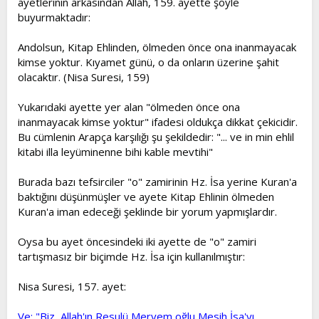
ayetlerinin arkasından Allah, 159. ayette şöyle
buyurmaktadır:
Andolsun, Kitap Ehlinden, ölmeden önce ona inanmayacak
kimse yoktur. Kıyamet günü, o da onların üzerine şahit
olacaktır. (Nisa Suresi, 159)
Yukarıdaki ayette yer alan "ölmeden önce ona
inanmayacak kimse yoktur" ifadesi oldukça dikkat çekicidir.
Bu cümlenin Arapça karşılığı şu şekildedir: "... ve in min ehlil
kitabi illa leyüminenne bihi kable mevtihi"
Burada bazı tefsirciler "o" zamirinin Hz. İsa yerine Kuran'a
baktığını düşünmüşler ve ayete Kitap Ehlinin ölmeden
Kuran'a iman edeceği şeklinde bir yorum yapmışlardır.
Oysa bu ayet öncesindeki iki ayette de "o" zamiri
tartışmasız bir biçimde Hz. İsa için kullanılmıştır:
Nisa Suresi, 157. ayet:
Ve: "Biz, Allah'ın Resulü Meryem oğlu Mesih İsa'yı