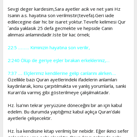
Sevgi deger kardesim,Sara ayetler acik ve net yani Hz
Isanin a.s. hayatina son verilmistir(tevefa).Geri iade
edilecegine dair hic bir isaret yoktur.Tevefe kelimesi Qur
´anda yaklasik 25 defa gecmekte ve hepside Canin
alinmasi anlamindadir.Iste bir kac örnek;
22:5 ………. Kiminizin hayatına son verilir,
2:240 Ölüp de geriye eşler bırakan erkekleriniz,…
7:37 …. Elçilerimiz kendilerine gelip canlarını alırken….
Özellikle bazı Quran ayetlerindeki ifadelerin anlamları
kaydırılarak, konu çarpıtılmakta ve yanlış yorumlarla, sanki
Kuran’da varmış gibi gösterilmeye çalışılmaktadır.
Hz. İsa’nın tekrar yeryüzüne döneceğini bir an için kabul
edelim. Bu durumda yaptığımız kabul açıkça Quran’daki
ayetlerle çelişecektir.
Hz. İsa kendisine kitap verilmiş bir nebidir. Eğer ikinci sefer