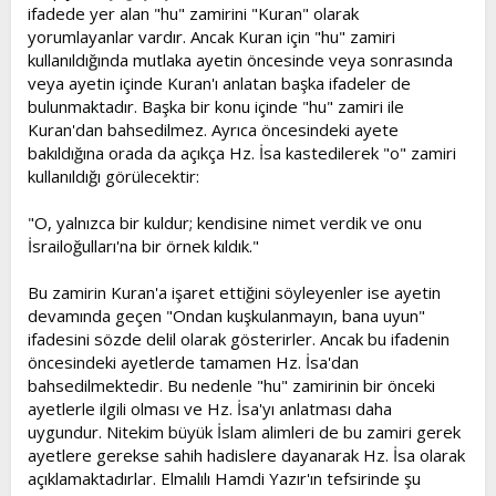
ifadede yer alan "hu" zamirini "Kuran" olarak
yorumlayanlar vardır. Ancak Kuran için "hu" zamiri
kullanıldığında mutlaka ayetin öncesinde veya sonrasında
veya ayetin içinde Kuran'ı anlatan başka ifadeler de
bulunmaktadır. Başka bir konu içinde "hu" zamiri ile
Kuran'dan bahsedilmez. Ayrıca öncesindeki ayete
bakıldığına orada da açıkça Hz. İsa kastedilerek "o" zamiri
kullanıldığı görülecektir:
"O, yalnızca bir kuldur; kendisine nimet verdik ve onu
İsrailoğulları'na bir örnek kıldık."
Bu zamirin Kuran'a işaret ettiğini söyleyenler ise ayetin
devamında geçen "Ondan kuşkulanmayın, bana uyun"
ifadesini sözde delil olarak gösterirler. Ancak bu ifadenin
öncesindeki ayetlerde tamamen Hz. İsa'dan
bahsedilmektedir. Bu nedenle "hu" zamirinin bir önceki
ayetlerle ilgili olması ve Hz. İsa'yı anlatması daha
uygundur. Nitekim büyük İslam alimleri de bu zamiri gerek
ayetlere gerekse sahih hadislere dayanarak Hz. İsa olarak
açıklamaktadırlar. Elmalılı Hamdi Yazır'ın tefsirinde şu