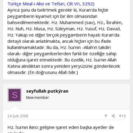
Türkçe Meal-i Alisi ve Tefsiri, Cilt VII, 3292)
Ayrıca şunu da belirtmek gerekir ki, Kuran'da hiçbir
peygamberin kıyamet için bir ilim olmasından
bahsedilmemektedir. Hz. Muhammed (sav), Hz., İbrahim,
Hz. Nuh, Hz. Musa, Hz. Süleyman, Hz. Yusuf, Hz. Davud,
Hz. Yakup ve diğer birçok peygamberin hayatı Kuran'da
detaylı olarak anlatılmakta, ancak hiçbiri için bu ifade
kullanılmamaktadır. Bu da, Hz. İsa'nın -Allah'ın takdiri
olarak- diğer peygamberlerden farklı bir özelliğe sahip
olduğuna işaret etmektedir. Bu özellik, Hz. İsa'nın Allah
Katına alındıktan sonra yeniden yeryüzüne gönderilecek
olmasıdır. (En doğrusunu Allah bilir.)
seyfullah putkýran
S
New member
24 Şub 2006
#19
Hz. İsa'nın ikinci gelişine işaret eden başka ayetler de