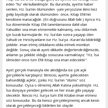
eden "hu" eki kullanılmıştır. Bu durumda, ayette haber
verilen, Hz. İsa'nın ölümünden -yani yeryüzüne ikinci kez
gelip biyolojik olarak ölümünden- önce, Kitap Ehli'nin
kendisine inanacağıdır. (En doğrusunu Allah bilir.) Ayrıca Hz.
İsa döneminde Kitap Ehli tanımlamasına dahil olan
Yahudiler ona iman etmemekle kalmamış, onu öldürmek
için tuzak kurmuşlardır. Hz. İsa'dan sonra yaşayıp ölen
Yahudi ve Hıristiyanların ise Hz. İsa'ya -Kuran'da bildirildiği
şekilde- iman etmiş olduklarını iddia etmek mümkün
değildir. Sonuç olarak ayeti dikkatle değerlendirdiğimizde,
anlamın şu şekilde olduğu sonucuna varmaktayız: "Hz. İsa
ölmeden önce tüm Ehli Kitap ona iman edecektir".
Ayet gerçek manasıyla ele alındığında ise çok açık
gerçeklerle karşılaşırız: Birincisi, ayette gelecekten
bahsedildiği açıktır, çünkü Hz. İsa'nın "ölümü" söz
konusudur. Oysa o ölmemiş Allah Katına yükselmiştir. Hz.
İsa dünyaya yeniden gelecek ve her insan gibi yaşayıp
ölecektir. İkincisi Hz. İsa'ya tüm Ehli Kitabın iman etmesi
söz konusudur. Bu da henüz gerçekleşmemiş ancak kesin
olarak gerçekleşeceği bildirilen bir olaydır.