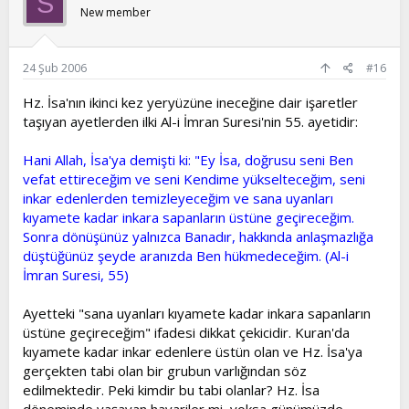
S
New member
24 Şub 2006
#16
Hz. İsa'nın ikinci kez yeryüzüne ineceğine dair işaretler
taşıyan ayetlerden ilki Al-i İmran Suresi'nin 55. ayetidir:
Hani Allah, İsa'ya demişti ki: "Ey İsa, doğrusu seni Ben
vefat ettireceğim ve seni Kendime yükselteceğim, seni
inkar edenlerden temizleyeceğim ve sana uyanları
kıyamete kadar inkara sapanların üstüne geçireceğim.
Sonra dönüşünüz yalnızca Banadır, hakkında anlaşmazlığa
düştüğünüz şeyde aranızda Ben hükmedeceğim. (Al-i
İmran Suresi, 55)
Ayetteki "sana uyanları kıyamete kadar inkara sapanların
üstüne geçireceğim" ifadesi dikkat çekicidir. Kuran'da
kıyamete kadar inkar edenlere üstün olan ve Hz. İsa'ya
gerçekten tabi olan bir grubun varlığından söz
edilmektedir. Peki kimdir bu tabi olanlar? Hz. İsa