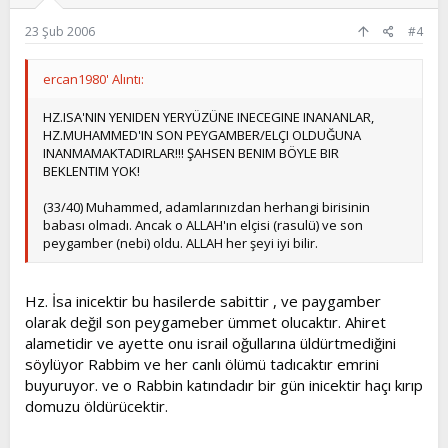
23 Şub 2006
#4
ercan1980' Alıntı:
HZ.ISA'NIN YENIDEN YERYÜZÜNE INECEGINE INANANLAR,
HZ.MUHAMMED'IN SON PEYGAMBER/ELÇI OLDUĞUNA
INANMAMAKTADIRLAR!!! ŞAHSEN BENIM BÖYLE BIR
BEKLENTIM YOK!
(33/40) Muhammed, adamlarınızdan herhangi birisinin
babası olmadı. Ancak o ALLAH'ın elçisi (rasulü) ve son
peygamber (nebi) oldu. ALLAH her şeyi iyi bilir.
Hz. İsa inicektir bu hasilerde sabittir , ve paygamber
olarak değil son peygameber ümmet olucaktır. Ahiret
alametidir ve ayette onu israil oğullarına üldürtmediğini
söylüyor Rabbim ve her canlı ölümü tadıcaktır emrini
buyuruyor. ve o Rabbin katındadır bir gün inicektir haçı kırıp
domuzu öldürücektir.