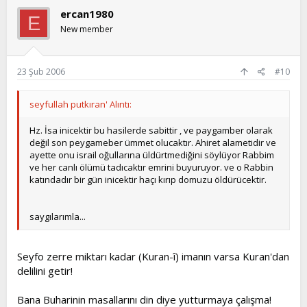
ercan1980
E
New member
23 Şub 2006
#10
seyfullah putkıran' Alıntı:
Hz. İsa inicektir bu hasilerde sabittir , ve paygamber olarak
değil son peygameber ümmet olucaktır. Ahiret alametidir ve
ayette onu israil oğullarına üldürtmediğini söylüyor Rabbim
ve her canlı ölümü tadıcaktır emrini buyuruyor. ve o Rabbin
katındadır bir gün inicektir haçı kırıp domuzu öldürücektir.
saygılarımla...
Seyfo zerre miktarı kadar (Kuran-î) imanın varsa Kuran'dan
delilini getir!
Bana Buharinin masallarını din diye yutturmaya çalışma!