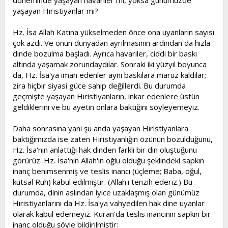
döneminde yaşayan havariler mi, yoksa günümüzde
yaşayan Hıristiyanlar mı?
Hz. İsa Allah Katına yükselmeden önce ona uyanların sayısı
çok azdı. Ve onun dünyadan ayrılmasının ardından da hızla
dinde bozulma başladı. Ayrıca havariler, ciddi bir baskı
altında yaşamak zorundaydılar. Sonraki iki yüzyıl boyunca
da, Hz. İsa'ya iman edenler aynı baskılara maruz kaldılar;
zira hiçbir siyasi güce sahip değillerdi. Bu durumda
geçmişte yaşayan Hıristiyanların, inkar edenlere üstün
geldiklerini ve bu ayetin onlara baktığını söyleyemeyiz.
Daha sonrasına yani şu anda yaşayan Hıristiyanlara
baktığımızda ise zaten Hıristiyanlığın özünün bozulduğunu,
Hz. İsa'nın anlattığı hak dinden farklı bir din oluştuğunu
görürüz. Hz. İsa'nın Allah'ın oğlu olduğu şeklindeki sapkın
inanç benimsenmiş ve teslis inancı (üçleme; Baba, oğul,
kutsal Ruh) kabul edilmiştir. (Allah'ı tenzih ederiz.) Bu
durumda, dinin aslından iyice uzaklaşmış olan günümüz
Hıristiyanlarını da Hz. İsa'ya vahyedilen hak dine uyanlar
olarak kabul edemeyiz. Kuran'da teslis inancının sapkın bir
inanç olduğu şöyle bildirilmiştir: