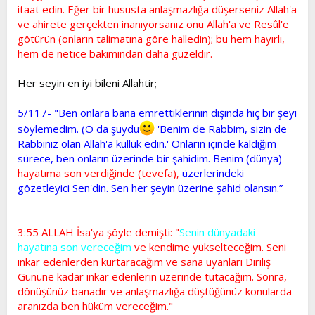
itaat edin. Eğer bir hususta anlaşmazlığa düşerseniz Allah'a
ve ahirete gerçekten inanıyorsanız onu Allah'a ve Resûl'e
götürün (onların talimatına göre halledin); bu hem hayırlı,
hem de netice bakımından daha güzeldir.
Her seyin en iyi bileni Allahtir;
5/117- "Ben onlara bana emrettiklerinin dışında hiç bir şeyi
söylemedim. (O da şuydu
'Benim de Rabbim, sizin de
Rabbiniz olan Allah'a kulluk edin.' Onların içinde kaldığım
sürece, ben onların üzerinde bir şahidim. Benim (dünya)
hayatıma son verdiğinde (tevefa),
üzerlerindeki
gözetleyici Sen'din. Sen her şeyin üzerine şahid olansın.”
3:55 ALLAH İsa'ya şöyle demişti: "
Senin dünyadaki
hayatına son vereceğim
ve kendime yükselteceğim. Seni
inkar edenlerden kurtaracağım ve sana uyanları Diriliş
Gününe kadar inkar edenlerin üzerinde tutacağım. Sonra,
dönüşünüz banadır ve anlaşmazlığa düştüğünüz konularda
aranızda ben hüküm vereceğim."