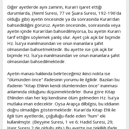
Diğer ayetlerde aynı zamirin, Kuran'ı işaret ettiği
durumlarda, (Neml Suresi, 77 ve Şuara Suresi, 192-196'da
olduğu gibi) ayetin öncesinde ya da sonrasında Kuran'dan
bahsedildiğini görürüz. Ayetin öncesinde, sonrasında veya
ayetin içinde Kuran'dan bahsedilmiyorsa, bu ayetin Kuran'ı
tarif ettiğini söylemek yanlış olur. Ayet çok açık bir biçimde
Hz. İsa'ya inanılmasından ve onun inananlara şahit
olmasından bahsetmektedir. Bu ayette ise çok açık bir
biçimde Hz. İsa'ya inanılmasından ve onun inananlara şahit
olmasından bahsedilmektedir.
Ayetin manası hakkında belirteceğimiz ikinci nokta ise
"ölümünden önce" ifadesinin yorumu ile ilgilidir. Bazıları bu
ifadenin "Kitap Ehlinin kendi ölümlerinden önce" inanması
anlamında olduğunu düşünmektedirler. Buna göre Kitap
Ehlinden olan her kişi kendisine ölüm gelmeden Hz. İsa'ya
mutlaka iman edecektir. Oysa Arapça dilbilgisi, bu iddianın
doğru olmadığını göstermektedir. Kuran'da Kitap Ehli ile
ilgili tüm ayetlerde, çoğulluğu ifade eden "hum" eki
kullanılmıştır. (Beyyine Suresi, 1 ve 6; Hadid Suresi, 29;
Haşr Suresi 2 de olduğu gibi.) Bu ayette ise tekilliği ifade