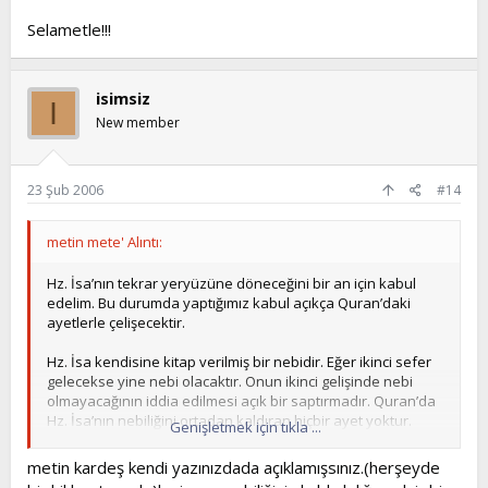
Selametle!!!
isimsiz
I
New member
23 Şub 2006
#14
metin mete' Alıntı:
Hz. İsa’nın tekrar yeryüzüne döneceğini bir an için kabul
edelim. Bu durumda yaptığımız kabul açıkça Quran’daki
ayetlerle çelişecektir.
Hz. İsa kendisine kitap verilmiş bir nebidir. Eğer ikinci sefer
gelecekse yine nebi olacaktır. Onun ikinci gelişinde nebi
olmayacağının iddia edilmesi açık bir saptırmadır. Quran’da
Hz. İsa’nın nebiliğini ortadan kaldıran hiçbir ayet yoktur.
Genişletmek için tıkla ...
Fakat yine Quran ayetinde Hz. Muhammed’in nebilerin
sonuncusu olduğunu bildirilmektedir:
metin kardeş kendi yazınızdada açıklamışsınız.(herşeyde