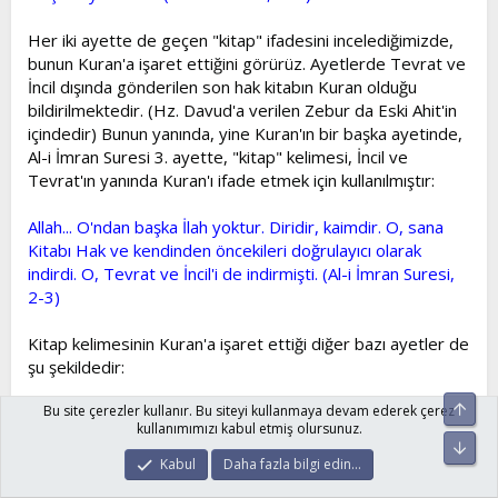
Her iki ayette de geçen "kitap" ifadesini incelediğimizde,
bunun Kuran'a işaret ettiğini görürüz. Ayetlerde Tevrat ve
İncil dışında gönderilen son hak kitabın Kuran olduğu
bildirilmektedir. (Hz. Davud'a verilen Zebur da Eski Ahit'in
içindedir) Bunun yanında, yine Kuran'ın bir başka ayetinde,
Al-i İmran Suresi 3. ayette, "kitap" kelimesi, İncil ve
Tevrat'ın yanında Kuran'ı ifade etmek için kullanılmıştır:
Allah... O'ndan başka İlah yoktur. Diridir, kaimdir. O, sana
Kitabı Hak ve kendinden öncekileri doğrulayıcı olarak
indirdi. O, Tevrat ve İncil'i de indirmişti. (Al-i İmran Suresi,
2-3)
Kitap kelimesinin Kuran'a işaret ettiği diğer bazı ayetler de
şu şekildedir:
Üst
Bu site çerezler kullanır. Bu siteyi kullanmaya devam ederek çerez
Allah Katından yanlarında olan (Tevrat)ı doğrulayan bir
kullanımımızı kabul etmiş olursunuz.
Kitap geldiği zaman, -ki bundan önce inkar edenlere karşı
Alt
fetih istiyorlardı- işte bilip-tanıdıkları gelince, onu inkar
Kabul
Daha fazla bilgi edin…
ettiler. Artık Allah'ın laneti kafirlerin üzerinedir. (Bakara