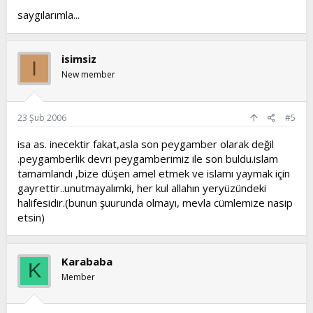
saygılarımla...
isimsiz
I
New member
23 Şub 2006
#5
isa as. inecektir fakat,asla son peygamber olarak değil
.peygamberlik devri peygamberimiz ile son buldu.islam
tamamlandı ,bize düşen amel etmek ve islamı yaymak için
gayrettir..unutmayalımki, her kul allahın yeryüzündeki
halifesidir.(bunun şuurunda olmayı, mevla cümlemize nasip
etsin)
Karababa
K
Member