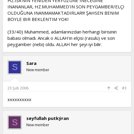
HZ.ISA'NIN YENIDEN YERYÜZÜNE INECEGINE
INANANLAR, HZ.MUHAMMED'IN SON PEYGAMBER/ELÇI
OLDUĞUNA INANMAMAKTADIRLAR!!! ŞAHSEN BENIM
BÖYLE BIR BEKLENTIM YOK!
(33/40) Muhammed, adamlarınızdan herhangi birisinin
babası olmadı. Ancak o ALLAH'ın elçisi (rasulü) ve son
peygamber (nebi) oldu. ALLAH her şeyi iyi bilir.
Sara
S
New member
23 Şub 2006
#3
xxxxxxxxxx
seyfullah putkýran
S
New member