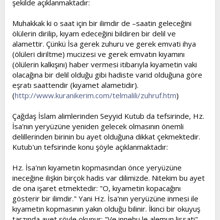
şekilde açıklanmaktadır:
Muhakkak ki o saat için bir ilimdir de –saatin geleceğini
ölülerin dirilip, kıyam edeceğini bildiren bir delil ve
alamettir. Çünkü İsa gerek zuhuru ve gerek emvati ihya
(ölüleri diriltme) mucizesi ve gerek emvatın kıyamını
(ölülerin kalkışını) haber vermesi itibarıyla kıyametin vaki
olacağına bir delil olduğu gibi hadiste varid olduğuna göre
eşratı saattendir (kıyamet alametidir).
(
http://www.kuranikerim.com/telmalili/zuhruf.htm
)
Çağdaş İslam alimlerinden Seyyid Kutub da tefsirinde, Hz.
İsa'nın yeryüzüne yeniden gelecek olmasının önemli
delillerinden birinin bu ayet olduğuna dikkat çekmektedir.
Kutub'un tefsirinde konu şöyle açıklanmaktadır:
Hz. İsa'nın kıyametin kopmasından önce yeryüzüne
ineceğine ilişkin birçok hadis var dilimizde. Nitekim bu ayet
de ona işaret etmektedir: "O, kıyametin kopacağını
gösterir bir ilimdir." Yani Hz. İsa'nın yeryüzüne inmesi ile
kıyametin kopmasının yakın olduğu bilinir. İkinci bir okuyuş
tarzında ayet şöyle okunur: "Ve innehu le alemun lissati".