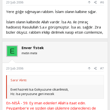
23 Şub 2006
#6
Yere göğe sığmayan rabbim. İslam olanın kalbine sığar.
İslam olanın kalbinde Allah vardır. İsa As. ile (miraç
hadisesi) Rasulullah S.a.v görüşmüştür. İsa as. sağdır. Zira
bizler ölüyüz. rabbim irkilip dirilmek nasip etsin cümlemize,
Enver Ýstek
E
metin mete
23 Şub 2006
#7
Sara' Alıntı:
Evet hazreti Isa Gokyuzune cikarilmisti,
Hz. Isa yeryuzune geri inecek
En-NİSÂ - 59. Ey iman edenler! Allah'a itaat edin.
Peygamber'e ve sizden olan ülülemre (idarecilere) de