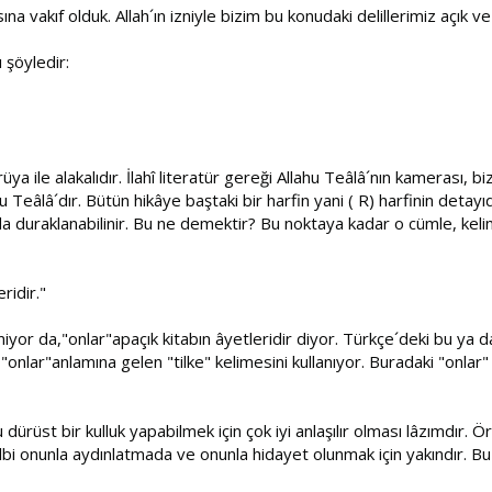
ına vakıf olduk. Allah´ın izniyle bizim bu konudaki delillerimiz açık ve
 şöyledir:
a ile alakalıdır. İlahî literatür gereği Allahu Teâlâ´nın kamerası
Teâlâ´dır. Bütün hikâye baştaki bir harfin yani ( R) harfinin detayıdı
 da duraklanabilinir. Bu ne demektir? Bu noktaya kadar o cümle, kelim
ridir."
emiyor da,"onlar"apaçık kitabın âyetleridir diyor. Türkçe´deki bu ya da
"onlar"anlamına gelen "tilke" kelimesini kullanıyor. Buradaki "onlar"
 dürüst bir kulluk yapabilmek için çok iyi anlaşılır olması lâzımdır
i onunla aydınlatmada ve onunla hidayet olunmak için yakındır. Bu 