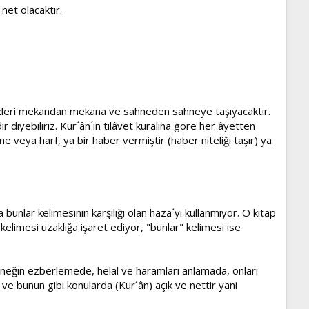
 net olacaktır.
, bizleri mekandan mekana ve sahneden sahneye taşıyacaktır.
r diyebiliriz. Kur´ân´ın tilâvet kuralına göre her âyetten
e veya harf, ya bir haber vermiştir (haber niteliği taşır) ya
 bunlar kelimesinin karşılığı olan haza´yı kullanmıyor. O kitap
 kelimesi uzaklığa işaret ediyor, "bunlar" kelimesi ise
. Örneğin ezberlemede, helal ve haramları anlamada, onları
ve bunun gibi konularda (Kur´ân) açık ve nettir yani