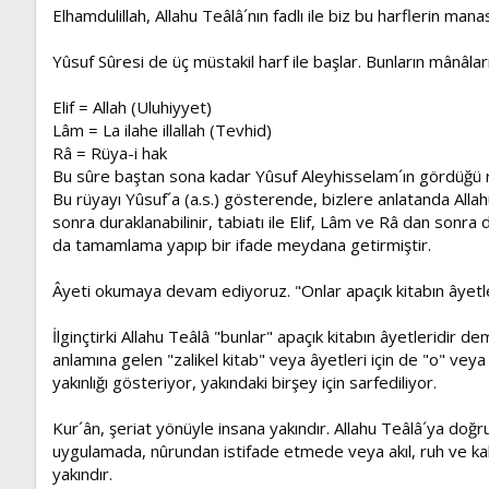
Elhamdulillah, Allahu Teâlâ´nın fadlı ile biz bu harflerin manas
Yûsuf Sûresi de üç müstakil harf ile başlar. Bunların mânâları
Elif = Allah (Uluhiyyet)
Lâm = La ilahe illallah (Tevhid)
Râ = Rüya-i hak
Bu sûre baştan sona kadar Yûsuf Aleyhisselam´ın gördüğü rüy
Bu rüyayı Yûsuf´a (a.s.) gösterende, bizlere anlatanda Allahu 
sonra duraklanabilinir, tabiatı ile Elif, Lâm ve Râ dan sonra
da tamamlama yapıp bir ifade meydana getirmiştir.
Âyeti okumaya devam ediyoruz. "Onlar apaçık kitabın âyetle
İlginçtirki Allahu Teâlâ "bunlar" apaçık kitabın âyetleridir d
anlamına gelen "zalikel kitab" veya âyetleri için de "o" veya 
yakınlığı gösteriyor, yakındaki birşey için sarfediliyor.
Kur´ân, şeriat yönüyle insana yakındır. Allahu Teâlâ´ya doğru
uygulamada, nûrundan istifade etmede veya akıl, ruh ve kalb
yakındır.