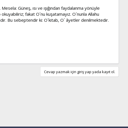
. Mesela: Güneş, ısı ve ışığından faydalanma yönüyle
 okuyabiliriz; fakat O´nu kuşatamayız. O´nunla Allahu
ğildir. Bu sebeptendir ki: O´kitab, O´ âyetler denilmektedir.
Cevap yazmak için giriş yap yada kayıt ol.