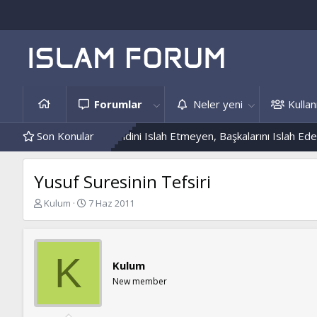
Forumlar
Neler yeni
Kullanı
dis Örnekleri
Son Konular
Kendini Islah Etmeyen, Başkalarını Islah Edemez...
Yusuf Suresinin Tefsiri
K
B
Kulum
7 Haz 2011
o
a
n
ş
b
l
u
a
K
Kulum
y
n
u
g
New member
b
ı
a
ç