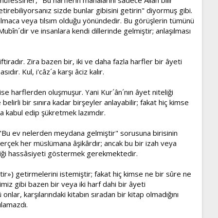
tirebiliyorsanız sizde bunlar gibisini getirin" diyormuş gibi.
 bulmaca veya tılsım olduğu yönündedir. Bu görüşlerin tümünü
bîn´dir ve insanlara kendi dillerinde gelmiştir; anlaşılması
radır. Zira bazen bir, iki ve daha fazla harfler bir âyeti
ıdır. Kul, i'câz´a karşı âciz kalır.
ise harflerden oluşmuşur. Yani Kur´ân´nın âyet niteliği
belirli bir sınıra kadar birşeyler anlayabilir; fakat hiç kimse
a kabul edip şükretmek lazımdır.
kı "Bu ev nelerden meydana gelmiştir" sorusuna birisinin
u gerçek her müslümana âşikârdır; ancak bu bir izah veya
diği hassâsiyeti göstermek gerekmektedir.
r») getirmelerini istemiştir; fakat hiç kimse ne bir sûre ne
imiz gibi bazen bir veya iki harf dahi bir âyeti
nlar, karşılarındaki kitabın sıradan bir kitap olmadığını
ulamazdı.