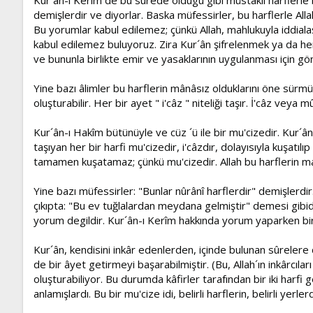
demişlerdir ve diyorlar. Baska müfessirler, bu harflerle Alla
Bu yorumlar kabul edilemez; çünkü Allah, mahlukuyla iddiala
kabul edilemez buluyoruz. Zira Kur´ân şifrelenmek ya da her 
ve bununla birlikte emir ve yasaklarının uygulanması için gön
Yine bazı âlimler bu harflerin mânâsız olduklarını öne sürmüş
oluşturabilir. Her bir ayet " i'câz " niteliği taşır. İ'câz veya m
Kur´ân-ı Hakîm bütünüyle ve cüz ´ü ile bir mu'cizedir. Kur´ân
taşıyan her bir harfi mu'cizedir, i'câzdır, dolayısıyla kuşatılı
tamamen kuşatamaz; çünkü mu'cizedir. Allah bu harflerin ma
Yine bazı müfessirler: "Bunlar nûrânî harflerdir" demişlerdi
çıkıpta: "Bu ev tuğlalardan meydana gelmiştir" demesi gibidi
yorum degildir. Kur´ân-ı Kerîm hakkında yorum yaparken bi
Kur´ân, kendisini inkâr edenlerden, içinde bulunan sûrelere 
de bir âyet getirmeyi başarabilmiştir. (Bu, Allah´ın inkârcılar
oluşturabiliyor. Bu durumda kâfirler tarafından bir iki harfi
anlamışlardı. Bu bir mu'cize idi, belirli harflerin, belirli y