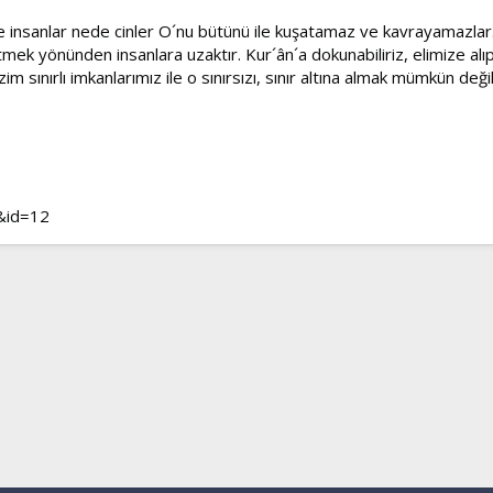
e insanlar nede cinler O´nu bütünü ile kuşatamaz ve kavrayamazlar
mek yönünden insanlara uzaktır. Kur´ân´a dokunabiliriz, elimize alıp
zim sınırlı imkanlarımız ile o sınırsızı, sınır altına almak mümkün de
a&id=12