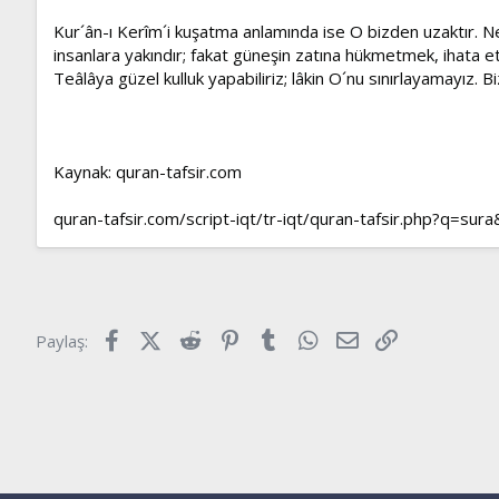
Kur´ân-ı Kerîm´i kuşatma anlamında ise O bizden uzaktır. N
insanlara yakındır; fakat güneşin zatına hükmetmek, ihata et
Teâlâya güzel kulluk yapabiliriz; lâkin O´nu sınırlayamayız. Bi
Kaynak: quran-tafsir.com
quran-tafsir.com/script-iqt/tr-iqt/quran-tafsir.php?q=sur
Facebook
X (Twitter)
Reddit
Pinterest
Tumblr
WhatsApp
E-posta
Link
Paylaş: