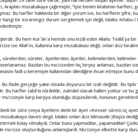
h, Arapları müsabakaya çağırmıştır,"İşte benim kitabımın harfleri, ge
şmaz. Bu harfler hakkında bir diğer yorum ise, bu harflerin şifre,
hangi bir esrarengiz durum sergilemek için değil, bilakis Kitabu-l Mu
derilmiştir.
lerdir. Bu hem Kur´ân´a hemde onu inzâl eden Allahu Teâlâ´ya bir ifti
û'cize ise Allah´ın, kullarına karşı müsabakası değil, onları âciz bırakmas
, sûrelerden; sûreler, âyetlerden; âyetler, kelimelerden; kelimeler 
p sınırlanamaz. Bazıları bu mu'cizeden hiç birşey anlamaz, bazıları ise 
nasını fadl-u keremiyle kullarından dilediğine ihsan etmişse bunu d
r. Bu ifade gerçeğe yakın olsada doyurucu bir izah değildir. Bu tıp
r. Bu harfler tabiî ki nûrânîdir, zulmânî olacak halleri yoktur ve b
r mu'cizeyle karşı karşıya olunduğu düşünülerek, konunun gerektir
denk bir sûre (veya âyetlere denk bir âyet «Kevser sûresi üç ayetti
ı müsabakaya daveti degil, bilakis onları âciz kılmasıdır.)Başta dediğ
 getirmek kolay olmalıydı. Onlar bunu yapmadılar, yapamadılar! Çünkü o
erlerde mu'cize oluşturduğunu anlamışlardı. Mu'cizeye elbette karşı dur