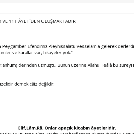
IR VE 111 ÂYET´DEN OLUŞMAKTADIR.
tta Peygamber Efendimiz Aleyhissalatu Vesselam'a gelerek derlerdik
ümler ve kurallar var, hikayeler yok."
 (r.anhum) derinden üzmüştü. Bunun üzerine Allahu Teâlâ bu sureyi in
elidir demek câiz değildir.
Elif,Lâm,Râ. Onlar apaçık kitabın âyetleridir.
aşlayan 29 tane sûre vardır; yani harflerden oluşan âyetler. Bazı mü