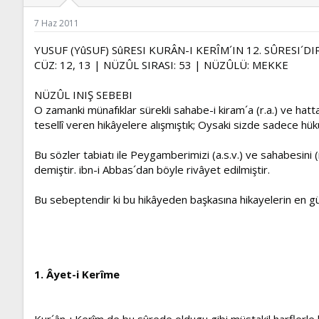
ş
t
l
a
7 Haz 2011
a
r
t
i
YUSUF (YûSUF) SûRESI KURÂN-I KERÎM´IN 12. SÛRESI´D
a
h
CÜZ: 12, 13 | NÜZÛL SIRASI: 53 | NÜZÛLÜ: MEKKE
n
i
NÜZÛL INIŞ SEBEBI
O zamanki münafıklar sürekli sahabe-i kiram´a (r.a.) ve ha
tesellî veren hikâyelere alışmıştık; Oysaki sizde sadece hük
Bu sözler tabiatı ile Peygamberimizi (a.s.v.) ve sahabesini
demiştir. ibn-i Abbas´dan böyle rivâyet edilmiştir.
Bu sebeptendir ki bu hikâyeden başkasına hikayelerin en güz
1. Âyet-i Kerîme
Kur´ân-ı Kerîm de bu sûrede oldugu gibi müstakil harflerle b