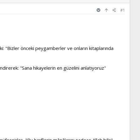
#1
i: "Bizler önceki peygamberler ve onların kitaplarında
direrek: "Sana hikayelerin en güzelini anlatıyoruz"
fessirler, "Bu harflerin mânâlarını sadece Allah bilir"