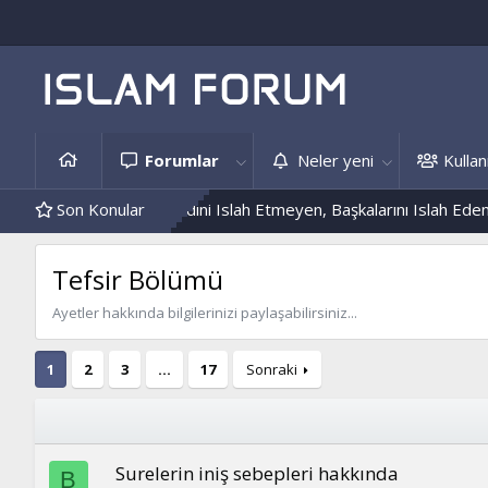
Forumlar
Neler yeni
Kullanı
is Örnekleri
Son Konular
Kendini Islah Etmeyen, Başkalarını Islah Edemez...
Tefsir Bölümü
Ayetler hakkında bilgilerinizi paylaşabilirsiniz...
1
2
3
…
17
Sonraki
Surelerin iniş sebepleri hakkında
B