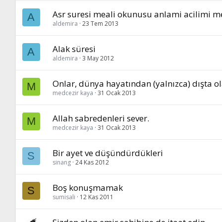
Asr suresi meali okunusu anlami acilimi me
A
aldemira
23 Tem 2013
Alak süresi
A
aldemira
3 May 2012
Onlar, dünya hayatından (yalnızca) dışta ola
M
medcezir kaya
31 Ocak 2013
Allah sabredenleri sever.
M
medcezir kaya
31 Ocak 2013
Bir ayet ve düşündürdükleri
S
sinang
24 Kas 2012
Boş konuşmamak
S
sumisali
12 Kas 2011