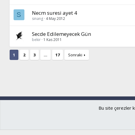
Necm suresi ayet 4
S
sinang
4 May 2012
Secde Edilemeyecek Gün
bekir
1 Kas 2011
1
2
3
…
17
Sonraki
Ryzer
Türkçe (TR)
Bu site çerezler k