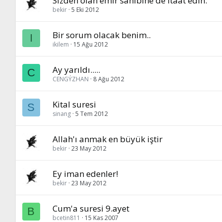
Sizden olan emir sahibine de itaat edin.
bekir
5 Eki 2012
Bir sorum olacak benim..
I
ikilem
15 Ağu 2012
Ay yarıldı.....
C
CENGÝZHAN
8 Ağu 2012
Kital suresi
S
sinang
5 Tem 2012
Allah'ı anmak en büyük iştir
bekir
23 May 2012
Ey iman edenler!
bekir
23 May 2012
Cum'a suresi 9.ayet
B
bcetin811
15 Kas 2007