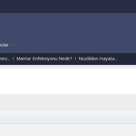
cılar
Mantar Enfeksiyonu Nedir?
Nüzûlden Hayata...