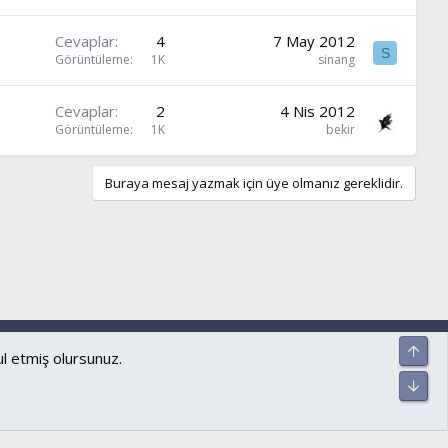
Cevaplar
4
7 May 2012
S
Görüntüleme
1K
sinang
Cevaplar
2
4 Nis 2012
Görüntüleme
1K
bekir
Buraya mesaj yazmak için üye olmanız gereklidir.
ar ve kurallar
Gizlilik politikası
Yardım
Ana sayfa
R
Üst
S
ul etmiş olursunuz.
S
Alt