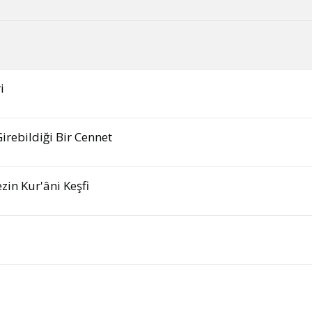
i
rebildiği Bir Cennet
zin Kur'âni Keşfi