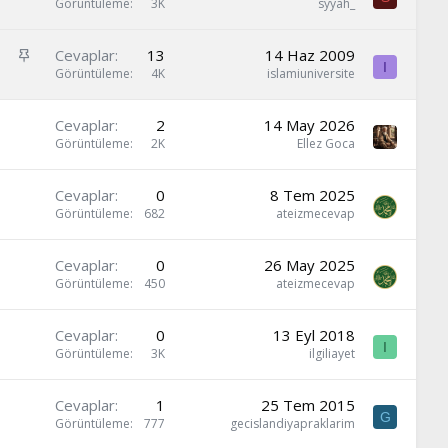
a
Görüntüleme
3K
sýyah_
b
i
S
Cevaplar
13
14 Haz 2009
t
I
a
Görüntüleme
4K
islamiuniversite
b
i
Cevaplar
2
14 May 2026
t
Görüntüleme
2K
Ellez Goca
Cevaplar
0
8 Tem 2025
Görüntüleme
682
ateizmecevap
Cevaplar
0
26 May 2025
Görüntüleme
450
ateizmecevap
Cevaplar
0
13 Eyl 2018
I
Görüntüleme
3K
ilgiliayet
Cevaplar
1
25 Tem 2015
G
Görüntüleme
777
gecislandiyapraklarim