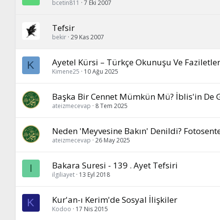
bcetin811
7 Eki 2007
Tefsir
bekir
29 Kas 2007
Ayetel Kürsi – Türkçe Okunuşu Ve Faziletler
K
Kimene25
10 Ağu 2025
Başka Bir Cennet Mümkün Mü? İblis'in De Gi
ateizmecevap
8 Tem 2025
Neden 'Meyvesine Bakın' Denildi? Fotosente
ateizmecevap
26 May 2025
Bakara Suresi - 139 . Ayet Tefsiri
I
ilgiliayet
13 Eyl 2018
Kur'an-ı Kerim'de Sosyal İlişkiler
K
Kodoo
17 Nis 2015