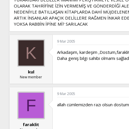
OLARAK TAHRİFİNE İZİN VERMEMİŞ VE GÖNDERDİĞİ 
NEDENİYLE BATILLAŞAN KİTAPLARDA DAHİ MÜJDELENEN
ARTIK İNSANLAR APAÇIK DELİLLERE RAĞMEN İNKAR ED
YOKSA RABBİN İPİNE Mİ? SARILACAK
9 Mar 2005
K
Arkadaşım, kardeşim ,Dostum,faraklit.
Daha geniş bilgi sahibi olmamı sağladı
kul
New member
9 Mar 2005
F
allah cümlemizden razı olsun dostum.
faraklit