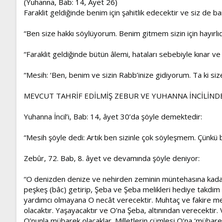
(Yuhanna, Bab: 14, Âyet 26)
Faraklit geldiğinde benim için şahitlik edecektir ve siz de b
“Ben size hakkı söylüyorum. Benim gitmem sizin için hayırl
“Faraklit geldiğinde bütün âlemi, hataları sebebiyle kınar v
“Mesih: ‘Ben, benim ve sizin Rabb’inize gidiyorum. Ta ki size 
MEVCUT TAHRİF EDİLMİŞ ZEBUR VE YUHANNA İNCİLİND
Yuhanna İncil’i, Bab: 14, âyet 30’da şöyle demektedir:
“Mesih şöyle dedi: Artık ben sizinle çok söyleşmem. Çünkü b
Zebûr, 72. Bab, 8. âyet ve devamında şöyle deniyor:
“O denizden denize ve nehirden zeminin müntehasına kadar sa
peşkeş (bâc) getirip, Şeba ve Şeba melikleri hediye takdim 
yardımcı olmayana O necât verecektir. Muhtaç ve fakire merh
olacaktır. Yaşayacaktır ve O’na Şeba, altınından verecektir
O’nunla mübarek olacaklar. Milletlerin cümlesi O’na ‘mübarek