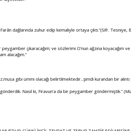
du. Farân dağlarında zuhur edip kemaliyle ortaya çıktı.”(Sifr. Tesn
ibi bir peygamber çıkaracağım; ve sözlerimi O’nun ağzına koyacağım
kam alacağım.”
musa gibi ümmi olacağı belirtilmektedir...şimdi kurandan bir alıntı 
 gönderdik. Nasıl ki, Firavun’a da bir peygamber göndermiştik.” (
 OLMUŞDUR..ÇÜNKİ İNCİL TEVRAT VE ZEBUR TAHRİF EDİLMESİ