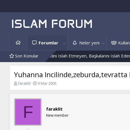
Forumlar
Neler yeni
Kullanı
is Örnekleri
Son Konular
Kendini Islah Etmeyen, Başkalarını Islah Edemez...
Yuhanna Incilinde,zeburda,tevratta
K
B
faraklit
9 Mar 2005
o
a
n
ş
b
l
u
a
F
faraklit
y
n
u
g
New member
b
ı
a
ç