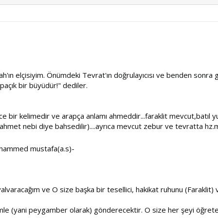
 Allah'ın elçisiyim. Önümdeki Tevrat'ın doğrulayıcısı ve benden sonr
apaçık bir büyüdür!" dediler.
ce bir kelimedir ve arapça anlamı ahmeddir...faraklit mevcut,batıl yu
et nebi diye bahsedilir)....ayrıca mevcut zebur ve tevratta hz.m
ammed mustafa(a.s)-
lvaracağım ve O size başka bir tesellici, hakikat ruhunu (Faraklit) v
imle (yani peygamber olarak) gönderecektir. O size her şeyi öğretec