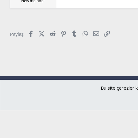
New member
Facebook
X (Twitter)
Reddit
Pinterest
Tumblr
WhatsApp
E-posta
Link
Paylaş:
Ryzer
Türkçe (TR)
Bu site çerezler k