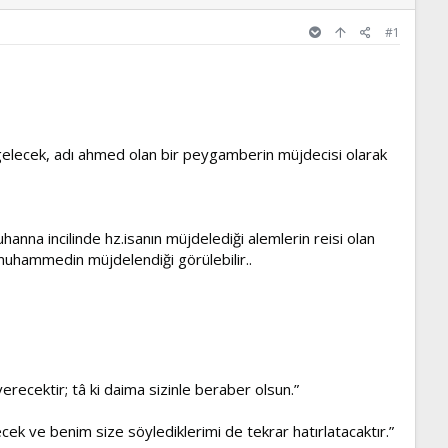
#1
a gelecek, adı ahmed olan bir peygamberin müjdecisi olarak
hanna incilinde hz.isanın müjdelediği alemlerin reisi olan
uhammedin müjdelendiği görülebilir..
erecektir; tâ ki daima sizinle beraber olsun.”
ek ve benim size söylediklerimi de tekrar hatırlatacaktır.”