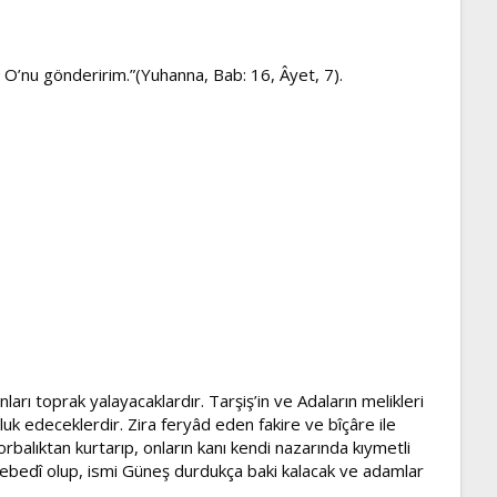
O’nu gönderirim.”(Yuhanna, Bab: 16, Âyet, 7).
ı toprak yalayacaklardır. Tarşiş’in ve Adaların melikleri
uk edeceklerdir. Zira feryâd eden fakire ve bîçâre ile
alıktan kurtarıp, onların kanı kendi nazarında kıymetli
i ebedî olup, ismi Güneş durdukça baki kalacak ve adamlar