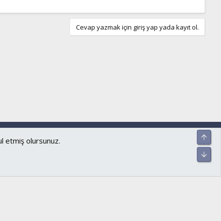
Cevap yazmak için giriş yap yada kayıt ol.
ar ve kurallar
Gizlilik politikası
Yardım
Ana sayfa
R
Üst
S
ul etmiş olursunuz.
S
Alt