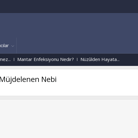
cılar
Mantar Enfeksiyonu Nedir?
Nüzûlden Hayata...
 Müjdelenen Nebi