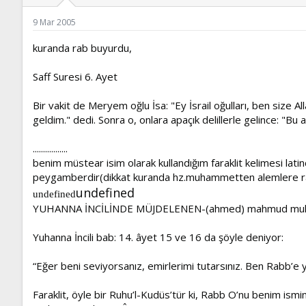
ş
t
l
a
9 Mar 2005
a
r
t
i
kuranda rab buyurdu,
a
h
n
i
Saff Suresi 6. Ayet
Bir vakit de Meryem oğlu İsa: "Ey İsrail oğulları, ben size
geldim." dedi. Sonra o, onlara apaçık delillerle gelince: "Bu 
.................
benim müstear isim olarak kullandığım faraklit kelimesi latin
peygamberdir(dikkat kuranda hz.muhammetten alemlere rahm
undefined
undefined
YUHANNA İNCİLİNDE MÜJDELENEN-(ahmed) mahmud muh
Yuhanna İncili bab: 14. âyet 15 ve 16 da şöyle deniyor:
“Eğer beni seviyorsanız, emirlerimi tutarsınız. Ben Rabb’e ya
Faraklit, öyle bir Ruhu’l-Kudüs’tür ki, Rabb O’nu benim ism