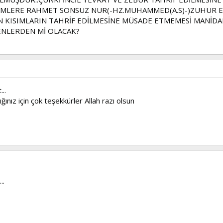
ALEMLERE RAHMET SONSUZ NUR(-HZ.MUHAMMED(A.S)-)ZUHUR 
 KISIMLARIN TAHRİF EDİLMESİNE MÜSADE ETMEMESİ MANİDAR
ENLERDEN Mİ OLACAK?
..
ğınız için çok teşekkürler Allah razı olsun
..