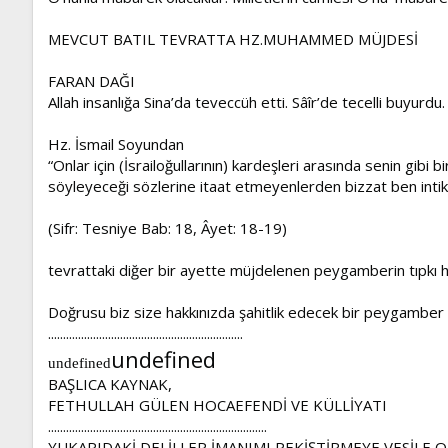
MEVCUT BATIL TEVRATTA HZ.MUHAMMED MÜJDESİ
FARAN DAĞI
Allah insanlığa Sina’da teveccüh etti. Sâîr’de tecelli buyur
Hz. İsmail Soyundan
“Onlar için (İsrailoğullarının) kardeşleri arasında senin g
söyleyeceği sözlerine itaat etmeyenlerden bizzat ben inti
(Sifr: Tesniye Bab: 18, Âyet: 18-19)
tevrattaki diğer bir ayette müjdelenen peygamberin tıpkı hz.
Doğrusu biz size hakkınızda şahitlik edecek bir peygamber
.................................................................
undefined
undefined
BAŞLICA KAYNAK,
FETHULLAH GÜLEN HOCAEFENDİ VE KÜLLİYATI
.........................................................................
YUKARIDAKİ DELİLLER İMANIMI PEKİŞTİRMEYE VESİLE