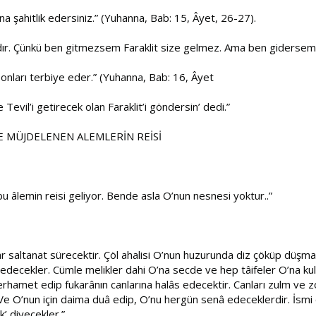
ana şahitlik edersiniz.” (Yuhanna, Bab: 15, Âyet, 26-27).
ıdır. Çünkü ben gitmezsem Faraklit size gelmez. Ama ben gidersem 
e onları terbiye eder.” (Yuhanna, Bab: 16, Âyet
Tevil’i getirecek olan Faraklit’i göndersin’ dedi.”
E MÜJDELENEN ALEMLERİN REİSİ
u âlemin reisi geliyor. Bende asla O’nun nesnesi yoktur..”
ltanat sürecektir. Çöl ahalisi O’nun huzurunda diz çöküp düşmanlar
edecekler. Cümle melikler dahi O’na secde ve hep tâifeler O’na kull
amet edip fukarânın canlarına halâs edecektir. Canları zulm ve zorb
. Ve O’nun için daima duâ edip, O’nu hergün senâ edeceklerdir. İsm
’ diyecekler.”