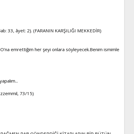
iye, Bab: 33, âyet: 2). (FARANIN KARŞILIĞI MEKKEDİR)
 ve O’na emrettiğim her şeyi onlara söyleyecek.Benim ismimle
yapalım...
Müzzemmil, 73/15)
NE RAĞMEN RAB GÖNDERDİĞİ KİTAPLARIN BİR BÜTÜN