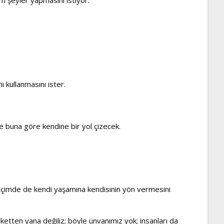
ı kullanmasını ister.
ve buna göre kendine bir yol çizecek.
 biçimde de kendi yaşamına kendisinin yön vermesini
etiketten yana değiliz; böyle ünvanımız yok; insanları da