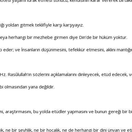
i yoldan gitmek teklifiyle karşı karşıyayız.
 veya herhangi bir mezhebe girmen diye Din’de bir hüküm yoktur.
 eder; ve İnsanların düşünmesini, tefekkür etmesini, aklını mantığın
 Hz. Rasûlullah’ın sözlerini açıklamalarını dinleyecek, etüd edecek, 
âbi olmasından yana değildir.
ini, araştırmasını, bu yolda etüdler yapmasını ve bunun gereği bir
rlik, ne bir şeyhlik, ne bir hocalık, ne de herhangi bir dini ünvan ve 