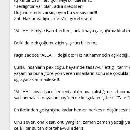
“Benliği”dir var olan, adını silebilsen!
Düşünürsün ki varsın; oysa bu varsayımın!!!
Zâtı Hak’tır varlığın, “nefs”ini görebilsen!
“ALLAH” ismiyle işaret edileni, anlatmaya çalıştığımız kitab
Belki de pek çoğumuz için şaşırtıcı bir isim..
Niçin sadece “ALLAH” değil de; “Hz.Muhammedin açıkladığı A
Çünkü insanların pek çoğu, hayalinde tasavvur ettiği “tanrı
yaşamına buna göre yön veren insanların sonu ise çoklukla h
uğrayacaklar maâlesef!.
“ALLAH” adıyla işaret edileni anlatmaya çalıştığımız kitabımız
şartlanmalara dayanan hayâllerde kurgulanmış türlü “Tanrı”
En ilkelinden gelişmişine kadar hemen herkesin düşüncesinde 
Onu sever, ona kızar, onu yargılar, zaman zaman yaptığı ya
celâlli bir sultan gibi tahayyül ederiz.