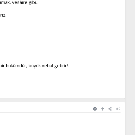
ak, vesâire gibi...
rız.
bir hükümdür, büyük vebal getirir!.
#2