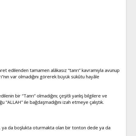
işaret edilenden tamamen alâkasız “tanrı” kavramıyla avunup
rı”nın var olmadığını görerek büyük sükûtu hayâle
enin bir “Tanrı” olmadığını; çeşitli yanlış bilgilere ve
u “ALLAH” ile bağdaşmadığını izah etmeye çalıştık.
a, ya da boşlukta oturmakta olan bir tonton dede ya da