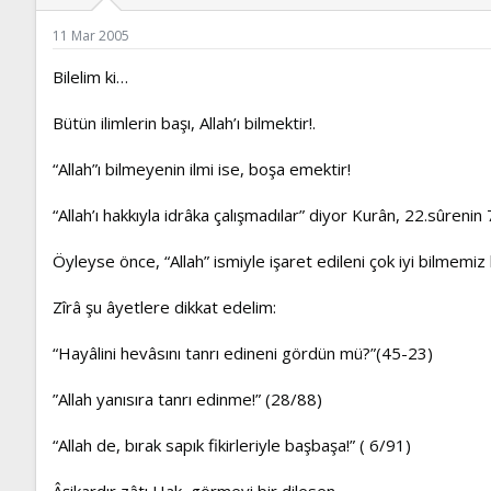
ş
t
l
a
11 Mar 2005
a
r
t
i
Bilelim ki…
a
h
n
i
Bütün ilimlerin başı, Allah’ı bilmektir!.
“Allah”ı bilmeyenin ilmi ise, boşa emektir!
“Allah’ı hakkıyla idrâka çalışmadılar” diyor Kurân, 22.sûrenin 
Öyleyse önce, “Allah” ismiyle işaret edileni çok iyi bilmemiz 
Zîrâ şu âyetlere dikkat edelim:
“Hayâlini hevâsını tanrı edineni gördün mü?”(45-23)
”Allah yanısıra tanrı edinme!” (28/88)
“Allah de, bırak sapık fikirleriyle başbaşa!” ( 6/91)
Âşikardır zâtı Hak, görmeyi bir dilesen…