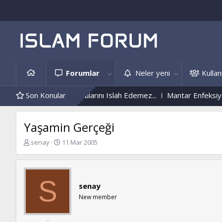
Forumlar
Neler yeni
Kullanı
tmeyen, Başkalarını Islah Edemez...
Son Konular
Mantar Enfeksiyonu Nedir?
Yaşamin Gerçeği
K
B
senay
11 Mar 2005
o
a
n
ş
b
l
u
a
S
senay
y
n
u
g
New member
b
ı
a
ç