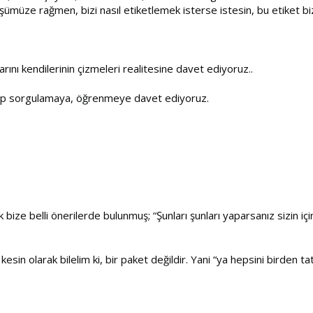
üşümüze rağmen, bizi nasıl etiketlemek isterse istesin, bu etiket b
larını kendilerinin çizmeleri realitesine davet ediyoruz..
ştırıp sorgulamaya, öğrenmeye davet ediyoruz.
k bize belli önerilerde bulunmuş; “Şunları şunları yaparsanız sizin i
kesin olarak bilelim ki, bir paket değildir. Yani “ya hepsini birden ta