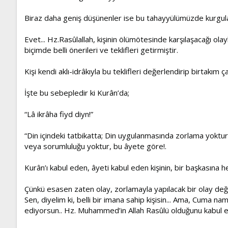
Biraz daha geniş düşünenler ise bu tahayyülümüzde kurgulan
Evet... Hz.Rasûlallah, kişinin ölümötesinde karşılaşacağı ola
biçimde belli önerileri ve teklifleri getirmiştir.
Kişi kendi aklı-idrâkıyla bu teklifleri değerlendirip birtakım
İşte bu sebepledir ki Kurân’da;
“Lâ ikrâha fiyd diyn!”
“Din içindeki tatbikatta; Din uygulanmasında zorlama yoktur” 
veya sorumluluğu yoktur, bu âyete göre!.
Kurân’ı kabul eden, âyeti kabul eden kişinin, bir başkasına
Çünkü esasen zaten olay, zorlamayla yapılacak bir olay deği
Sen, diyelim ki, belli bir imana sahip kişisin... Ama, Cuma 
ediyorsun.. Hz. Muhammed’in Allah Rasûlü olduğunu kabul e