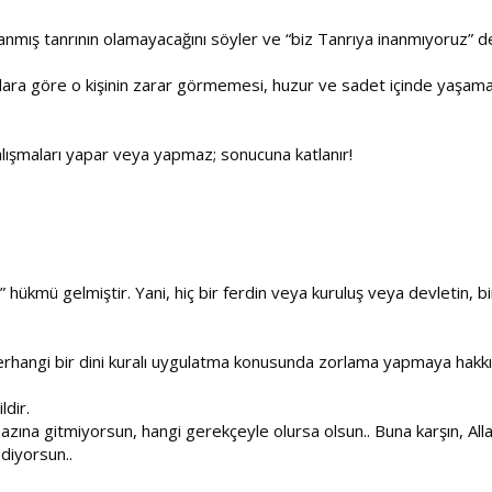
mış tanrının olamayacağını söyler ve “biz Tanrıya inanmıyoruz” de
ylara göre o kişinin zarar görmemesi, huzur ve sadet içinde yaşaması 
 çalışmaları yapar veya yapmaz; sonucuna katlanır!
hükmü gelmiştir. Yani, hiç bir ferdin veya kuruluş veya devletin, bi
 herhangi bir dini kuralı uygulatma konusunda zorlama yapmaya hakkı
ldir.
namazına gitmiyorsun, hangi gerekçeyle olursa olsun.. Buna karşın, A
diyorsun..