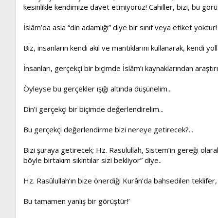
kesinlikle kendimize davet etmiyoruz! Cahiller, bizi, bu gör
İslâm’da asla “din adamlığı” diye bir sınıf veya etiket yoktur!
Biz, insanların kendi akıl ve mantıklarını kullanarak, kendi yol
İnsanları, gerçekçi bir biçimde İslâm’ı kaynaklarından ara
Öyleyse bu gerçekler ışığı altında düşünelim...
Din’i gerçekçi bir biçimde değerlendirelim...
Bu gerçekçi değerlendirme bizi nereye getirecek?...
Bizi şuraya getirecek; Hz. Rasulullah, Sistem’in gereği olara
böyle birtakım sıkıntılar sizi bekliyor” diye..
Hz. Rasûlullah’ın bize önerdiği Kurân’da bahsedilen teklifer, 
Bu tamamen yanlış bir görüştür!’