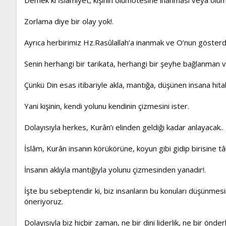
Zorlama diye bir olay yok!.
Ayrıca herbirimiz Hz.Rasûlallah’a inanmak ve O’nun gösterdiğ
Senin herhangi bir tarikata, herhangi bir şeyhe bağlanman
Çünkü Din esas itibariyle akla, mantığa, düşünen insana hitab
Yani kişinin, kendi yolunu kendinin çizmesini ister.
Dolayısıyla herkes, Kurân’ı elinden geldiği kadar anlayacak..
İslâm, Kurân insanın körükörüne, koyun gibi gidip birisine t
İnsanın aklıyla mantığıyla yolunu çizmesinden yanadır!.
İşte bu sebeptendir ki, biz insanların bu konuları düşünmes
öneriyoruz.
Dolayısıyla biz hiçbir zaman, ne bir dini liderlik, ne bir önde