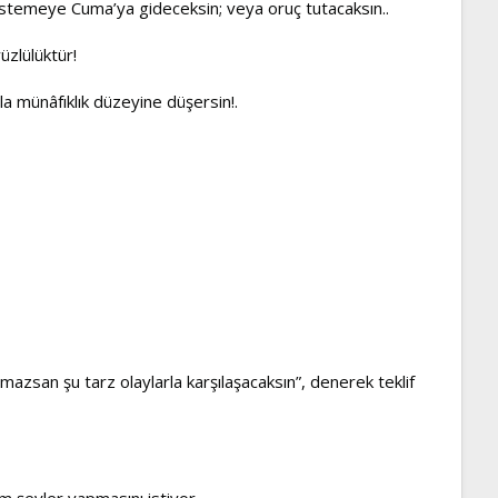
stemeye Cuma’ya gideceksin; veya oruç tutacaksın..
üzlülüktür!
a münâfıklık düzeyine düşersin!.
apmazsan şu tarz olaylarla karşılaşacaksın”, denerek teklif
m şeyler yapmasını istiyor.