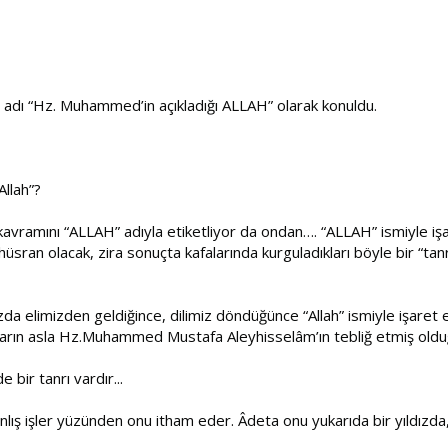
ın adı “Hz. Muhammed’in açıkladığı ALLAH” olarak konuldu.
llah”?
” kavramını “ALLAH” adıyla etiketliyor da ondan…. “ALLAH” ismiyle 
üsran olacak, zira sonuçta kafalarında kurguladıkları böyle bir “tan
da elimizden geldiğince, dilimiz döndüğünce “Allah” ismiyle işaret edil
ların asla Hz.Muhammed Mustafa Aleyhisselâm’ın tebliğ etmiş olduğ
bir tanrı vardır...
nlış işler yüzünden onu itham eder. Âdeta onu yukarıda bir yıldızd