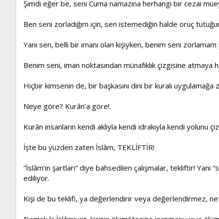
Şimdi eğer be, seni Cuma namazına herhangi bir cezai müe
Ben seni zorladığım için, sen istemediğin halde oruç tutuğu
Yani sen, belli bir imanı olan kişiyken, benim seni zorlama
Benim seni, iman noktasından münafıklık çizgisine atmaya h
Hiçbir kimsenin de, bir başkasını dini bir kuralı uygulamağa 
Neye göre? Kurân’a göre!.
Kurân insanların kendi aklıyla kendi idrakıyla kendi yolunu çi
İşte bu yüzden zaten İslâm, TEKLİFTİR!
“İslâm’ın şartları” diye bahsedilen çalışmalar, tekliftir! Yan
ediliyor.
Kişi de bu teklifi, ya değerlendirir veya değerlendirmez, net
Demek ki İslâmiyet, kişinin ölümötesine inanması veya ölüm