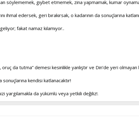
, yalan söylememek, gıybet etmemek, zina yapmamak, kumar oynamam
nı ihmal edersek, geri bırakırsak, o kadarının da sonuçlarına katlanı
 geliyor; fakat namaz kılamıyor..
 oruç da tutma” demesi kesinlikle yanlıştır ve Din’de yeri olmayan 
 sonuçlarına kendisi katlanacaktır!
izi yargılamakla da yükümlü veya yetkili değiliz!.