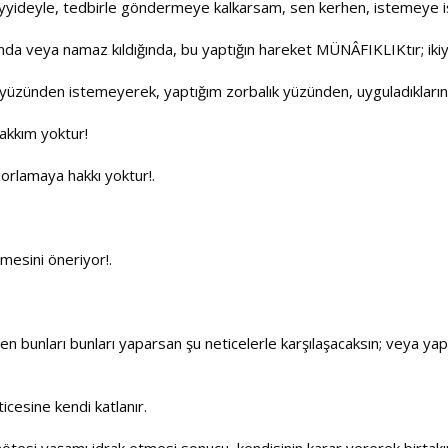
yyideyle, tedbirle göndermeye kalkarsam, sen kerhen, istemeye i
nda veya namaz kıldığında, bu yaptığın hareket MÜNÂFIKLIKtır; ikiy
m yüzünden istemeyerek, yaptığım zorbalık yüzünden, uyguladıklarınl
akkım yoktur!
zorlamaya hakkı yoktur!.
zmesini öneriyor!.
i “sen bunları bunları yaparsan şu neticelerle karşılaşacaksın; veya y
icesine kendi katlanır.
ötesi yaşamı idrak etmesi sonucu, kendisinin karar vererek birtakı