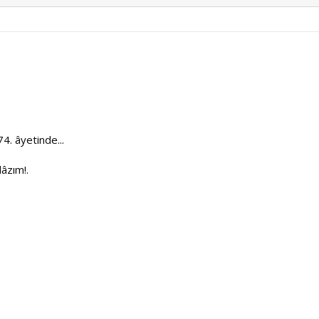
74. âyetinde...
lâzım!.