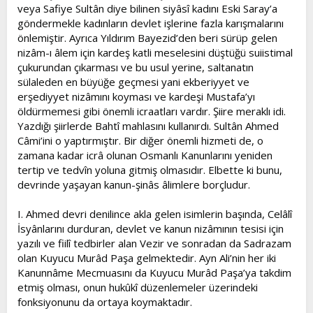
veya Safiye Sultân diye bilinen siyâsî kadını Eski Saray’a
göndermekle kadınların devlet işlerine fazla karışmalarını
önlemiştir. Ayrıca Yıldırım Bayezid’den beri sürüp gelen
nizâm-ı âlem için kardeş katli meselesini düştüğü suiistimal
çukurundan çıkarması ve bu usul yerine, saltanatın
sülaleden en büyüğe geçmesi yani ekberiyyet ve
erşediyyet nizâmını koyması ve kardeşi Mustafa’yı
öldürmemesi gibi önemli icraatları vardır. Şiire meraklı idi.
Yazdığı şiirlerde Bahtî mahlasını kullanırdı. Sultân Ahmed
Câmi’ini o yaptırmıştır. Bir diğer önemli hizmeti de, o
zamana kadar icrâ olunan Osmanlı Kanunlarını yeniden
tertip ve tedvîn yoluna gitmiş olmasıdır. Elbette ki bunu,
devrinde yaşayan kanun-şinâs âlimlere borçludur.
I. Ahmed devri denilince akla gelen isimlerin başında, Celâlî
İsyânlarını durduran, devlet ve kanun nizâmının tesisi için
yazılı ve fiilî tedbirler alan Vezir ve sonradan da Sadrazam
olan Kuyucu Murâd Paşa gelmektedir. Ayn Ali’nin her iki
Kanunnâme Mecmuasını da Kuyucu Murâd Paşa’ya takdim
etmiş olması, onun hukûkî düzenlemeler üzerindeki
fonksiyonunu da ortaya koymaktadır.