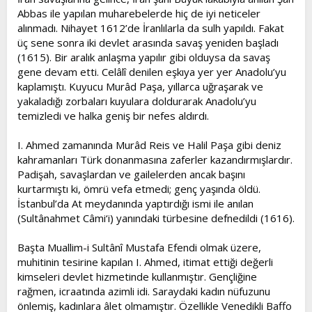
Abbas ile yapılan muharebelerde hiç de iyi neticeler
alınmadı. Nihayet 1612’de İranlılarla da sulh yapıldı. Fakat
üç sene sonra iki devlet arasında savaş yeniden başladı
(1615). Bir aralık anlaşma yapılır gibi olduysa da savaş
gene devam etti. Celâlî denilen eşkıya yer yer Anadolu’yu
kaplamıştı. Kuyucu Murâd Paşa, yıllarca uğraşarak ve
yakaladığı zorbaları kuyulara doldurarak Anadolu’yu
temizledi ve halka geniş bir nefes aldırdı.
I. Ahmed zamanında Murâd Reis ve Halil Paşa gibi deniz
kahramanları Türk donanmasına zaferler kazandırmışlardır.
Padişah, savaşlardan ve gailelerden ancak başını
kurtarmıştı ki, ömrü vefa etmedi; genç yaşında öldü.
İstanbul’da At meydanında yaptırdığı ismi ile anılan
(Sultânahmet Câmi‘i) yanındaki türbesine defnedildi (1616).
Başta Muallim-i Sultânî Mustafa Efendi olmak üzere,
muhitinin tesirine kapılan I. Ahmed, itimat ettiği değerli
kimseleri devlet hizmetinde kullanmıştır. Gençliğine
rağmen, icraatında azimli idi. Saraydaki kadın nüfuzunu
önlemiş, kadınlara âlet olmamıştır. Özellikle Venedikli Baffo