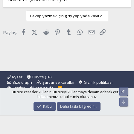
Cevap yazmak için giriş yap yada kayıt ol.
Facebook
X (Twitter)
Reddit
Pinterest
Tumblr
WhatsApp
E-posta
Link
Paylaş:
Ryzer
Türkçe (TR)
Bize ulaşın
Şartlar ve kurallar
Gizlilik politikası
Yardım
Ana sayfa
R
Üst
Bu site çerezler kullanır. Bu siteyi kullanmaya devam ederek çerez
S
S
kullanımımızı kabul etmiş olursunuz.
Alt
®
Community platform by XenForo
© 2010-2024 XenForo Ltd.
Kabul
Daha fazla bilgi edin…
islamforum.com.tr
© 2001 - 2024