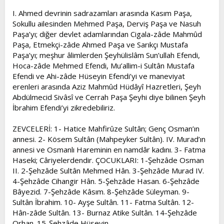
I. Ahmed devrinin sadrazamları arasında Kasım Paşa,
Sokullu ailesinden Mehmed Paşa, Derviş Paşa ve Nasuh
Paşa’yı; diğer devlet adamlarından Cigala-zâde Mahmûd
Paşa, Etmekçi-zâde Ahmed Paşa ve Sarıkçı Mustafa
Paşa’yı; meşhur âlimlerden Şeyhülislâm Sun’ullah Efendi,
Hoca-zâde Mehmed Efendi, Mu’allim-i Sultân Mustafa
Efendi ve Ahi-zâde Hüseyin Efendi’yi ve maneviyat
erenleri arasında Aziz Mahmûd Hüdâyî Hazretleri, Şeyh
Abdülmecid Sivâsî ve Cerrah Paşa Şeyhi diye bilinen Şeyh
İbrahim Efendi’yi zikredebiliriz.
ZEVCELERİ: 1- Hatice Mahfirûze Sultân; Genç Osman’ın
annesi. 2- Kösem Sultân (Mahpeyker Sultân). IV. Murad’ın
annesi ve Osmanlı Hareminin en namdâr kadını. 3- Fatma
Haseki; Câriyelerdendir. ÇOCUKLARI: 1-Şehzâde Osman
II. 2-Şehzâde Sultân Mehmed Hân. 3-Şehzâde Murad IV.
4-Şehzâde Cihangir Hân. 5-Şehzâde Hasan. 6-Şehzâde
Bâyezid. 7-Şehzâde Kâsım. 8-Şehzâde Süleyman. 9-
Sultân İbrahim. 10- Ayşe Sultân. 11- Fatma Sultân. 12-
Hân-zâde Sultân. 13- Burnaz Atike Sultân. 14-Şehzâde
Orhan. 15-Şehzâde Hüseyin .