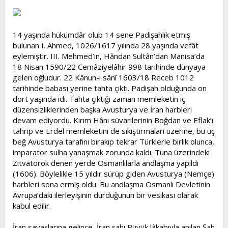
t
i
a
h
n
i
14 yaşında hükümdâr olub 14 sene Padişahlık etmiş
bulunan I. Ahmed, 1026/1617 yılında 28 yaşında vefât
eylemiştir. III. Mehmed’in, Hândan Sultân’dan Manisa’da
18 Nisan 1590/22 Cemâziyelâhir 998 tarihinde dünyaya
gelen oğludur. 22 Kânun-ı sânî 1603/18 Receb 1012
tarihinde babası yerine tahta çıktı. Padişah olduğunda on
dört yaşında idi. Tahta çıktığı zaman memleketin iç
düzensizliklerinden başka Avusturya ve İran harbleri
devam ediyordu. Kırım Hânı süvarilerinin Boğdan ve Eflak’ı
tahrip ve Erdel memleketini de sıkıştırmaları üzerine, bu üç
beğ Avusturya tarafını bırakıp tekrar Türklerle birlik olunca,
imparator sulha yanaşmak zorunda kaldı. Tuna üzerindeki
Zitvatorok denen yerde Osmanlılarla andlaşma yapıldı
(1606). Böylelikle 15 yıldır sürüp giden Avusturya (Nemçe)
harbleri sona ermiş oldu. Bu andlaşma Osmanlı Devletinin
Avrupa’daki ilerleyişinin durduğunun bir vesikası olarak
kabul edilir.
İran savaşlarına gelince, İran şahı Büyük lâkabıyla anılan Şah