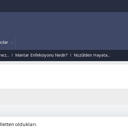
cılar
Mantar Enfeksiyonu Nedir?
Nüzûlden Hayata...
letten oldukları.