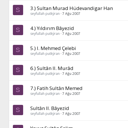
3.) Sultan Murad Hüdevandigar Han
S
seyfullah putkýran
7 Ağu 2007
4.) Yıldırım Bâyezid
S
seyfullah putkýran
7 Ağu 2007
5.) I. Mehmed Çelebi
S
seyfullah putkýran
7 Ağu 2007
6.) Sultân II. Murâd
S
seyfullah putkýran
7 Ağu 2007
7.) Fatih Sultân Memed
S
seyfullah putkýran
7 Ağu 2007
Sultân II. Bâyezid
S
seyfullah putkýran
7 Ağu 2007