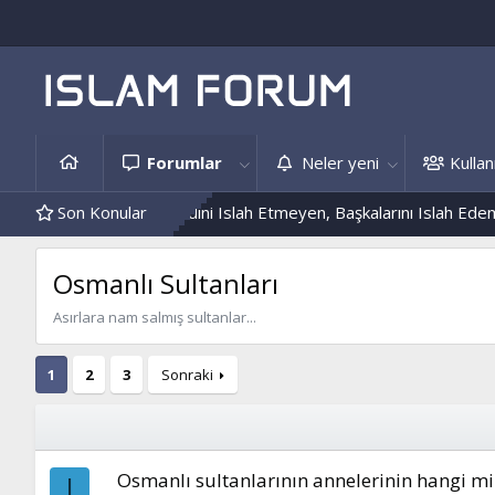
Forumlar
Neler yeni
Kullanı
is Örnekleri
Son Konular
Kendini Islah Etmeyen, Başkalarını Islah Edemez...
Osmanlı Sultanları
Asırlara nam salmış sultanlar...
1
2
3
Sonraki
Osmanlı sultanlarının annelerinin hangi mil
I