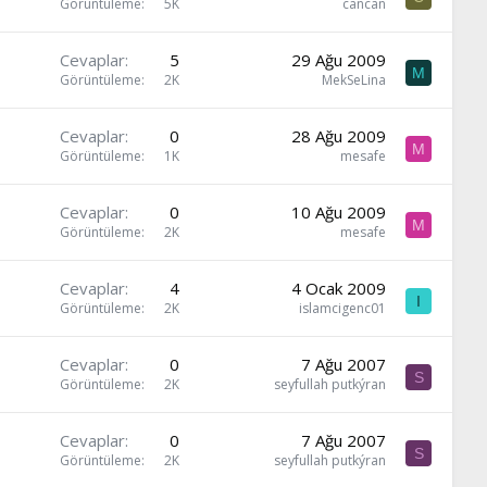
Görüntüleme
5K
cancan
Cevaplar
5
29 Ağu 2009
M
Görüntüleme
2K
MekSeLina
Cevaplar
0
28 Ağu 2009
M
Görüntüleme
1K
mesafe
Cevaplar
0
10 Ağu 2009
M
Görüntüleme
2K
mesafe
Cevaplar
4
4 Ocak 2009
I
Görüntüleme
2K
islamcigenc01
Cevaplar
0
7 Ağu 2007
S
Görüntüleme
2K
seyfullah putkýran
Cevaplar
0
7 Ağu 2007
S
Görüntüleme
2K
seyfullah putkýran