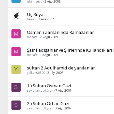
islam gücü
2 Ağu 2008
Üç Rüya
bekir
31 Ara 2007
Osmanlı Zamanında Ramazanlar
M
mesafe
28 Ağu 2009
Şair Padişahlar ve Şiirlerinde Kullandıkları
M
mesafe
10 Ağu 2009
sultan 2.Adulhamid de yanılanlar
Y
yelken06500
21 Eyl 2007
1.) Sultan Osman Gazi
S
seyfullah putkýran
7 Ağu 2007
2.) Sultan Orhan Gazi
S
seyfullah putkýran
7 Ağu 2007