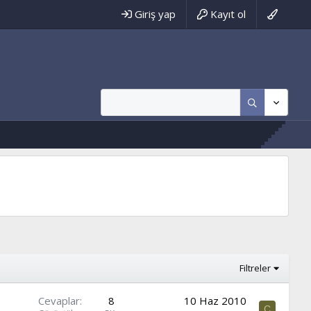
Giriş yap
Kayıt ol
Filtreler
Cevaplar
8
10 Haz 2010
C