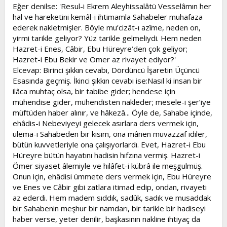
l
a
Eğer denilse: 'Resul-i Ekrem Aleyhissalâtü Vesselâmın her
a
r
hal ve hareketini kemâl-i ihtimamla Sahabeler muhafaza
t
i
ederek nakletmişler. Böyle mu’cizât-ı azîme, neden on,
a
h
yirmi tarikle geliyor? Yüz tarikle gelmeliydi. Hem neden
n
i
Hazret-i Enes, Câbir, Ebu Hüreyre’den çok geliyor;
Hazret-i Ebu Bekir ve Ömer az rivayet ediyor?'
Elcevap: Birinci şıkkın cevabı, Dördüncü İşaretin Üçüncü
Esasında geçmiş. İkinci şıkkın cevabı ise:Nasıl ki insan bir
ilâca muhtaç olsa, bir tabibe gider; hendese için
mühendise gider, mühendisten nakleder; mesele-i şer’iye
müftüden haber alınır, ve hâkezâ... Öyle de, Sahabe içinde,
ehâdis-i Nebeviyeyi gelecek asırlara ders vermek için,
ulema-i Sahabeden bir kısım, ona mânen muvazzaf idiler,
bütün kuvvetleriyle ona çalışıyorlardı. Evet, Hazret-i Ebu
Hüreyre bütün hayatını hadisin hıfzına vermiş. Hazret-i
Ömer siyaset âlemiyle ve hilâfet-i kübrâ ile meşgulmüş.
Onun için, ehâdisi ümmete ders vermek için, Ebu Hüreyre
ve Enes ve Câbir gibi zatlara itimad edip, ondan, rivayeti
az ederdi. Hem madem sıddık, sadûk, sadık ve musaddak
bir Sahabenin meşhur bir namdarı, bir tarikle bir hadiseyi
haber verse, yeter denilir, başkasının nakline ihtiyaç da