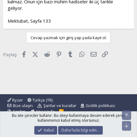
kalmaz. Onun için bazı mühim hadiseler iki üç tarikle
geliyor.
Mektubat, Sayfa 133
Cevap yazmak için giriş yap yada kayıt ol.
Facebook
X (Twitter)
Reddit
Pinterest
Tumblr
WhatsApp
E-posta
Link
Paylaş:
Ryzer
Türkçe (TR)
Bize ulaşın
Şartlar ve kurallar
Gizlilik politikası
Yardım
Ana sayfa
R
Üst
Bu site çerezler kullanır. Bu siteyi kullanmaya devam ederek çerez
S
S
kullanımımızı kabul etmiş olursunuz.
Alt
®
Community platform by XenForo
© 2010-2024 XenForo Ltd.
Kabul
Daha fazla bilgi edin…
islamforum.com.tr
© 2001 - 2024