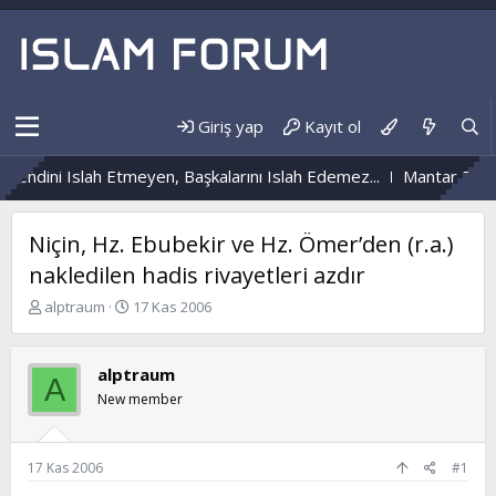
Giriş yap
Kayıt ol
Kendini Islah Etmeyen, Başkalarını Islah Edemez...
Mantar Enfek
Niçin, Hz. Ebubekir ve Hz. Ömer’den (r.a.)
nakledilen hadis rivayetleri azdır
K
B
alptraum
17 Kas 2006
o
a
n
ş
b
l
alptraum
A
u
a
New member
y
n
u
g
b
ı
a
ç
17 Kas 2006
#1
ş
t