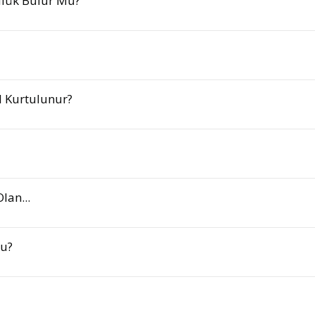
tülük Bulur Mu?
 Kurtulunur?
lan...
u?