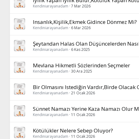
Iyilik Yapan Iyilik Bulur,Kötülük Yapan Kö
Kendiniarayanadam
7 Mar 2026
Insanlık,Kişilik,Ekmek Gidince Dönmez Mi?
Kendiniarayanadam
6 Mar 2026
Şeytandan Halas Olan Düşüncelerden Nasıl
Kendiniarayanadam
6 Kas 2025
Mevlana Hikmetli Sözlerinden Seçmeler
Kendiniarayanadam
30 Ara 2025
Bir Olmasını Istediğin Vardır,Birde Olacak O
Kendiniarayanadam
21 Ocak 2026
Sünnet Namazı Yerine Kaza Namazı Olur M
Kendiniarayanadam
11 Ocak 2026
Kötülükler Nelere Sebep Oluyor?
Kendiniarayanadam
11 Ocak 2026