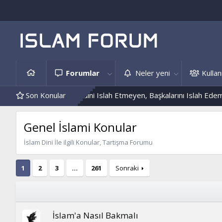
Forumlar
Neler yeni
Kullanı
is Örnekleri
Son Konular
Kendini Islah Etmeyen, Başkalarını Islah Edemez...
Genel İslami Konular
İslam Dini İle ilgili Konular, Tartişma Forumu
1
2
3
…
261
Sonraki
İslam'a Nasıl Bakmalı