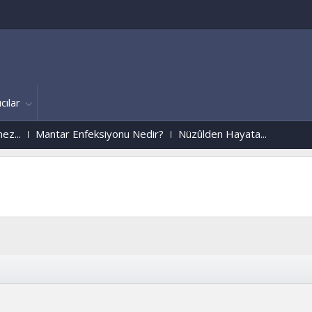
cılar
Mantar Enfeksiyonu Nedir?
Nüzûlden Hayata...