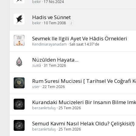
bekir
17 Nis 2024
Hadis ve Sünnet
bekir
10 Tem 2008
2
Sevmek Ile Ilgili Ayet Ve Hâdis Örnekleri
Kendiniarayanadam
Salı saat 14:37'de
Nüzûlden Hayata...
𝑆𝑖𝑑𝑅â
31 Tem 2026
Rum Suresi Mucizesi [ Tarihsel Ve Coğrafi Ke
user
22 Tem 2026
Kurandaki Mucizeleri Bir Insanın Bilme Im
berzankrtuluş
25 Tem 2026
Semud Kavmi Nasıl Helak Oldu? Çelişkisi(!)
berzankrtuluş
25 Tem 2026