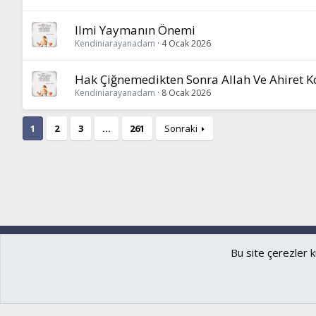
Ilmi Yaymanın Önemi
Kendiniarayanadam
4 Ocak 2026
Hak Çiğnemedikten Sonra Allah Ve Ahiret K
Kendiniarayanadam
8 Ocak 2026
1
2
3
…
261
Sonraki
Ryzer
Türkçe (TR)
Bu site çerezler k