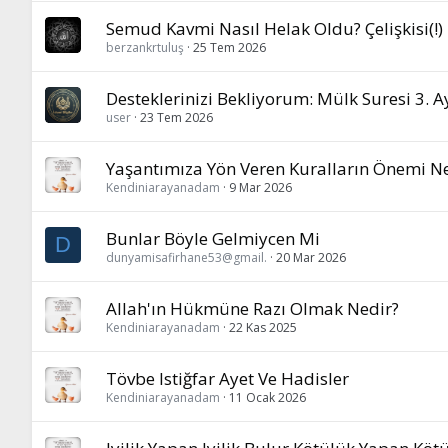
Semud Kavmi Nasıl Helak Oldu? Çelişkisi(!)
berzankrtuluş
25 Tem 2026
Desteklerinizi Bekliyorum: Mülk Suresi 3. 
user
23 Tem 2026
Yaşantımıza Yön Veren Kuralların Önemi N
Kendiniarayanadam
9 Mar 2026
Bunlar Böyle Gelmiycen Mi
D
dunyamisafirhane53@gmail.
20 Mar 2026
Allah'ın Hükmüne Razı Olmak Nedir?
Kendiniarayanadam
22 Kas 2025
Tövbe Istiğfar Ayet Ve Hadisler
Kendiniarayanadam
11 Ocak 2026