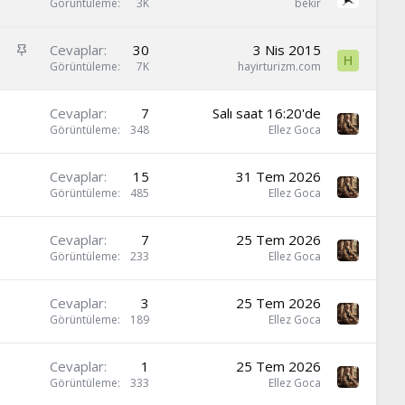
i
a
Görüntüleme
3K
bekir
l
b
i
i
S
Cevaplar
30
3 Nis 2015
t
t
H
a
Görüntüleme
7K
hayirturizm.com
l
b
i
i
Cevaplar
7
Salı saat 16:20'de
t
Görüntüleme
348
Ellez Goca
Cevaplar
15
31 Tem 2026
Görüntüleme
485
Ellez Goca
Cevaplar
7
25 Tem 2026
Görüntüleme
233
Ellez Goca
Cevaplar
3
25 Tem 2026
Görüntüleme
189
Ellez Goca
Cevaplar
1
25 Tem 2026
Görüntüleme
333
Ellez Goca