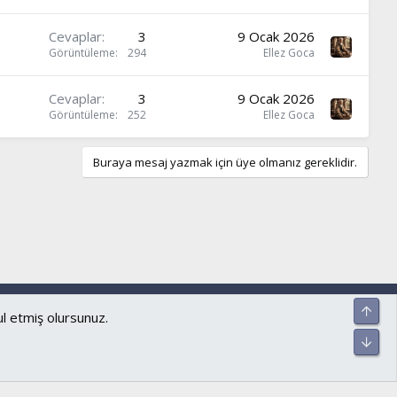
Cevaplar
3
9 Ocak 2026
Görüntüleme
294
Ellez Goca
Cevaplar
3
9 Ocak 2026
Görüntüleme
252
Ellez Goca
Buraya mesaj yazmak için üye olmanız gereklidir.
ar ve kurallar
Gizlilik politikası
Yardım
Ana sayfa
R
Üst
S
ul etmiş olursunuz.
S
Alt