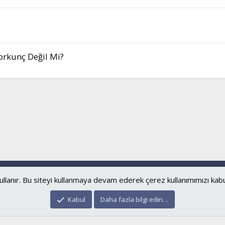
orkunç Değil Mi?
Bize ulaşın
Şartl
ullanır. Bu siteyi kullanmaya devam ederek çerez kullanımımızı kab
®
Community platform by XenForo
© 2010-2024 XenForo Ltd.
Kabul
Daha fazla bilgi edin…
islamforum.com.tr
© 2001 - 2024