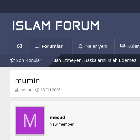
Forumlar
Neler yeni
Kullanı
i
Kendini Islah Etmeyen, Başkalarını Islah Edemez...
Son Konular
Mantar E
mumin
K
B
mesud
18 Eki 2005
o
a
n
ş
b
l
u
a
M
mesud
y
n
u
g
New member
b
ı
a
ç