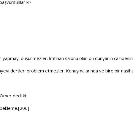
başvursunlar ki?
rım yapmayı düşünmezler. İmtihan salonu olan bu dünyanın cazibesine
ünyevi dertleri problem etmezler. Konuşmalarında ve bire bir nasih
n.Ömer dedi ki;
 bekleme.[206]