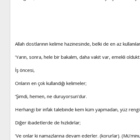
Allah dostlarının kelime hazinesinde, belki de en az kullanıla
‘Yarın, sonra, hele bir bakalım, daha vakit var, emekli olduk
İş öncesi,
Onların en çok kullandığı kelimeler;
‘Şimdi, hemen, ne duruyorsun’dur.
Herhangi bir infak talebinde kem küm yapmadan, yüz rengi de
Diğer ibadetlerde de hızlıdırlar;
‘Ve onlar ki namazlarına devam ederler. (korurlar). (Mü’min