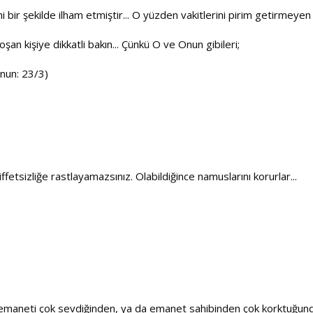
i bir şekilde ilham etmiştir... O yüzden vakitlerini pirim getirmeyen
oşan kişiye dikkatli bakın... Çünkü O ve Onun gibileri;
inun: 23/3)
ffetsizliğe rastlayamazsınız. Olabildiğince namuslarını korurlar...
ldığı emaneti çok sevdiğinden, ya da emanet sahibinden çok korktu