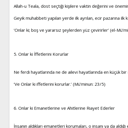
Allah-u Teala, dost seçtiği kişilere vaktin değerini ve önemin
Geyik muhabbeti yapılan yerde ilk ayrılan, ecir pazarına ilk k
‘Onlar ki; boş ve yararsız şeylerden yüz çevirirler’ (el-Mü’m
5. Onlar ki İffetlerini Korurlar
Ne ferdi hayatlarında ne de ailevi hayatlarında en küçük bir i
‘Ve Onlar ki iffetlerini korurlar.’ (Mü’minun: 23/5)
6. Onlar ki Emanetlerine ve Ahitlerine Riayet Ederler
İnsanın aldıkları emanetleri korumaları, o insanı ya da a