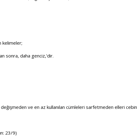
n kelimeler;
tan sonra, daha genciz,’dir.
ğişmeden ve en az kullanılan cümleleri sarfetmeden elleri cebine gi
un: 23/9)