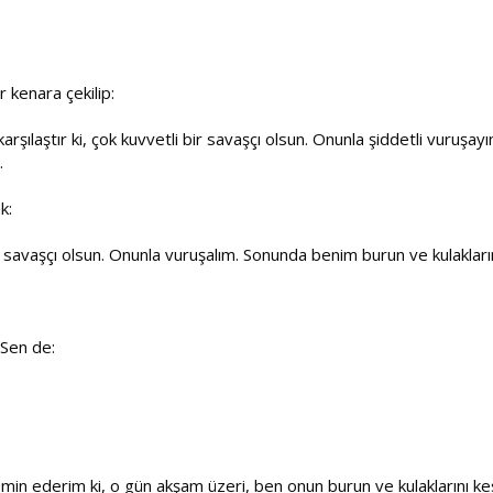
 kenara çekilip:
 karşılaştır ki, çok kuvvetli bir savaşçı olsun. Onunla şiddetli vuru
.
k:
 bir savaşçı olsun. Onunla vuruşalım. Sonunda benim burun ve kulaklar
 Sen de:
yemin ederim ki, o gün akşam üzeri, ben onun burun ve kulaklarını kes