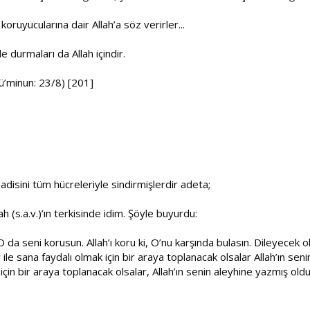
 koruyucularına dair Allah’a söz verirler...
e durmaları da Allah içindir.
Mü’minun: 23/8) [201]
hadisini tüm hücreleriyle sindirmişlerdir adeta;
h (s.a.v.)’ın terkisinde idim. Şöyle buyurdu:
O da seni korusun. Allah’ı koru ki, O’nu karşında bulasın. Dileyecek o
y ile sana faydalı olmak için bir araya toplanacak olsalar Allah’ın s
çin bir araya toplanacak olsalar, Allah’ın senin aleyhine yazmış ol