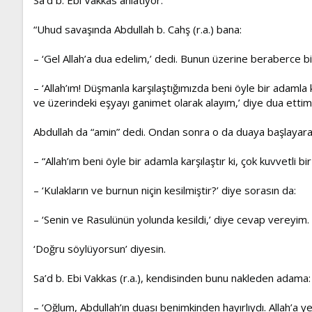
“Uhud savaşında Abdullah b. Cahş (r.a.) bana:
– ‘Gel Allah’a dua edelim,’ dedi. Bunun üzerine beraberce bir
– ‘Allah’ım! Düşmanla karşılaştığımızda beni öyle bir adamla
ve üzerindeki eşyayı ganimet olarak alayım,’ diye dua ettim
Abdullah da “amin” dedi. Ondan sonra o da duaya başlayara
– “Allah’ım beni öyle bir adamla karşılaştır ki, çok kuvvetli
– ‘Kulakların ve burnun niçin kesilmiştir?’ diye sorasın da:
– ‘Senin ve Rasulünün yolunda kesildi,’ diye cevap vereyim.
‘Doğru söylüyorsun’ diyesin.
Sa’d b. Ebi Vakkas (r.a.), kendisinden bunu nakleden adama:
– ‘Oğlum, Abdullah’ın duası benimkinden hayırlıydı. Allah’a 