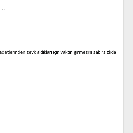
iz.
detlerinden zevk aldıkları için vaktin girmesini sabırsızlıkla