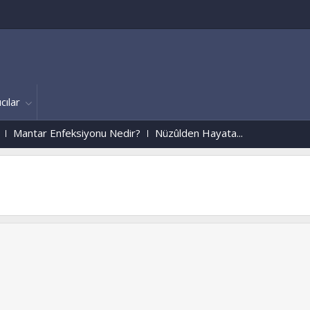
cılar
nfeksiyonu Nedir?
Nüzûlden Hayata...