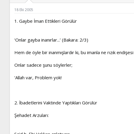
ş
t
l
a
18 Eki 2005
a
r
t
i
1. Gaybe İman Ettikleri Görülür
a
h
n
i
‘Onlar gayba inanırlar...’ (Bakara: 2/3)
Hem de öyle bir inanmışlardır ki, bu imanla ne rızık endişesi
Onlar sadece şunu söylerler;
‘Allah var, Problem yok!
2. İbadetlerini Vaktinde Yaptıkları Görülür
Şehadet Arzuları:
Sa’d b. Ebi Vakkas anlatıyor: