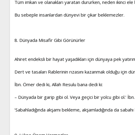
Tüm imkan ve olanakları yaratan dururken, neden ikinci ele 
Bu sebeple insanlardan dünyevi bir çıkar beklemezler.
8. Dünyada Misafir Gibi Görünürler
Ahiret endeksli bir hayat yaşadıkları için dünyaya pek yatı
Dert ve tasaları Rablerinin rızasını kazanmak olduğu için d
İbn. Ömer dedi ki, Allah Resulu bana dedi ki:
– Dünyada bir garip gibi ol. Veya geçici bir yolcu gibi ol.’ İb
‘Sabahladığında akşamı bekleme, akşamladığında da sabahı
9. Lükse Önem Vermezler