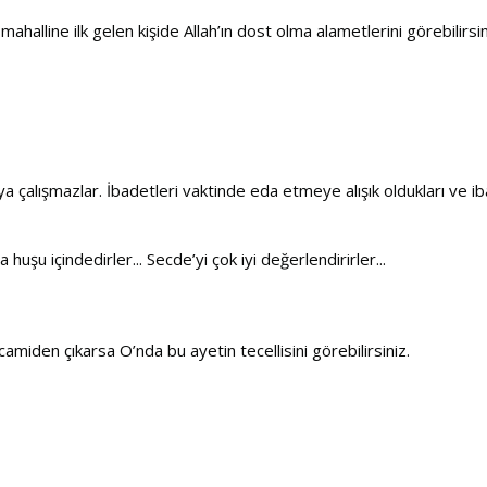
ahalline ilk gelen kişide Allah’ın dost olma alametlerini görebilirsin
ya çalışmazlar. İbadetleri vaktinde eda etmeye alışık oldukları ve iba
 huşu içindedirler... Secde’yi çok iyi değerlendirirler...
miden çıkarsa O’nda bu ayetin tecellisini görebilirsiniz.