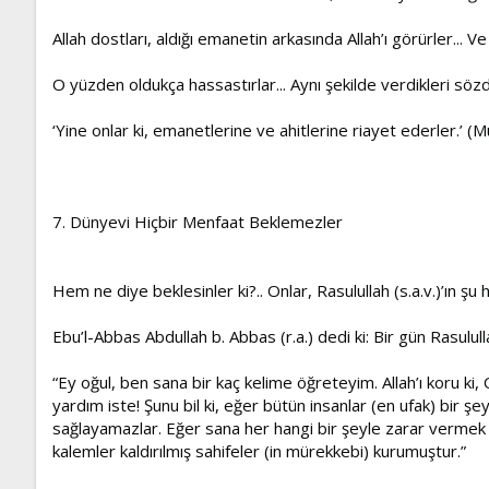
Allah dostları, aldığı emanetin arkasında Allah’ı görürler... Ve
O yüzden oldukça hassastırlar... Aynı şekilde verdikleri sözd
‘Yine onlar ki, emanetlerine ve ahitlerine riayet ederler.’ (
7. Dünyevi Hiçbir Menfaat Beklemezler
Hem ne diye beklesinler ki?.. Onlar, Rasulullah (s.a.v.)’ın şu 
Ebu’l-Abbas Abdullah b. Abbas (r.a.) dedi ki: Bir gün Rasululla
“Ey oğul, ben sana bir kaç kelime öğreteyim. Allah’ı koru ki, 
yardım iste! Şunu bil ki, eğer bütün insanlar (en ufak) bir şe
sağlayamazlar. Eğer sana her hangi bir şeyle zarar vermek i
kalemler kaldırılmış sahifeler (in mürekkebi) kurumuştur.”