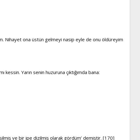
şayım. Nihayet ona üstün gelmeyi nasip eyle de onu öldüreyim
ımı kessin. Yarın senin huzuruna çıktığımda bana:
ilmiş ve bir ipe dizilmiş olarak gördüm’ demiştir. [170]