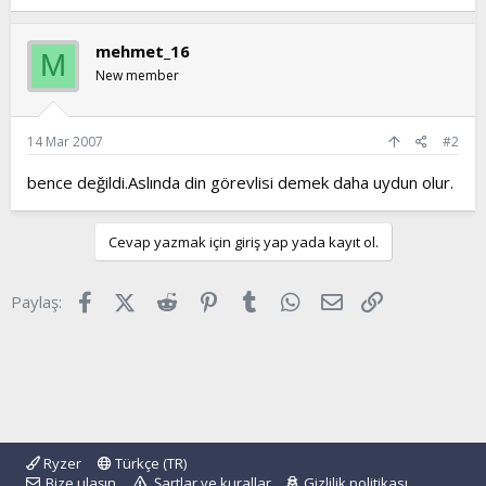
t
i
a
h
mehmet_16
n
i
M
New member
14 Mar 2007
#2
bence değildi.Aslında din görevlisi demek daha uydun olur.
Cevap yazmak için giriş yap yada kayıt ol.
Facebook
X (Twitter)
Reddit
Pinterest
Tumblr
WhatsApp
E-posta
Link
Paylaş:
Ryzer
Türkçe (TR)
Bize ulaşın
Şartlar ve kurallar
Gizlilik politikası