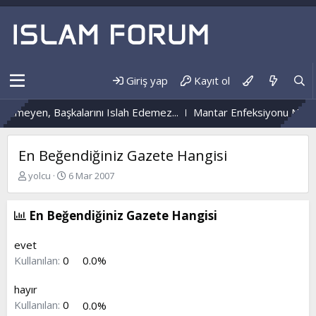
Giriş yap
Kayıt ol
yen, Başkalarını Islah Edemez...
Mantar Enfeksiyonu Nedir?
N
En Beğendiğiniz Gazete Hangisi
K
B
yolcu
6 Mar 2007
o
a
n
ş
b
l
En Beğendiğiniz Gazete Hangisi
u
a
y
n
evet
u
g
Kullanılan:
0
0.0%
b
ı
a
ç
hayır
ş
t
l
a
Kullanılan:
0
0.0%
a
r