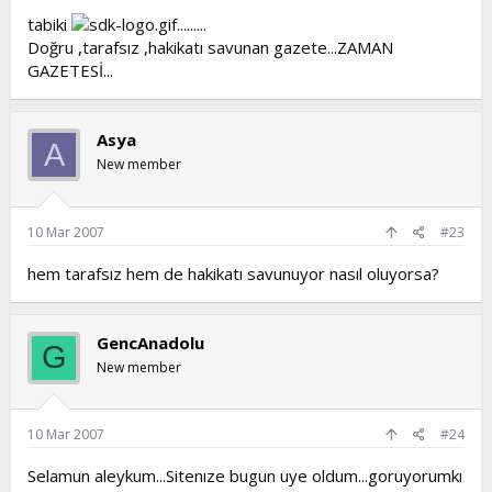
tabiki
.........
Doğru ,tarafsız ,hakikatı savunan gazete...ZAMAN
GAZETESİ...
Asya
A
New member
10 Mar 2007
#23
hem tarafsız hem de hakikatı savunuyor nasıl oluyorsa?
GencAnadolu
G
New member
10 Mar 2007
#24
Selamun aleykum...Sitenıze bugun uye oldum...goruyorumkı