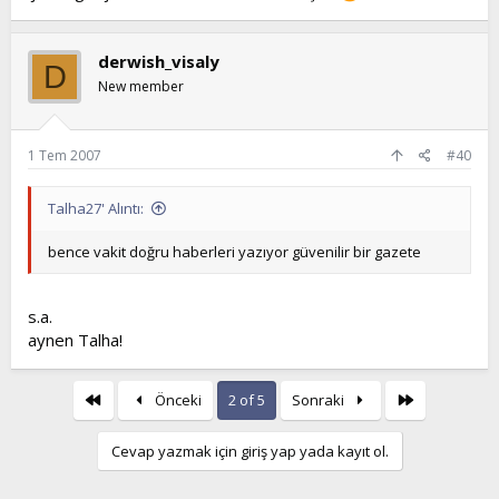
derwish_visaly
D
New member
1 Tem 2007
#40
Talha27' Alıntı:
bence vakit doğru haberleri yazıyor güvenilir bir gazete
s.a.
aynen Talha!
First
Son
Önceki
2 of 5
Sonraki
Cevap yazmak için giriş yap yada kayıt ol.