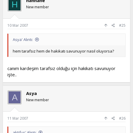
hannane
H
New member
10 Mar 2007
#25
Asya' Alıntı:
hem tarafsız hem de hakikatı savunuyor nasıl oluyorsa?
canım kardeşim tarafsız olduğu için hakikatı savunuyor
işte..
Asya
A
New member
11 Mar 2007
#26
aktifus' Alıntı: