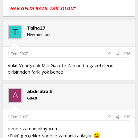
"HAK GELDİ BATIL ZAİL OLDU"
Talha27
T
New member
1 Tem 2007
#38
Vakit Yeni Şafak Milli Gazete Zaman bu gazetelerin
birbirinden farkı yok bence
abdirabbih
A
Guest
1 Tem 2007
#39
bende zaman okuyorum
çünkü gerçekler sadece zamanla anlaşılır