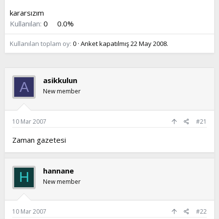
t
i
kararsızım
a
h
Kullanılan:
0
0.0%
n
i
Kullanılan toplam oy
0
Anket kapatılmış
22 May 2008
.
asikkulun
A
New member
10 Mar 2007
#21
Zaman gazetesi
hannane
H
New member
10 Mar 2007
#22