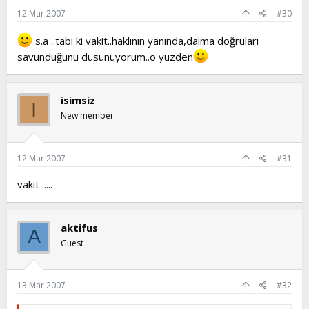
12 Mar 2007
#30
s.a ..tabi ki vakit..haklının yanında,daima doğruları
savunduğunu düsünüyorum..o yuzden
isimsiz
I
New member
12 Mar 2007
#31
vakit .....
aktifus
A
Guest
13 Mar 2007
#32