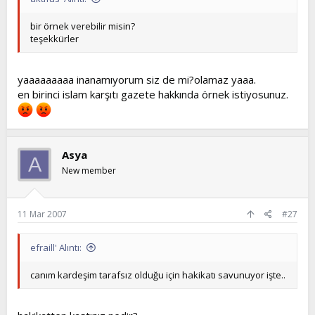
bir örnek verebilir misin?
teşekkürler
yaaaaaaaaa inanamıyorum siz de mi?olamaz yaaa.
en birinci islam karşıtı gazete hakkında örnek istiyosunuz.
Asya
A
New member
11 Mar 2007
#27
efraill' Alıntı:
canım kardeşim tarafsız olduğu için hakikatı savunuyor işte..