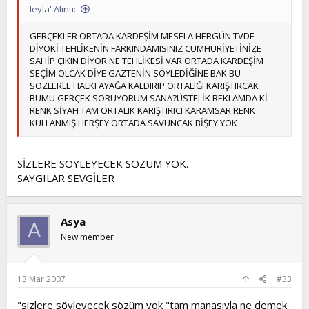
leyla' Alıntı:
GERÇEKLER ORTADA KARDEŞİM MESELA HERGÜN TVDE
DİYOKİ TEHLİKENİN FARKINDAMISINIZ CUMHURİYETİNİZE
SAHİP ÇIKIN DİYOR NE TEHLİKESİ VAR ORTADA KARDEŞİM
SEÇİM OLCAK DİYE GAZTENİN SÖYLEDİĞİNE BAK BU
SÖZLERLE HALKI AYAĞA KALDIRIP ORTALIĞI KARIŞTIRCAK
BUMU GERÇEK SORUYORUM SANA?ÜSTELİK REKLAMDA Kİ
RENK SİYAH TAM ORTALIK KARIŞTIRICI KARAMSAR RENK
KULLANMIŞ HERŞEY ORTADA SAVUNCAK BİŞEY YOK
SİZLERE SÖYLEYECEK SÖZÜM YOK.
SAYGILAR SEVGİLER
Asya
A
New member
13 Mar 2007
#33
"sizlere söyleyecek sözüm yok "tam manasıyla ne demek