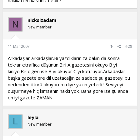
hakikatten kastınız nedir?
nicksizadam
N
New member
11 Mar 2007
#28
Arkadaşlar arkadaşlar.Bi yazdıklarınıza bakın da sonra
tekrar etraflıca düşünün.Biri A gazetesini okuyo B yi
kınıyo.Bir diğeri ise B yi okuyor C yi kötülüyor.Arkadaşlar
başka gazetelere dil uzatacağınıza sadece şu gazeteyi bu
nedenden ötürü okuyorum diye yazın yeterli ! Seviyeyi
düşürmeye hiç kimsenin hakkı yok. Bana göre ise şu anda
en iyi gazete ZAMAN.
leyla
L
New member