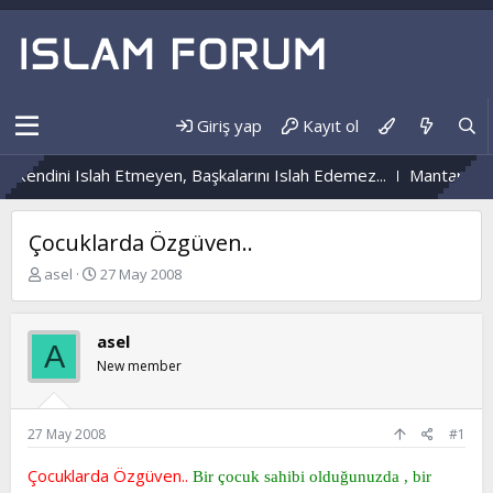
Giriş yap
Kayıt ol
Kendini Islah Etmeyen, Başkalarını Islah Edemez...
Mantar Enfek
Çocuklarda Özgüven..
K
B
asel
27 May 2008
o
a
n
ş
b
l
asel
A
u
a
New member
y
n
u
g
b
ı
a
ç
27 May 2008
#1
ş
t
l
a
Çocuklarda Özgüven..
Bir çocuk sahibi olduğunuzda , bir
a
r