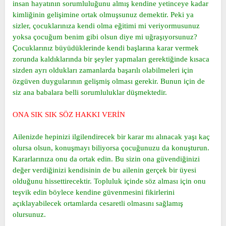
insan hayatının sorumluluğunu almış kendine yetinceye kadar
t
i
kimliğinin gelişimine ortak olmuşsunuz demektir. Peki ya
a
h
sizler, çocuklarınıza kendi olma eğitimi mi veriyormusunuz
n
i
yoksa çocuğum benim gibi olsun diye mi uğraşıyorsunuz?
Çocuklarınız büyüdüklerinde kendi başlarına karar vermek
zorunda kaldıklarında bir şeyler yapmaları gerektiğinde kısaca
sizden ayrı oldukları zamanlarda başarılı olabilmeleri için
özgüven duygularının gelişmiş olması gerekir. Bunun için de
siz ana babalara belli sorumluluklar düşmektedir.
ONA SIK SIK SÖZ HAKKI VERİN
Ailenizde hepinizi ilgilendirecek bir karar mı alınacak yaşı kaç
olursa olsun, konuşmayı biliyorsa çocuğunuzu da konuşturun.
Kararlarınıza onu da ortak edin. Bu sizin ona güvendiğinizi
değer verdiğinizi kendisinin de bu ailenin gerçek bir üyesi
olduğunu hissettirecektir. Topluluk içinde söz alması için onu
teşvik edin böylece kendine güvenmesini fikirlerini
açıklayabilecek ortamlarda cesaretli olmasını sağlamış
olursunuz.