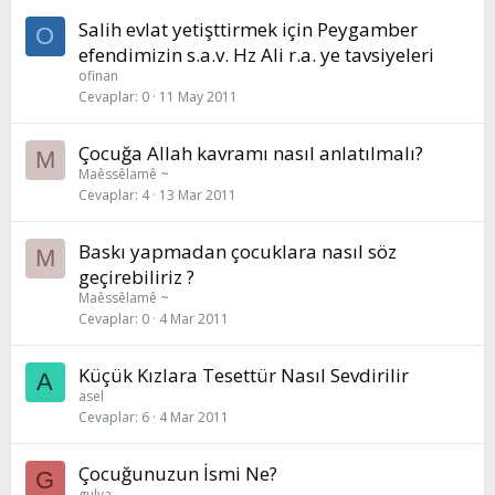
Salih evlat yetişttirmek için Peygamber
O
efendimizin s.a.v. Hz Ali r.a. ye tavsiyeleri
ofinan
Cevaplar
0
11 May 2011
Çocuğa Allah kavramı nasıl anlatılmalı?
M
Maêssêlamê ~
Cevaplar
4
13 Mar 2011
Baskı yapmadan çocuklara nasıl söz
M
geçirebiliriz ?
Maêssêlamê ~
Cevaplar
0
4 Mar 2011
Küçük Kızlara Tesettür Nasıl Sevdirilir
A
asel
Cevaplar
6
4 Mar 2011
Çocuğunuzun İsmi Ne?
G
gulya