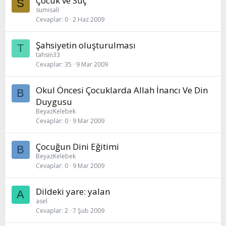
Çocuk ve Suç
S
sumisali
Cevaplar
0
2 Haz 2009
Şahsiyetin oluşturulması
T
tahsin33
Cevaplar
35
9 Mar 2009
Okul Öncesi Çocuklarda Allah İnancı Ve Din
B
Duygusu
BeyazKelebek
Cevaplar
0
9 Mar 2009
Çocuğun Dini Eğitimi
B
BeyazKelebek
Cevaplar
0
9 Mar 2009
Dildeki yare: yalan
A
asel
Cevaplar
2
7 Şub 2009