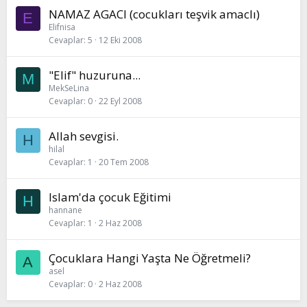
NAMAZ AGACI (cocukları teşvik amaclı)
E
Elifnisa
Cevaplar
5
12 Eki 2008
"Elif" huzuruna...
M
MekSeLina
Cevaplar
0
22 Eyl 2008
Allah sevgisi.
H
hilal
Cevaplar
1
20 Tem 2008
Islam'da çocuk Eğitimi
H
hannane
Cevaplar
1
2 Haz 2008
Çocuklara Hangi Yaşta Ne Öğretmeli?
A
asel
Cevaplar
0
2 Haz 2008