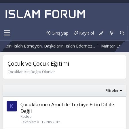
Giriş yap
Kayıt ol
dini Islah Etmeyen, Başkalarını Islah Edemez...
Mantar Enfeksiy
Çocuk ve Çocuk Eğitimi
Çocuklar İçin Doğru Olanlar
Filtreler
Çocuklarınızı Amel ile Terbiye Edin Dil ile
K
Değil
Kodoo
Cevaplar
0
12 Nis 2015