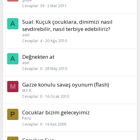
Cevaplar
39
2 Mar 2011
Sual: Küçük çocuklara, dinimizi nasıl
A
sevdirebilir, nasıl terbiye edebiliriz?
asel
Cevaplar
4
20 Ağu 2010
Değnekten at
A
asel
Cevaplar
0
28 May 2010
Gazze konulu savaş oyunum (flash)
M
M.F.K.
Cevaplar
0
16 Ocak 2010
Cocuklar bizim geleceyimiz
P
Peris
Cevaplar
0
16 Kas 2009