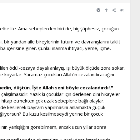
#1
k elbette. Ama sebeplerden biri de, hiç şüphesiz, çocuğun
 bir yandan aile bireylerinin tutum ve davranışlarını taklit
ba içerisine girer. Çünkü inanma ihtiyacı, yeme, içme,
len ödül-cezaya dayalı anlayış, işi büyük ölçüde zora sokar.
e koyarlar. Yaramaz çocukları Allah’ın cezalandıracağını
n, düştün. İşte Allah seni böyle cezalandırdı!."
çalışılmasıdır. Yazık ki çocuklar için derlenen dini hikayeler
ne hitap etmekten çok uzak sebeplere bağlı olaylar.
inde kesilerek bayram yapılmasını anlamakta güçlük
ağlıyorsun? Bu kuzu kesilmeseydi yerine bir çocuk
nın yanlışlığını görebilmem, ancak uzun yıllar sonra
savaş motiflerinden oluşmakta. Gerek ders kitaplarında,