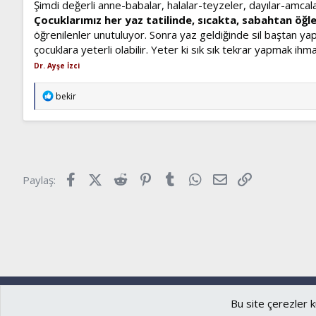
Şimdi değerli anne-babalar, halalar-teyzeler, dayılar-amca
Çocuklarımız her yaz tatilinde, sıcakta, sabahtan öğl
öğrenilenler unutuluyor. Sonra yaz geldiğinde sil baştan ya
çocuklara yeterli olabilir. Yeter ki sık sık tekrar yapmak i
Dr. Ayşe İzci
T
bekir
e
p
k
i
l
e
r
Facebook
X (Twitter)
Reddit
Pinterest
Tumblr
WhatsApp
E-posta
Link
Paylaş:
:
Ryzer
Türkçe (TR)
Bu site çerezler k