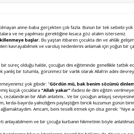
ili olmayan anne-baba gerçekten çok fazla. Bunun bir tek sebebi yo
alara ve ne yapılması gerektiğine kısaca göz atalım isterseniz.
killenmeye başlar.
Bu yaştan itibaren çocukta din ve ahlâk gelişimi,
leri kavrayabilmek ve varoluş nedenlerini anlamak için yoğun bir ça
r süreç olduğu halde, çocuğun dini eğitiminde genellikle tatbik edi
yanlış bir tutumla, görünmez bir varlık olarak Allah’ın adını devrey
meyenimiz yok gibidir: "
Gördün mü, bak benim sözümü dinlemedi
emiş küçük çocuklara
"Allah yakar"
ifadesi ile dini eğitim verilmeye 
 cezalandıran bir Allah anlatımı... Ve bir çocuğun anlayış seviyesi
, kırda-bayırda yalnızlığımı paylaştığım biricik kuzumun günün bir
 ağlamaktaydım. Amcam, beni teselli etmek için olsa gerek: "Niye 
eti anlayabilmem ve bir çocuğa kurbanın hikmetinin böyle anlatılması
 için hazırlanmış hikaye kitaplarının önemli bir bölümü de dövüş ve 