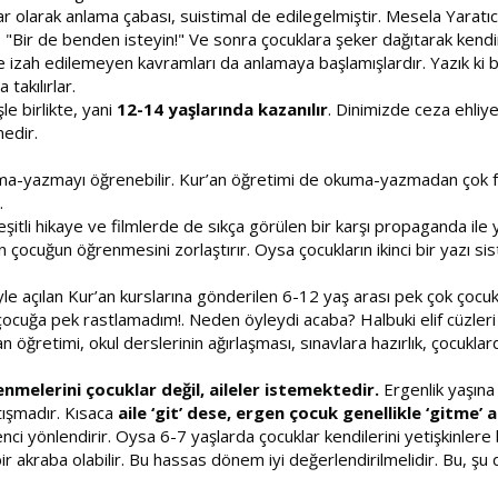
r olarak anlama çabası, suistimal de edilegelmiştir. Mesela Yaratıcı’
 "Bir de benden isteyin!" Ve sonra çocuklara şeker dağıtarak kendi
le izah edilemeyen kavramları da anlamaya başlamışlardır. Yazık ki 
takılırlar.
e birlikte, yani
12-14 yaşlarında kazanılır
. Dinimizde ceza ehliy
medir.
yazmayı öğrenebilir. Kur’an öğretimi de okuma-yazmadan çok farklı 
.
şitli hikaye ve filmlerde de sıkça görülen bir karşı propaganda ile ye
ocuğun öğrenmesini zorlaştırır. Oysa çocukların ikinci bir yazı sis
e açılan Kur’an kurslarına gönderilen 6-12 yaş arası pek çok çocu
cuğa pek rastlamadım!. Neden öyleydi acaba? Halbuki elif cüzleri y
’an öğretimi, okul derslerinin ağırlaşması, sınavlara hazırlık, çocuk
nmelerini çocuklar değil, aileler istemektedir.
Ergenlik yaşına 
tışmadır. Kısaca
aile ‘git’ dese, ergen çocuk genellikle ‘gitme’ 
genci yönlendirir. Oysa 6-7 yaşlarda çocuklar kendilerini yetişkinl
 akraba olabilir. Bu hassas dönem iyi değerlendirilmelidir. Bu, şu d