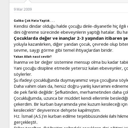
ş
t
l
a
9 Mar 2009
a
r
t
i
a
h
Galiba Çok Hata Yaptık . . .
Kendisi dindar olduğu halde çocuğu dinle-diyanetle hiç ilg
n
i
dini öğrenme sürecinde ebeveynlerin yaptığı hatalar. Bu hat
Çocuklarda değer ve inançlar 2-3 yaşından itibaren şe
yoluyla kazanılırken, diğer yandan çocuk, çevrede olup biten
sevme, saygı görme gibi temel ihtiyaçlardan biridir.
Yakan Allah nasıl sevilir?
İnanma ve bir değer sistemine mensup olma bu kadar tabii bi
Yani çocuğu disipline etmede yetersiz kalan ebeveynler, çok 
söylerler.
Şu ifadeyi çocukluğunda duymayanımız veya çocuğuna söyle
Daha vahim olanı da, henüz doğru-yanlış kavramını edinem
de pek farklı değildir: Şefkatinden, merhametinden daha çok,
Çocukluğumda, uzunca bir müddet kendi ellerimle beslediğim
çekerdim. Bir kurban bayramında yine kuzum kesileceği için
kesilecekti" deyiverince dehşete kapılmıştım.
Hz. İsmail (A.S.)’ın kurban edilme teşebbüsündeki ilahi hikm
gerçekleşti!..
Diğer taraftan, ilköğretim çağındaki çocukların dini eğitimi