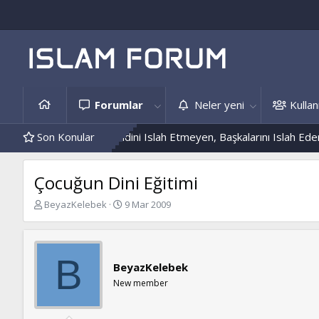
Forumlar
Neler yeni
Kullanı
is Örnekleri
Son Konular
Kendini Islah Etmeyen, Başkalarını Islah Edemez...
Çocuğun Dini Eğitimi
K
B
BeyazKelebek
9 Mar 2009
o
a
n
ş
b
l
u
a
B
BeyazKelebek
y
n
u
g
New member
b
ı
a
ç