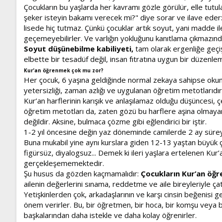
Çocukların bu yaşlarda her kavramı gözle görülür, elle tutula
şeker isteyin bakamı verecek mi?" diye sorar ve ilave eder:
lisede hiç tutmaz. Çünkü çocuklar artık soyut, yani madde i
geçemeyebilirler. Ve varlığın yokluğunu kanıtlama çıkmazında 
Soyut düşünebilme kabiliyeti,
tam olarak ergenliğe geçişl
elbette bir tesadüf değil, insan fıtratına uygun bir düzenle
Kur’an öğrenmek çok mu zor?
Her çocuk, 6 yaşına geldiğinde normal zekaya sahipse okuma-
yetersizliği, zaman azlığı ve uygulanan öğretim metotlarıdır
Kur’an harflerinin karışık ve anlaşılamaz olduğu düşüncesi, çe
öğretim metotları da, zaten gözü bu harflere aşina olmayan ç
değildir. Aksine, bulmaca çözme gibi eğlendirici bir iştir.
1-2 yıl öncesine değin yaz döneminde camilerde 2 ay süreyl
Buna mukabil yine aynı kurslara giden 12-13 yaştan büyük ço
figürsüz, diyalogsuz... Demek ki ileri yaşlara ertelenen Kur
gerçekleşememektedir.
Şu husus da gözden kaçmamalıdır:
Çocukların Kur’an öğre
ailenin değerlerini sınama, reddetme ve aile bireyleriyle ça
Yetişkinlerden çok, arkadaşlarının ve karşı cinsin beğenisi 
önem verirler. Bu, bir öğretmen, bir hoca, bir komşu veya bir
başkalarından daha istekle ve daha kolay öğrenirler.