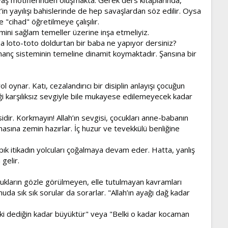
’in yayılışı bahislerinde de hep savaşlardan söz edilir. Oysa
"cihad" öğretilmeye çalışılır.
mini sağlam temeller üzerine inşa etmeliyiz.
na loto-toto doldurtan bir baba ne yapıyor dersiniz?
nanç sisteminin temeline dinamit koymaktadır. Şansına bir
oynar. Katı, cezalandırıcı bir disiplin anlayışı çocuğun
iği karşılıksız sevgiyle bile mukayese edilemeyecek kadar
idir. Korkmayın! Allah’ın sevgisi, çocukları anne-babanın
amasına zemin hazırlar. İç huzur ve tevekkülü benliğine
pık itikadın yolcuları çoğalmaya devam eder. Hatta, yanlış
 gelir.
cukların gözle görülmeyen, elle tutulmayan kavramları
da sık sık sorular da sorarlar. "Allah’ın ayağı dağ kadar
i dediğin kadar büyüktür" veya "Belki o kadar kocaman