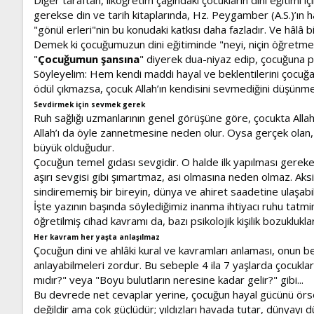
gerekse din ve tarih kitaplarında, Hz. Peygamber (A.S.)’ın ha
"gönül erleri"nin bu konudaki katkısı daha fazladır. Ve hâlâ
Demek ki çocuğumuzun dini eğitiminde "neyi, niçin öğretmeli
"
Çocuğumun şansına
" diyerek dua-niyaz edip, çocuğuna p
Söyleyelim: Hem kendi maddi hayal ve beklentilerini çocuğa
ödül çıkmazsa, çocuk Allah’ın kendisini sevmediğini düşünme
Sevdirmek için sevmek gerek
Ruh sağlığı uzmanlarının genel görüşüne göre, çocukta Allah i
Allah’ı da öyle zannetmesine neden olur. Oysa gerçek olan, 
büyük olduğudur.
Çocuğun temel gıdası sevgidir. O halde ilk yapılması gereken 
aşırı sevgisi gibi şımartmaz, asi olmasına neden olmaz. Aksin
sindirememiş bir bireyin, dünya ve ahiret saadetine ulaşabil
İşte yazının başında söylediğimiz inanma ihtiyacı ruhu tatmi
öğretilmiş cihad kavramı da, bazı psikolojik kişilik bozuklukları
Her kavram her yaşta anlaşılmaz
Çocuğun dini ve ahlâki kural ve kavramları anlaması, onun b
anlayabilmeleri zordur. Bu sebeple 4 ila 7 yaşlarda çocuklar
mıdır?" veya "Boyu bulutların neresine kadar gelir?" gibi...
Bu devrede net cevaplar yerine, çocuğun hayal gücünü örs
değildir ama çok güçlüdür; yıldızları havada tutar, dünyayı düz