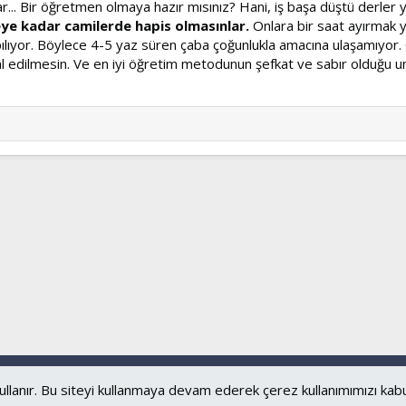
lar... Bir öğretmen olmaya hazır mısınız? Hani, iş başa düştü derl
eye kadar camilerde hapis olmasınlar.
Onlara bir saat ayırmak y
pılıyor. Böylece 4-5 yaz süren çaba çoğunlukla amacına ulaşamıyor.
hmal edilmesin. Ve en iyi öğretim metodunun şefkat ve sabır olduğu u
Bize ulaşın
Şartl
ullanır. Bu siteyi kullanmaya devam ederek çerez kullanımımızı kab