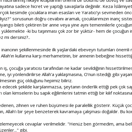
yatına sadece hicret ve yaptığı savaşlarla değinilir. Keza İslâmiyet
 birçok kesimde çocuklara iman esasları ve Yaratıcı’yı sevmeden önce 
yiz?" sorusunun doğru cevabını aramalı, çocuklarımızın inanç siste
iyango bileti çektiren bir anne veya yine aynı temennilerle çocuğu
 yüklemekte -ki bu taşınması çok zor bir yüktür- hem de çocuğun i
z mi dersiniz?..
nancının şekillenmesinde ilk yaşlardaki ebeveyn tutumları önemli rol 
Allah’ın kullarına karşı merhametinin, bir annenin bebeğine hissett
iş, çocuğa yaratıcısı tarafından ne kadar sevildiğinin hissettirilmes
e, iyi yönlendirilirse Allah’a yaklaşmasına, O’nun istediği gibi yaş
mesinin güç olduğunu hepimiz biliriz.
n edecek şekilde karşılanmazsa, şeytanın önderlik ettiği pek çok sa
 olan kimselerin bu sapık eğilimlerini tatmin ettiği bir kılıf noktasına
edenen, zihnen ve ruhen büyümesi ile paralellik gösterir. Küçük ço
ın, Allah’ı bir şeye benzeterek kavramaya çalışması doğaldır. Bu konu
elemeyecek cevaplar verilmelidir. "Henüz ben görmedim, ama belk
enler..." gibi.