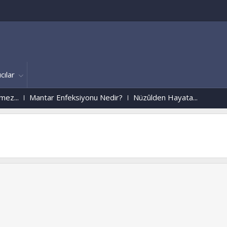
cılar
Mantar Enfeksiyonu Nedir?
Nüzûlden Hayata...