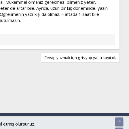
er ya!. Mükemmel olmanız gerekmez, bilmeniz yeter.
eter de artar bile. Ayrıca, uzun bir kış döneminde, yazın
 Öğrenmenin yazı-kışı da olmaz. Haftada 1 saat bile
nutulmasın.
Cevap yazmak için giriş yap yada kayıt ol.
ar ve kurallar
Gizlilik politikası
Yardım
Ana sayfa
R
Üst
S
ul etmiş olursunuz.
S