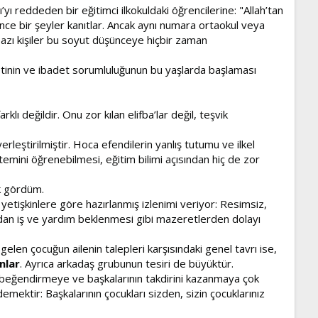
yı reddeden bir eğitimci ilkokuldaki öğrencilerine: "Allah’tan
nce bir şeyler kanıtlar. Ancak aynı numara ortaokul veya
bazı kişiler bu soyut düşünceye hiçbir zaman
etinin ve ibadet sorumluluğunun bu yaşlarda başlaması
değildir. Onu zor kılan elifba’lar değil, teşvik
rleştirilmiştir. Hoca efendilerin yanlış tutumu ve ilkel
temini öğrenebilmesi, eğitim bilimi açısından hiç de zor
k gördüm.
etişkinlere göre hazırlanmış izlenimi veriyor: Resimsiz,
lardan iş ve yardım beklenmesi gibi mazeretlerden dolayı
gelen çocuğun ailenin talepleri karşısındaki genel tavrı ise,
anlar
. Ayrıca arkadaş grubunun tesiri de büyüktür.
ere beğendirmeye ve başkalarının takdirini kazanmaya çok
emektir: Başkalarının çocukları sizden, sizin çocuklarınız