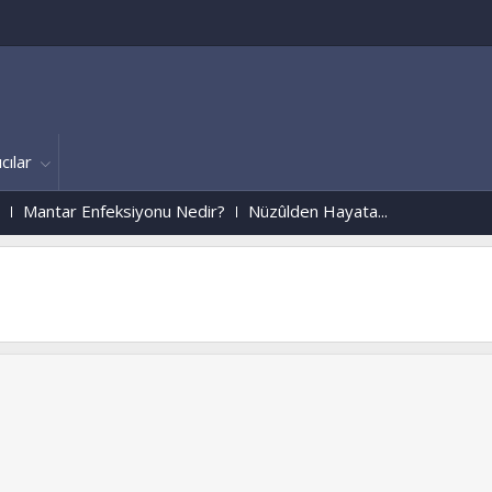
cılar
Enfeksiyonu Nedir?
Nüzûlden Hayata...
Ýstanbul