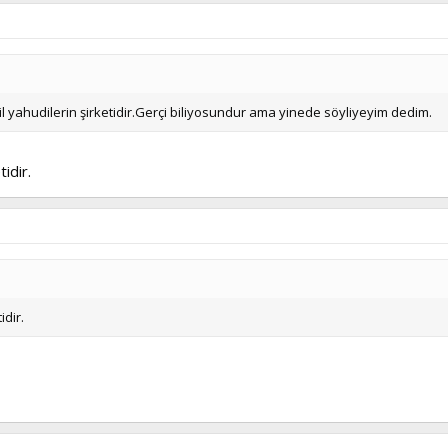
l yahudilerin şirketidir.Gerçi biliyosundur ama yinede söyliyeyim dedim.
idir.
idir.