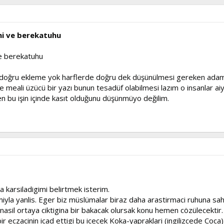
hi ve berekatuhu
e berekatuhu
r doğru ekleme yok harflerde doğru dek düşünülmesi gereken adamlar
ve meali üzücü bir yazı bunun tesadüf olabilmesi lazım o insanlar ai
 bu işin içinde kasıt olduğunu düşünmüyo değilim.
la karsiladigimi belirtmek isterim.
la yanlis. Eger biz müslümalar biraz daha arastirmaci ruhuna sahi
nasil ortaya ciktigina bir bakacak olursak konu hemen cözülecektir.
r eczacinin icad ettigi bu icecek Koka-yapraklari (ingilizcede Coca) 