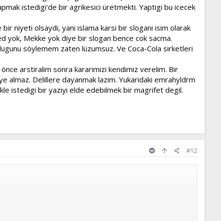
 yapmak istedigi'de bir agrikesici üretmekti. Yaptigi bu icecek
ir niyeti olsaydi, yani islama karsi bir slogani isim olarak
d yok, Mekke yok diye bir slogan bence cok sacma.
ldugunu söylemem zaten lüzumsuz. Ve Coca-Cola sirketleri
önce arstiralim sonra kararimizi kendimiz verelim. Bir
diye almaz. Delillere dayanmak lazim. Yukaridaki emrahyldrm
kle istedigi bir yaziyi elde edebilmek bir magrifet degil.
#12