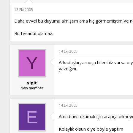
ş
t
l
a
13 Eki 2005
a
r
t
i
Daha evvel bu duyumu almıştım ama hiç görmemiştim.Ve n
a
h
n
i
Bu tesadüf olamaz.
14 Eki 2005
Y
Arkadaşlar, arapça bileniniz varsa o
yazdığını..
yigit
New member
14 Eki 2005
E
Ama bunu okumak için arapça bilmeye 
Kolaylık olsun diye böyle yaptım