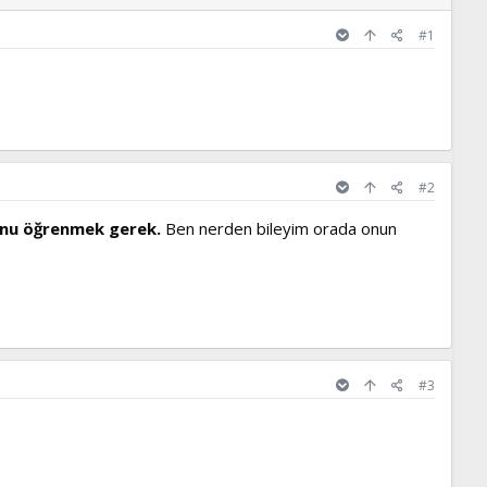
#1
#2
onu öğrenmek gerek.
Ben nerden bileyim orada onun
#3