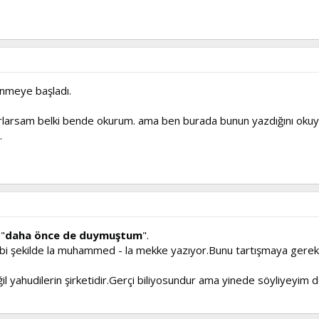
enmeye başladı.
rlarsam belki bende okurum. ama ben burada bunun yazdığını okuya
.
"
daha önce de duymuştum
".
bi şekilde la muhammed - la mekke yazıyor.Bunu tartışmaya gerek
il yahudilerin şirketidir.Gerçi biliyosundur ama yinede söyliyeyim 