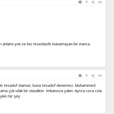
#8
 anlamı yok ve biz tesedaüfe inanamayan bir inanca
#9
e tesadüf olamaz. buna tesadüf denemez. Muhammed
a çok ufak bir olasılıktır. İmkansıza yakın. Ayrıca coca cola
ırı bir şey.