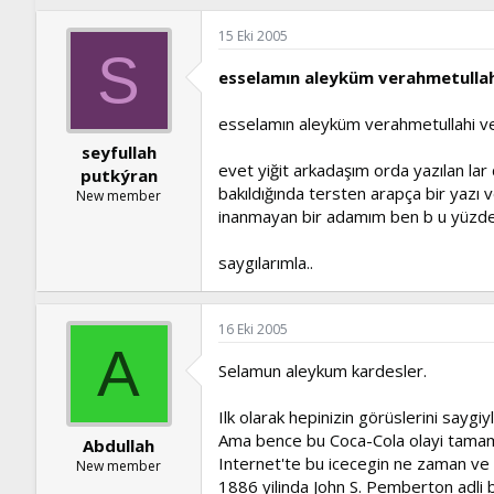
15 Eki 2005
S
esselamın aleyküm verahmetulla
esselamın aleyküm verahmetullahi v
seyfullah
evet yiğit arkadaşım orda yazılan la
putkýran
bakıldığında tersten arapça bir yazı 
New member
inanmayan bir adamım ben b u yüzden
saygılarımla..
16 Eki 2005
A
Selamun aleykum kardesler.
Ilk olarak hepinizin görüslerini saygiy
Ama bence bu Coca-Cola olayi tamamiy
Abdullah
Internet'te bu icecegin ne zaman ve 
New member
1886 yilinda John S. Pemberton adli bi