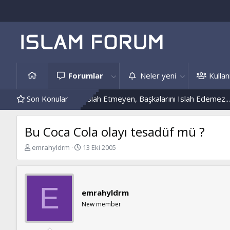
Forumlar
Neler yeni
Kullanı
eri
Kendini Islah Etmeyen, Başkalarını Islah Edemez...
Son Konular
Mantar 
Bu Coca Cola olayı tesadüf mü ?
K
B
emrahyldrm
13 Eki 2005
o
a
n
ş
b
l
u
a
E
emrahyldrm
y
n
u
g
New member
b
ı
a
ç