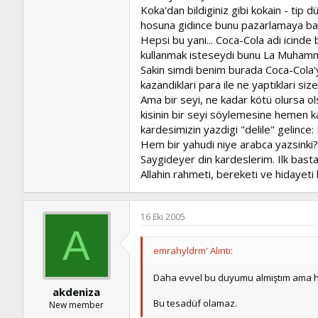
Koka'dan bildiginiz gibi kokain - tip d
hosuna gidince bunu pazarlamaya bas
Hepsi bu yani... Coca-Cola adi icinde 
kullanmak isteseydi bunu La Muhamm
Sakin simdi benim burada Coca-Cola'
kazandiklari para ile ne yaptiklari si
Ama bir seyi, ne kadar kötü olursa ol
kisinin bir seyi söylemesine hemen k
kardesimizin yazdigi "delile" gelince:
Hem bir yahudi niye arabca yazsinki?
Saygideyer din kardeslerim. Ilk basta
Allahin rahmeti, bereketi ve hidayeti
16 Eki 2005
A
emrahyldrm' Alıntı:
Daha evvel bu duyumu almıştım ama h
akdeniza
Bu tesadüf olamaz.
New member