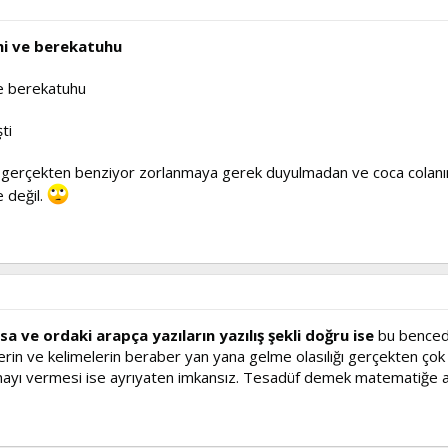
hi ve berekatuhu
e berekatuhu
ti
 gerçekten benziyor zorlanmaya gerek duyulmadan ve coca colanın
 değil.
a ve ordaki arapça yazıların yazılış şekli doğru ise
bu benced
in ve kelimelerin beraber yan yana gelme olasılığı gerçekten çok am
ayı vermesi ise ayrıyaten imkansız. Tesadüf demek matematiğe ayk