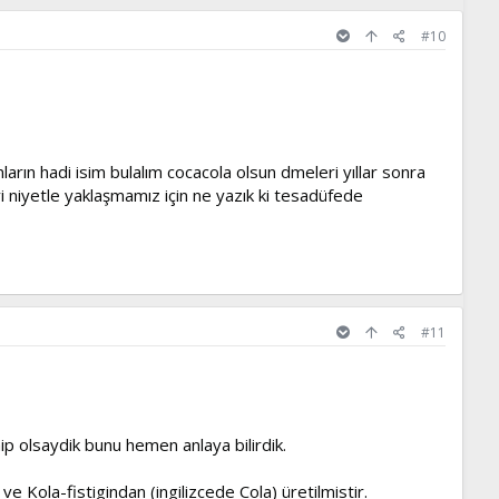
#10
ın hadi isim bulalım cocacola olsun dmeleri yıllar sonra
yi niyetle yaklaşmamız için ne yazık ki tesadüfede
#11
p olsaydik bunu hemen anlaya bilirdik.
ve Kola-fistigindan (ingilizcede Cola) üretilmistir.