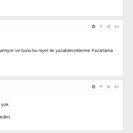
#4
mıyor ve bunu bu niyet ile yazabileceklerine Pazarlama
#5
 yok.
dedim.