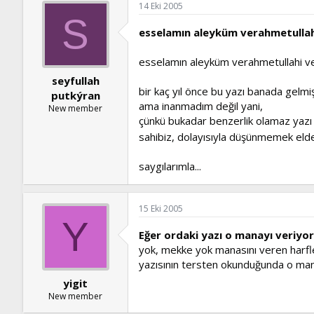
14 Eki 2005
S
esselamın aleyküm verahmetulla
esselamın aleyküm verahmetullahi v
seyfullah
bir kaç yıl önce bu yazı banada gelmiş
putkýran
ama inanmadım değil yani,
New member
çünkü bukadar benzerlik olamaz yazı
sahibiz, dolayısıyla düşünmemek elde
saygılarımla...
15 Eki 2005
Y
Eğer ordaki yazı o manayı veriyors
yok, mekke yok manasını veren harfler
yazısının tersten okunduğunda o man
yigit
New member