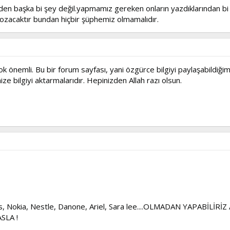
den başka bi şey değil.yapmamız gereken onların yazdıklarından b
bozacaktır bundan hiçbir şüphemiz olmamalıdır.
çok önemli. Bu bir forum sayfası, yani özgürce bilgiyi paylaşabildiğ
e bilgiyi aktarmalarıdır. Hepinizden Allah razı olsun.
s, Nokia, Nestle, Danone, Ariel, Sara lee....OLMADAN YAPABİLİRİ
SLA !