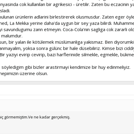
ünyasinda cok kullanilan bir agrikesici - üretilir. Zaten bu eczacinin
ladi.
bulunan ürünlerin adlarini birlestirerek olusmusdur. Zaten eger öyle b
ed, La Mekka yerine daha'da uygun bir sey yaza bilirdi. Muhamme
yi savundugumu zann etmeyin. Coca-Cola'nin sagliga cok zararli o
ze malumdur.
sun, bir yalan ile kötülemek müslümanliga yakismaz. Ben diyorumki 
anmayalim, yoksa sonra gülünc bir hale düsebiliriz. Kimse bizi cid
 Bir yaziyi evirip cevirip, bazi harflerinide silmekle, egmekle, bükme
 söyledigim gibi bizler arastirmayi kendimize bir huy edinmeliyiz.
 hepimizin üzerine olsun.
iç görmemiştim.Ve ne kadar gerçekmiş.