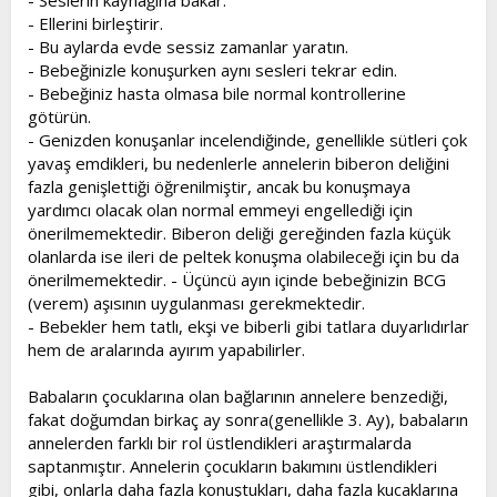
- Seslerin kaynağına bakar.
- Ellerini birleştirir.
- Bu aylarda evde sessiz zamanlar yaratın.
- Bebeğinizle konuşurken aynı sesleri tekrar edin.
- Bebeğiniz hasta olmasa bile normal kontrollerine
götürün.
- Genizden konuşanlar incelendiğinde, genellikle sütleri çok
yavaş emdikleri, bu nedenlerle annelerin biberon deliğini
fazla genişlettiği öğrenilmiştir, ancak bu konuşmaya
yardımcı olacak olan normal emmeyi engellediği için
önerilmemektedir. Biberon deliği gereğinden fazla küçük
olanlarda ise ileri de peltek konuşma olabileceği için bu da
önerilmemektedir. - Üçüncü ayın içinde bebeğinizin BCG
(verem) aşısının uygulanması gerekmektedir.
- Bebekler hem tatlı, ekşi ve biberli gibi tatlara duyarlıdırlar
hem de aralarında ayırım yapabilirler.
Babaların çocuklarına olan bağlarının annelere benzediği,
fakat doğumdan birkaç ay sonra(genellikle 3. Ay), babaların
annelerden farklı bir rol üstlendikleri araştırmalarda
saptanmıştır. Annelerin çocukların bakımını üstlendikleri
gibi, onlarla daha fazla konuştukları, daha fazla kucaklarına