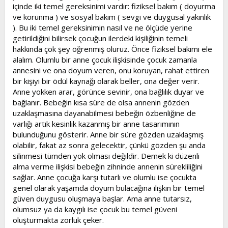
içinde iki temel gereksinimi vardır: fiziksel bakım ( doyurma
ve korunma ) ve sosyal bakım ( sevgi ve duygusal yakınlık
). Bu iki temel gereksinimin nasıl ve ne ölçüde yerine
getirildiğini bilirsek çocuğun ilerdeki kişiliğinin temeli
hakkında çok şey öğrenmiş oluruz. Önce fiziksel bakımı ele
alalım. Olumlu bir anne çocuk ilişkisinde çocuk zamanla
annesini ve ona doyum veren, onu koruyan, rahat ettiren
bir kişiyi bir ödül kaynağı olarak beller, ona değer verir.
Anne yokken arar, görünce sevinir, ona bağlılık duyar ve
bağlanır. Bebeğin kısa süre de olsa annenin gözden
uzaklaşmasına dayanabilmesi bebeğin özbenliğine de
varlığı artık kesinlik kazanmış bir anne tasarımının
bulunduğunu gösterir. Anne bir süre gözden uzaklaşmış
olabilir, fakat az sonra gelecektir, çünkü gözden şu anda
silinmesi tümden yok olması değildir. Demek ki düzenli
alma verme ilişkisi bebeğin zihninde annenin sürekliliğini
sağlar. Anne çocuğa karşı tutarlı ve olumlu ise çocukta
genel olarak yaşamda doyum bulacağına ilişkin bir temel
güven duygusu oluşmaya başlar. Ama anne tutarsız,
olumsuz ya da kaygılı ise çocuk bu temel güveni
oluşturmakta zorluk çeker.