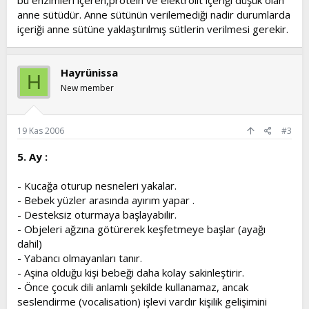
bu enzimleri içeren,protein ve elektrolit içeriği düşük olan
anne sütüdür. Anne sütünün verilemediği nadir durumlarda
içeriği anne sütüne yaklaştırılmış sütlerin verilmesi gerekir.
Hayrünissa
H
New member
19 Kas 2006
#3
5. Ay :
- Kucağa oturup nesneleri yakalar.
- Bebek yüzler arasında ayırım yapar .
- Desteksiz oturmaya başlayabilir.
- Objeleri ağzına götürerek keşfetmeye başlar (ayağı
dahil)
- Yabancı olmayanları tanır.
- Aşina olduğu kişi bebeği daha kolay sakinleştirir.
- Önce çocuk dili anlamlı şekilde kullanamaz, ancak
seslendirme (vocalisation) işlevi vardır kişilik gelişimini