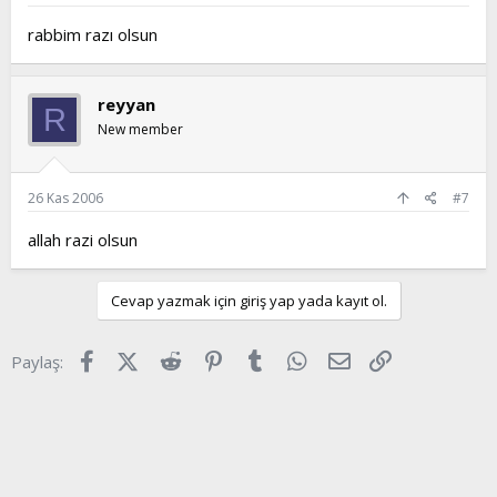
rabbim razı olsun
reyyan
R
New member
26 Kas 2006
#7
allah razi olsun
Cevap yazmak için giriş yap yada kayıt ol.
Facebook
X (Twitter)
Reddit
Pinterest
Tumblr
WhatsApp
E-posta
Link
Paylaş: