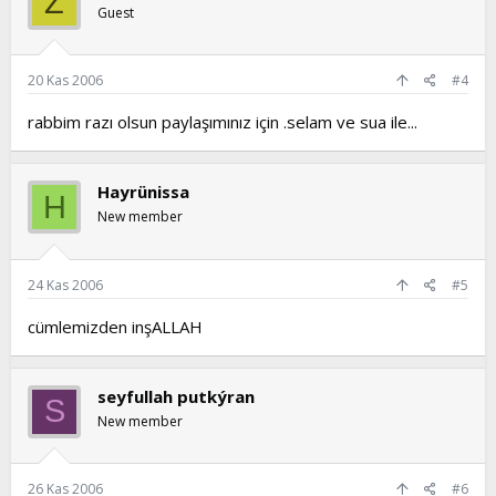
Z
Guest
20 Kas 2006
#4
rabbim razı olsun paylaşımınız için .selam ve sua ile...
Hayrünissa
H
New member
24 Kas 2006
#5
cümlemizden inşALLAH
seyfullah putkýran
S
New member
26 Kas 2006
#6