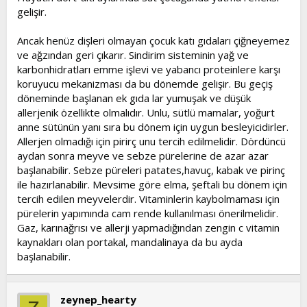
gelişir.
Ancak henüz dişleri olmayan çocuk katı gıdaları çiğneyemez
ve ağzından geri çıkarır. Sindirim sisteminin yağ ve
karbonhidratları emme işlevi ve yabancı proteinlere karşı
koruyucu mekanizması da bu dönemde gelişir. Bu geçiş
döneminde başlanan ek gıda lar yumuşak ve düşük
allerjenik özellikte olmalıdır. Unlu, sütlü mamalar, yoğurt
anne sütünün yanı sıra bu dönem için uygun besleyicidirler.
Allerjen olmadığı için pirirç unu tercih edilmelidir. Dördüncü
aydan sonra meyve ve sebze pürelerine de azar azar
başlanabilir. Sebze püreleri patates,havuç, kabak ve pirinç
ile hazırlanabilir. Mevsime göre elma, şeftali bu dönem için
tercih edilen meyvelerdir. Vitaminlerin kaybolmaması için
pürelerin yapımında cam rende kullanılması önerilmelidir.
Gaz, karınağrısı ve allerji yapmadığından zengin c vitamin
kaynakları olan portakal, mandalinaya da bu ayda
başlanabilir.
zeynep_hearty