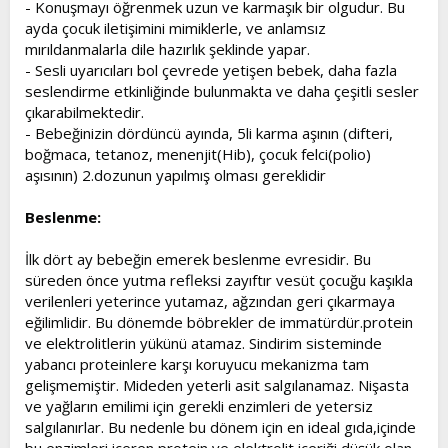
- Konuşmayı öğrenmek uzun ve karmaşık bir olgudur. Bu
ayda çocuk iletişimini mimiklerle, ve anlamsız
mırıldanmalarla dile hazırlık şeklinde yapar.
- Sesli uyarıcıları bol çevrede yetişen bebek, daha fazla
seslendirme etkinliğinde bulunmakta ve daha çeşitli sesler
çıkarabilmektedir.
- Bebeğinizin dördüncü ayında, 5li karma aşının (difteri,
boğmaca, tetanoz, menenjit(Hib), çocuk felci(polio)
aşısının) 2.dozunun yapılmış olması gereklidir
Beslenme:
İlk dört ay bebeğin emerek beslenme evresidir. Bu
süreden önce yutma refleksi zayıftır vesüt çocuğu kaşıkla
verilenleri yeterince yutamaz, ağzından geri çıkarmaya
eğilimlidir. Bu dönemde böbrekler de immatürdür.protein
ve elektrolitlerin yükünü atamaz. Sindirim sisteminde
yabancı proteinlere karşı koruyucu mekanizma tam
gelişmemiştir. Mideden yeterli asit salgılanamaz. Nişasta
ve yağların emilimi için gerekli enzimleri de yetersiz
salgılanırlar. Bu nedenle bu dönem için en ideal gıda,içinde