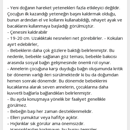
t
i
- Yeni doğanın hareket yetenekleri fazla etkileyici değildir.
a
h
Çocuğun ilk kazandığı yeteneğin başını kaldırmak olduğu,
n
i
bunun ardından el ve kollarını kullanabildiği, nihayet ayak ve
bacaklarını kullanmaya başladığı görülmüştür.
- Çenesini kaldırabilir
- 19-20 cm. Uzaklıktaki nesneleri net görebilirler. - Kokuları
ayırt edebilirler,
- Bebeklerin daha çok gözlere baktığı belirlenmiştir. Bu
nedenle, bebekle sağlanan göz teması, bebekle bakıcısı
arasında sosyal bağın gelişmesinde önemli rol oynar.
- Annelerin çocuğuna karşı duyduğu bağın oluşumunda kritik
bir dönemin varlığı ileri sürülmektedir ki bu da doğumdan
hemen sonraki dönemdir. Bu dönemde bebeklerini
kucaklarına alarak seven annelerin, çocuklarına daha
kuvvetli bağlarla bağlandıkları belirlenmiştir.
- Bu ayda konuşmaya yönelik bir faaliyet genellikle
görülmez.
- Bebeğin başı her zaman desteklenmelidir.
- Elleri yumuktur veya hafifçe açıktır.
- Hıçkırıklar sık görülür ama önemsizdir.
- Hapşırıklardan korkmayın, bu burnu temizler.