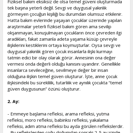
Fiziksel bakım eksiksiz de olsa temel güveni oluşturmada
tek başına yeterli değil. Sevgi ve duygusal yakınlık
görmeyen çocuğun kişiliği bu durumdan olumsuz etkilenir.
Hatta bakım evlerinde yaşayan çocuklar üzerinde yapılan
araştırmalar yeterli fiziksel bakım gören ama sevilip
okşanmayan, konuşulmayan çocukların önce çevreden ilgi
aradıkları, fakat zamanla adeta yaşama küsüp çevreyle
ilişkilerini kestiklerini ortaya koymuşturlar. Oysa sevgi ve
duygusal yakınlık gören çocuk insanlarla ilişki kurmayı
tatmin edici bir olay olarak görür. Annesinin ona değer
vermesi onda değerli olduğu kanısını uyandırır. Genellikle
insanlarca sevileceğine, sevilmeye değer bir insan
olduğuna ilişkin temel güven oluşturur. İşte, anne çocuk
ilişkisindeki bu süreklilik, tutarlılık ve aynılık çocukta “temel
güven duygusunun” özünü oluşturur.
2. Ay:
- Emmeye başlama refleksi, arama refleksi, yutma
refleksi, moro refleksi, babinksi refleksi, yakalama
refleksi, adım atma refleksi bu ayda görülen reflekslerdir.
- Bu reflekslerden çoğu doğumdan sonraki 2-5 ay içinde