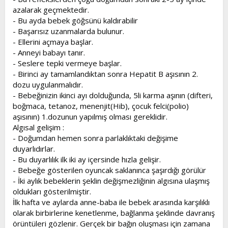
azalarak geçmektedir.
- Bu ayda bebek göğsünü kaldırabilir
- Başarısız uzanmalarda bulunur.
- Ellerini açmaya başlar.
- Anneyi babayı tanır.
- Seslere tepki vermeye başlar.
- Birinci ay tamamlandıktan sonra Hepatit B aşısının 2.
dozu uygulanmalıdır.
- Bebeğinizin ikinci ayı dolduğunda, 5li karma aşının (difteri,
boğmaca, tetanoz, menenjit(Hib), çocuk felci(polio)
aşısının) 1.dozunun yapılmış olması gereklidir.
Algısal gelişim :
- Doğumdan hemen sonra parlaklıktaki değişime
duyarlıdırlar.
- Bu duyarlılık ilk iki ay içersinde hızla gelişir.
- Bebeğe gösterilen oyuncak saklanınca şaşırdığı görülür
- İki aylık bebeklerin şeklin değişmezliğinin algısına ulaşmış
oldukları gösterilmiştir.
İlk hafta ve aylarda anne-baba ile bebek arasında karşılıklı
olarak birbirlerine kenetlenme, bağlanma şeklinde davranış
örüntüleri gözlenir. Gerçek bir bağın oluşması için zamana