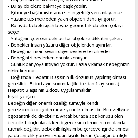
- Bu ay objelere bakmaya başlayabilir.
- İşitmeye başlamıştır ama sesin geldiği yeri anlayamaz.
- Yüzüne 0.5 metreden yakın objeleri daha iyi görür.
- Bu ayda bebek siyah beyaz geometrik objeleri çok iyi
seçer.
- Yatağının çevresindeki bu tür objelere dikkatini çeker.
- Bebekler insan yüzünü diğer objelerden ayırırlar.
- Bebeğiniz insan sesini diğer seslere tercih eder.
- Bebeğinizi beslerken onunla konuşun.
- Günlük banyoya ihtiyacı yoktur. Fazla yıkamak bebeğinizin
cildini kurutur.
- Doğumda Hepatit B aşısının ilk dozunun yapılmış olması
gereklidir. Birinci ayın sonunda (ilk dozdan 1 ay sonra)
Hepatit B aşısının 2.dozu uygulanmalıdır.
Kişilik gelişimi:
Bebeğin diğer önemli özelliği tümüyle kendi
gereksinimlerini gidermeye yönelik olmasıdır. Bu özelliğine
egosantrik de diyebiliriz. Ancak burada söz konusu olan
bencillik bilinçli olarak kendi gereksinimlerini en ön planda
tutmak değildir. Bebek ilk ilişkisini bu çerçeve içinde annesi
ya da annelik görevini yapan kişi ile kurar. Çocuğun bu ilişki