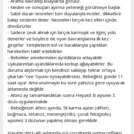
- Arama davranışı buaylarda görülür.
- Neden ve sonuçları ayırma yeteneği görülmeye başlar.
- Sabit duran nesneleri tüm duyularıyla inceler, dikkatlice
bakıp seslerini dinler. Nesneleri birçok kez elleri içinde
döndürürler.
- Sadece zevk almak için birçok karmaşık ve ilginç yolu
denerler ve böylece de oyun davranışlarına ilk kez
girişirler. Yetişkinlerin kol ve bacaklarıyla yaptıkları
hareketleri taklit edebilirler.
- Bebekler annelerinden ayrıldıklarını anlayabilir.
Uykularından uyandıklarında korkup ağlayabilirler. Bu
duruma alıştırmak için kendinizi saklayıp tekrar ortaya
çıkartan “cee “oyunu oynayabilirsiniz. Bebeğiniz günde 11
saat uyur. Ama unutmayın bu süre yalnızca gece uyuyacak
anlamında değildir.
- Altıncı ay tamamlandıktan sonra Hepatit B aşısının 3.
dozu uygulanmalıdır.
- Bebeğinizin altıncı ayında, 5li karma aşının (difteri,
boğmaca, tetanoz, menenjit(Hib), çocuk felci(polio)
aşısının) 3.dozunun yapılmış olması gereklidir.
Hayatın dört-altı aylarında süt çocuğunda yutma refleksi