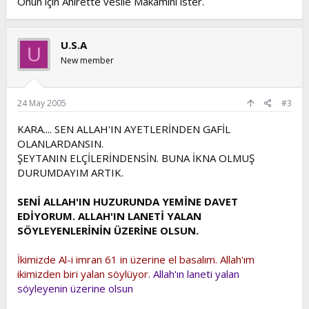
Onun için Ahirette vesile Makamını ister.
U.S.A
U
New member
24 May 2005
#3
KARA.... SEN ALLAH'IN AYETLERİNDEN GAFİL
OLANLARDANSIN.
ŞEYTANIN ELÇİLERİNDENSİN. BUNA İKNA OLMUŞ
DURUMDAYIM ARTIK.
SENİ ALLAH'IN HUZURUNDA YEMİNE DAVET
EDİYORUM. ALLAH'IN LANETİ YALAN
SÖYLEYENLERİNİN ÜZERİNE OLSUN.
İkimizde Al-i imran 61 in üzerine el basalım. Allah'ım
ikimizden biri yalan söylüyor.
Allah'ın laneti yalan
söyleyenin üzerine olsun