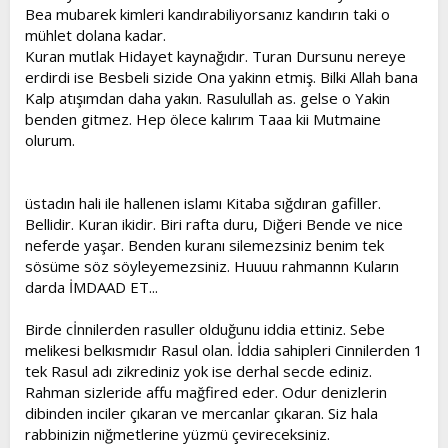
Bea mubarek kimleri kandırabiliyorsanız kandırın taki o
mühlet dolana kadar.
Kuran mutlak Hidayet kaynağıdır. Turan Dursunu nereye
erdirdi ise Besbeli sizide Ona yakinn etmiş. Bilki Allah bana
Kalp atışımdan daha yakın. Rasulullah as. gelse o Yakin
benden gitmez. Hep ölece kalırım Taaa kii Mutmaine
olurum.
üstadın hali ile hallenen islamı Kitaba sığdıran gafiller.
Bellidir. Kuran ikidir. Biri rafta duru, Diğeri Bende ve nice
neferde yaşar. Benden kuranı silemezsiniz benim tek
sösüme söz söyleyemezsiniz. Huuuu rahmannn Kuların
darda İMDAAD ET...
Birde cİnnilerden rasuller olduğunu iddia ettiniz. Sebe
melikesi belkısmıdır Rasul olan. İddia sahipleri Cinnilerden 1
tek Rasul adı zikrediniz yok ise derhal secde ediniz.
Rahman sizleride affu mağfired eder. Odur denizlerin
dibinden inciler çıkaran ve mercanlar çıkaran. Siz hala
rabbinizin niğmetlerine yüzmü çevireceksiniz.