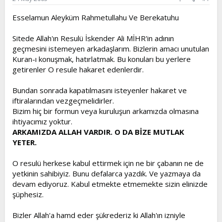
t
i
Esselamun Aleyküm Rahmetullahu Ve Berekatuhu
a
h
n
i
Sitede Allah'ın Resulü İskender Ali MİHR'in adının
geçmesini istemeyen arkadaşlarım. Bizlerin amacı unutulan
Kuran-ı konuşmak, hatırlatmak. Bu konuları bu yerlere
getirenler O resule hakaret edenlerdir.
Bundan sonrada kapatılmasını isteyenler hakaret ve
iftiralarından vezgeçmelidirler.
Bizim hiç bir formun veya kuruluşun arkamızda olmasına
ihtiyacımız yoktur.
ARKAMIZDA ALLAH VARDIR. O DA BİZE MUTLAK
YETER.
O resulü herkese kabul ettirmek için ne bir çabanın ne de
yetkinin sahibiyiz. Bunu defalarca yazdık. Ve yazmaya da
devam ediyoruz. Kabul etmekte etmemekte sizin elinizde
şüphesiz.
Bizler Allah'a hamd eder şükrederiz ki Allah'ın izniyle