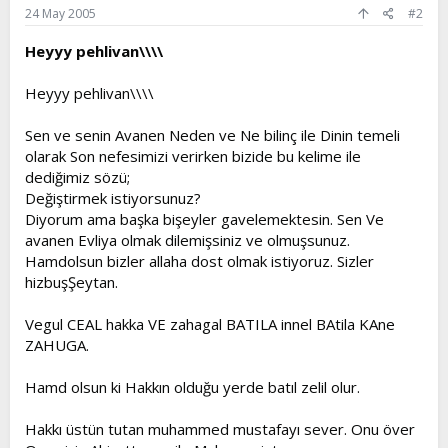
24 May 2005
#2
Heyyy pehlivan\\\\
Heyyy pehlivan\\\\
Sen ve senin Avanen Neden ve Ne bilinç ile Dinin temeli
olarak Son nefesimizi verirken bizide bu kelime ile
dediğimiz sözü;
Değiştirmek istiyorsunuz?
Diyorum ama başka bişeyler gavelemektesin. Sen Ve
avanen Evliya olmak dilemişsiniz ve olmuşsunuz.
Hamdolsun bizler allaha dost olmak istiyoruz. Sizler
hizbuşŞeytan.
Vegul CEAL hakka VE zahagal BATILA innel BAtila KAne
ZAHUGA.
Hamd olsun ki Hakkın olduğu yerde batıl zelil olur.
Hakkı üstün tutan muhammed mustafayı sever. Onu över