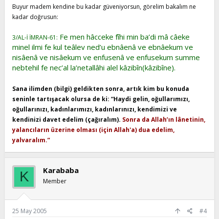
Buyur madem kendine bu kadar güveniyorsun, görelim bakalım ne
kadar doğrusun:
Fe men hâcceke fîhi min ba’di mâ câeke
3/AL-İ İMRAN-61:
minel ilmi fe kul teâlev ned’u ebnâenâ ve ebnâekum ve
nisâenâ ve nisâekum ve enfusenâ ve enfusekum summe
nebtehil fe nec’al la’netallâhi alel kâzibîn(kâzibîne).
Sana ilimden (bilgi) geldikten sonra, artık kim bu konuda
seninle tartışacak olursa de ki: “Haydi gelin, oğullarımızı,
oğullarınızı, kadınlarımızı, kadınlarınızı, kendimizi ve
kendinizi davet edelim (çağıralım).
Sonra da Allah’ın lânetinin,
yalancıların üzerine olması (için Allah'a) dua edelim,
yalvaralım.”
Karababa
K
Member
25 May 2005
#4