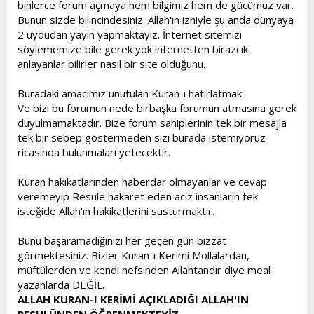
binlerce forum açmaya hem bilgimiz hem de gücümüz var.
Bunun sizde bilincindesiniz. Allah'ın izniyle şu anda dünyaya
2 uydudan yayın yapmaktayız. İnternet sitemizi
söylememize bile gerek yok internetten birazcık
anlayanlar bilirler nasıl bir site olduğunu.
Buradaki amacımız unutulan Kuran-ı hatırlatmak.
Ve bizi bu forumun nede birbaşka forumun atmasına gerek
duyulmamaktadır. Bize forum sahiplerinin tek bir mesajla
tek bir sebep göstermeden sizi burada istemiyoruz
ricasında bulunmaları yetecektir.
Kuran hakikatlarinden haberdar olmayanlar ve cevap
veremeyip Resule hakaret eden aciz insanların tek
isteğide Allah'ın hakikatlerini susturmaktır.
Bunu başaramadığınızı her geçen gün bizzat
görmektesiniz. Bizler Kuran-ı Kerimi Mollalardan,
müftülerden ve kendi nefsinden Allahtandır diye meal
yazanlarda DEĞİL.
ALLAH KURAN-I KERİMİ AÇIKLADIĞI ALLAH'IN
RESULÜNDEN ÖĞRENMEKTEYİZ.