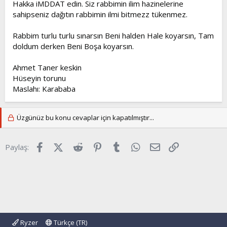
Hakka iMDDAT edin. Siz rabbimin ilim hazinelerine
sahipseniz dağıtın rabbimin ilmi bitmezz tükenmez.
Rabbim turlu turlu sınarsın Beni halden Hale koyarsın, Tam
doldum derken Beni Boşa koyarsın.
Ahmet Taner keskin
Hüseyin torunu
Maslahı: Karababa
Üzgünüz bu konu cevaplar için kapatılmıştır...
Facebook
X (Twitter)
Reddit
Pinterest
Tumblr
WhatsApp
E-posta
Link
Paylaş:
Ryzer
Türkçe (TR)