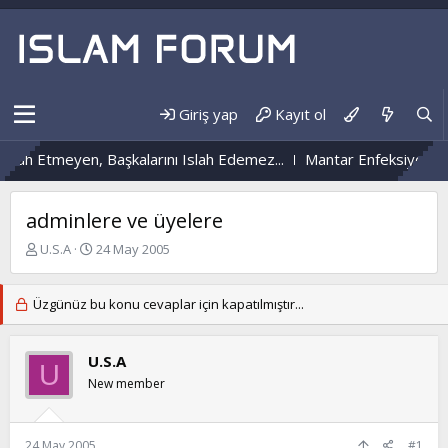
Giriş yap
Kayıt ol
h Etmeyen, Başkalarını Islah Edemez...
Mantar Enfeksiyonu Nedi
adminlere ve üyelere
K
B
U.S.A
24 May 2005
o
a
n
ş
b
l
Üzgünüz bu konu cevaplar için kapatılmıştır...
u
a
y
n
u
g
U.S.A
U
b
ı
New member
a
ç
ş
t
l
a
24 May 2005
#1
a
r