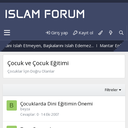
Giriş yap
Kayıt ol
ini Islah Etmeyen, Başkalarını Islah Edemez...
Mantar Enfeksiy
Çocuk ve Çocuk Eğitimi
Çocuklar İçin Doğru Olanlar
Filtreler
Çocuklarda Dini Eğitimin Önemi
B
beyza
Cevaplar
0
14 Eki 2007