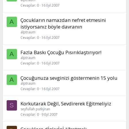
Cevaplar
0
16 Eyl 2007
Çocukların namazdan nefret etmesini
A
istiyorsanız böyle davranın
alptraum
Cevaplar
0
16 Eyl 2007
Fazla Baskı Çocuğu Pısırıklaştırıyor!
A
alptraum
Cevaplar
0
16 Eyl 2007
Çocuğunuza sevginizi göstermenin 15 yolu
A
alptraum
Cevaplar
0
16 Eyl 2007
Korkutarak Değil, Sevdirerek Eğitmeliyiz
S
seyfullah putkýran
Cevaplar
0
9 Eyl 2007