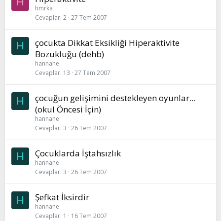
H
hmrka
Cevaplar
2
27 Tem 2007
çocukta Dikkat Eksikliği Hiperaktivite
H
Bozukluğu (dehb)
hannane
Cevaplar
13
27 Tem 2007
çocuğun gelişimini destekleyen oyunlar...
H
(okul Öncesi İçin)
hannane
Cevaplar
3
26 Tem 2007
Çocuklarda İştahsızlık
H
hannane
Cevaplar
3
26 Tem 2007
Şefkat İksirdir
H
hannane
Cevaplar
1
16 Tem 2007