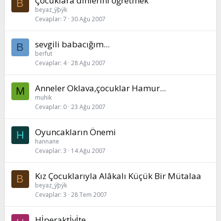
Çocuklara dİnlerİnİ öğretmek
B
beyaz_ýþýk
Cevaplar
7
30 Ağu 2007
sevgili babacığım...
B
berfut
Cevaplar
4
28 Ağu 2007
Anneler Oklava,çocuklar Hamur...
M
muhik
Cevaplar
0
23 Ağu 2007
Oyuncakların Önemi
H
hannane
Cevaplar
3
14 Ağu 2007
Kız Çocuklarıyla Alâkalı Küçük Bir Mütalaa
B
beyaz_ýþýk
Cevaplar
3
28 Tem 2007
Hİperaktİvİte