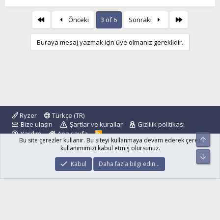
First
Son
Önceki
3 of 6
Sonraki
Buraya mesaj yazmak için üye olmanız gereklidir.
Ryzer
Türkçe (TR)
Bize ulaşın
Şartlar ve kurallar
Gizlilik politikası
Yardım
Ana sayfa
R
Üst
Bu site çerezler kullanır. Bu siteyi kullanmaya devam ederek çerez
S
S
kullanımımızı kabul etmiş olursunuz.
Alt
®
Community platform by XenForo
© 2010-2024 XenForo Ltd.
Kabul
Daha fazla bilgi edin…
islamforum.com.tr
© 2001 - 2024