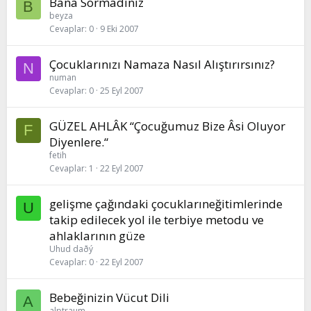
Bana Sormadınız
B
beyza
Cevaplar
0
9 Eki 2007
Çocuklarınızı Namaza Nasıl Alıştırırsınız?
N
numan
Cevaplar
0
25 Eyl 2007
GÜZEL AHLÂK “Çocuğumuz Bize Âsi Oluyor
F
Diyenlere.“
fetih
Cevaplar
1
22 Eyl 2007
gelişme çağındaki çocuklarıneğitimlerinde
U
takip edilecek yol ile terbiye metodu ve
ahlaklarının güze
Uhud daðý
Cevaplar
0
22 Eyl 2007
Bebeğinizin Vücut Dili
A
alptraum