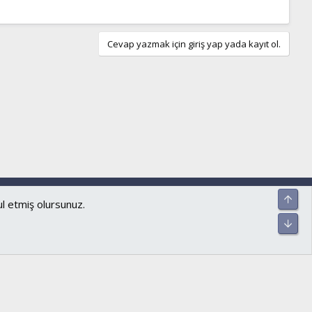
Cevap yazmak için giriş yap yada kayıt ol.
ar ve kurallar
Gizlilik politikası
Yardım
Ana sayfa
R
Üst
S
S
Alt
ul etmiş olursunuz.