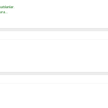
atılanlar.
sıra…