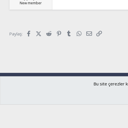
New member
Facebook
X (Twitter)
Reddit
Pinterest
Tumblr
WhatsApp
E-posta
Link
Paylaş:
Ryzer
Türkçe (TR)
Bu site çerezler k