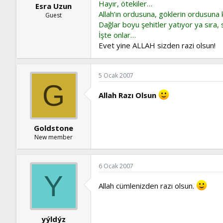
Hayır, ötekiler…
Esra Uzun
Allah’ın ordusuna, göklerin ordusuna k
Guest
Dağlar boyu şehitler yatıyor ya sıra, 
İşte onlar…
Evet yine ALLAH sizden razi olsun!
5 Ocak 2007
G
Allah Razı Olsun
Goldstone
New member
6 Ocak 2007
Y
Allah cümlenizden razı olsun.
yýldýz