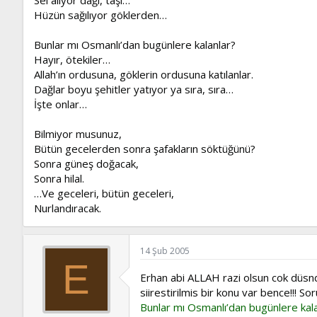
Hüzün sağılıyor göklerden…
Bunlar mı Osmanlı’dan bugünlere kalanlar?
Hayır, ötekiler…
Allah’ın ordusuna, göklerin ordusuna katılanlar.
Dağlar boyu şehitler yatıyor ya sıra, sıra…
İşte onlar…
Bilmiyor musunuz,
Bütün gecelerden sonra şafakların söktüğünü?
Sonra güneş doğacak,
Sonra hilal.
…Ve geceleri, bütün geceleri,
Nurlandıracak.
14 Şub 2005
E
Erhan abi ALLAH razi olsun cok düsndür
siirestirilmis bir konu var bence!!! So
Bunlar mı Osmanlı’dan bugünlere kal