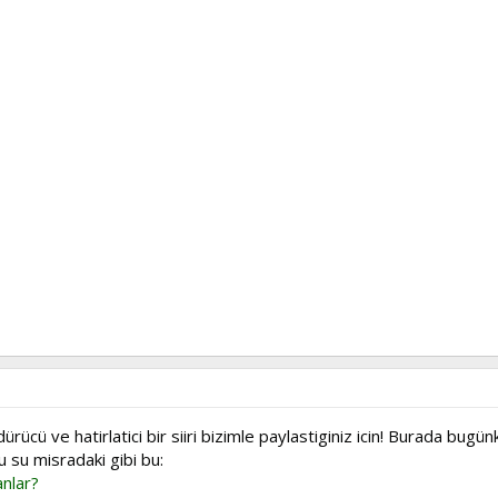
ücü ve hatirlatici bir siiri bizimle paylastiginiz icin! Burada bugün
ru su misradaki gibi bu:
anlar?