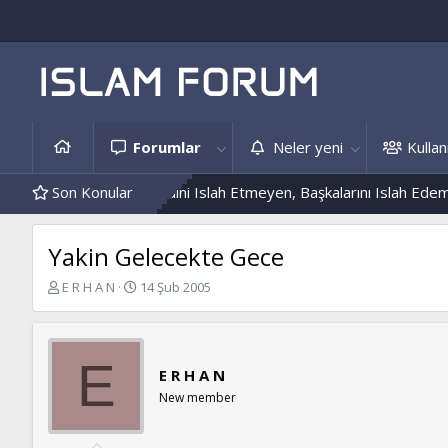
Forumlar
Neler yeni
Kullanı
is Örnekleri
Son Konular
Kendini Islah Etmeyen, Başkalarını Islah Edemez...
Yakin Gelecekte Gece
K
B
E R H A N
14 Şub 2005
o
a
n
ş
b
l
u
a
E
E R H A N
y
n
u
g
New member
b
ı
a
ç