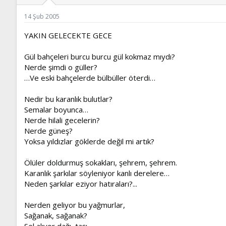
ş
t
l
a
14 Şub 2005
a
r
t
i
YAKIN GELECEKTE GECE
a
h
n
i
Gül bahçeleri burcu burcu gül kokmaz mıydı?
Nerde şimdi o güller?
…Ve eski bahçelerde bülbüller öterdi…
Nedir bu karanlık bulutlar?
Semalar boyunca…
Nerde hilali gecelerin?
Nerde güneş?
Yoksa yıldızlar göklerde değil mi artık?
Ölüler doldurmuş sokakları, şehrem, şehrem.
Karanlık şarkılar söyleniyor kanlı derelere…
Neden şarkılar eziyor hatıraları?...
Nerden geliyor bu yağmurlar,
Sağanak, sağanak?
Sel alıyor dağı, taşı…