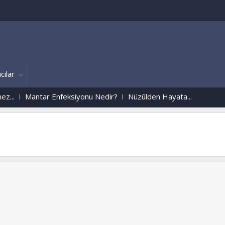
cılar
Mantar Enfeksiyonu Nedir?
Nüzûlden Hayata...
istanbul
www.hiday