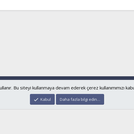
Bize ulaşın
Şartl
®
Community platform by XenForo
© 2010-2024 XenForo Ltd.
islamforum.com.tr
© 2001 - 2024
ullanır. Bu siteyi kullanmaya devam ederek çerez kullanımımızı kab
Kabul
Daha fazla bilgi edin…