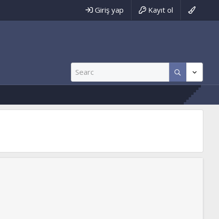
Giriş yap
Kayıt ol
etcagý.com