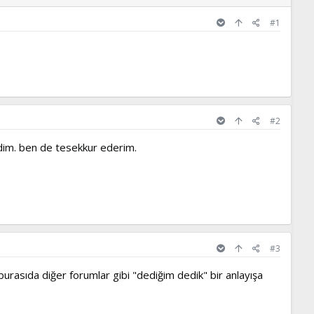
#1
#2
im. ben de tesekkur ederim.
#3
rasıda diğer forumlar gibi "dediğim dedik" bir anlayışa