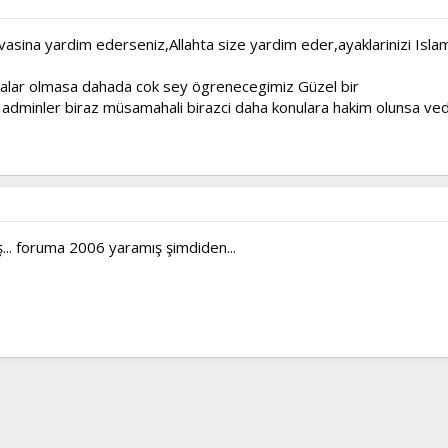
davasina yardim ederseniz,Allahta size yardim eder,ayaklarinizi I
malar olmasa dahada cok sey ögrenecegimiz Güzel bir
 adminler biraz müsamahali birazci daha konulara hakim olunsa ve
uş... foruma 2006 yaramış şimdiden...