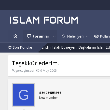
Forumlar
Neler yeni
Kullanı
Hâdis Örnekleri
Son Konular
Kendini Islah Etmeyen, Başkalarını Islah Edemez.
Teşekkür ederim.
K
B
gerceginsesi
9 May 2005
o
a
n
ş
b
l
u
a
G
gerceginsesi
y
n
u
g
New member
b
ı
a
ç