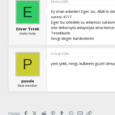
28 Ara 2005
E
Ey iman edenler! Eger siz, Allah`in 
suresi-47/7
Eger bu sitedeki su anlamsiz satas
site dekoruyla anlayisiyla ama bence
Enver Ýstek
Tesekkürle
metin mete
Sevgi deger kardeslerim
6 Ocak 2006
P
yeni şekli, rengi, kullanımı güzel olm
pusula
New member
Facebook
X (Twitter)
Reddit
Pinterest
Tumblr
WhatsApp
E-posta
Link
Paylaş: