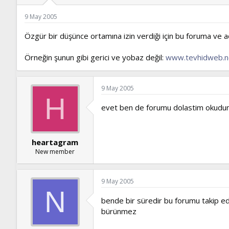
ş
t
l
a
9 May 2005
a
r
t
i
Özgür bir düşünce ortamına izin verdiği için bu foruma ve 
a
h
n
i
Örneğin şunun gibi gerici ve yobaz değil:
www.tevhidweb.n
9 May 2005
H
evet ben de forumu dolastim okudum
heartagram
New member
9 May 2005
N
bende bir süredir bu forumu takip ed
bürünmez