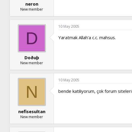
neron
New member
10 May 2005
D
Yaratmak Allah'a c.c. mahsus.
Doðuþ
New member
10 May 2005
N
bende katiliyorum, çok forum sitele
nefisesultan
New member