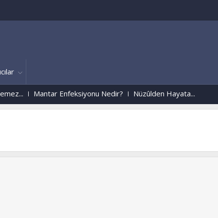
cılar
..
Mantar Enfeksiyonu Nedir?
Nüzûlden Hayata...