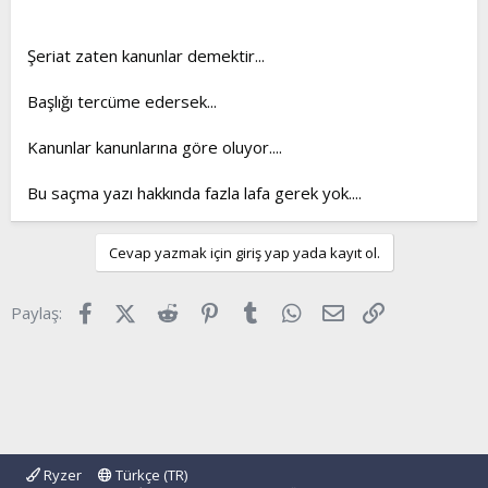
ilahi daha caiz.
Zekeriya Beyaz
Şeriat zaten kanunlar demektir...
13.05.1913
Başlığı tercüme edersek...
Kanunlar kanunlarına göre oluyor....
Bu saçma yazı hakkında fazla lafa gerek yok....
Cevap yazmak için giriş yap yada kayıt ol.
Facebook
X (Twitter)
Reddit
Pinterest
Tumblr
WhatsApp
E-posta
Link
Paylaş:
Ryzer
Türkçe (TR)