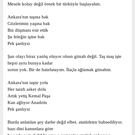
l
a
Mesele kolay değil örnek bir türküyle başlayalım.
a
r
t
i
Ankara'nın taşına bak
a
h
Gözlerimin yaşına bak
n
i
Biz düşmanı esir ettik
Şu feleğin işine bak
Pek şanlıyız
Şan olayı biraz yanlış oluyor olsun günah değil. Taş maş işte
hepsi aynı buraya kadar
sorun yok. Bir de hatırlatayım. İlaçla ağlamak günahtır.
Ankara'nın taştır yolu
Her tarafı asker dolu
Artık yetiş Kemal Paşa
Kan ağlıyor Anadolu
Pek şanlıyız
Burda anlatılan şey darbe değil elbet. atatürkten bahsediliyor.
bazı dini kanunlara göre