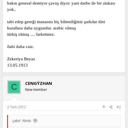
bakın general demiyor çavuş diyor. yani darbe ile bir alakası
yok..
tabi edep gereği manasını hiç bilmediğiniz şarkılar dini
kurallara daha uygundur. arabic olmuş
türkiş olmuş .... farketmez.
ilahi daha caiz.
Zekeriya Beyaz
13.05.1913
CENGÝZHAN
C
New member
2 Tem 2012
#2
çakır' Alıntı: