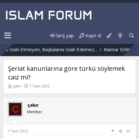
Giriş yap
Kayıt ol
i Islah Etmeyen, Başkalarını Islah Edemez...
Mantar Enfeksiyonu
Şeriat kanunlarına göre türkü söylemek
caiz mi?
K
B
çakır
1 Tem 2012
o
a
n
ş
b
l
çakır
Ç
u
a
Member
y
n
u
g
b
ı
a
ç
1 Tem 2012
#1
ş
t