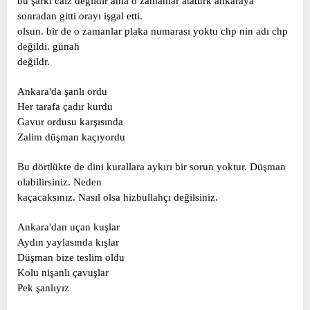
bu şarkı caiz değildir ama o zamanlar atatürk ankaraya
sonradan gitti orayı işgal etti.
olsun. bir de o zamanlar plaka numarası yoktu chp nin adı chp
değildi. günah
değildr.
Ankara'da şanlı ordu
Her tarafa çadır kurdu
Gavur ordusu karşısında
Zalim düşman kaçıyordu
Bu dörtlükte de dini kurallara aykırı bir sorun yoktur. Düşman
olabilirsiniz. Neden
kaçacaksınız. Nasıl olsa hizbullahçı değilsiniz.
Ankara'dan uçan kuşlar
Aydın yaylasında kışlar
Düşman bize teslim oldu
Kolu nişanlı çavuşlar
Pek şanlıyız