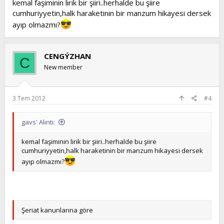
kemal faşiminin lirik bir şiiri..herhalde bu şiire
değildr.
cumhuriyyetin,halk haraketinin bir manzum hikayesi dersek
ayıp olmazmı?
Ankara'da şanlı ordu
Her tarafa çadır kurdu
Gavur ordusu karşısında
CENGÝZHAN
Zalim düşman kaçıyordu
C
New member
Bu dörtlükte de dini kurallara aykırı bir sorun yoktur. Düşman
olabilirsiniz. Neden
kaçacaksınız. Nasıl olsa hizbullahçı değilsiniz.
3 Tem 2012
#4
Ankara'dan uçan kuşlar
gavs' Alıntı:
Aydın yaylasında kışlar
Düşman bize teslim oldu
Kolu nişanlı çavuşlar
kemal faşiminin lirik bir şiiri..herhalde bu şiire
cumhuriyyetin,halk haraketinin bir manzum hikayesi dersek
Pek şanlıyız
ayıp olmazmı?
bakın general demiyor çavuş diyor. yani darbe ile bir alakası yok..
tabi edep gereği manasını hiç bilmediğiniz şarkılar dini kurallara
daha uygundur. arabic olmuş
türkiş olmuş .... farketmez.
Şeriat kanunlarına göre