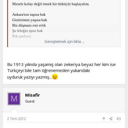
Mesele kolay değil örnek bir türküyle başlayalım.
Ankara'nın taşına bak
Gözlerimin yaşına bak
Biz düşmanı esir ettik
Şu feleğin işine bak
Pek şanlıyız
Genişletmek için tıkla ...
Şan olayı biraz yanlış oluyor olsun günah değil. Taş maş işte hepsi
aynı buraya kadar
sorun yok. Bir de hatırlatayım. İlaçla ağlamak günahtır.
Bu 1913 yılında yaşamış olan zekeriya beyaz her kim ise
Ankara'nın taştır yolu
Türkçeyi bile tam öğrenemeden yukarıdaki
Her tarafı asker dolu
uyduruk yazıyı yazmış...
Artık yetiş Kemal Paşa
Kan ağlıyor Anadolu
Pek şanlıyız
Misafir
M
Burda anlatılan şey darbe değil elbet. atatürkten bahsediliyor. bazı
Guest
dini kanunlara göre
bu şarkı caiz değildir ama o zamanlar atatürk ankaraya sonradan
gitti orayı işgal etti.
2 Tem 2012
#3
olsun. bir de o zamanlar plaka numarası yoktu chp nin adı chp
değildi. günah