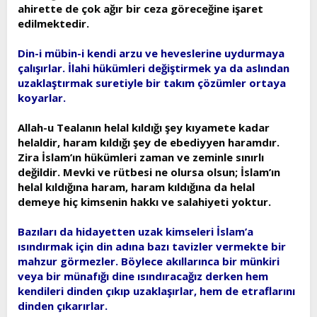
ahirette de çok ağır bir ceza göreceğine işaret
edilmektedir.
Din-i mübin-i kendi arzu ve heveslerine uydurmaya
çalışırlar. İlahi hükümleri değiştirmek ya da aslından
uzaklaştırmak suretiyle bir takım çözümler ortaya
koyarlar.
Allah-u Tealanın helal kıldığı şey kıyamete kadar
helaldir, haram kıldığı şey de ebediyyen haramdır.
Zira İslam’ın hükümleri zaman ve zeminle sınırlı
değildir. Mevki ve rütbesi ne olursa olsun; İslam’ın
helal kıldığına haram, haram kıldığına da helal
demeye hiç kimsenin hakkı ve salahiyeti yoktur.
Bazıları da hidayetten uzak kimseleri İslam’a
ısındırmak için din adına bazı tavizler vermekte bir
mahzur görmezler. Böylece akıllarınca bir münkiri
veya bir münafığı dine ısındıracağız derken hem
kendileri dinden çıkıp uzaklaşırlar, hem de etraflarını
dinden çıkarırlar.