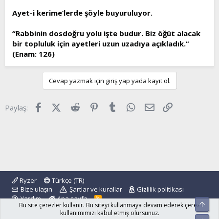
Ayet-i kerime’lerde şöyle buyuruluyor.
“Rabbinin dosdoğru yolu işte budur. Biz öğüt alacak
bir topluluk için ayetleri uzun uzadıya açıkladık.”
(Enam: 126)
Cevap yazmak için giriş yap yada kayıt ol.
Facebook
X (Twitter)
Reddit
Pinterest
Tumblr
WhatsApp
E-posta
Link
Paylaş:
Ryzer
Türkçe (TR)
Bize ulaşın
Şartlar ve kurallar
Gizlilik politikası
Yardım
Ana sayfa
R
Üst
Bu site çerezler kullanır. Bu siteyi kullanmaya devam ederek çerez
S
S
kullanımımızı kabul etmiş olursunuz.