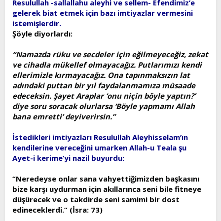
Resulullah -sallallahu aleyhi ve sellem- Efendimiz’e
t
i
gelerek biat etmek için bazı imtiyazlar vermesini
a
h
istemişlerdir.
n
i
Şöyle diyorlardı:
“Namazda rüku ve secdeler için eğilmeyeceğiz, zekat
ve cihadla mükellef olmayacağız. Putlarımızı kendi
ellerimizle kırmayacağız. Ona tapınmaksızın lat
adındaki puttan bir yıl faydalanmamıza müsaade
edeceksin. Şayet Araplar ‘onu niçin böyle yaptın?’
diye soru soracak olurlarsa ‘Böyle yapmamı Allah
bana emretti’ deyiverirsin.”
İstedikleri imtiyazları Resulullah Aleyhisselam’ın
kendilerine vereceğini umarken Allah-u Teala şu
Ayet-i kerime’yi nazil buyurdu:
“Neredeyse onlar sana vahyettiğimizden başkasını
bize karşı uydurman için akıllarınca seni bile fitneye
düşürecek ve o takdirde seni samimi bir dost
edineceklerdi.” (İsra: 73)