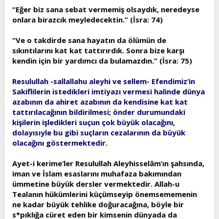
“Eğer biz sana sebat vermemiş olsaydık, neredeyse
onlara birazcık meyledecektin.” (İsra: 74)
“Ve o takdirde sana hayatın da ölümün de
sıkıntılarını kat kat tattırırdık. Sonra bize karşı
kendin için bir yardımcı da bulamazdın.” (İsra: 75)
Resulullah -sallallahu aleyhi ve sellem- Efendimiz’in
Sakiflilerin istedikleri imtiyazı vermesi halinde dünya
azabının da ahiret azabının da kendisine kat kat
tattırılacağının bildirilmesi; önder durumundaki
kişilerin işledikleri suçun çok büyük olacağını,
dolayısıyle bu gibi suçların cezalarının da büyük
olacağını göstermektedir.
Ayet-i kerime’ler Resulullah Aleyhisselâm’ın şahsında,
iman ve İslam esaslarını muhafaza bakımından
ümmetine büyük dersler vermektedir. Allah-u
Tealanın hükümlerini küçümseyip önemsememenin
ne kadar büyük tehlike doğuracağına, böyle bir
s*pıklığa cüret eden bir kimsenin dünyada da