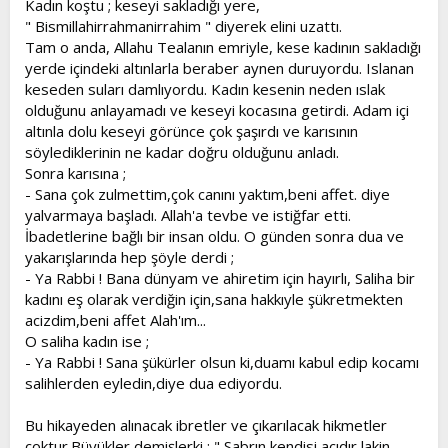
Kadın koştu ; keseyi sakladığı yere,
" Bismillahirrahmanirrahim " diyerek elini uzattı.
Tam o anda, Allahu Tealanın emriyle, kese kadının sakladığı
yerde içindeki altınlarla beraber aynen duruyordu. Islanan
keseden suları damlıyordu. Kadın kesenin neden ıslak
olduğunu anlayamadı ve keseyi kocasına getirdi. Adam içi
altınla dolu keseyi görünce çok şaşırdı ve karısının
söylediklerinin ne kadar doğru olduğunu anladı.
Sonra karısına ;
- Sana çok zulmettim,çok canını yaktım,beni affet. diye
yalvarmaya başladı. Allah'a tevbe ve istiğfar etti.
İbadetlerine bağlı bir insan oldu. O günden sonra dua ve
yakarışlarında hep şöyle derdi ;
- Ya Rabbi ! Bana dünyam ve ahiretim için hayırlı, Saliha bir
kadını eş olarak verdiğin için,sana hakkıyle şükretmekten
acizdim,beni affet Alah'ım...
O saliha kadın ise ;
- Ya Rabbi ! Sana şükürler olsun ki,duamı kabul edip kocamı
salihlerden eyledin,diye dua ediyordu.
Bu hikayeden alınacak ibretler ve çıkarılacak hikmetler
çoktur.Büyükler demişlerki ; " Sabrın kendisi acıdır,lakin