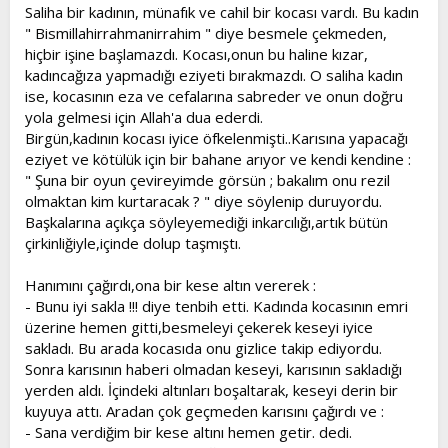
l
a
Saliha bir kadının, münafık ve cahil bir kocası vardı. Bu kadın
a
r
" Bismillahirrahmanirrahim " diye besmele çekmeden,
t
i
hiçbir işine başlamazdı. Kocası,onun bu haline kızar,
a
h
kadıncağıza yapmadığı eziyeti bırakmazdı. O saliha kadın
n
i
ise, kocasının eza ve cefalarına sabreder ve onun doğru
yola gelmesi için Allah'a dua ederdi.
Birgün,kadının kocası iyice öfkelenmişti..Karısına yapacağı
eziyet ve kötülük için bir bahane arıyor ve kendi kendine :
" Şuna bir oyun çevireyimde görsün ; bakalım onu rezil
olmaktan kim kurtaracak ? " diye söylenip duruyordu.
Başkalarına açıkça söyleyemediği inkarcılığı,artık bütün
çirkinliğiyle,içinde dolup taşmıştı.
Hanımını çağırdı,ona bir kese altın vererek :
- Bunu iyi sakla !!! diye tenbih etti. Kadında kocasının emri
üzerine hemen gitti,besmeleyi çekerek keseyi iyice
sakladı. Bu arada kocasıda onu gizlice takip ediyordu.
Sonra karısının haberi olmadan keseyi, karısının sakladığı
yerden aldı. İçindeki altınları boşaltarak, keseyi derin bir
kuyuya attı. Aradan çok geçmeden karısını çağırdı ve :
- Sana verdiğim bir kese altını hemen getir. dedi.