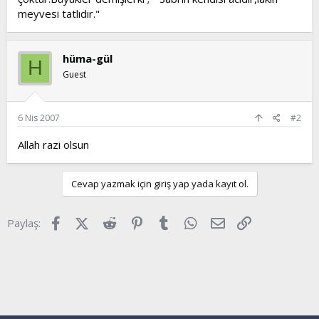
meyvesi tatlıdır."
hüma-gül
H
Guest
6 Nis 2007
#2
Allah razi olsun
Cevap yazmak için giriş yap yada kayıt ol.
Facebook
X (Twitter)
Reddit
Pinterest
Tumblr
WhatsApp
E-posta
Link
Paylaş: