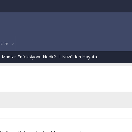
cılar
eksiyonu Nedir?
Nüzûlden Hayata...