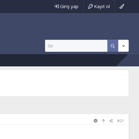
Giriş yap
Kayıt ol
#21