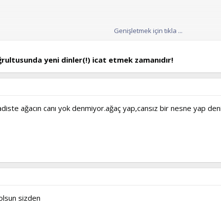
Genişletmek için tıkla ...
 yasak koymaktır.
oğrultusunda yeni dinler(!) icat etmek zamanıdır!
adiste ağacın canı yok denmiyor.ağaç yap,cansız bir nesne yap deni
olsun sizden