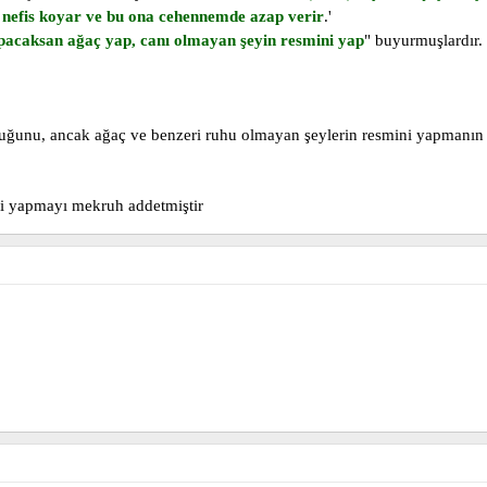
ir nefis koyar ve bu ona cehennemde azap verir
.'
apacaksan ağaç yap, canı olmayan şeyin resmini yap
" buyurmuşlardır.
duğunu, ancak ağaç ve benzeri ruhu olmayan şeylerin resmini yapmanın
ni yapmayı mekruh addetmiştir