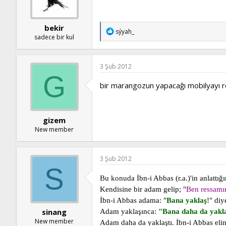
bekir
T
sýyah_
sadece bir kul
e
p
k
i
3 Şub 2012
l
G
e
bir marangozun yapacağı mobilyayı
r
:
gizem
New member
3 Şub 2012
S
Bu konuda
İbn-i Abbas (r.a.)'in anlattığ
Kendisine bir adam gelip; "
Ben ressamım
İbn-i Abbas adama: "
Bana yaklaş
!" diy
sinang
Adam yaklaşınca:
"Bana daha da yakl
New member
Adam daha da yaklaştı. İbn-i Abbas elin