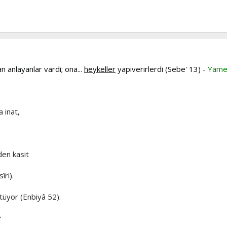
 anlayanlar vardi; ona...
heykeller
yapiverirlerdi (Sebe' 13) -
Yame
a inat,
en kasit
îri).
ütüyor (Enbiyâ 52):
: