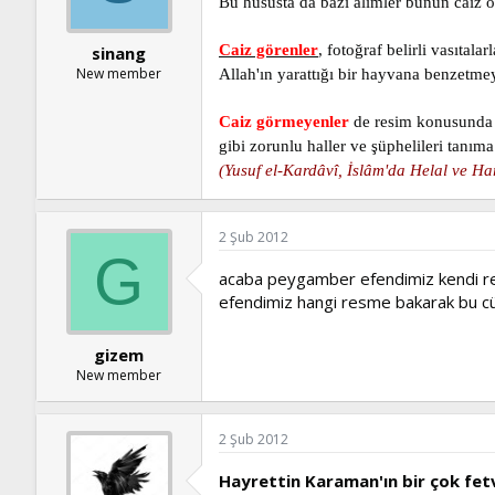
ş
t
Bu hususta da bazı alimler bunun caiz 
l
a
a
r
Caiz görenler
, fotoğraf belirli vasıta
sinang
t
i
New member
Allah'ın yarattığı bir hayvana benzetmey
a
h
n
i
Caiz görmeyenler
de resim konusunda o
gibi zorunlu haller ve şüphelileri tanım
(Yusuf el-Kardâvî, İslâm'da Helal ve Ha
2 Şub 2012
G
acaba peygamber efendimiz kendi res
efendimiz hangi resme bakarak bu cüm
gizem
New member
2 Şub 2012
Hayrettin Karaman'ın bir çok fet