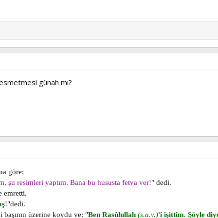
 resmetmesi günah mı?
ına göre:
, şu resimleri yaptım. Bana bu hususta fetva ver!"
dedi.
e emretti.
aş
!"dedi.
i başının üzerine koydu ve: "
Ben Rasûlullah
(s.a.v.)
'i işittim. Şöyle di