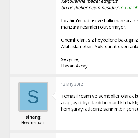
Kendilerine ibadet ettiginiz
bu
heykeller
neyin nesidir?
mâ hâzihi
Ibrahim'in babasi ve halki manzara r
manzara resimleri oluvermiyor.
Önemli olan, siz heykellere baktigini
Allah islah etsin. Yok, sanat eseri a
Sevgi ile,
Hasan Akcay
12 May 2012
S
Temasil resim ve semboller olarak kul
arapçayı biliyorlardı.bu mantıkla bak
hem şurayı atladınız sanırım,bir şeria
sinang
New member