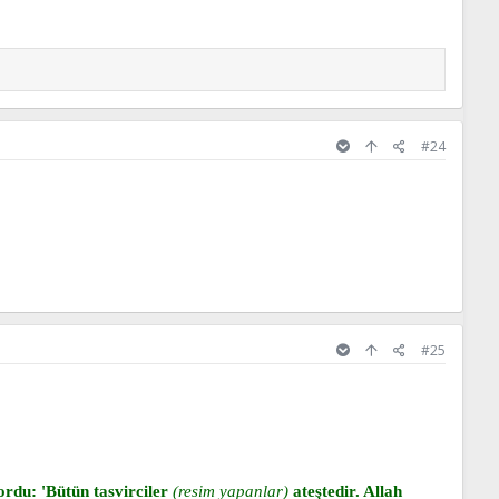
#24
#25
yordu: 'Bütün tasvirciler
(resim yapanlar)
ateştedir. Allah