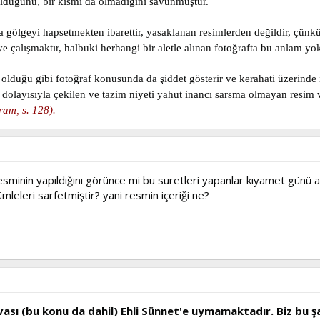
olduğunu, bir kısmı da olmadığını savunmuştur.
larla gölgeyi hapsetmekten ibarettir, yasaklanan resimlerden değildir, ç
e çalışmaktır, halbuki herhangi bir aletle alınan fotoğrafta bu anlam yokt
lduğu gibi fotoğraf konusunda da şiddet gösterir ve kerahati üzerinde ıs
a dolayısıyla çekilen ve tazim niyeti yahut inancı sarsma olmayan resim ve
ram, s. 128).
minin yapıldığını görünce mi bu suretleri yapanlar kıyamet günü a
leleri sarfetmiştir? yani resmin içeriği ne?
vası (bu konu da dahil) Ehli Sünnet'e uymamaktadır. Biz bu 