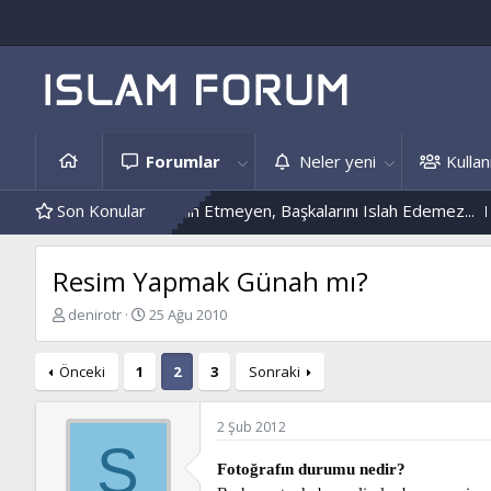
Forumlar
Neler yeni
Kullanı
Kendini Islah Etmeyen, Başkalarını Islah Edemez...
Son Konular
Mantar Enf
Resim Yapmak Günah mı?
K
B
denirotr
25 Ağu 2010
o
a
n
ş
Önceki
1
2
3
Sonraki
b
l
u
a
y
n
2 Şub 2012
u
g
S
b
ı
Fotoğrafın durumu nedir?
a
ç