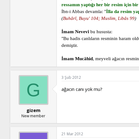
ressamın yaptığı her bir resim için b
İbn-i Abbas devamla: "
İlla da resim y
(
Buhârî, Buyu' 104; Muslim, Libâs 99
)
İmam Nevevî
bu hususta:
"Bu hadis canlıların resminin haram ol
demiştir.
İmam Mucâhid
, meyveli ağacın resmi
3 Şub 2012
G
ağacın canı yok mu?
gizem
New member
21 Mar 2012