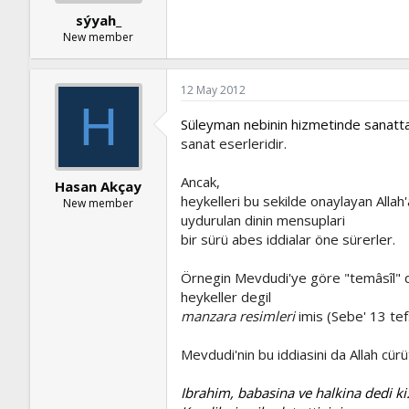
sýyah_
New member
12 May 2012
H
Süleyman nebinin hizmetinde sanattan
sanat eserleridir.
Ancak,
Hasan Akçay
heykelleri bu sekilde onaylayan Allah'
New member
uydurulan dinin mensuplari
bir sürü abes iddialar öne sürerler.
Örnegin Mevdudi'ye göre "temâsîl" d
heykeller degil
manzara resimleri
imis (Sebe' 13 tefs
Mevdudi'nin bu iddiasini da Allah cür
Ibrahim, babasina ve halkina dedi ki