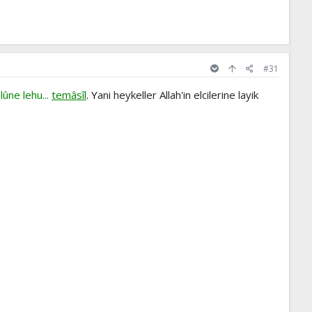
#31
lûne lehu...
temâsîl
. Y
ani heykeller Allah'in elcilerine layik