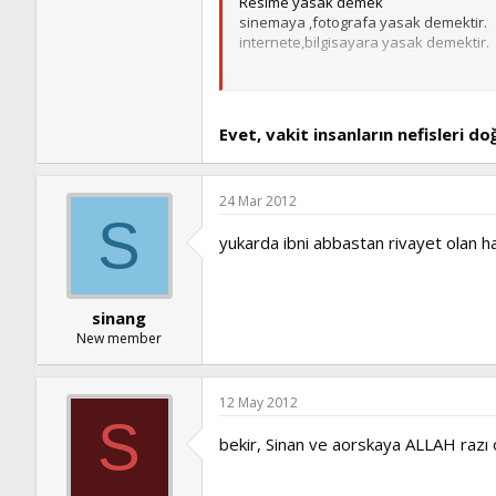
Resime yasak demek
sinemaya ,fotografa yasak demektir.
internete,bilgisayara yasak demektir.
İnsanı aks ettiren bütün teknolojilere
selam ve dua ile
Evet, vakit insanların nefisleri d
24 Mar 2012
S
yukarda ibni abbastan rivayet olan h
sinang
New member
12 May 2012
S
bekir, Sinan ve aorskaya ALLAH razı 