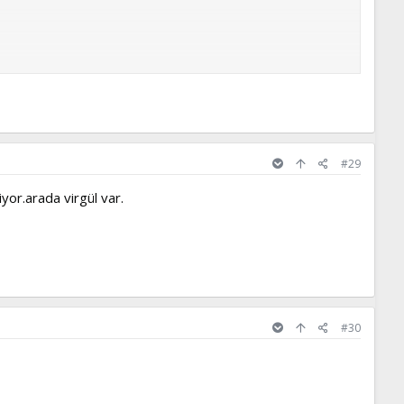
#29
yor.arada virgül var.
#30