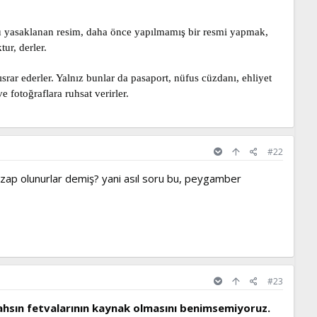
ünkü yasaklanan resim, daha önce yapılmamış bir resmi yapmak,
ur, derler.
rar ederler. Yalnız bunlar da pasaport, nüfus cüzdanı, ehliyet
 fotoğraflara ruhsat verirler.
#22
zap olunurlar demiş? yani asıl soru bu, peygamber
#23
şahsın fetvalarının kaynak olmasını benimsemiyoruz.