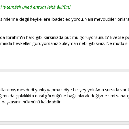
 't-
temâsîl
ulletî entum lehâ âkifûn?
esimlerine degil heykellere ibadet ediyordu. Yani mevdudiler onlar
zda Ibrahim'in halki gibi karsinizda put mu görüyorsunuz? Evetse put
nlaminda heykeller görüyorsaniz Süleyman nebi gibisiniz. Ne mutlu si
lanılmış.mevdudi yanlış yapmaz diye bir şey yok.Ama şursıda var ki 
tığımızda çıplaklıkta nasıl gördüğüne bağlı olarak değişmez mi.sanat
t başkasının hükmünü kaldırabilir.