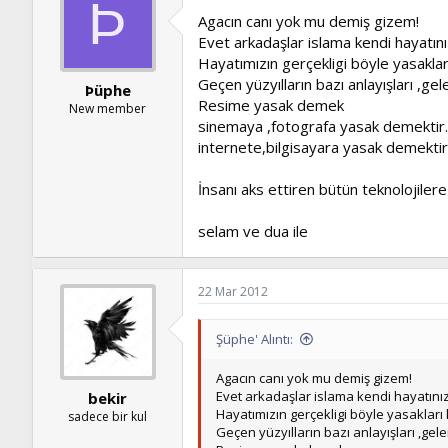
Þ
Agacın canı yok mu demiş gizem!
Evet arkadaşlar islama kendi hayatın
Hayatımızın gerçekligi böyle yasakla
Geçen yüzyılların bazı anlayışları ,ge
Þüphe
Resime yasak demek
New member
sinemaya ,fotografa yasak demektir.
internete,bilgisayara yasak demektir
İnsanı aks ettiren bütün teknolojiler
selam ve dua ile
22 Mar 2012
Şüphe' Alıntı:
Agacın canı yok mu demiş gizem!
Evet arkadaşlar islama kendi hayatınız
bekir
Hayatımızın gerçekligi böyle yasakları
sadece bir kul
Geçen yüzyılların bazı anlayışları ,gel