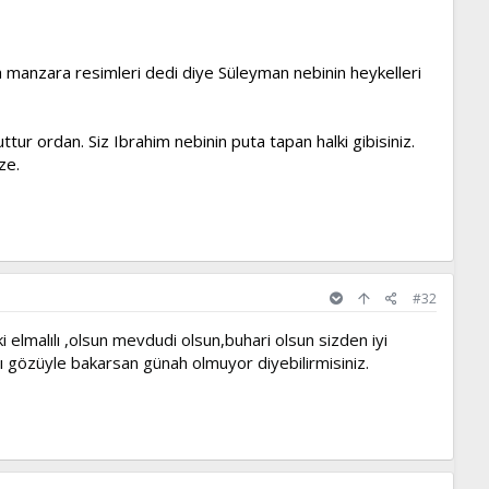
a manzara resimleri dedi diye Süleyman nebinin heykelleri
tur ordan. Siz Ibrahim nebinin puta tapan halki gibisiniz.
ze.
#32
elmalılı ,olsun mevdudi olsun,buhari olsun sizden iyi
çı gözüyle bakarsan günah olmuyor diyebilirmisiniz.