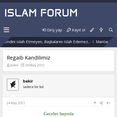
Giriş yap
Kayıt ol
Kendini Islah Etmeyen, Başkalarını Islah Edemez...
Mantar Enfek
Regaib Kandilimiz
K
B
bekir
24 May 2012
o
a
n
ş
b
l
bekir
u
a
sadece bir kul
y
n
u
g
b
ı
a
ç
24 May 2012
#1
ş
t
l
a
Geceler hayrola
a
r