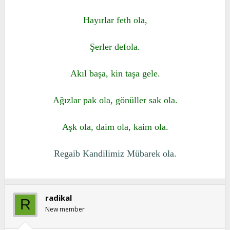
t
i
a
h
Hayırlar feth ola,
n
i
Şerler defola.
Akıl başa, kin taşa gele.
Ağızlar pak ola, gönüller sak ola.
Aşk ola, daim ola, kaim ola.
Regaib Kandilimiz Mübarek ola.
radikal
R
New member