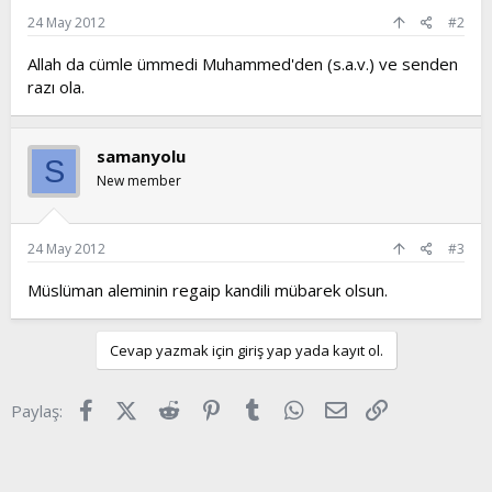
24 May 2012
#2
Allah da cümle ümmedi Muhammed'den (s.a.v.) ve senden
razı ola.
samanyolu
S
New member
24 May 2012
#3
Müslüman aleminin regaip kandili mübarek olsun.
Cevap yazmak için giriş yap yada kayıt ol.
Facebook
X (Twitter)
Reddit
Pinterest
Tumblr
WhatsApp
E-posta
Link
Paylaş: