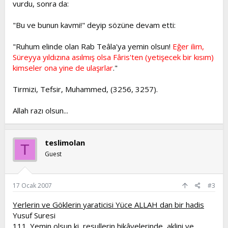
vurdu, sonra da:
"Bu ve bunun kavmi!" deyip sözüne devam etti:
"Ruhum elinde olan Rab Teâla'ya yemin olsun!
Eğer ilim,
Süreyya yıldızına asılmış olsa Fâris'ten (yetişecek bir kısım)
kimseler ona yine de ulaşırlar
."
Tirmizi, Tefsir, Muhammed, (3256, 3257).
Allah razı olsun...
teslimolan
T
Guest
17 Ocak 2007
#3
Yerlerin ve Göklerin yaraticisi Yüce ALLAH dan bir hadis
Yusuf Suresi
111. Yemin olsun ki, resullerin hikâyelerinde, aklini ve