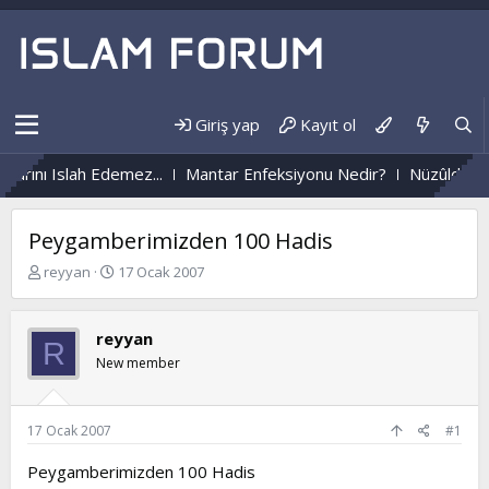
Giriş yap
Kayıt ol
ı Islah Edemez...
Mantar Enfeksiyonu Nedir?
Nüzûlden Hayata
Peygamberimizden 100 Hadis
K
B
reyyan
17 Ocak 2007
o
a
n
ş
b
l
reyyan
R
u
a
New member
y
n
u
g
b
ı
a
ç
17 Ocak 2007
#1
ş
t
l
a
Peygamberimizden 100 Hadis
a
r