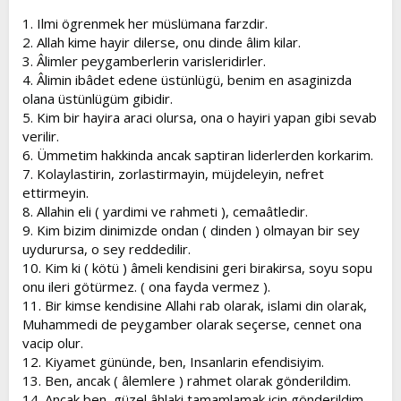
t
i
1. Ilmi ögrenmek her müslümana farzdir.
a
h
2. Allah kime hayir dilerse, onu dinde âlim kilar.
n
i
3. Âlimler peygamberlerin varisleridirler.
4. Âlimin ibâdet edene üstünlügü, benim en asaginizda
olana üstünlügüm gibidir.
5. Kim bir hayira araci olursa, ona o hayiri yapan gibi sevab
verilir.
6. Ümmetim hakkinda ancak saptiran liderlerden korkarim.
7. Kolaylastirin, zorlastirmayin, müjdeleyin, nefret
ettirmeyin.
8. Allahin eli ( yardimi ve rahmeti ), cemaâtledir.
9. Kim bizim dinimizde ondan ( dinden ) olmayan bir sey
uydurursa, o sey reddedilir.
10. Kim ki ( kötü ) âmeli kendisini geri birakirsa, soyu sopu
onu ileri götürmez. ( ona fayda vermez ).
11. Bir kimse kendisine Allahi rab olarak, islami din olarak,
Muhammedi de peygamber olarak seçerse, cennet ona
vacip olur.
12. Kiyamet gününde, ben, Insanlarin efendisiyim.
13. Ben, ancak ( âlemlere ) rahmet olarak gönderildim.
14. Ancak ben, güzel âhlaki tamamlamak için gönderildim.