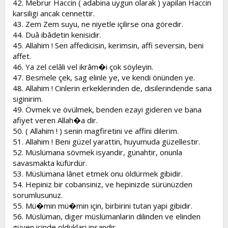
42. Mebrur Haccin ( adabina uygun olarak ) yapilan Haccin
karsiligi ancak cennettir.
43. Zem Zem suyu, ne niyetle içilirse ona göredir.
44. Duâ ibâdetin kenisidir.
45. Allahim ! Sen affedicisin, kerimsin, affi seversin, beni
affet.
46. Ya zel celâli vel ikrâm�i çok söyleyin.
47. Besmele çek, sag elinle ye, ve kendi önünden ye.
48. Allahim ! Cinlerin erkeklerinden de, disilerindende sana
siginirim.
49. Övmek ve övülmek, benden ezayi gideren ve bana
afiyet veren Allah�a dir.
50. ( Allahim ! ) senin magfiretini ve affini dilerim.
51. Allahim ! Beni güzel yarattin, huyumuda güzellestir.
52. Müslümana sövmek isyandir, günahtir, onunla
savasmakta küfürdür.
53. Müslümana lânet etmek onu öldürmek gibidir.
54. Hepiniz bir cobansiniz, ve hepinizde sürünüzden
sorumlusunuz.
55. Mü�min mü�min için, birbirini tutan yapi gibidir.
56. Müslüman, diger müslümanlarin dilinden ve elinden
güven içinde olduklari insandir.