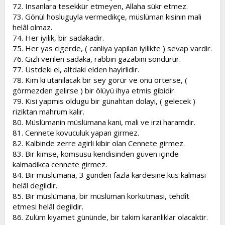
72. Insanlara tesekkür etmeyen, Allaha sükr etmez.
73. Gönül hosluguyla vermedikçe, müslüman kisinin mali
helâl olmaz.
74. Her iyilik, bir sadakadir.
75. Her yas cigerde, ( canliya yapilan iyilikte ) sevap vardir.
76. Gizli verilen sadaka, rabbin gazabini söndürür.
77. Üstdeki el, altdaki elden hayirlidir.
78. Kim ki utanilacak bir sey görür ve onu örterse, (
görmezden gelirse ) bir ölüyü ihya etmis gibidir.
79. Kisi yapmis oldugu bir günahtan dolayi, ( gelecek )
riziktan mahrum kalir.
80. Müslümanin müslümana kani, mali ve irzi haramdir.
81. Cennete kovuculuk yapan girmez.
82. Kalbinde zerre agirli kibir olan Cennete girmez.
83. Bir kimse, komsusu kendisinden güven içinde
kalmadikca cennete girmez.
84. Bir müslümana, 3 günden fazla kardesine küs kalmasi
helâl degildir.
85. Bir müslümana, bir müslüman korkutmasi, tehdît
etmesi helâl degildir.
86. Zulüm kiyamet gününde, bir takim karanliklar olacaktir.