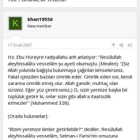
khan19556
K
New member
17 Ocak 2007
#2
Hz. Ebu Hüreyre radıyallahu anh anlatıyor: "Resûlullah
aleyhissalâtu vesselâm şu ayeti okumuştu. (Mealen): "(Siz
Allah yolunda bağışta bulunmaya çağırılan kimselersiniz.
Fakat içinizden bazıları cimrilik eder. Cimrilik eden ise, kendi
zararına cimrilik etmiş olur. Allah ganidir; muhtaç olan
sizsiniz. Eğer yüz çevirirseniz,) O, sizin yerinize başka bir
topluluk getirir ki, onlar sizin gibi allah'a itaatsizlik
etmezler" (Muhammed 328).
(Orada bulunanlar):
"Bizim yerimize kimler getirilebilir?" dediler. Resûlullah
aleyhissalâtu vesselâm, Selman-ı Farisi'nin omuzuna