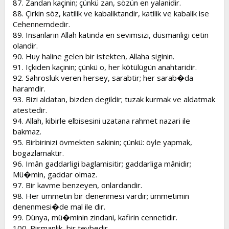
87. Zandan kaçinin; çünkü zan, sözün en yalanidir.
88. Çirkin söz, katilik ve kabaliktandir, katilik ve kabalik ise
Cehennemdedir.
89. Insanlarin Allah katinda en sevimsizi, düsmanligi cetin
olandir.
90. Huy haline gelen bir istekten, Allaha siginin.
91. Içkiden kaçinin; çünkü o, her kötülügün anahtaridir.
92. Sahrosluk veren hersey, sarabtir; her sarab�da
haramdir.
93. Bizi aldatan, bizden degildir; tuzak kurmak ve aldatmak
atestedir.
94. Allah, kibirle elbisesini uzatana rahmet nazari ile
bakmaz.
95. Birbirinizi övmekten sakinin; çünkü: öyle yapmak,
bogazlamaktir.
96. Imân gaddarligi baglamisitir; gaddarliga mânidir;
Mü�min, gaddar olmaz.
97. Bir kavme benzeyen, onlardandir.
98. Her ümmetin bir denenmesi vardir; ümmetimin
denenmesi�de mal ile dir.
99. Dünya, mü�minin zindani, kafirin cennetidir.
100. Pismanlik, bir tevbedir.