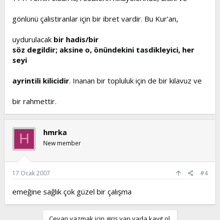
gönlünü çalistiranlar için bir ibret vardir. Bu Kur’an,
uydurulacak
bir hadis/bir
söz degildir; aksine o, önündekini tasdikleyici, her
seyi
ayrintili kilicidir
. Inanan bir topluluk için de bir kilavuz ve
bir rahmettir.
hmrka
H
New member
17 Ocak 2007
#4
emeğine sağlık çok güzel bir çalışma
Cevap yazmak için giriş yap yada kayıt ol.