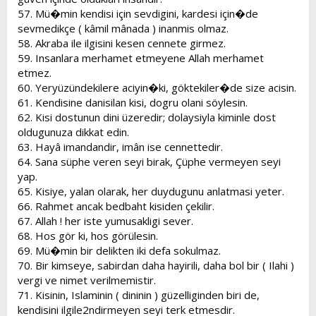
57. Mü�min kendisi için sevdigini, kardesi için�de
sevmedikçe ( kâmil mânada ) inanmis olmaz.
58. Akraba ile ilgisini kesen cennete girmez.
59. Insanlara merhamet etmeyene Allah merhamet
etmez.
60. Yeryüzündekilere aciyin�ki, göktekiler�de size acisin.
61. Kendisine danisilan kisi, dogru olani söylesin.
62. Kisi dostunun dini üzeredir; dolaysiyla kiminle dost
oldugunuza dikkat edin.
63. Hayâ imandandir, imân ise cennettedir.
64. Sana süphe veren seyi birak, Çüphe vermeyen seyi
yap.
65. Kisiye, yalan olarak, her duydugunu anlatmasi yeter.
66. Rahmet ancak bedbaht kisiden çekilir.
67. Allah ! her iste yumusakligi sever.
68. Hos gör ki, hos görülesin.
69. Mü�min bir delikten iki defa sokulmaz.
70. Bir kimseye, sabirdan daha hayirili, daha bol bir ( Ilahi )
vergi ve nimet verilmemistir.
71. Kisinin, Islaminin ( dininin ) güzelliginden biri de,
kendisini ilgile2ndirmeyen seyi terk etmesdir.