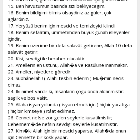
15. Ben havuzumun basinda sizi bekliyecegim.
16. Benim bildigimi bilmis olsaydiniz az güler, çok
aglardiniz.
17. Yeryüzü benim için mescid ve temizleyici kilindi.
18. Benim sefaâtim, ümmetimden büyük günah isleyenler
içindir.
19. Benim üzerime bir defa salavât getirene, Allah 10 defa
salavât getirir.
20. Kisi, sevdigi ile beraber olacaktir.
21. Amellerin en üstünü, Allah�a ve Rasûlüne inanmaktir.
22. Ameller, niyetlere göredir.
23. Subhânellah ! ( Allahi tesbih ederim ) Mü�min necis
olmaz.
24. Iki nimet vardir ki, Insanlarin çogu onda aldanmistir:
saglik ve bos vakit.
25. Allaha isyan yolunda ( isyan etmek için ) hiçbir yaratiga
( hiç bir kimseye ) itâat edilmez.
26. Cennet nefse zor gelen seylerle kusatilmistir;
Cehennem�de nefsin sevdigi seylerle kusatilmistir.
27. Kim�ki Allah için bir mescid yaparsa, Allah�da onun
için Cennette bir kösk yapar.