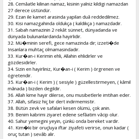
28. Cemâatle kilinan namaz, kisinin yalniz kildigi namazdan
27 derece üstündür.
29. Ezan ile kamet arasinda yapilan duâ reddedilmez.
30. Kisi namazgahinda oldukça ( kaldikça ) namazdadir.
31. Sabah namazinin 2 rekât sünnet, dünyadanda ve
dünyada bulunanlardanda hayirlidir.
32. Mü�minin serefi, gece namazinda dir; izzeti�de
Insanlara muhtaç olmamasindadir.
33. Kur�an-i Kerimin ehli, Allahin ehlidirler ve
gözdesidirler.
34. Sizin en hayirliniz, Kur�an-i ( Kerim ) örgrenen ve
ögretendir.
35. Kur�an-i ( Kerim ) ( sesiyle ) güzellestirmeyen, ( kâmil
mânada ) bizden degildir.
36. Allah kime hayir dilerse, onu musibetlerle imtihan eder.
37. Allah, sifasiz hiç bir dert indirmemistir.
38. Bütün zevk ve safalari kesen ölümü, çok anin.
39. Benim kabrimi ziyaret edene sefâatim vâcip olur.
40. Sahur yemegini yeyin, çünkü onda bereket vardir.
41. Kim�ki bir oruçluya iftar ziyafeti verirse, onun kadar (
oruç tutan ) sevâb alir.