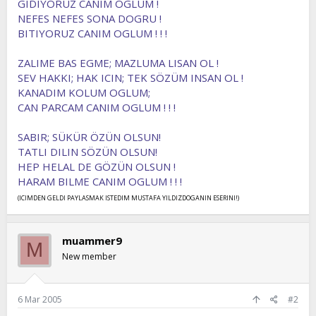
GIDIYORUZ CANIM OGLUM !
t
i
NEFES NEFES SONA DOGRU !
a
h
BITIYORUZ CANIM OGLUM ! ! !
n
i
ZALIME BAS EGME; MAZLUMA LISAN OL !
SEV HAKKI; HAK ICIN; TEK SÖZÜM INSAN OL !
KANADIM KOLUM OGLUM;
CAN PARCAM CANIM OGLUM ! ! !
SABIR; SÜKÜR ÖZÜN OLSUN!
TATLI DILIN SÖZÜN OLSUN!
HEP HELAL DE GÖZÜN OLSUN !
HARAM BILME CANIM OGLUM ! ! !
(ICIMDEN GELDI PAYLASMAK ISTEDIM MUSTAFA YILDIZDOGANIN ESERINI!)
muammer9
M
New member
6 Mar 2005
#2