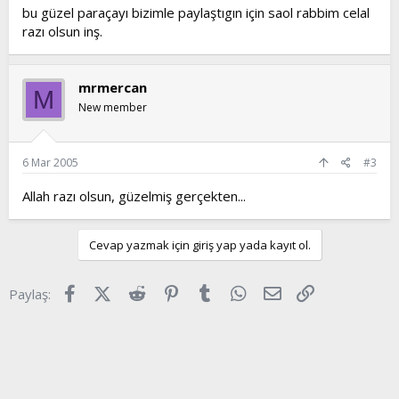
bu güzel paraçayı bizimle paylaştıgın için saol rabbim celal
razı olsun inş.
mrmercan
M
New member
6 Mar 2005
#3
Allah razı olsun, güzelmiş gerçekten...
Cevap yazmak için giriş yap yada kayıt ol.
Facebook
X (Twitter)
Reddit
Pinterest
Tumblr
WhatsApp
E-posta
Link
Paylaş: