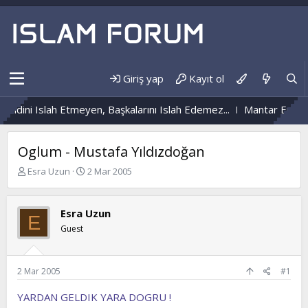
Giriş yap
Kayıt ol
endini Islah Etmeyen, Başkalarını Islah Edemez...
Mantar Enfeks
Oglum - Mustafa Yıldızdoğan
K
B
Esra Uzun
2 Mar 2005
o
a
n
ş
b
l
Esra Uzun
E
u
a
Guest
y
n
u
g
b
ı
a
ç
2 Mar 2005
#1
ş
t
l
a
YARDAN GELDIK YARA DOGRU !
a
r