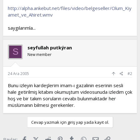
t
i
http://alpha.ankebut.net/files/video/belgeseller/Olum_Kiy
a
h
amet_ve_Ahiret.wmv
n
i
saygılarımla...
seyfullah putkýran
S
New member
24 Ara 2005
#2
Bunu izleyin kardeşlerim imam-ı gazalinin eserinin sesli
hale getirilmiş kitabını okumuştum videosunuda izledim çok
hoş ve bir takım soruların cevabı bulunmaktadır her
müslümanın bilmesi gerekenler.
Cevap yazmak için giriş yap yada kayıt ol.
Facebook
X (Twitter)
Reddit
Pinterest
Tumblr
WhatsApp
E-posta
Link
Paylaş: