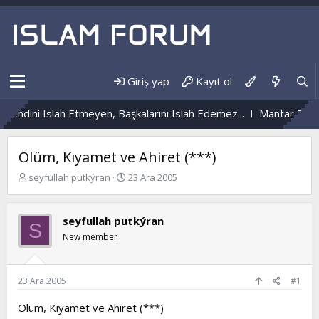
Giriş yap
Kayıt ol
Kendini Islah Etmeyen, Başkalarını Islah Edemez...
Mantar Enfek
Ölüm, Kıyamet ve Ahiret (***)
K
B
seyfullah putkýran
23 Ara 2005
o
a
n
ş
b
l
seyfullah putkýran
S
u
a
New member
y
n
u
g
b
ı
a
ç
23 Ara 2005
#1
ş
t
l
a
Ölüm, Kıyamet ve Ahiret (***)
a
r