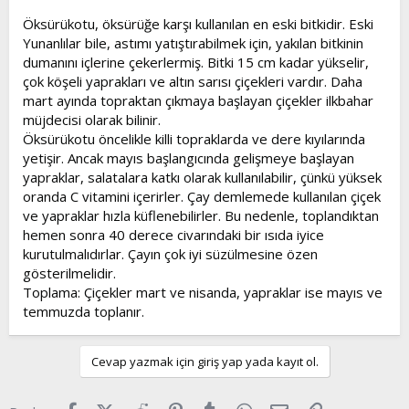
t
i
Öksürükotu, öksürüğe karşı kullanılan en eski bitkidir. Eski
a
h
Yunanlılar bile, astımı yatıştırabilmek için, yakılan bitkinin
n
i
dumanını içlerine çekerlermiş. Bitki 15 cm kadar yükselir,
çok köşeli yaprakları ve altın sarısı çiçekleri vardır. Daha
mart ayında topraktan çıkmaya başlayan çiçekler ilkbahar
müjdecisi olarak bilinir.
Öksürükotu öncelikle killi topraklarda ve dere kıyılarında
yetişir. Ancak mayıs başlangıcında gelişmeye başlayan
yapraklar, salatalara katkı olarak kullanılabilir, çünkü yüksek
oranda C vitamini içerirler. Çay demlemede kullanılan çiçek
ve yapraklar hızla küflenebilirler. Bu nedenle, toplandıktan
hemen sonra 40 derece civarındaki bir ısıda iyice
kurutulmalıdırlar. Çayın çok iyi süzülmesine özen
gösterilmelidir.
Toplama: Çiçekler mart ve nisanda, yapraklar ise mayıs ve
temmuzda toplanır.
Cevap yazmak için giriş yap yada kayıt ol.