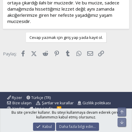
ortaya çıkardığı ilahi bir mucizedir. Ve bu mucize, sadece
damağımızda hissettiğimiz lezzet değil; aynı zamanda
akciğerlerimize giren her nefeste yaşadığımız yaşam
mucizesidir.
Cevap yazmak için giriş yap yada kayıt ol.
Facebook
X (Twitter)
Reddit
Pinterest
Tumblr
WhatsApp
E-posta
Link
Paylaş:
Ryzer
Türkçe (TR)
Bize ulaşın
Şartlar ve kurallar
Gizlilik politikası
Yardım
Ana sayfa
R
Üst
Bu site çerezler kullanır. Bu siteyi kullanmaya devam ederek çerez
S
S
kullanımımızı kabul etmiş olursunuz.
Alt
®
Community platform by XenForo
© 2010-2024 XenForo Ltd.
Kabul
Daha fazla bilgi edin…
islamforum.com.tr
© 2001 - 2024