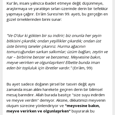
l
a
Kur'ân, insanı yalnızca ibadet etmeye değil; düşünmeye,
a
r
araştırmaya ve yaratılışın sırları üzerinde derin bir tefekkür
t
i
yapmaya çağırır. En'âm Suresi'nin 99. ayeti, bu gerçeğin en
a
h
güzel örneklerinden birini sunar:
n
i
"Ve O'dur ki gökten bir su indirir; biz onunla her şeyin
bitkisini çıkardık; ondan yeşillikler çıkardık; ondan üst
üste binmiş taneler çıkarırız. Hurma ağacının
tomurcuğundan sarkan salkımlar; üzüm bağları, zeytin ve
nar – birbirine benzer ve benzemez. Meyvesine bakın,
meyve verirken ve olgunlaşırken! Elbette bunda iman
eden bir topluluk için ibretler vardır."
(En'âm, 99)
Bu ayet sadece doğanın şiirsel bir tasviri değil; aynı
zamanda insan aklını harekete geçiren derin bir bilimsel
mesaj barındırır. Allah burada basitçe "size suyu indirdim
ve meyve verdim" demiyor. Aksine, dikkatimizi meyvenin
oluşum sürecine yönlendiriyor ve
"meyvesine bakın,
meyve verirken ve olgunlaşırken"
buyurarak bu