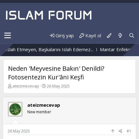
Giriş yap
Kayıt ol
slah Etmeyen, Başkalarını Islah Edemez...
Mantar Enfeksiyonu N
Neden 'Meyvesine Bakın' Denildi?
Fotosentezin Kur'âni Keşfi
K
B
ateizmecevap
26 May 2025
o
a
n
ş
b
l
ateizmecevap
u
a
New member
y
n
u
g
b
ı
a
ç
26 May 2025
#1
ş
t