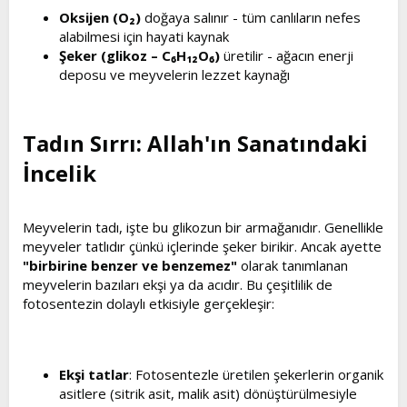
Oksijen (O₂)
doğaya salınır - tüm canlıların nefes
alabilmesi için hayati kaynak
Şeker (glikoz – C₆H₁₂O₆)
üretilir - ağacın enerji
deposu ve meyvelerin lezzet kaynağı
Tadın Sırrı: Allah'ın Sanatındaki
İncelik​
Meyvelerin tadı, işte bu glikozun bir armağanıdır. Genellikle
meyveler tatlıdır çünkü içlerinde şeker birikir. Ancak ayette
"birbirine benzer ve benzemez"
olarak tanımlanan
meyvelerin bazıları ekşi ya da acıdır. Bu çeşitlilik de
fotosentezin dolaylı etkisiyle gerçekleşir:
Ekşi tatlar
: Fotosentezle üretilen şekerlerin organik
asitlere (sitrik asit, malik asit) dönüştürülmesiyle