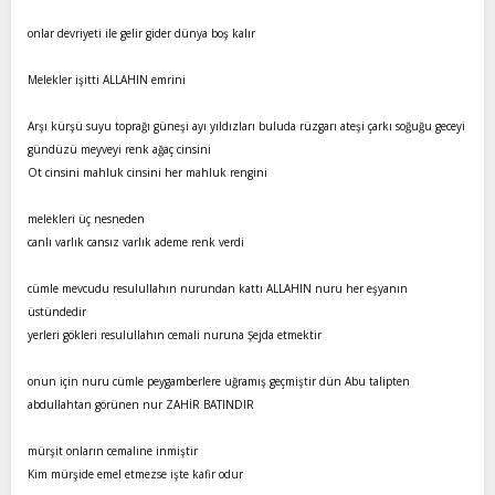
onlar devriyeti ile gelir gider dünya boş kalır
Melekler işitti ALLAHIN emrini
Arşı kürşü suyu toprağı güneşi ayı yıldızları buluda rüzgarı ateşi çarkı soğuğu geceyi
gündüzü meyveyi renk ağaç cinsini
Ot cinsini mahluk cinsini her mahluk rengini
melekleri üç nesneden
canlı varlık cansız varlık ademe renk verdi
cümle mevcudu resulullahın nurundan kattı ALLAHIN nuru her eşyanın
üstündedir
yerleri gökleri resulullahın cemali nuruna Şejda etmektir
onun için nuru cümle peygamberlere uğramış geçmiştir dün Abu talipten
abdullahtan görünen nur ZAHİR BATINDIR
mürşit onların cemaline inmiştir
Kim mürşide emel etmezse işte kafir odur