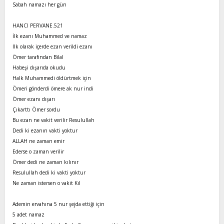
Sabah namazı her gün
HANCI PERVANE.521
İlk ezanı Muhammed ve namaz
İlk olarak içerde ezan verildi ezanı
Ömer tarafından Bilal
Habeşi dışarıda okudu
Halk Muhammedi öldürtmek için
Ömeri gönderdi ömere ak nur indi
Ömer ezanı dışarı
Çıkarttı Ömer sordu
Bu ezan ne vakit verilir Resulullah
Dedi ki ezanın vakti yoktur
ALLAH ne zaman emir
Ederse o zaman verilir
Ömer dedi ne zaman kılınır
Resulullah dedi ki vakti yoktur
Ne zaman istersen o vakit Kıl
Ademin ervahına 5 nur şejda ettiği için
5 adet namaz