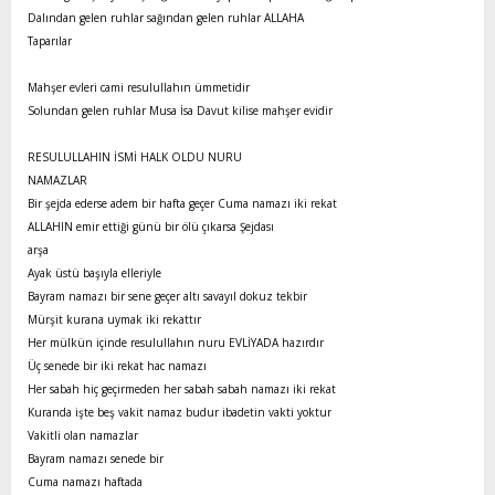
Dalından gelen ruhlar sağından gelen ruhlar ALLAHA
Taparılar
Mahşer evleri cami resulullahın ümmetidir
Solundan gelen ruhlar Musa İsa Davut kilise mahşer evidir
RESULULLAHIN İSMİ HALK OLDU NURU
NAMAZLAR
Bir şejda ederse adem bir hafta geçer Cuma namazı iki rekat
ALLAHIN emir ettiği günü bir ölü çıkarsa Şejdası
arşa
Ayak üstü başıyla elleriyle
Bayram namazı bir sene geçer altı savayıl dokuz tekbir
Mürşit kurana uymak iki rekattır
Her mülkün içinde resulullahın nuru EVLİYADA hazırdır
Üç senede bir iki rekat hac namazı
Her sabah hiç geçirmeden her sabah sabah namazı iki rekat
Kuranda işte beş vakit namaz budur ibadetin vakti yoktur
Vakitli olan namazlar
Bayram namazı senede bir
Cuma namazı haftada