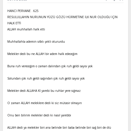
t
i
a
h
HANCI PERVANE . 625
n
i
RESULULLAHIN NURUNUN YÜZÜ GÖZÜ HÜRMETİNE İLK NUR OLDUĞU İÇİN
HALK ETTİ
ALLAH muhhallah halk etti
Muhhallahta ademin sıfatı şekli otururdu
Melekler dedi bu ne ALLAH bir adem halk edeceğim
Buna ruh vereceğim o zaman dalından çok ruh geldi sayısı yok
Solundan çok ruh geldi sağından çok ruh geldi sayısı yok
Melekler dedi ALLAHA Kİ yarebi bu ruhlar yere sığmaz
O zaman ALLAH meleklere dedi ki siz mütasir olmayın
Onu ben bilirim melekler dedi ki nasıl yarebbi
ALLAH dedi ya melekler biri ana belinde biri baba belinde biri sağ biri de ölü