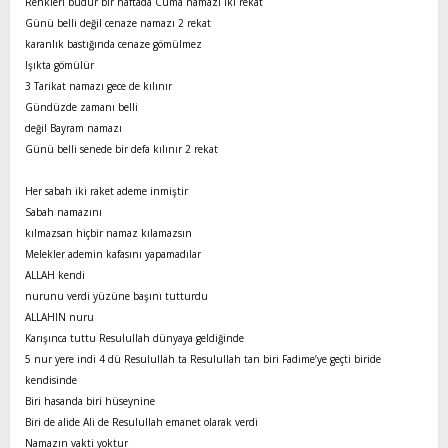
Renkleri budur bir haftada Cuma namazı iki rekat
Günü belli değil cenaze namazı 2 rekat
karanlık bastığında cenaze gömülmez
Işıkta gömülür
3 Tarikat namazı gece de kılınır
Gündüzde zamanı belli
değil Bayram namazı
Günü belli senede bir defa kılınır 2 rekat
Her sabah iki raket ademe inmiştir
Sabah namazını
kılmazsan hiçbir namaz kılamazsın
Melekler ademin kafasını yapamadılar
ALLAH kendi
nurunu verdi yüzüne başını tutturdu
ALLAHIN nuru
Karışınca tuttu Resulullah dünyaya geldiğinde
5 nur yere indi 4 dü Resulullah ta Resulullah tan biri Fadime’ye geçti biride
kendisinde
Biri hasanda biri hüseynine
Biri de alide Ali de Resulullah emanet olarak verdi
Namazın vakti yoktur