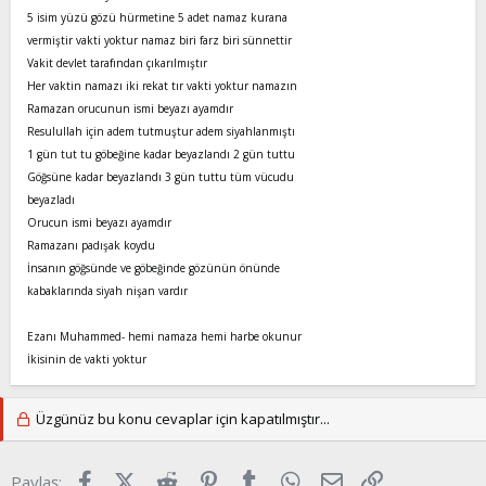
5 isim yüzü gözü hürmetine 5 adet namaz kurana
vermiştir vakti yoktur namaz biri farz biri sünnettir
Vakit devlet tarafından çıkarılmıştır
Her vaktin namazı iki rekat tır vakti yoktur namazın
Ramazan orucunun ismi beyazı ayamdır
Resulullah için adem tutmuştur adem siyahlanmıştı
1 gün tut tu göbeğine kadar beyazlandı 2 gün tuttu
Göğsüne kadar beyazlandı 3 gün tuttu tüm vücudu
beyazladı
Orucun ismi beyazı ayamdır
Ramazanı padışak koydu
İnsanın göğsünde ve göbeğinde gözünün önünde
kabaklarında siyah nişan vardır
Ezanı Muhammed- hemi namaza hemi harbe okunur
İkisinin de vakti yoktur
Üzgünüz bu konu cevaplar için kapatılmıştır...
Facebook
X (Twitter)
Reddit
Pinterest
Tumblr
WhatsApp
E-posta
Link
Paylaş: