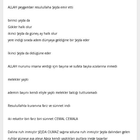
ALLAH peygamber resulullaha Şejda emir etti
birinci şejda da
Gökler halk olur
ikinci Şejda da güneş ay halk olur
yere indiği sırada adem dünyaya geldiğine bir Şejda eder
İkinci Şejda da öldüğüne eder
ALLAH nurunu insana verdiği için başına ve sufata başka azalarına inmedi
melekler yaptı
ademin başını kendi eliyle yaptı melekler balcığı tutturamadı
Resulullahta kuranına farz ve sünnet indi
iki rekattır biri farz biri sünnet CEMAL CEMALA
Dalına ruh inmiştir ŞEJDA OLMAZ sağına soluna ruh inmiştir Şejda dalından gelen
ruhlar güneşe aya ateşe Ağıca kendi yaptıkları putlara ineğe taparlar