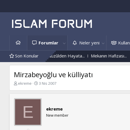
Forumlar
Neler yeni
Kullanı
nfeksiyonu Nedir?
Son Konular
Nüzûlden Hayata...
Mekanın Hafızası...
Mirzabeyoğlu ve külliyatı
K
B
ekreme
3 Nis 2007
o
a
n
ş
b
l
u
a
E
ekreme
y
n
u
g
New member
b
ı
a
ç