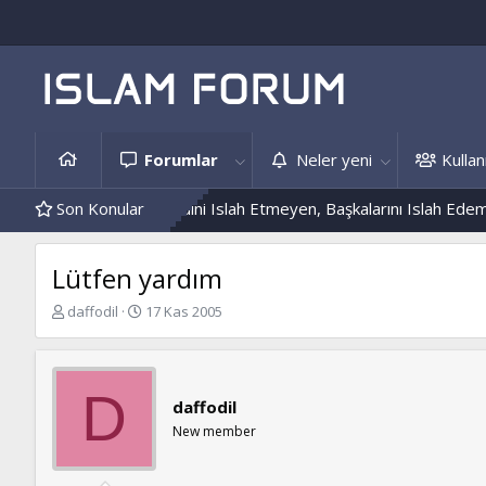
Forumlar
Neler yeni
Kullanı
 Örnekleri
Son Konular
Kendini Islah Etmeyen, Başkalarını Islah Edemez...
Lütfen yardım
K
B
daffodil
17 Kas 2005
o
a
n
ş
b
l
u
a
D
daffodil
y
n
u
g
New member
b
ı
a
ç