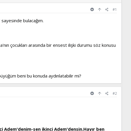
#1
r sayesinde bulacağım.
nın çocukları arasında bir ensest ilişki durumu söz konusu
 büyüğüm beni bu konuda aydınlatabilir mi?
#2
nci Adem'denim-sen ikinci Adem'densin.Hayır ben