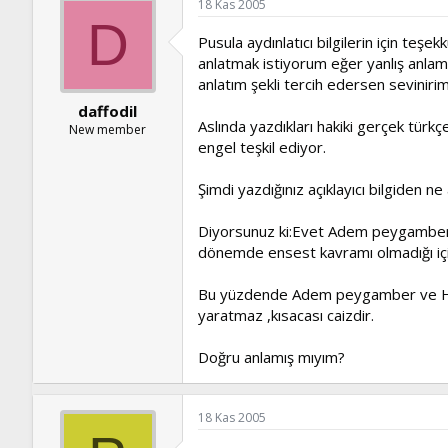
18 Kas 2005
D
Pusula aydınlatıcı bilgilerin için teş
anlatmak istiyorum eğer yanlış anlam
anlatım şekli tercih edersen sevinirim
daffodil
Aslında yazdıkları hakiki gerçek tür
New member
engel teşkil ediyor.
Şimdi yazdığınız açıklayıcı bilgiden n
Diyorsunuz ki:Evet Adem peygamber ile
dönemde ensest kavramı olmadığı içi
Bu yüzdende Adem peygamber ve Havva 
yaratmaz ,kısacası caizdir.
Doğru anlamış mıyım?
18 Kas 2005