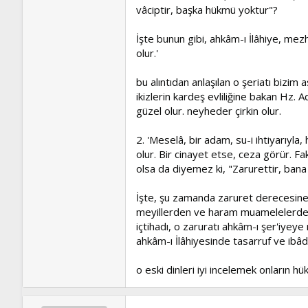
vâciptir, başka hükmü yoktur"?
İşte bunun gibi, ahkâm-ı İlâhiye, mez
olur.'
bu alıntıdan anlaşılan o şeriatı bizim
ikizlerin kardeş evliliğine bakan Hz. 
güzel olur. neyheder çirkin olur.
2. 'Meselâ, bir adam, su-i ihtiyarıyla
olur. Bir cinayet etse, ceza görür. F
olsa da diyemez ki, "Zarurettir, bana 
İşte, şu zamanda zaruret derecesine 
meyillerden ve haram muamelelerden 
içtihadı, o zaruratı ahkâm-ı şer'iyeye 
ahkâm-ı İlâhiyesinde tasarruf ve ibâ
o eski dinleri iyi incelemek onların