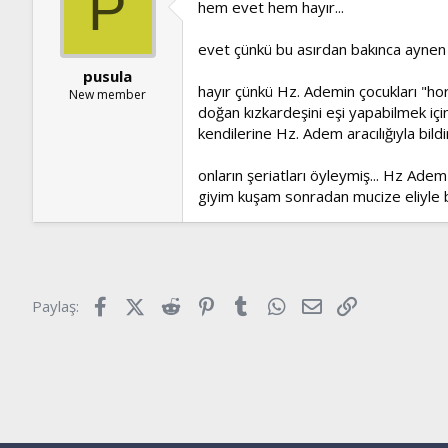
P
hem evet hem hayır...
evet çünkü bu asırdan bakınca aynen s
pusula
hayır çünkü Hz. Ademin çocukları "hor
New member
doğan kızkardeşini eşi yapabilmek içi
kendilerine Hz. Adem aracılığıyla bildir
onların şeriatları öyleymiş... Hz Ade
giyim kuşam sonradan mucize eliyle be
Facebook
X (Twitter)
Reddit
Pinterest
Tumblr
WhatsApp
E-posta
Link
Paylaş: