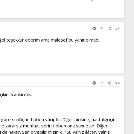
#3
ğol teşekkür ederim ama malesef bu yanıt olmadı.
#4
ıkınca anlarmış...
öre su ilâçtır; tıbben vâciptir. Diğer birisine, hastalığı için
ine zararsız menfaat verir; tıbben ona sünnettir. Diğer
 haktır. Sen diyebilir misin ki, "Su yalnız ilâçtır, yalnız