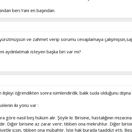
ndan beri.Yani en başından.
k yürütmüşsün ve zahmet verip sorumu cevaplamaya çalışmışsın,sa
ni aydınlatmak isteyen başka biri var mı?
lişkiyi öğrendikten sonra isimlendirdik. balık suda olduğunu dışına ç
elenin iki yönü var :
ra göre nasıl beş hüküm alır. Şöyle ki: Birisine, hastalığının mizacına g
ır. Diğer birisine az zarar verir; tıbben ona mekruhtur. Diğer biris
iyetle içsin, tıbben ona mübahtır. İşte hak burada taaddüt etti. Beşi de