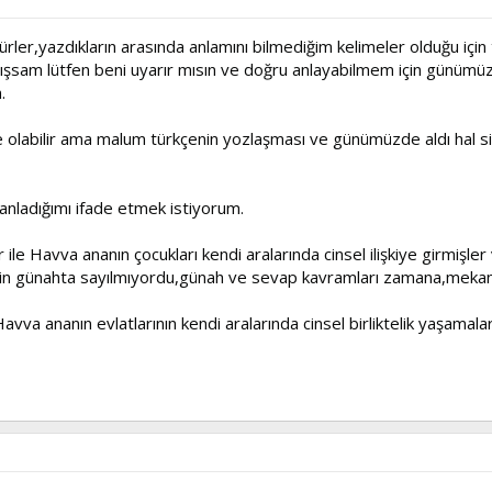
ekkürler,yazdıkların arasında anlamını bilmediğim kelimeler olduğu iç
ışsam lütfen beni uyarır mısın ve doğru anlayabilmem için günümüz
.
kçe olabilir ama malum türkçenin yozlaşması ve günümüzde aldı hal 
e anladığımı ifade etmek istiyorum.
 Havva ananın çocukları kendi aralarında cinsel ilişkiye girmişler
n günahta sayılmıyordu,günah ve sevap kavramları zamana,mekana v
ananın evlatlarının kendi aralarında cinsel birliktelik yaşamaları