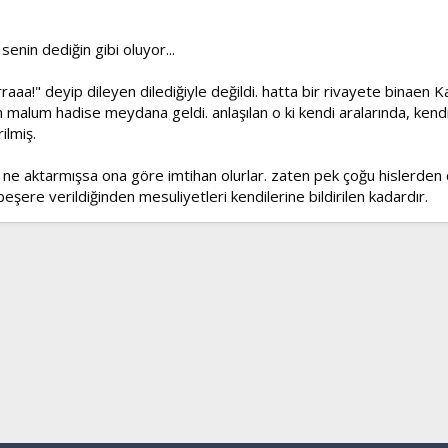
enin dediğin gibi oluyor...
raaa!" deyip dileyen dilediğiyle değildi. hatta bir rivayete binaen 
n malum hadise meydana geldi. anlaşılan o ki kendi aralarında, kend
ilmiş.
m ne aktarmışsa ona göre imtihan olurlar. zaten pek çoğu hislerden 
şere verildiğinden mesuliyetleri kendilerine bildirilen kadardır.