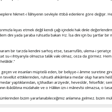
heplere hikmet-i İlâhiyenin sevkiyle ittibâ edenlere göre değişir. H
 asrımızla kıyas etmek değil kendi çağı içindeki hak dinle değerlend
Adem dini yada şaraba ruhsatla bakan Hz. İsa dini için bu şartlar bir
, haram bir tarzda kendini sarhoş etse, tasarrufâtı, ulema-i şeriatçe 
akat su-i ihtiyarıyla olmazsa talâk vaki olmaz, ceza da görmez. He
helâldir."
geçen ve insanları müptelâ eden, bir beliyye-i âmme suretine giren
tevellüt ettiklerinden, ruhsatlı ahkâmlara medar olup haramı helâ
medar yaptıklarından, içtihadları arziyedir, hevesîdir, felsefîdir; s
dının ibâdâtına müdahale ve o Hâlıkın izn-i mânevîsi olmazsa, o ta
 hükümlerinden bizim yararlanabileceğimiz anlamına gelmez. bizim m