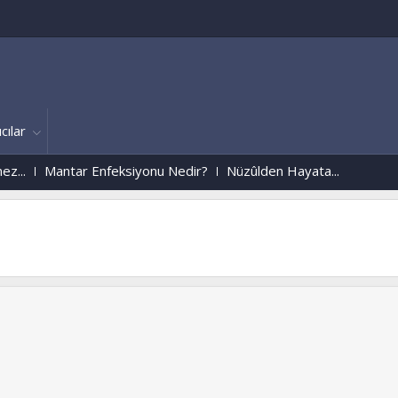
cılar
Mantar Enfeksiyonu Nedir?
Nüzûlden Hayata...