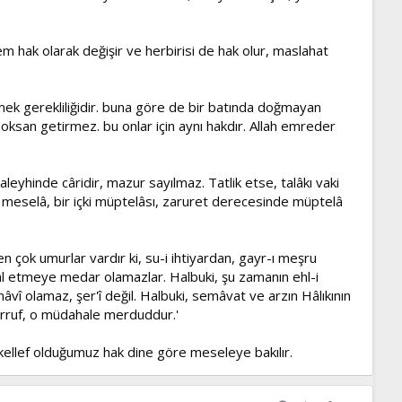
em hak olarak değişir ve herbirisi de hak olur, maslahat
irmek gerekliliğidir. buna göre de bir batında doğmayan
 noksan getirmez. bu onlar için aynı hakdır. Allah emreder
aleyhinde câridir, mazur sayılmaz. Tatlik etse, talâkı vaki
m meselâ, bir içki müptelâsı, zaruret derecesinde müptelâ
 çok umurlar vardır ki, su-i ihtiyardan, gayr-ı meşru
l etmeye medar olamazlar. Halbuki, şu zamanın ehl-i
emâvî olamaz, şer'î değil. Halbuki, semâvat ve arzın Hâlıkının
sarruf, o müdahale merduddur.'
ükellef olduğumuz hak dine göre meseleye bakılır.