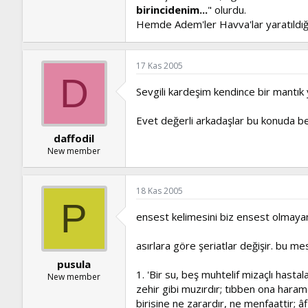
birincidenim...
" olurdu.
Hemde Adem'ler Havva'lar yaratıldığı
17 Kas 2005
D
Sevgili kardeşim kendince bir mantı
Evet değerli arkadaşlar bu konuda be
daffodil
New member
18 Kas 2005
P
ensest kelimesini biz ensest olmayan i
asırlara göre şeriatlar değişir. bu mes
pusula
1. 'Bir su, beş muhtelif mizaçlı hastala
New member
zehir gibi muzırdır; tıbben ona haramd
birisine ne zarardır, ne menfaattir; âf