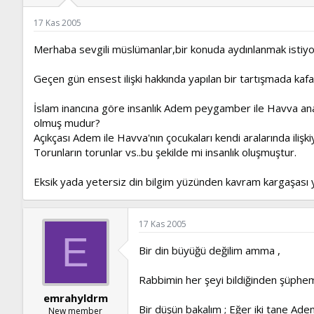
ş
t
l
a
17 Kas 2005
a
r
t
i
Merhaba sevgili müslümanlar,bir konuda aydınlanmak istiy
a
h
n
i
Geçen gün ensest ilişki hakkında yapılan bir tartışmada kaf
İslam inancına göre insanlık Adem peygamber ile Havva ana
olmuş mudur?
Açıkçası Adem ile Havva'nın çocukaları kendi aralarında ilişki
Torunların torunlar vs..bu şekilde mi insanlık oluşmuştur.
Eksik yada yetersiz din bilgim yüzünden kavram kargaşası yaş
17 Kas 2005
E
Bir din büyüğü değilim amma ,
Rabbimin her şeyi bildiğinden şüphe
emrahyldrm
Bir düşün bakalım ; Eğer iki tane Adem
New member