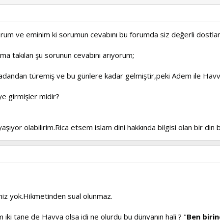
orum ve eminim ki sorumun cevabını bu forumda siz değerli dostla
ama takılan şu sorunun cevabını arıyorum;
dandan türemiş ve bu günlere kadar gelmiştir,peki Adem ile Havva'
ye girmişler midir?
ıyor olabilirim.Rica etsem islam dini hakkında bilgisi olan bir din
miz yok.Hikmetinden sual olunmaz.
 iki tane de Havva olsa idi ne olurdu bu dünyanın hali ? "
Ben biri