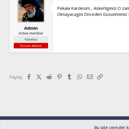
Pekala Kardesim , Askerliginizi O za
Olmayacagini Önceden Düsünmeniz Ger
Admin
Active member
Yönetici
Forum Admin
Facebook
X (Twitter)
Reddit
Pinterest
Tumblr
WhatsApp
E-posta
Link
Paylaş:
Ryzer
Türkçe (TR)