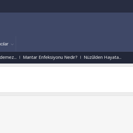
cılar
ez...
Mantar Enfeksiyonu Nedir?
Nüzûlden Hayata...
Köln/ALMANYA