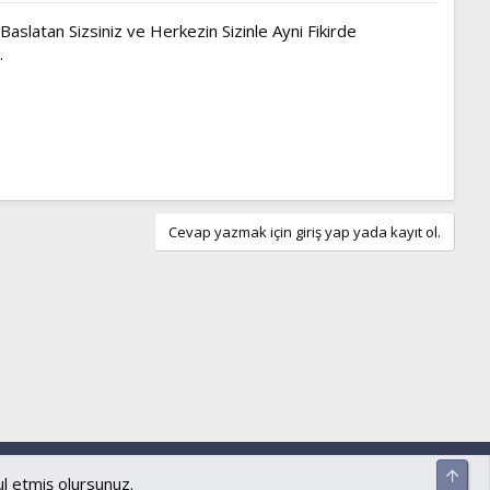
aslatan Sizsiniz ve Herkezin Sizinle Ayni Fikirde
.
Cevap yazmak için giriş yap yada kayıt ol.
ar ve kurallar
Gizlilik politikası
Yardım
Ana sayfa
R
Üst
S