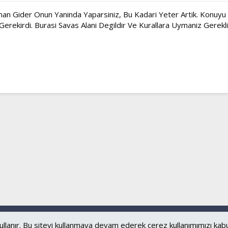
man Gider Onun Yaninda Yaparsiniz, Bu Kadari Yeter Artik. Konuyu B
ekirdi. Burasi Savas Alani Degildir Ve Kurallara Uymaniz Gerekli
Bize ulaşın
Şartl