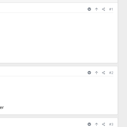
#1
#2
ler
#3