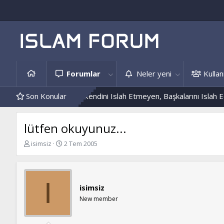
Forumlar
Neler yeni
Kullanı
 Ve Hâdis Örnekleri
Son Konular
Kendini Islah Etmeyen, Başkalarını Islah Edem
lütfen okuyunuz...
K
B
isimsiz
2 Tem 2005
o
a
n
ş
b
l
u
a
I
isimsiz
y
n
u
g
New member
b
ı
a
ç