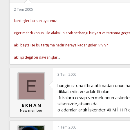
ş
t
l
a
2 Tem 2005
a
r
t
i
kardeşler bu son uyarımız.
a
h
n
i
eğer mehdi konusu ile alakalı olarak herhangi bir yazı ve tartışma geçers
akıl başta ise bu tartışma nedir nereye kadar gider.???????
akıl işi değil bu davranışlar
...
3 Tem 2005
E
hangimiz ona iftira atılmadan onun ha
dikkat edin ve adaletli olun
İftiralara cevap vermek onun askerle
silsenizde,atsanızda
E R H A N
o adamlar artık İskender Ali M İ H R
New member
4 Tem 2005