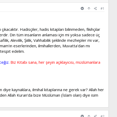
#1
kacaktır. Hadisçiler, hadis kitapları bilinmeden, fıkıhçılar
erdir. Din tüm insanların anlaması için mi yoksa sadece üç
lik, Alevilik, Şiilik, Vahhabilik şeklinde mezhepler mi var,
İmam'ın eserlerinden, ilmihallerden, Muvatta'dan mı
 tespit edelim.
ceğiz.
Biz Kitabı sana, her şeyin açıklayıcısı, müslümanlara
m diye kaynaklara, ilmihal kitaplarına ne gerek var? Allah her
eden Allah Kuran’da bize Müslüman (İslam olan) diye isim
#2