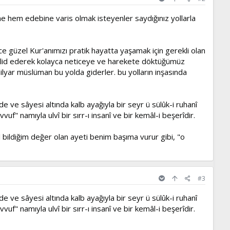
e hem edebine varis olmak isteyenler saydığınız yollarla
e güzel Kur'anımızı pratik hayatta yaşamak için gerekli olan
taklid ederek kolayca neticeye ve harekete döktüğümüz
ilyar müslüman bu yolda giderler. bu yolların inşasında
de ve sâyesi altında kalb ayağıyla bir seyr ü sülûk-i ruhanî
uf" namıyla ulvî bir sırr-ı insanî ve bir kemâl-i beşerîdir.
 bildiğim değer olan ayeti benim başıma vurur gibi, "o
#3
de ve sâyesi altında kalb ayağıyla bir seyr ü sülûk-i ruhanî
uf" namıyla ulvî bir sırr-ı insanî ve bir kemâl-i beşerîdir.