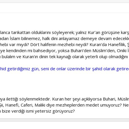
ca tarikattan olduklarını söyleyerek; yalnız Kur’an görüşüne karşı çı
okunmadan İslam bilinemez, halk dini anlayamaz demeye devam edecekl
ebi var mıydı? Dört halifenin mezhebi neydi? Kuran'da Hanefilik, Şafi
diye kendinden mi bahsediyor, yoksa Buhari'den Müslim'den, Oniki 
 bulalım ve Kuran'ın dinin tek kaynağı olarak yeterli olup olmadığını
hid getirdiğimiz gün, seni de onlar üzerinde bir şahid olarak getire
uya ilettiği söylenmektedir. Kuran her şeyi açıklıyorsa Buhari, Müsli
i, Şii, Hanefi, Caferi, Maliki diye mezheplerden medet umuyoruz? N
'ın bize verdiği ismi yetersiz görüyoruz?