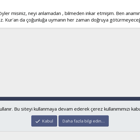
söyler misiniz, neyi anlamadan , bilmeden inkar etmişim. Ben anamı
uz. Kur'an da çoğunluğa uymanın her zaman doğruya götürmeyeceğ
Bize ulaşın
Şartl
ullanır. Bu siteyi kullanmaya devam ederek çerez kullanımımızı kab
®
Community platform by XenForo
© 2010-2024 XenForo Ltd.
Kabul
Daha fazla bilgi edin…
islamforum.com.tr
© 2001 - 2024