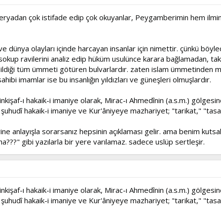
deryadan çok istifade edip çok okuyanlar, Peygamberimin hem ilmin
ünya olayları içinde harcayan insanlar için nimettir. çünkü böylec
 sokup ravilerini analiz edip hüküm usulünce karara bağlamadan, 
labildiği tüm ümmeti götüren bulvarlardır. zaten islam ümmetinden m
sahibi imamlar ise bu insanlığın yıldızları ve güneşleri olmuşlardır.
nkişaf-ı hakaik-i imaniye olarak, Mirac-ı Ahmedînin (a.s.m.) gölgesin
 şuhudî hakaik-i imaniye ve Kur'âniyeye mazhariyet; "tarikat," "tasavv
e anlayışla sorarsanız hepsinin açıklaması gelir. ama benim kutsal
a???" gibi yazılarla bir yere varılamaz. sadece uslüp sertleşir.
nkişaf-ı hakaik-i imaniye olarak, Mirac-ı Ahmedînin (a.s.m.) gölgesin
 şuhudî hakaik-i imaniye ve Kur'âniyeye mazhariyet; "tarikat," "tasavv