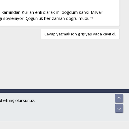
n karnından Kur'an ehli olarak mı doğdum sanki. Milyar
i söyleniyor. Çoğunluk her zaman doğru mudur?
Cevap yazmak için giriş yap yada kayıt ol.
ar ve kurallar
Gizlilik politikası
Yardım
Ana sayfa
R
Üst
S
ul etmiş olursunuz.
S
Alt