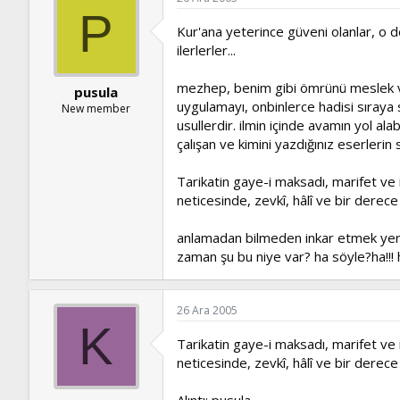
P
Kur'ana yeterince güveni olanlar, o 
ilerlerler...
mezhep, benim gibi ömrünü meslek ve d
pusula
uygulamayı, onbinlerce hadisi sıraya
New member
usullerdir. ilmin içinde avamın yol a
çalışan ve kimini yazdığınız eserlerin 
Tarikatin gaye-i maksadı, marifet ve i
neticesinde, zevkî, hâlî ve bir derece
anlamadan bilmeden inkar etmek yerin
zaman şu bu niye var? ha söyle?ha!!! h
26 Ara 2005
K
Tarikatin gaye-i maksadı, marifet ve i
neticesinde, zevkî, hâlî ve bir derece
Alıntı: pusula