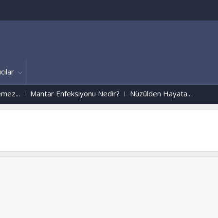
cılar
.
Mantar Enfeksiyonu Nedir?
Nüzûlden Hayata...