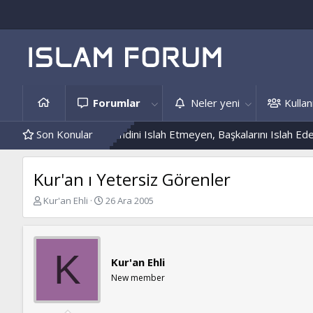
Forumlar
Neler yeni
Kullanı
Hâdis Örnekleri
Son Konular
Kendini Islah Etmeyen, Başkalarını Islah Edemez..
Kur'an ı Yetersiz Görenler
K
B
Kur'an Ehli
26 Ara 2005
o
a
n
ş
b
l
u
a
K
Kur'an Ehli
y
n
u
g
New member
b
ı
a
ç