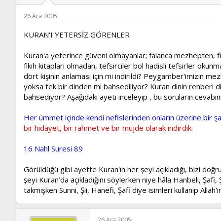
ş
t
l
a
26 Ara 2005
a
r
t
i
KURAN'I YETERSİZ GÖRENLER
a
h
n
i
Kuran'a yeterince güveni olmayanlar; falanca mezhepten, filan
fıkıh kitapları olmadan, tefsirciler bol hadisli tefsirler 
dört kişinin anlaması için mi indirildi? Peygamber'imizin mezh
yoksa tek bir dinden mi bahsediliyor? Kuran dinin rehberi 
bahsediyor? Aşağıdaki ayeti inceleyip , bu soruların cevabını
Her ümmet içinde kendi nefislerinden onların üzerine bir şa
bir hidayet, bir rahmet ve bir müjde olarak indirdik.
16 Nahl Suresi 89
Görüldüğü gibi ayette Kuran'ın her şeyi açıkladığı, bizi doğr
şeyi Kuran’da açıkladığını söylerken niye hâla Hanbeli, Şaf
takmışken Sunni, Şii, Hanefi, Şafi diye isimleri kullanıp Allah
26 Ara 2005