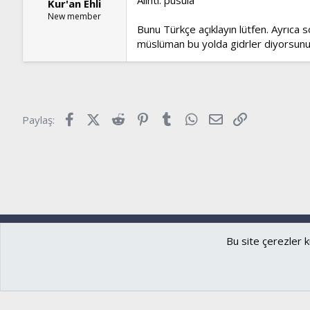
Kur'an Ehli
New member
Bunu Türkçe açıklayın lütfen. Ayrıca 
müslüman bu yolda gidrler diyorsun
Facebook
X (Twitter)
Reddit
Pinterest
Tumblr
WhatsApp
E-posta
Link
Paylaş:
Ryzer
Türkçe (TR)
Bu site çerezler k