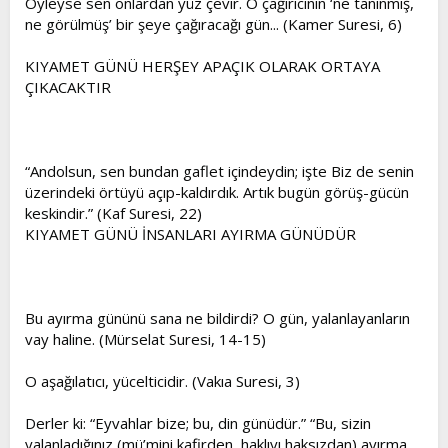
Öyleyse sen onlardan yüz çevir. O çağırıcının ‘ne tanınmış,
ne görülmüş’ bir şeye çağıracağı gün... (Kamer Suresi, 6)
KIYAMET GÜNÜ HERŞEY APAÇIK OLARAK ORTAYA
ÇIKACAKTIR
“Andolsun, sen bundan gaflet içindeydin; işte Biz de senin
üzerindeki örtüyü açıp-kaldırdık. Artık bugün görüş-gücün
keskindir.” (Kaf Suresi, 22)
KIYAMET GÜNÜ İNSANLARI AYIRMA GÜNÜDÜR
Bu ayırma gününü sana ne bildirdi? O gün, yalanlayanların
vay haline. (Mürselat Suresi, 14-15)
O aşağılatıcı, yücelticidir. (Vakıa Suresi, 3)
Derler ki: “Eyvahlar bize; bu, din günüdür.” “Bu, sizin
yalanladığınız (mü’mini kafirden, haklıyı haksızdan) ayırma