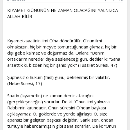
KIYAMET GÜNÜNÜN NE ZAMAN OLACAĞINI YALNIZCA
ALLAH BİLİR
Kıyamet-saatinin ilmi O’na döndürülür. O’nun ilmi
olmaksızın, hiç bir meyve tomurcuğundan çıkmaz, hiç bir
dişi gebe kalmaz ve doğurmaz da. Onlara: “Benim
ortaklarım nerede” diye sesleneceği gün, dediler ki: “Sana
arzettik ki, bizden hiç bir şahid yok.” (Fussilet Suresi, 47)
Şüphesiz o hüküm (fasl) günü, belirlenmiş bir vakittir.
(Nebe Suresi, 17)
Saatin (kıyametin) ne zaman demir atacağını
(gerçekleşeceğini) sorarlar. De ki: “Onun ilmi yalnızca
Rabbimin katındadır. Onun süresini O’ndan başkası
açıklayamaz. O, göklerde ve yerde ağırlaştı. O, size
apansız bir gelişten başkası değildir.” Sanki sen, ondan
tümüyle haberdarmışsın gibi sana sorarlar. De ki: “Onun