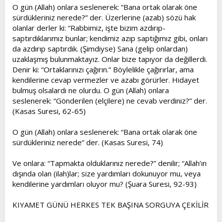
O gün (Allah) onlara seslenerek: “Bana ortak olarak öne
sürdükleriniz nerede?” der. Üzerlerine (azab) sözü hak
olanlar derler ki: “Rabbimiz, işte bizim azdırıp-
saptırdıklarımız bunlar; kendimiz azıp saptığımız gibi, onları
da azdırıp saptırdık. (Şimdiyse) Sana (gelip onlardan)
uzaklaşmış bulunmaktayız. Onlar bize tapıyor da değillerdi.
Denir ki: “Ortaklarınızı çağırın.” Böylelikle çağırırlar, ama
kendilerine cevap vermezler ve azabı görürler. Hidayet
bulmuş olsalardı ne olurdu. O gün (Allah) onlara
seslenerek: “Gönderilen (elçilere) ne cevab verdiniz?” der.
(Kasas Suresi, 62-65)
O gün (Allah) onlara seslenerek: “Bana ortak olarak öne
sürdükleriniz nerede” der. (Kasas Suresi, 74)
Ve onlara: “Tapmakta olduklarınız nerede?” denilir; “Allah’ın
dışında olan (ilah)lar; size yardımları dokunuyor mu, veya
kendilerine yardımları oluyor mu? (Şuara Suresi, 92-93)
KIYAMET GÜNÜ HERKES TEK BAŞINA SORGUYA ÇEKİLİR