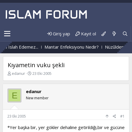
Giriş yap
Kayıt ol
ez...
Mantar Enfeksiyonu Nedir?
Nüzûlden Hayata...
Kıyametin vuku şekli
K
B
edanur
23 Eki 2005
o
a
n
ş
b
l
edanur
E
u
a
New member
y
n
u
g
b
ı
a
ç
23 Eki 2005
#1
ş
t
l
a
*Yer başka bir, yer gökler dehaline getirildiği,bir ve gücüne
a
r