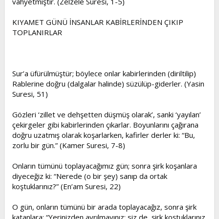
vahyetmiştir. (Zelzele Suresi, 1-5)
KIYAMET GÜNÜ İNSANLAR KABİRLERİNDEN ÇIKIP
TOPLANIRLAR
Sur’a üfürülmüştür; böylece onlar kabirlerinden (diriltilip)
Rablerine doğru (dalgalar halinde) süzülüp-giderler. (Yasin
Suresi, 51)
Gözleri ‘zillet ve dehşetten düşmüş olarak’, sanki ‘yayılan’
çekirgeler gibi kabirlerinden çıkarlar. Boyunlarını çağırana
doğru uzatmış olarak koşarlarken, kafirler derler ki: “Bu,
zorlu bir gün.” (Kamer Suresi, 7-8)
Onların tümünü toplayacağımız gün; sonra şirk koşanlara
diyeceğiz ki: “Nerede (o bir şey) sanıp da ortak
koştuklarınız?” (En’am Suresi, 22)
O gün, onların tümünü bir arada toplayacağız, sonra şirk
katanlara: “Yerinizden ayrılmayınız; siz de, şirk koştuklarınız