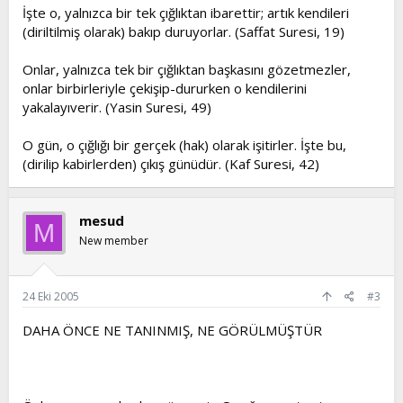
İşte o, yalnızca bir tek çığlıktan ibarettir; artık kendileri
(diriltilmiş olarak) bakıp duruyorlar. (Saffat Suresi, 19)
Onlar, yalnızca tek bir çığlıktan başkasını gözetmezler,
onlar birbirleriyle çekişip-dururken o kendilerini
yakalayıverir. (Yasin Suresi, 49)
O gün, o çığlığı bir gerçek (hak) olarak işitirler. İşte bu,
(dirilip kabirlerden) çıkış günüdür. (Kaf Suresi, 42)
mesud
M
New member
24 Eki 2005
#3
DAHA ÖNCE NE TANINMIŞ, NE GÖRÜLMÜŞTÜR