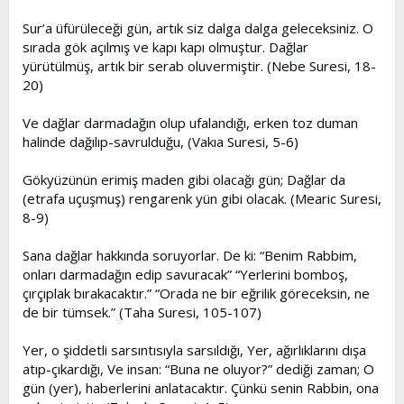
Sur’a üfürüleceği gün, artık siz dalga dalga geleceksiniz. O
sırada gök açılmış ve kapı kapı olmuştur. Dağlar
yürütülmüş, artık bir serab oluvermiştir. (Nebe Suresi, 18-
20)
Ve dağlar darmadağın olup ufalandığı, erken toz duman
halinde dağılıp-savrulduğu, (Vakıa Suresi, 5-6)
Gökyüzünün erimiş maden gibi olacağı gün; Dağlar da
(etrafa uçuşmuş) rengarenk yün gibi olacak. (Mearic Suresi,
8-9)
Sana dağlar hakkında soruyorlar. De ki: “Benim Rabbim,
onları darmadağın edip savuracak” “Yerlerini bomboş,
çırçıplak bırakacaktır.” “Orada ne bir eğrilik göreceksin, ne
de bir tümsek.” (Taha Suresi, 105-107)
Yer, o şiddetli sarsıntısıyla sarsıldığı, Yer, ağırlıklarını dışa
atıp-çıkardığı, Ve insan: “Buna ne oluyor?” dediği zaman; O
gün (yer), haberlerini anlatacaktır. Çünkü senin Rabbin, ona