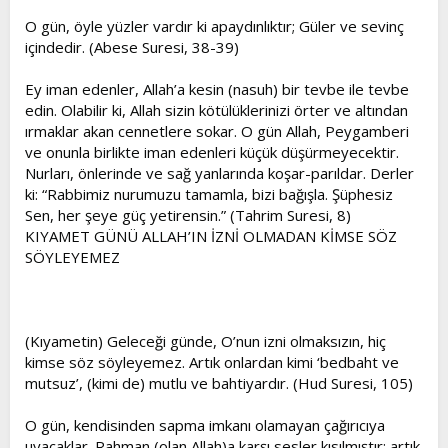
O gün, öyle yüzler vardır ki apaydınlıktır; Güler ve sevinç
içindedir. (Abese Suresi, 38-39)
Ey iman edenler, Allah’a kesin (nasuh) bir tevbe ile tevbe
edin. Olabilir ki, Allah sizin kötülüklerinizi örter ve altından
ırmaklar akan cennetlere sokar. O gün Allah, Peygamberi
ve onunla birlikte iman edenleri küçük düşürmeyecektir.
Nurları, önlerinde ve sağ yanlarında koşar-parıldar. Derler
ki: “Rabbimiz nurumuzu tamamla, bizi bağışla. Şüphesiz
Sen, her şeye güç yetirensin.” (Tahrim Suresi, 8)
KIYAMET GÜNÜ ALLAH’IN İZNİ OLMADAN KİMSE SÖZ
SÖYLEYEMEZ
(Kıyametin) Geleceği günde, O’nun izni olmaksızın, hiç
kimse söz söyleyemez. Artık onlardan kimi ‘bedbaht ve
mutsuz’, (kimi de) mutlu ve bahtiyardır. (Hud Suresi, 105)
O gün, kendisinden sapma imkanı olamayan çağırıcıya
uyacaklar. Rahman (olan Allah)a karşı sesler kısılmıştır; artık