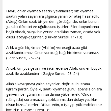
Hayır, onlar kıyamet-saatini yalanladılar; biz kıyamet
saatini yalan sayanlara çılgınca yanan bir ateş hazırladık.
(Ateş,) Onları uzak bir yerden gördüğünde, onlar bunun
gazablı öfkesini ve uğultusunu işitirler. Elleri boyunlarına
bağlı olarak, sıkışık bir yerine atıldıkları zaman, orada yok
oluşu isteyip-çağırırlar. (Furkan Suresi, 11-13)
Artık o gün hiç kimse (Allah’ın) vereceği azab gibi
azablandıramaz. Onun vuracağı bağı hiç kimse vuramaz.
(Fecr Suresi, 25-26)
Ancak kim yüz çevirir ve inkâr ederse Allah, onu en büyük
azab ile azablandırır. (Gaşiye Suresi, 23-24)
Allah’a kavuşmayı yalan sayanlar, doğrusu hüsrana
uğramışlardır. Öyle ki, saat (kıyamet günü) apansız onlara
geliverince, günahlarını sırtlarına yüklenerek: “Onda
(dünyada) sorumsuzca yaptıklarımızdan dolayı yazıklar
olsun bize…” derler. Dikkat edin, o işleyip-yüklendikleri ne
kötüdür. (En’am Suresi, 31)