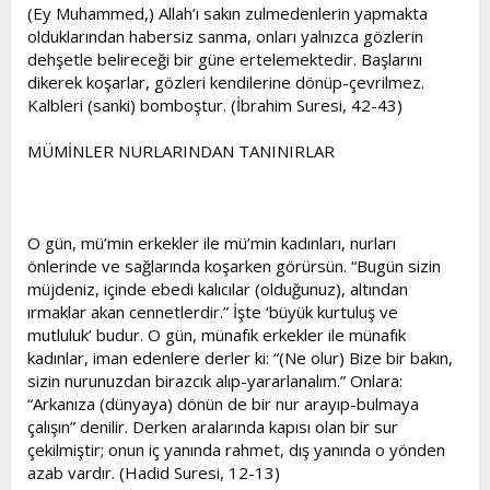
(Ey Muhammed,) Allah’ı sakın zulmedenlerin yapmakta
olduklarından habersiz sanma, onları yalnızca gözlerin
dehşetle belireceği bir güne ertelemektedir. Başlarını
dikerek koşarlar, gözleri kendilerine dönüp-çevrilmez.
Kalbleri (sanki) bomboştur. (İbrahim Suresi, 42-43)
MÜMİNLER NURLARINDAN TANINIRLAR
O gün, mü’min erkekler ile mü’min kadınları, nurları
önlerinde ve sağlarında koşarken görürsün. “Bugün sizin
müjdeniz, içinde ebedi kalıcılar (olduğunuz), altından
ırmaklar akan cennetlerdir.” İşte ‘büyük kurtuluş ve
mutluluk’ budur. O gün, münafık erkekler ile münafık
kadınlar, iman edenlere derler ki: “(Ne olur) Bize bir bakın,
sizin nurunuzdan birazcık alıp-yararlanalım.” Onlara:
“Arkanıza (dünyaya) dönün de bir nur arayıp-bulmaya
çalışın” denilir. Derken aralarında kapısı olan bir sur
çekilmiştir; onun iç yanında rahmet, dış yanında o yönden
azab vardır. (Hadid Suresi, 12-13)