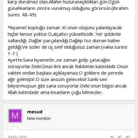
karşı durulmaz olan.Allahın huzurunaçıktıkları gün.Ogün
t
i
günahkarların zincire vurulmuş olduğunu görürsün.(ibrahim
a
h
sures. 48-49)
n
i
*kıyamet koptuğu zaman .Ki onun oluşunu yalanlayacak
hiçbir kimse yoktur.O,alçaltıcı yükselticidir..Yer şiddetle
sallandığı .Dağlar parçalandığı.Dağılıp toz duman haline
geldiği.Ve sizler de üç sınıf olduğunuz zaman.(vakıa suresi
1-7 )
Ayette:Sana kıyametin ,ne zaman gelip çatacağını
soruıyorlar.Deki:Onun ilmi ancak Rabbimin katındadır.Onun
vaktini ondan başkası açıklayamaz.O göklere de yerede
ağır gelmiştir.O size ansızın gelecektir.Sanki sen
biliyormuşsun gibi sana soruyorlar.Deki onun bilgisi ancak
Allah katındadır ama insanların çoğu bilmezler.
mesud
M
New member
24 Eki 2005
#2