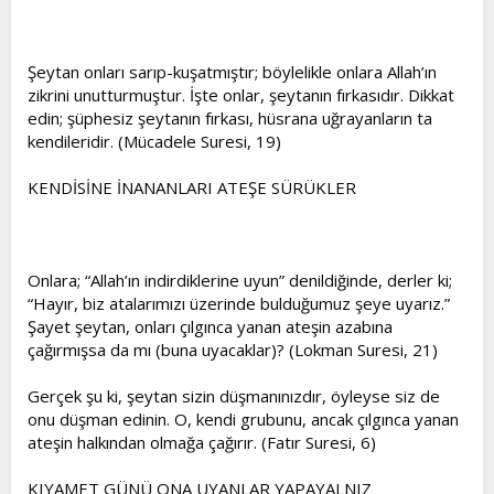
Şeytan onları sarıp-kuşatmıştır; böylelikle onlara Allah’ın
zikrini unutturmuştur. İşte onlar, şeytanın fırkasıdır. Dikkat
edin; şüphesiz şeytanın fırkası, hüsrana uğrayanların ta
kendileridir. (Mücadele Suresi, 19)
KENDİSİNE İNANANLARI ATEŞE SÜRÜKLER
Onlara; “Allah’ın indirdiklerine uyun” denildiğinde, derler ki;
“Hayır, biz atalarımızı üzerinde bulduğumuz şeye uyarız.”
Şayet şeytan, onları çılgınca yanan ateşin azabına
çağırmışsa da mı (buna uyacaklar)? (Lokman Suresi, 21)
Gerçek şu ki, şeytan sizin düşmanınızdır, öyleyse siz de
onu düşman edinin. O, kendi grubunu, ancak çılgınca yanan
ateşin halkından olmağa çağırır. (Fatır Suresi, 6)
KIYAMET GÜNÜ ONA UYANLAR YAPAYALNIZ