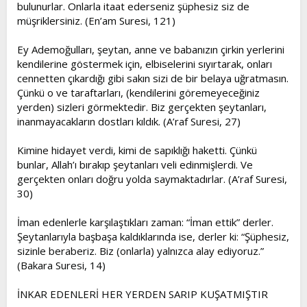
bulunurlar. Onlarla itaat ederseniz şüphesiz siz de
müşriklersiniz. (En’am Suresi, 121)
Ey Ademoğulları, şeytan, anne ve babanızın çirkin yerlerini
kendilerine göstermek için, elbiselerini sıyırtarak, onları
cennetten çıkardığı gibi sakın sizi de bir belaya uğratmasın.
Çünkü o ve taraftarları, (kendilerini göremeyeceğiniz
yerden) sizleri görmektedir. Biz gerçekten şeytanları,
inanmayacakların dostları kıldık. (A’raf Suresi, 27)
Kimine hidayet verdi, kimi de sapıklığı haketti. Çünkü
bunlar, Allah’ı bırakıp şeytanları veli edinmişlerdi. Ve
gerçekten onları doğru yolda saymaktadırlar. (A’raf Suresi,
30)
İman edenlerle karşılaştıkları zaman: “İman ettik” derler.
Şeytanlarıyla başbaşa kaldıklarında ise, derler ki: “Şüphesiz,
sizinle beraberiz. Biz (onlarla) yalnızca alay ediyoruz.”
(Bakara Suresi, 14)
İNKAR EDENLERİ HER YERDEN SARIP KUŞATMIŞTIR