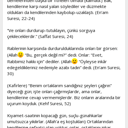
demelerinden başka bir fitneleri olmadı (kalmadı.) Bak,
kendilerine karşı nasıl yalan söylediler ve düzmekte
oldukları da kendilerinden kaybolup-uzaklaştı. (En’am
Suresi, 22-24)
“Ve onları durdurup-tutuklayın, çünkü sorguya
çekileceklerdir.” (Saffat Suresi, 24)
Rablerinin karşısında durdurulduklarında onları bir görsen:
(Allah
“Bu, gerçek değil mi?” dedi. Onlar: “Evet,
Rabbimiz hakkı için” dediler. (Allah
“Öyleyse inkâr
edegeldikleriniz nedeniyle azabı tadın” dedi. (En’am Suresi,
30)
(Kafirlere) “Benim ortaklarım sandığınız şeyleri çağırın”
diyeceği gün; işte onları çağırmışlardır, ama onlar,
kendilerine cevap vermemişlerdir. Biz onların aralarında bir
uçurum koyduk. (Kehf Suresi, 52)
Kıyamet-saatinin kopacağı gün, suçlu-günahkarlar
umutsuzca yıkılırlar. (Allah’a eş koştukları) Ortaklarından
kendilerine şefaatçi olan yoktur; onlar, ortaklarını inkar