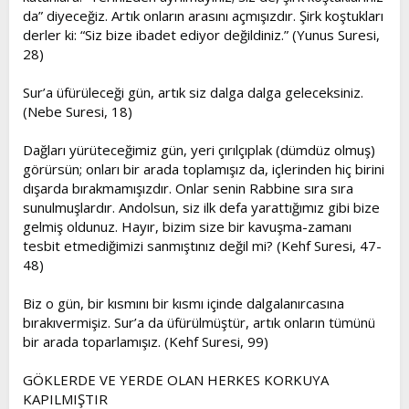
da” diyeceğiz. Artık onların arasını açmışızdır. Şirk koştukları
derler ki: “Siz bize ibadet ediyor değildiniz.” (Yunus Suresi,
28)
Sur’a üfürüleceği gün, artık siz dalga dalga geleceksiniz.
(Nebe Suresi, 18)
Dağları yürüteceğimiz gün, yeri çırılçıplak (dümdüz olmuş)
görürsün; onları bir arada toplamışız da, içlerinden hiç birini
dışarda bırakmamışızdır. Onlar senin Rabbine sıra sıra
sunulmuşlardır. Andolsun, siz ilk defa yarattığımız gibi bize
gelmiş oldunuz. Hayır, bizim size bir kavuşma-zamanı
tesbit etmediğimizi sanmıştınız değil mi? (Kehf Suresi, 47-
48)
Biz o gün, bir kısmını bir kısmı içinde dalgalanırcasına
bırakıvermişiz. Sur’a da üfürülmüştür, artık onların tümünü
bir arada toparlamışız. (Kehf Suresi, 99)
GÖKLERDE VE YERDE OLAN HERKES KORKUYA
KAPILMIŞTIR