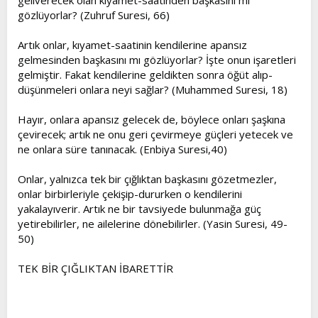
geliverecek olan kıyamet-saatinden başkasını mı
gözlüyorlar? (Zuhruf Suresi, 66)
Artık onlar, kıyamet-saatinin kendilerine apansız
gelmesinden başkasını mı gözlüyorlar? İşte onun işaretleri
gelmiştir. Fakat kendilerine geldikten sonra öğüt alıp-
düşünmeleri onlara neyi sağlar? (Muhammed Suresi, 18)
Hayır, onlara apansız gelecek de, böylece onları şaşkına
çevirecek; artık ne onu geri çevirmeye güçleri yetecek ve
ne onlara süre tanınacak. (Enbiya Suresi,40)
Onlar, yalnızca tek bir çığlıktan başkasını gözetmezler,
onlar birbirleriyle çekişip-dururken o kendilerini
yakalayıverir. Artık ne bir tavsiyede bulunmağa güç
yetirebilirler, ne ailelerine dönebilirler. (Yasin Suresi, 49-
50)
TEK BİR ÇIĞLIKTAN İBARETTİR