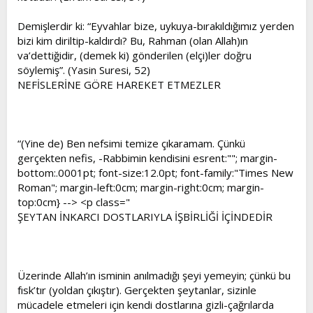
Demişlerdir ki: “Eyvahlar bize, uykuya-bırakıldığımız yerden
bizi kim diriltip-kaldırdı? Bu, Rahman (olan Allah)ın
va’dettiğidir, (demek ki) gönderilen (elçi)ler doğru
söylemiş”. (Yasin Suresi, 52)
NEFİSLERİNE GÖRE HAREKET ETMEZLER
“(Yine de) Ben nefsimi temize çıkaramam. Çünkü
gerçekten nefis, -Rabbimin kendisini esrent:""; margin-
bottom:.0001pt; font-size:12.0pt; font-family:"Times New
Roman"; margin-left:0cm; margin-right:0cm; margin-
top:0cm} --> <p class="
ŞEYTAN İNKARCI DOSTLARIYLA İŞBİRLİĞİ İÇİNDEDİR
Üzerinde Allah’ın isminin anılmadığı şeyi yemeyin; çünkü bu
fısk’tır (yoldan çıkıştır). Gerçekten şeytanlar, sizinle
mücadele etmeleri için kendi dostlarına gizli-çağrılarda