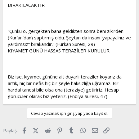
BIRAKILACAKTIR
“Çünkü o, gerçekten bana geldikten sonra beni zikirden
(Kur’an’dan) saptırmış oldu. Şeytan da insanı ‘yapayalnız ve
yardımsız” bırakandır.” (Furkan Suresi, 29)
KIYAMET GÜNÜ HASSAS TERAZİLER KURULUR
Biz ise, kıyamet gününe ait duyarlı teraziler koyarız da
artık, hiç bir nefis hiç bir şeyle haksızlığa uğramaz. Bir
hardal tanesi bile olsa ona (teraziye) getiririz. Hesap
görücüler olarak biz yeteriz. (Enbiya Suresi, 47)
Cevap yazmak için giriş yap yada kayıt ol.
Facebook
X (Twitter)
Reddit
Pinterest
Tumblr
WhatsApp
E-posta
Link
Paylaş: