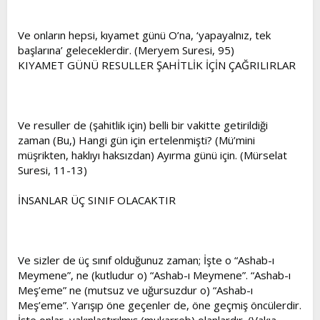
Ve onların hepsi, kıyamet günü O’na, ‘yapayalnız, tek
başlarına’ geleceklerdir. (Meryem Suresi, 95)
KIYAMET GÜNÜ RESULLER ŞAHİTLİK İÇİN ÇAĞRILIRLAR
Ve resuller de (şahitlik için) belli bir vakitte getirildiği
zaman (Bu,) Hangi gün için ertelenmişti? (Mü’mini
müşrikten, haklıyı haksızdan) Ayırma günü için. (Mürselat
Suresi, 11-13)
İNSANLAR ÜÇ SINIF OLACAKTIR
Ve sizler de üç sınıf olduğunuz zaman; İşte o “Ashab-ı
Meymene”, ne (kutludur o) “Ashab-ı Meymene”. “Ashab-ı
Meş’eme” ne (mutsuz ve uğursuzdur o) “Ashab-ı
Meş’eme”. Yarışıp öne geçenler de, öne geçmiş öncülerdir.
İşte onlar, yakınlaştırılmış (mukarreb) olanlardır. (Vakıa