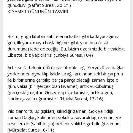
günüdür.” (Saffat Suresi, 20-21)
KIYAMET GÜNÜNÜN TASVİRİ
Bizim, göğü kitabın sahifelerini katlar gibi katlayacağımız
gün, ilk yaratmaya başladığımız gibi, yine onu (eski
durumuna) iade edeceğiz. Bu, bizim üzerimizde bir vaiddir.
Elbette, biz yapıcılarız. (Enbiya Suresi,104)
Artık sur’a tek bir üfürülüşle üfürüleceği. Yeryüzü ve dağlar
yerlerinden oynatılıp kaldırılacağı, ardından tek bir çarpma
ile birbirlerine çarpılıp parça parça olacağı zaman. İşte o
gün, vakıa (bir gerçek olan kıyamet) artık vukubulmuş
(gerçekleşmiş)tur. Gök yarılıp-çatlamıştır; artık o gün,
‘sarkmış-za’fa uğramıştır.’ (Hakka Suresi, 13-16)
Yıldızlar ‘örtülüp (ışıkları) silindiği’ zaman, Gök yarıldığı
zaman Dağlar, kökünden sökülüp savurulduğu zaman, Ve
resuller de (şahitlik için) belli bir vakitte getirildiği zaman
(Mürselat Suresi, 8-11)