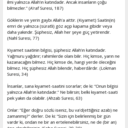
ilmi yalnızca Allah’ın katındadır. Ancak insanların çoğu
bilmezler.” (A’raf Suresi, 187)
Göklerin ve yerin gaybı Allah’a aittir. (Kıyamet) Saatin(in)
emri de yalnızca (süratli) göz açıp kapama gibidir veya
daha yakındır. Şüphesiz, Allah her şeye güç yetirendir.
(Nahl Suresi, 77)
Kıyamet saatinin bilgisi, şüphesiz Allah’ın katındadır.
Yağmuru yağdırır; rahimlerde olanı bilir. Hiç kimse, yarın ne
kazanacağını bilmez. Hiç kimse de, hangi yerde öleceğini
bilmez. Hiç şüphesiz Allah bilendir, haberdârdır. (Lokman
Suresi, 34)
İnsanlar, sana kıyamet-saatini sorarlar; de ki: “Onun bilgisi
yalnızca Allah’ın katındadır.” Ne bilirsin; belki kıyamet-saati
pek yakın da olabilir. (Ahzab Suresi, 63)
Onlar: “Eğer doğru sözlü iseniz, bu va’d(ettiğiniz azab) ne
zamanmış?” derler. De ki: “Sizin için belirlenmiş bir gün
vardır ki, ondan ne bir an ertelenebilirsiniz, ne de (bir an)