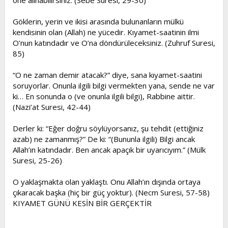
öne alınabilirsiniz. (Sebe Suresi, 29-30)
Göklerin, yerin ve ikisi arasında bulunanların mülkü
kendisinin olan (Allah) ne yücedir. Kıyamet-saatinin ilmi
O’nun katındadır ve O’na döndürüleceksiniz. (Zuhruf Suresi,
85)
“O ne zaman demir atacak?” diye, sana kıyamet-saatini
soruyorlar. Onunla ilgili bilgi vermekten yana, sende ne var
ki… En sonunda o (ve onunla ilgili bilgi), Rabbine aittir.
(Nazi’at Suresi, 42-44)
Derler ki: “Eğer doğru söylüyorsanız, şu tehdit (ettiğiniz
azab) ne zamanmış?” De ki: “(Bununla ilgili) Bilgi ancak
Allah’ın katındadır. Ben ancak apaçık bir uyarıcıyım.” (Mülk
Suresi, 25-26)
O yaklaşmakta olan yaklaştı. Onu Allah’ın dışında ortaya
çıkaracak başka (hiç bir güç yoktur). (Necm Suresi, 57-58)
KIYAMET GÜNÜ KESİN BİR GERÇEKTİR