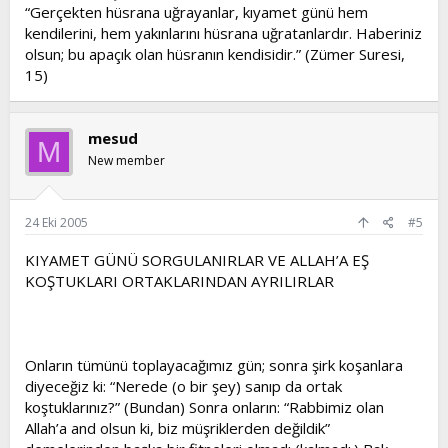
“Gerçekten hüsrana uğrayanlar, kıyamet günü hem
kendilerini, hem yakınlarını hüsrana uğratanlardır. Haberiniz
olsun; bu apaçık olan hüsranın kendisidir.” (Zümer Suresi,
15)
mesud
M
New member
24 Eki 2005
#5
KIYAMET GÜNÜ SORGULANIRLAR VE ALLAH’A EŞ
KOŞTUKLARI ORTAKLARINDAN AYRILIRLAR
Onların tümünü toplayacağımız gün; sonra şirk koşanlara
diyeceğiz ki: “Nerede (o bir şey) sanıp da ortak
koştuklarınız?” (Bundan) Sonra onların: “Rabbimiz olan
Allah’a and olsun ki, biz müşriklerden değildik”