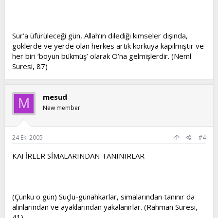
Sur’a üfürüleceği gün, Allah’ın dilediği kimseler dışında,
göklerde ve yerde olan herkes artık korkuya kapılmıştır ve
her biri ‘boyun bükmüş’ olarak O’na gelmişlerdir. (Neml
Suresi, 87)
mesud
M
New member
24 Eki 2005
#4
KAFİRLER SİMALARINDAN TANINIRLAR
(Çünkü o gün) Suçlu-günahkarlar, simalarından tanınır da
alınlarından ve ayaklarından yakalanırlar. (Rahman Suresi,
41)