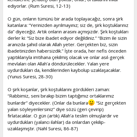
ediyorlar. (Rum Suresi, 12-13)
O gün, onların tümünü bir arada toplayacağız, sonra şirk
katanlara: “Yerinizden ayrılmayınız; siz de, şirk koştuklarınız
da” diyeceğiz. Artık onların arasını açmışızdır. Şirk koştukları
derler ki: “Siz bize ibadet ediyor değildiniz.” “Bizim ile sizin
aranızda şahid olarak Allah yeter. Gerçekten biz, sizin
ibadetinizden habersizdik.” İşte orada, her nefis önceden
yaptıklarıyla imtihana çekilmiş olacak ve onlar asıl-gerçek
mevlaları olan Allah’a döndürülecekler. Yalan yere
uydurdukları da, kendilerinden kaybolup uzaklaşacaklar.
(Yunus Suresi, 28-30)
O şirk koşanlar, şirk koştuklarını gördükleri zaman:
“Rabbimiz, seni bırakıp bizim taptığımız ortaklarımız
bunlardır” diyecekler. (Onlar da bunlara
“Siz gerçekten
yalan söyleyenlersiniz” diye sözü (geri çevirip)
fırlatacaklar. O gün (artık) Allah’a teslim olmuşlardır ve
uydurdukları (yalancı ilahlar) da onlardan çekilip-
uzaklaşmıştır. (Nahl Suresi, 86-87)