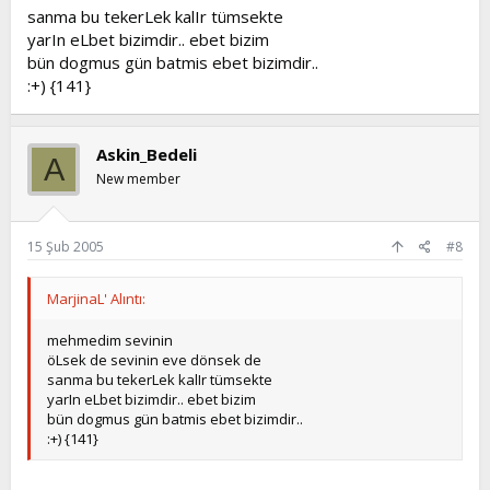
sanma bu tekerLek kalIr tümsekte
yarIn eLbet bizimdir.. ebet bizim
bün dogmus gün batmis ebet bizimdir..
:+) {141}
Askin_Bedeli
A
New member
15 Şub 2005
#8
MarjinaL' Alıntı:
mehmedim sevinin
öLsek de sevinin eve dönsek de
sanma bu tekerLek kalIr tümsekte
yarIn eLbet bizimdir.. ebet bizim
bün dogmus gün batmis ebet bizimdir..
:+) {141}