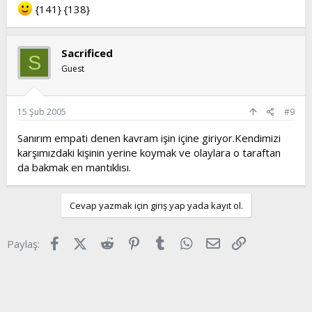
{141} {138}
Sacrificed
S
Guest
15 Şub 2005
#9
Sanırım empati denen kavram işin içine giriyor.Kendimizi
karşımızdaki kişinin yerine koymak ve olaylara o taraftan
da bakmak en mantıklısı.
Cevap yazmak için giriş yap yada kayıt ol.
Facebook
X (Twitter)
Reddit
Pinterest
Tumblr
WhatsApp
E-posta
Link
Paylaş: