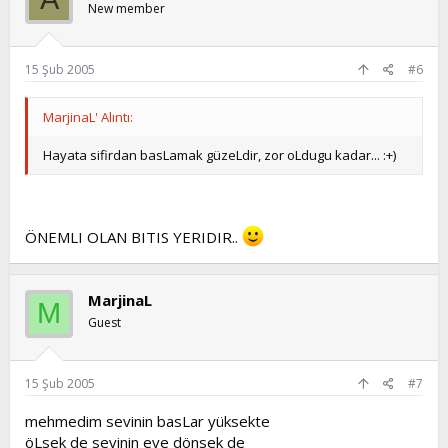
New member
15 Şub 2005
#6
MarjinaL' Alıntı:
Hayata sifirdan basLamak güzeLdir, zor oLdugu kadar... :+)
ÖNEMLI OLAN BITIS YERIDIR..
MarjinaL
M
Guest
15 Şub 2005
#7
mehmedim sevinin basLar yüksekte
öLsek de sevinin eve dönsek de