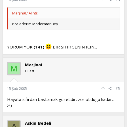
MarjinaL' Alıntı:
rica ederim Moderator Bey.
YORUM YOK {141}
BIR SIFIR SENIN ICIN...
MarjinaL
M
Guest
15 Şub 2005
#5
Hayata sifirdan basLamak güzeLdir, zor oLdugu kadar...
:+)
Askin_Bedeli
A