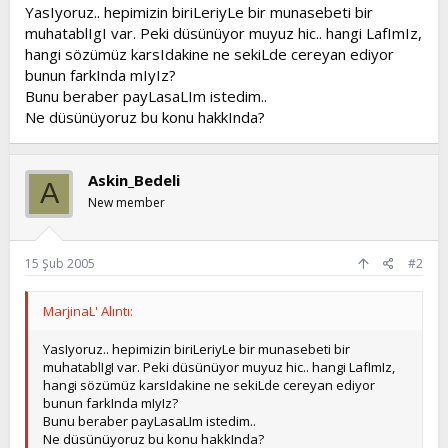
l
a
YasIyoruz.. hepimizin biriLeriyLe bir munasebeti bir
a
r
muhatablIgI var. Peki düsünüyor muyuz hic.. hangi LafImIz,
t
i
hangi sözümüz karsIdakine ne sekiLde cereyan ediyor
a
h
bunun farkInda mIyIz?
n
i
Bunu beraber payLasaLIm istedim..
Ne düsünüyoruz bu konu hakkInda?
Askin_Bedeli
A
New member
15 Şub 2005
#2
MarjinaL' Alıntı:
YasIyoruz.. hepimizin biriLeriyLe bir munasebeti bir
muhatablIgI var. Peki düsünüyor muyuz hic.. hangi LafImIz,
hangi sözümüz karsIdakine ne sekiLde cereyan ediyor
bunun farkInda mIyIz?
Bunu beraber payLasaLIm istedim..
Ne düsünüyoruz bu konu hakkInda?