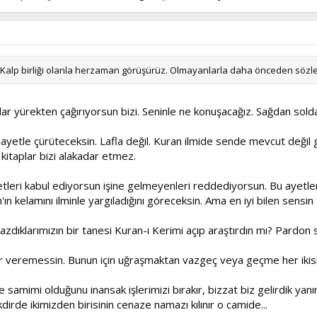
 Kalp birliği olanla herzaman görüşürüz. Olmayanlarla daha önceden sözle
r yürekten çağırıyorsun bizi. Seninle ne konuşacağız. Sağdan soldan 
 ayetle çürüteceksin. Lafla değil. Kuran ilmide sende mevcut deği
 kitaplar bizi alakadar etmez.
tleri kabul ediyorsun işine gelmeyenleri reddediyorsun. Bu ayetler
h'ın kelamını ilminle yargıladığını göreceksin. Ama en iyi bilen sensin
 yazdıklarımızın bir tanesi Kuran-ı Kerimi açıp araştırdın mı? Pardo
r veremessin. Bunun için uğraşmaktan vazgeç veya geçme her ikiside
amimi olduğunu inansak işlerimizi bırakır, bizzat biz gelirdik yanınıza
dirde ikimizden birisinin cenaze namazı kılınır o camide...