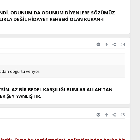
RENDİ. ODUNUM DA ODUNUM DİYENLERE SÖZÜMÜZ
IKLA DEĞİL HİDAYET REHBERİ OLAN KURAN-I
#4
atıdan doğurtu veriyor.
SİN. AZ BİR BEDEL KARŞILIĞI BUNLAR ALLAH'TAN
ER ŞEY YANLIŞTIR.
#5
ıkladık. Oysa bu (açıklamalar), nefretlerinden başka bir