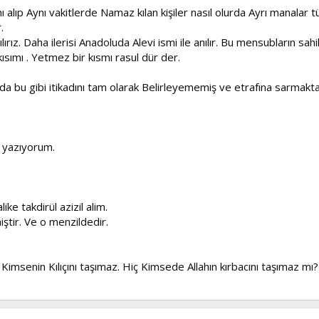
 alıp Aynı vakitlerde Namaz kılan kişiler nasıl olurda Ayrı manalar tü
.
rılırız. Daha ilerisi Anadoluda Alevi ismi ile anılır. Bu mensubların s
 kısımı . Yetmez bir kısmı rasul dür der.
a bu gibi itikadını tam olarak Belirleyememiş ve etrafına sarmaktadı
ı yazıyorum.
ke takdirül azizil alim.
ştir. Ve o menzildedir.
Kimsenin Kılıçını taşımaz. Hiç Kimsede Allahın kırbacını taşımaz mı?