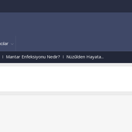
cılar
nfeksiyonu Nedir?
Nüzûlden Hayata...
Bursa
mantolamabursa.tk