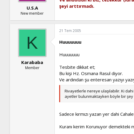
şeyi arttırmadı.
U.S.A
New member
21 Tem 2005
K
Huuuuuuu
Huuuuuuu
Karababa
Tesbite dikkat et;
Member
Bu kişi Hz. Osmana Rasul diyor.
Ve ardından şu enteresan yazıyı yazı
Rivayetlerle nereye ulaşılabilir. Ki dahi
ayetler bulunmaktayken böyle bir şey 
Sadece kırmızı yazan yer dahi Cahalet
Kuranı kerim Korunuyor demekteki ma