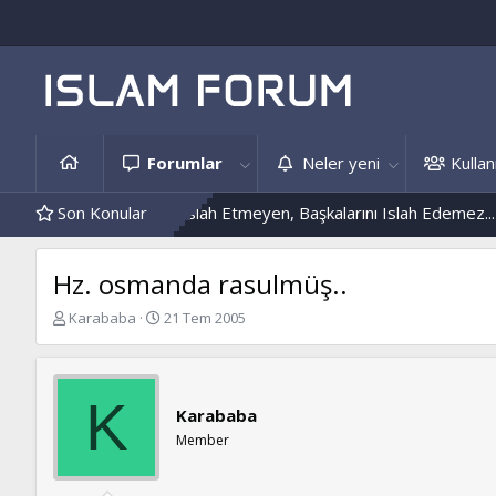
Forumlar
Neler yeni
Kullanı
i
Kendini Islah Etmeyen, Başkalarını Islah Edemez...
Son Konular
Mantar E
Hz. osmanda rasulmüş..
K
B
Karababa
21 Tem 2005
o
a
n
ş
b
l
u
a
K
Karababa
y
n
u
g
Member
b
ı
a
ç