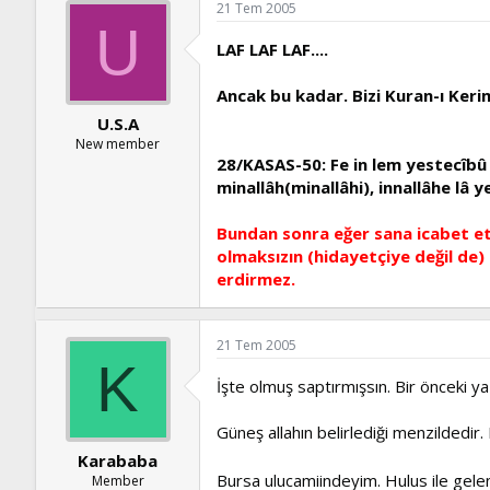
21 Tem 2005
U
LAF LAF LAF....
Ancak bu kadar. Bizi Kuran-ı Kerim 
U.S.A
New member
28/KASAS-50: Fe in lem yestecîb
minallâh(minallâhi), innallâhe lâ 
Bundan sonra eğer sana icabet etm
olmaksızın (hidayetçiye değil de)
erdirmez.
21 Tem 2005
K
İşte olmuş saptırmışsın. Bir önceki ya
Güneş allahın belirlediği menzildedir.
Karababa
Bursa ulucamiindeyim. Hulus ile gele
Member