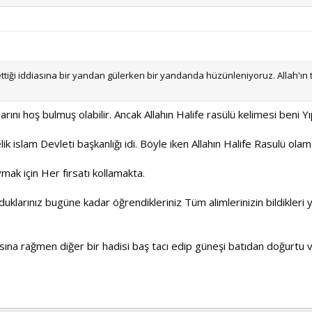
 ettiği iddiasına bir yandan gülerken bir yandanda hüzünleniyoruz. Allah'ın
rını hoş bulmuş olabilir. Ancak Allahın Halife rasülü kelimesi beni Yı
lik islam Devleti başkanlığı idi. Böyle iken Allahın Halife Rasulü ola
ak için Her fırsatı kollamakta.
duklarınız bugüne kadar öğrendikleriniz Tüm alimlerinizin bildikleri y
lmasına rağmen diğer bir hadisi baş tacı edip güneşi batıdan doğurtu v