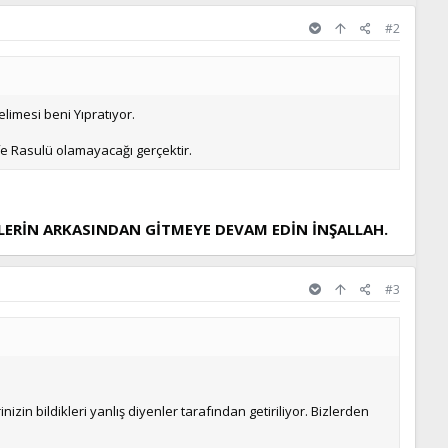
#2
elimesi beni Yıpratıyor.
life Rasulü olamayacağı gerçektir.
İŞİLERİN ARKASINDAN GİTMEYE DEVAM EDİN İNŞALLAH.
#3
zin bildikleri yanlış diyenler tarafından getiriliyor. Bizlerden