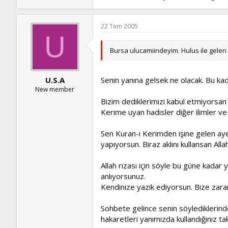
22 Tem 2005
U
Bursa ulucamiindeyim. Hulus ile gelen
U.S.A
Senin yanına gelsek ne olacak. Bu kada
New member
Bizim dediklerimizi kabul etmiyorsan
Kerime uyan hadisler diğer ilimler ve
Sen Kuran-ı Kerimden işine gelen aye
yapıyorsun. Biraz aklını kullansan Alla
Allah rızası için söyle bu güne kadar
anlıyorsunuz.
Kendinize yazık ediyorsun. Bize zara
Sohbete gelince senin söylediklerinde s
hakaretleri yanımızda kullandığınız tak