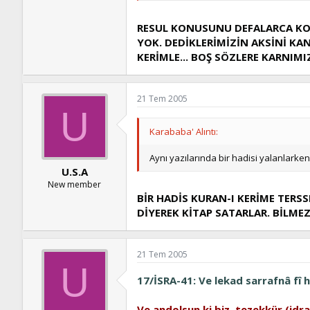
RESUL KONUSUNU DEFALARCA KO
YOK. DEDİKLERİMİZİN AKSİNİ KA
KERİMLE... BOŞ SÖZLERE KARNIMI
21 Tem 2005
U
Karababa' Alıntı:
Aynı yazılarında bir hadisi yalanlarken
U.S.A
New member
BİR HADİS KURAN-I KERİME TERSS
DİYEREK KİTAP SATARLAR. BİLMEZ
21 Tem 2005
U
17/İSRA-41:
Ve lekad sarrafnâ fî h
Ve andolsun ki biz, tezekkür (idra