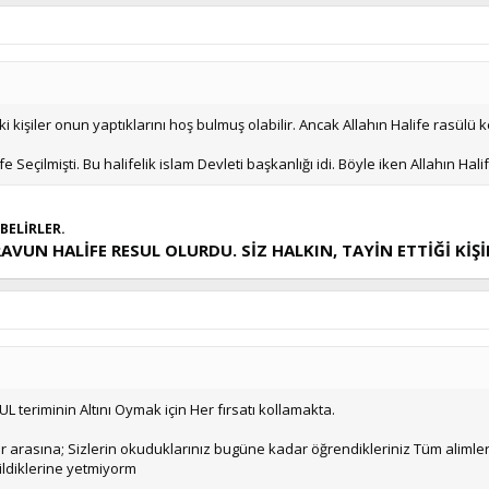
 kişiler onun yaptıklarını hoş bulmuş olabilir. Ancak Allahın Halife rasülü k
 Seçilmişti. Bu halifelik islam Devleti başkanlığı idi. Böyle iken Allahın Ha
BELİRLER.
İRAVUN HALİFE RESUL OLURDU. SİZ HALKIN, TAYİN ETTİĞİ K
teriminin Altını Oymak için Her fırsatı kollamakta.
r arasına; Sizlerin okuduklarınız bugüne kadar öğrendikleriniz Tüm alimlerini
bildiklerine yetmiyorm