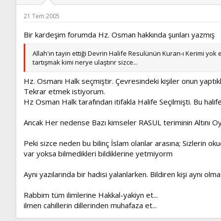
ş
t
l
a
21 Tem 2005
a
r
t
i
Bir kardeşim forumda Hz. Osman hakkında şunları yazmış
a
h
n
i
Allah'ın tayin ettiği Devrin Halife Resulünün Kuran-ı Kerimi yok
tartışmak kimi nerye ulaştırır sizce...
Hz. Osmanı Halk seçmiştir. Çevresindeki kişiler onun yaptıkla
Tekrar etmek istiyorum.
Hz Osman Halk tarafından itifakla Halife Seçilmişti. Bu halife
Ancak Her nedense Bazı kimseler RASUL teriminin Altını Oym
Peki sizce neden bu bilinç İslam olanlar arasına; Sizlerin oku
var yoksa bilmedikleri bildiklerine yetmiyorm
Aynı yazılarında bir hadisi yalanlarken. Bildiren kişi aynı o
Rabbim tüm ilimlerine Hakkal-yakiyn et...
ilmen cahillerin dillerinden muhafaza et...