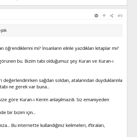
#9
ştik
öğrendiklerini mi? İnsanların elinle yazdıkları kitaplar mı?
l görünen bu. Bizim tabi olduğumuz şey Kuran ve Kuran-ı
i değerlendirirken sağdan soldan, atalarından duyduklarınla
 tabi ne gerek var buna...
n size göre Kuran-ı Kerim anlaşılmazdı. Siz emaniyeden
 bir bizim için...
... Bu internette kullandığınız kelimeleri, iftiraları,