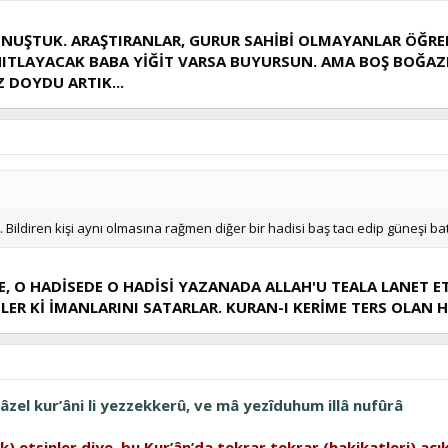
NUŞTUK. ARAŞTIRANLAR, GURUR SAHİBİ OLMAYANLAR ÖĞ
NITLAYACAK BABA YİĞİT VARSA BUYURSUN. AMA BOŞ BOĞAZL
Z DOYDU ARTIK...
. Bildiren kişi aynı olmasına rağmen diğer bir hadisi baş tacı edip güneşi b
E, O HADİSEDE O HADİSİ YAZANADA ALLAH'U TEALA LANET ET
LER Kİ İMANLARINI SATARLAR. KURAN-I KERİME TERS OLAN H
âzel kur’âni li yezzekkerû, ve mâ yezîduhum illâ nufûrâ
k) etsinler diye, bu Kur’ân’da tekrar tekrar (hakikatleri) aç