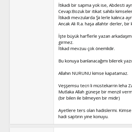
İtikadi bir sapma yok ise, Abdesti aynı
Cevap:Bozuk bir itikat sahibi kimseler
İtikadi mevzularda Şii lerle kalınca ay
Ancak Ali R.a. haşa allahtır derler, bir
İşte büyük harflerle yazan arkadaşımd
girmez.
İtikad mevzuu çok önemlidir.
Bu konuya banlanacağımı bilerek yaz
Allahın NURUNU kimse kapatamaz.
Veşşemsu tecri li müstekarrin leha Zali
Mutlaka Allah güneşe bir menzil vermi
(bir bilen ile bilmeyen bir midir)
Ayetlere ters olan hadislermi. Kimse 
hadi saptırın yine konuyu.