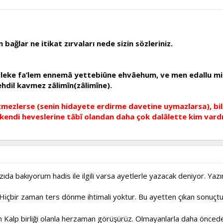
bağlar ne itikat zırvaları nede sizin sözleriniz.
û leke fa’lem ennemâ yettebiûne ehvâehum, ve men edallu 
yehdil kavmez zâlimîn(zâlimîne).
ezlerse (senin hidayete erdirme davetine uymazlarsa), bil k
 kendi heveslerine tâbî olandan daha çok dalâlette kim vard
zıda bakıyorum hadis ile ilgili varsa ayetlerle yazacak deniyor. Yazı
 Hiçbir zaman ters dönme ihtimali yoktur. Bu ayetten çıkan sonuçtur. G
n Kalp birliği olanla herzaman görüşürüz. Olmayanlarla daha önced