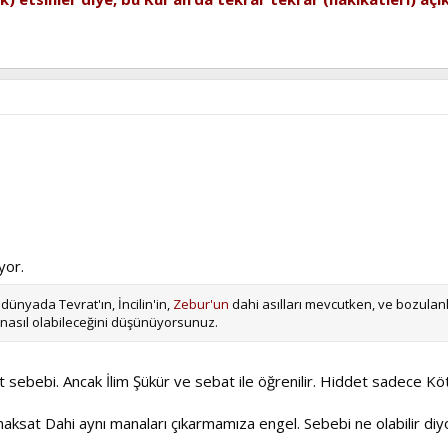
yor.
 dünyada Tevrat'ın, İncilin'in,
Zebur'un
dahi asılları mevcutken, ve bozulanl
nasıl olabileceğini düşünüyorsunuz.
 sebebi. Ancak İlim Şükür ve sebat ile öğrenilir. Hiddet sadece Kötü
ksat Dahi aynı manaları çıkarmamıza engel. Sebebi ne olabilir di