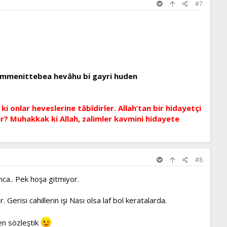
#7
mimmenittebea hevâhu bi gayri huden
i onlar heveslerine tâbîdirler.
Allah’tan bir hidayetçi
ır?
Muhakkak ki Allah, zalimler kavmini hidayete
#8
nca.. Pek hoşa gitmiyor.
erisi cahillerin işi Nası olsa laf bol keratalarda.
en sözleştik