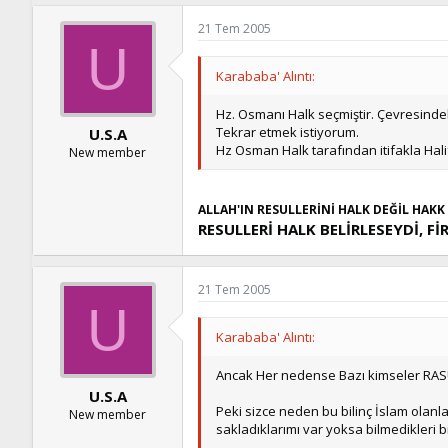
21 Tem 2005
U
Karababa' Alıntı:
Hz. Osmanı Halk seçmiştir. Çevresindeki
Tekrar etmek istiyorum.
U.S.A
Hz Osman Halk tarafından itifakla Halife
New member
ALLAH'IN RESULLERİNİ HALK DEĞİL HAKK 
RESULLERİ HALK BELİRLESEYDİ, F
21 Tem 2005
U
Karababa' Alıntı:
Ancak Her nedense Bazı kimseler RASUL 
U.S.A
Peki sizce neden bu bilinç İslam olanla
New member
sakladıklarımı var yoksa bilmedikleri 