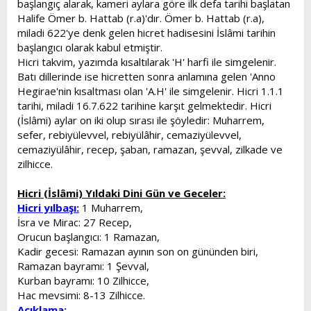
başlangıç alarak, kameri aylara göre ilk defa tarihi başlatan
t
i
Halife Ömer b. Hattab (r.a)'dır. Ömer b. Hattab (r.a),
a
h
miladi 622'ye denk gelen hicret hadisesini İslâmi tarihin
n
i
başlangıcı olarak kabul etmiştir.
Hicri takvim, yazımda kısaltılarak 'H' harfi ile simgelenir.
Batı dillerinde ise hicretten sonra anlamına gelen 'Anno
Hegirae'nin kısaltması olan 'A.H' ile simgelenir. Hicri 1.1.1
tarihi, miladi 16.7.622 tarihine karşıt gelmektedir. Hicri
(İslâmi) aylar on iki olup sırası ile şöyledir: Muharrem,
sefer, rebiyülevvel, rebiyülâhir, cemaziyülevvel,
cemaziyülâhir, recep, şaban, ramazan, şevval, zilkade ve
zilhicce.
Hicri (İslâmi) Yıldaki Dini Gün ve Geceler:
Hicri yılbaşı:
1 Muharrem,
İsra ve Mirac: 27 Recep,
Orucun başlangıcı: 1 Ramazan,
Kadir gecesi: Ramazan ayının son on gününden biri,
Ramazan bayramı: 1 Şevval,
Kurban bayramı: 10 Zilhicce,
Hac mevsimi: 8-13 Zilhicce.
Açıklama: