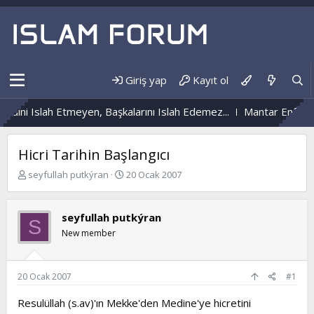
Giriş yap
Kayıt ol
dini Islah Etmeyen, Başkalarını Islah Edemez...
Mantar Enfeksiy
Hicri Tarihin Başlangıcı
K
B
seyfullah putkýran
20 Ocak 2007
o
a
n
ş
b
l
seyfullah putkýran
S
u
a
New member
y
n
u
g
b
ı
a
ç
20 Ocak 2007
#1
ş
t
l
a
Resulüllah (s.av)'ın Mekke'den Medine'ye hicretini
a
r