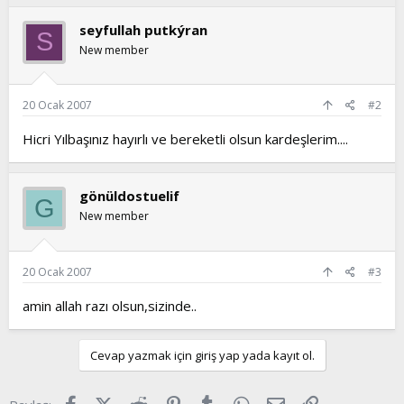
seyfullah putkýran
S
New member
20 Ocak 2007
#2
Hicri Yılbaşınız hayırlı ve bereketli olsun kardeşlerim....
gönüldostuelif
G
New member
20 Ocak 2007
#3
amin allah razı olsun,sizinde..
Cevap yazmak için giriş yap yada kayıt ol.
Facebook
X (Twitter)
Reddit
Pinterest
Tumblr
WhatsApp
E-posta
Link