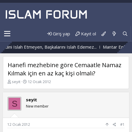
Giriş yap
Kayıt ol
dini Islah Etmeyen, Başkalarını Islah Edemez...
Mantar Enfeksiy
Hanefi mezhebine göre Cemaatle Namaz
Kılmak için en az kaç kişi olmalı?
K
B
seyit
12 Ocak 2012
o
a
n
ş
b
l
seyit
S
u
a
New member
y
n
u
g
b
ı
a
ç
12 Ocak 2012
#1
ş
t