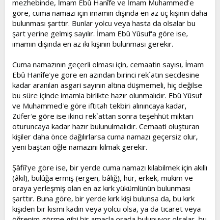
mezhebinde, İmam Ebû Hanîfe ve İmam Muhammed'e
göre, cuma namazı için imamın dışında en az üç kişinin daha
bulunması şarttır. Bunlar yolcu veya hasta da olsalar bu
şart yerine gelmiş sayılır. İmam Ebû Yûsuf'a göre ise,
imamın dışında en az iki kişinin bulunması gerekir.
Cuma namazının geçerli olması için, cemaatin sayısı, İmam
Ebû Hanîfe'ye göre en azından birinci rek`atın secdesine
kadar aranılan asgari sayının altına düşmemeli, hiç değilse
bu süre içinde imamla birlikte hazır olunmalıdır. Ebû Yûsuf
ve Muhammed'e göre iftitah tekbiri alınıncaya kadar,
Züfer'e göre ise ikinci rek`attan sonra teşehhüt miktarı
oturuncaya kadar hazır bulunulmalıdır. Cemaati oluşturan
kişiler daha önce dağılırlarsa cuma namazı geçersiz olur,
yeni baştan öğle namazını kılmak gerekir.
Şâfiî'ye göre ise, bir yerde cuma namazı kılabilmek için akıllı
(âkıl), bulûğa ermiş (ergen, bâliğ), hür, erkek, mukim ve
oraya yerleşmiş olan en az kırk yükümlünün bulunması
şarttır. Buna göre, bir yerde kırk kişi bulunsa da, bu kırk
kişiden bir kısmı kadın veya yolcu olsa, ya da ticaret veya
öğrenim görme gibi bir amaçla orada bulunuyor olsalar, bu