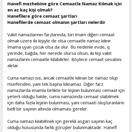
l
a
Hanefi mezhebine göre Cemaatle Namaz Kılmak için
a
r
en az kaç kişi olmalı?
t
i
Hanefilere göre cemaat şartları
a
h
Hanefilerde cemaat olmanın şartları nelerdir
n
i
Vakit namazlarının farzlarında, biri imam diğeri cemaat
olmak üzere iki kişiyle de olsa cemaatle namaz kılınır.
İmama uyan çocuk olsa da olur. Bu nedenle evde, iş
yerinde, bağda, her nerede olursa olsun, iki kişi vakit
namazlarını cemaatle kılabilirler. Böylece cemaat sevabını
alırlar.
Cuma namazı ise, ancak cemaatle kılınan bir namaz olup
münferiden, yani tek başına kılınamaz. Diğer farz
namazlarda imamla birlikte bir kişinin bulunması cemaat için
yeterli olduğu halde, cuma namazında cemaat olabilmek
için daha fazla kişinin bulunması, yani cemaati oluşturanların
belli bir sayının altında olmaması gerekir.
Cuma namazı kılabilmek için gerekli asgari sayının kaç
olduğu hususunda farklı görüşler bulunmaktadır. Hanefî