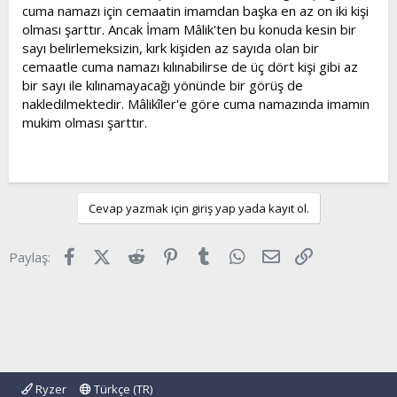
cuma namazı için cemaatin imamdan başka en az on iki kişi
olması şarttır. Ancak İmam Mâlik'ten bu konuda kesin bir
sayı belirlemeksizin, kırk kişiden az sayıda olan bir
cemaatle cuma namazı kılınabilirse de üç dört kişi gibi az
bir sayı ile kılınamayacağı yönünde bir görüş de
nakledilmektedir. Mâlikîler'e göre cuma namazında imamın
mukim olması şarttır.
Cevap yazmak için giriş yap yada kayıt ol.
Facebook
X (Twitter)
Reddit
Pinterest
Tumblr
WhatsApp
E-posta
Link
Paylaş:
Ryzer
Türkçe (TR)