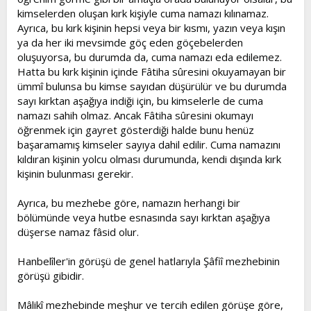
kimselerden oluşan kırk kişiyle cuma namazı kılınamaz.
Ayrıca, bu kırk kişinin hepsi veya bir kısmı, yazın veya kışın
ya da her iki mevsimde göç eden göçebelerden
oluşuyorsa, bu durumda da, cuma namazı eda edilemez.
Hatta bu kırk kişinin içinde Fâtiha sûresini okuyamayan bir
ümmî bulunsa bu kimse sayıdan düşürülür ve bu durumda
sayı kırktan aşağıya indiği için, bu kimselerle de cuma
namazı sahih olmaz. Ancak Fâtiha sûresini okumayı
öğrenmek için gayret gösterdiği halde bunu henüz
başaramamış kimseler sayıya dahil edilir. Cuma namazını
kıldıran kişinin yolcu olması durumunda, kendi dışında kırk
kişinin bulunması gerekir.
Ayrıca, bu mezhebe göre, namazın herhangi bir
bölümünde veya hutbe esnasında sayı kırktan aşağıya
düşerse namaz fâsid olur.
Hanbelîler'in görüşü de genel hatlarıyla Şâfiî mezhebinin
görüşü gibidir.
Mâlikî mezhebinde meşhur ve tercih edilen görüşe göre,