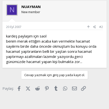
NUAYMAN
N
New member
20 Eyl 2007
#2
kardeş paylaşım için saol
benim merak ettiğim acaba kan vermekte hacamat
sayılırmı birde daha öncede okmuştum bu konuyu orda
hacamat yaptıranların belli bir yaştan sonra hacamat
yaptırmayı azaltmaları lazımdır yazıyordu.gerci
günümüzde hacamat yapan kişi bulmakta zor...
Cevap yazmak için giriş yap yada kayıt ol.
Facebook
X (Twitter)
Reddit
Pinterest
Tumblr
WhatsApp
E-posta
Link
Paylaş: