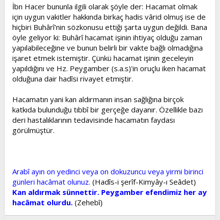
İbn Hacer bununla ilgili olarak şöyle der: Hacamat olmak
için uygun vakitler hakkında birkaç hadis vârid olmuş ise de
hiçbiri Buhârî'nin sözkonusu ettiği şarta uygun değildi. Bana
öyle geliyor ki: Buhârî hacamat işinin ihtiyaç olduğu zaman
yapılabileceğine ve bunun belirli bir vakte bağlı olmadığına
işaret etmek istemiştir. Çünkü hacamat işinin geceleyin
yapıldığını ve Hz. Peygamber (s.a.s)'in oruçlu iken hacamat
olduğuna dair hadîsi rivayet etmiştir.
Hacamatın yani kan aldırmanın insan sağlığına birçok
katkıda bulunduğu tıbbî bir gerçeğe dayanır. Özellikle bazı
deri hastalıklarının tedavisinde hacamatın faydası
görülmüştür.
Arabî ayın on yedinci veya on dokuzuncu veya yirmi birinci
günleri hacâmat olunuz.
(Hadîs-i şerîf-Kimyây-ı Seâdet)
Kan aldırmak sünnettir. Peygamber efendimiz her ay
hacâmat olurdu.
(Zehebî)