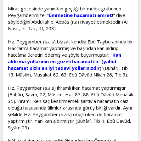
Mirac gecesinde yanından geçtiği bir melek grubunun
Peygamberimize: "
ümmetine hacamatı emret
!" diye
söylediğini Abdullah b. Abbâs (r.a) rivayet etmektedir (Ali
Nâsıf, et-Tâc, III, 203).
Hz. Peygamber (s.a.s) bizzat kendisi Ebû Taybe adında bir
Haccâm'a hacamat yaptırmış ve başından kan aldırıp
haccâma ücretini ödemiş ve şöyle buyurmuştur: "
Kan
aldırma yollarının en güzeli hacamattır. (yahut
hacamat sizin en iyi tedavi yollarınızdır
)"(Buhâri, Tıb
13; Müslim, Musakat 62, 63; Ebû Dâvûd Nikâh 26, Tıb 3).
Hz. Peygamber (s.a.s) ihramlı iken hacamat yaptırmıştır
(Buhârî, Savm, 22; Müslim, Hac 87, 88; Ebû Dâvûd Menâsik
35). İhramlı iken saç kestirmemek şartıyla hacamatın caiz
olduğu hususunda âlimler arasında görüş birliği vardır. Aynı
şekilde Hz. Peygamber (s.a.s) oruçlu iken de hacamat
yaptırmıştır. Yani kan aldırmıştır (Buhârî, Tıb II; Ebû Davûd,
Siyâm 29).
Nâfi (r.a)'den rivayet edildiğine göre İbn Ömer (r.a)