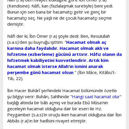
(Kendisine): Nâfi, kan (fazlalaşmak suretiyle) beni yedi.
Bunun için sen bana bir hacamatçı getir ve genç bir
hacamatçı seç. Ne yaşlı ne de çocuk hacamatçı seçme
demiştir.
Nâfi der ki; İbn Ömer (r.a) şöyle dedi: Ben, Resulullah
(s.a.s)'den şu buyruğu işittim: "
Hacamat olmak aç
karnına daha faydalıdır. Hacamat olmak aklı ve
hıfzetme (ezberleme) gücünü arttırır. Hâfız olanın da
hıfzetmek kabiliyetini kuvvetlendirir. Artık kim
hacamat olmak isterse Allah'ın ismini anarak
perşembe günü hacamat olsun
" (İbn Mâce, Kitâbu't-
Tıb, 22).
İbn Hacer Buhârî şerhindeki Hacamat bölümünde özetle
şu bilgiyi verir: Buhârı, Sahîhinde "
Hangi saat hacamat olur
"
başlığı altında bir bâb açmış ve burada Ebû Mûsa'nın
geceleyin hacamat olduğuna dair bir eseri ile Hz.
Peygamber (s.a.s)'in oruçlu iken hacamat olduğuna dair İbn
Abbâs (r.a)'ın bir hadîsini rivayet etmiştir.