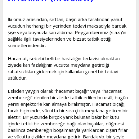
t
i
a
h
n
i
İki omuz arasından, sırttan, başın arka tarafından yahut
vücudun herhangi bir yerinden tedavi maksadıyla bardak,
şişe veya boynuzla kan aldırma. Peygamberimiz (s.a.s)'in
sağlıkla ilgili tavsiyelerinden ve bizzat tatbik ettiği
sünnetlerindendir.
Hacamat, sebebi belli bir hastalığın tedavisi olmaktan
ziyade kan fazlalığının vücutta meydana getirdiği
rahatsızlıkları gidermek için kullanılan genel bir tedavi
usûlüdür.
Eskiden yaygın olarak "hacamat bıçağı" veya "hacamat
zembereği" denilen bir aletle tatbik edilen bu usûl, bugün
yerini enjektörle kan almaya bırakmıştır. Hacamat bıçağı,
tarak biçiminde, vücutta bir sıra çizik meydana getiren bir
alettir. Bir yüzünde birçok yarık bulunan bakır bir kutu
içinde tetikli bir zembereğe bağlı olan bıçaklar, düğmesi
basılınca zembereğin boşalmasıyla yarıklardan dışarı fırlar
ve vücutta çizikler meydana getirir. Bardak vb. bir şeyle