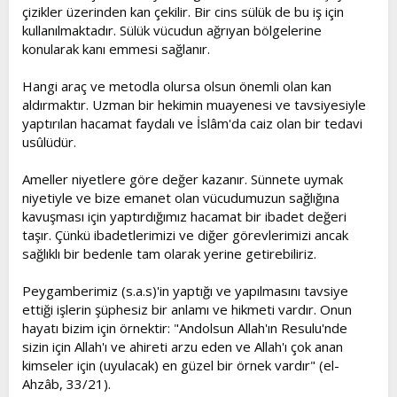
çizikler üzerinden kan çekilir. Bir cins sülük de bu iş için
kullanılmaktadır. Sülük vücudun ağrıyan bölgelerine
konularak kanı emmesi sağlanır.
Hangi araç ve metodla olursa olsun önemli olan kan
aldırmaktır. Uzman bir hekimin muayenesi ve tavsiyesiyle
yaptırılan hacamat faydalı ve İslâm'da caiz olan bir tedavi
usûlüdür.
Ameller niyetlere göre değer kazanır. Sünnete uymak
niyetiyle ve bize emanet olan vücudumuzun sağlığına
kavuşması için yaptırdığımız hacamat bir ibadet değeri
taşır. Çünkü ibadetlerimizi ve diğer görevlerimizi ancak
sağlıklı bir bedenle tam olarak yerine getirebiliriz.
Peygamberimiz (s.a.s)'in yaptığı ve yapılmasını tavsiye
ettiği işlerin şüphesiz bir anlamı ve hikmeti vardır. Onun
hayatı bizim için örnektir: "Andolsun Allah'ın Resulu'nde
sizin için Allah'ı ve ahireti arzu eden ve Allah'ı çok anan
kimseler için (uyulacak) en güzel bir örnek vardır" (el-
Ahzâb, 33/21).