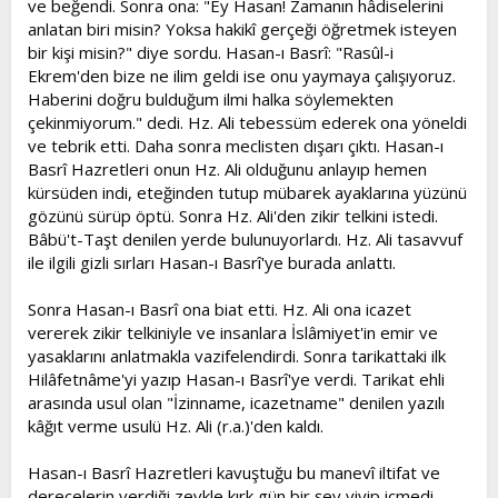
ve beğendi. Sonra ona: "Ey Hasan! Zamanın hâdiselerini
anlatan biri misin? Yoksa hakikî gerçeği öğretmek isteyen
bir kişi misin?" diye sordu. Hasan-ı Basrî: "Rasûl-i
Ekrem'den bize ne ilim geldi ise onu yaymaya çalışıyoruz.
Haberini doğru bulduğum ilmi halka söylemekten
çekinmiyorum." dedi. Hz. Ali tebessüm ederek ona yöneldi
ve tebrik etti. Daha sonra meclisten dışarı çıktı. Hasan-ı
Basrî Hazretleri onun Hz. Ali olduğunu anlayıp hemen
kürsüden indi, eteğinden tutup mübarek ayaklarına yüzünü
gözünü sürüp öptü. Sonra Hz. Ali'den zikir telkini istedi.
Bâbü't-Taşt denilen yerde bulunuyorlardı. Hz. Ali tasavvuf
ile ilgili gizli sırları Hasan-ı Basrî'ye burada anlattı.
Sonra Hasan-ı Basrî ona biat etti. Hz. Ali ona icazet
vererek zikir telkiniyle ve insanlara İslâmiyet'in emir ve
yasaklarını anlatmakla vazifelendirdi. Sonra tarikattaki ilk
Hilâfetnâme'yi yazıp Hasan-ı Basrî'ye verdi. Tarikat ehli
arasında usul olan "İzinname, icazetname" denilen yazılı
kâğıt verme usulü Hz. Ali (r.a.)'den kaldı.
Hasan-ı Basrî Hazretleri kavuştuğu bu manevî iltifat ve
derecelerin verdiği zevkle kırk gün bir şey yiyip içmedi.