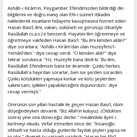
Ashâb-ı Kirâm'ın, Peygamber Efendimizden bildirdiği din
bilgilerini ve doğru inanış olan Ehl-i sünnet itikadını
naklederek insanların hidayete kavuşmasına hizmet eden
Hasan Basrî; ilmi, vakarı, sükûneti ve görünüşü itibarîyle
Rasûlullah (s.a.s.)'e benzerdi. Hayatını ilim öğrenmeye ve
öğretmeye vakfeden Hasan Basrî: "Bu ilmi kimden aldın?"
diye soranlara; "Ashâb-ı Kirâm'dan olan Huzeyfetü'l-
Yemânî'den." diye cevap verdi. "O kimden aldı?" diye
tekrar sorulunca: "Hz. Huzeyfe bana dedi ki: 'Bu ilim,
Rasûlullah Efendimizin bana bir ikramıdır. Çünkü herkes
Rasûlullah'a hayırdan sorarlar, ben ise şerden sorardım.
Çünkü kötülükleri yapmaya korkar ve kötü şeylerden
sakınırsam, iyilikleri yapabileceğimi düşünürdüm.' diye
cevap vermişti."
Ömrünün son yılları hastalık ile geçen Hasan Basrî, ölüm
döşeğindeyken devamlı: "Biz Allah'ın kuluyuz. (Öldükten
sonra) yine ona döneceğiz derler." mealindeki âyet-i
kerîmeyi okudu. Vefat etmeden önce de: "İnsanoğlu
sıhhatli ve hasta olduğu günlerde faydalı şeyleri yapsa ne
iyi olur." diyerek şu vasiyeti yazdırdı: "Hasan bin Ebi'l