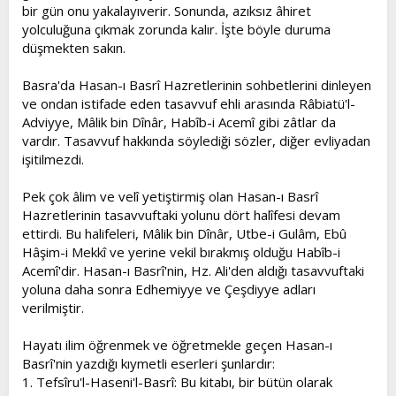
bir gün onu yakalayıverir. Sonunda, azıksız âhiret
yolculuğuna çıkmak zorunda kalır. İşte böyle duruma
düşmekten sakın.
Basra'da Hasan-ı Basrî Hazretlerinin sohbetlerini dinleyen
ve ondan istifade eden tasavvuf ehli arasında Râbiatü'l-
Adviyye, Mâlik bin Dînâr, Habîb-i Acemî gibi zâtlar da
vardır. Tasavvuf hakkında söylediği sözler, diğer evliyadan
işitilmezdi.
Pek çok âlim ve velî yetiştirmiş olan Hasan-ı Basrî
Hazretlerinin tasavvuftaki yolunu dört halîfesi devam
ettirdi. Bu halifeleri, Mâlik bin Dînâr, Utbe-i Gulâm, Ebû
Hâşim-i Mekkî ve yerine vekil bırakmış olduğu Habîb-i
Acemî'dir. Hasan-ı Basrî'nin, Hz. Ali'den aldığı tasavvuftaki
yoluna daha sonra Edhemiyye ve Çeşdiyye adları
verilmiştir.
Hayatı ilim öğrenmek ve öğretmekle geçen Hasan-ı
Basrî'nin yazdığı kıymetli eserleri şunlardır:
1. Tefsîru'l-Haseni'l-Basrî: Bu kitabı, bir bütün olarak