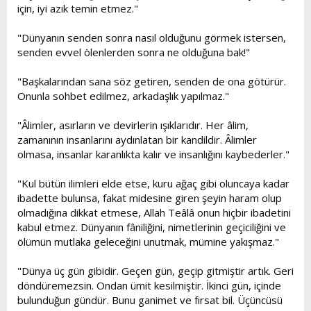
için, iyi azık temin etmez."
"Dünyanın senden sonra nasıl olduğunu görmek istersen,
senden evvel ölenlerden sonra ne olduğuna bak!"
"Başkalarından sana söz getiren, senden de ona götürür.
Onunla sohbet edilmez, arkadaşlık yapılmaz."
"Âlimler, asırların ve devirlerin ışıklarıdır. Her âlim,
zamanının insanlarını aydınlatan bir kandildir. Âlimler
olmasa, insanlar karanlıkta kalır ve insanlığını kaybederler."
"Kul bütün ilimleri elde etse, kuru ağaç gibi oluncaya kadar
ibadette bulunsa, fakat midesine giren şeyin haram olup
olmadığına dikkat etmese, Allah Teâlâ onun hiçbir ibadetini
kabul etmez. Dünyanın fâniliğini, nimetlerinin geçiciliğini ve
ölümün mutlaka geleceğini unutmak, mümine yakışmaz."
"Dünya üç gün gibidir. Geçen gün, geçip gitmiştir artık. Geri
döndüremezsin. Ondan ümit kesilmiştir. İkinci gün, içinde
bulunduğun gündür. Bunu ganimet ve fırsat bil. Üçüncüsü