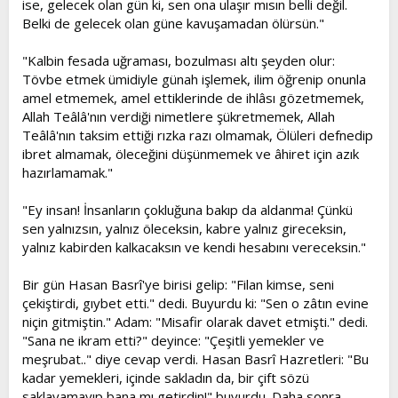
ise, gelecek olan gün ki, sen ona ulaşır mısın belli değil.
Belki de gelecek olan güne kavuşamadan ölürsün."
"Kalbin fesada uğraması, bozulması altı şeyden olur:
Tövbe etmek ümidiyle günah işlemek, ilim öğrenip onunla
amel etmemek, amel ettiklerinde de ihlâsı gözetmemek,
Allah Teâlâ'nın verdiği nimetlere şükretmemek, Allah
Teâlâ'nın taksim ettiği rızka razı olmamak, Ölüleri defnedip
ibret almamak, öleceğini düşünmemek ve âhiret için azık
hazırlamamak."
"Ey insan! İnsanların çokluğuna bakıp da aldanma! Çünkü
sen yalnızsın, yalnız öleceksin, kabre yalnız gireceksin,
yalnız kabirden kalkacaksın ve kendi hesabını vereceksin."
Bir gün Hasan Basrî'ye birisi gelip: "Filan kimse, seni
çekiştirdi, gıybet etti." dedi. Buyurdu ki: "Sen o zâtın evine
niçin gitmiştin." Adam: "Misafir olarak davet etmişti." dedi.
"Sana ne ikram etti?" deyince: "Çeşitli yemekler ve
meşrubat.." diye cevap verdi. Hasan Basrî Hazretleri: "Bu
kadar yemekleri, içinde sakladın da, bir çift sözü
saklayamayıp bana mı getirdin!" buyurdu. Daha sonra