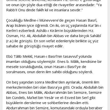
ve onun için şöyle dua ettiği de rivayetler arasındadır: "Ya
Rabb'i! Onu dinde fakîh kıl ve insanlara sevdir."
Çocukluğu Medîne-i Münevvere'de geçen Hasan Basrî,
Arap lisânını iyice öğrendi. On iki, on üç yaşlarında Kur'ân-ı
Kerîm'i ezberledi. Ashâb-ı Kirâm'ın büyüklerinden Hz.
Osman, Hz. Ali, Abdullah bin Abbas ve daha birçok Sahâbî
(r.a.) ile görüştü. En son vefat edenleriyle birlikte üç yüz
sahabe ile görüştüğü rivayet edilir.
Ebû Tâlib Mekkî, Hasan-ı Basrî'nin tasavvuf yolunda
imamları olduğunu söylemiştir. Enes b. Mâlik, kendisine bir
mesele sorulduğunda, onun Hasan-ı Basrî'ye de
sorulmasını, onun derin ilim sahibi olduğunu söylerdi.
On beş yaşından sonra Medîne'den ayrılarak, önemli ilim
merkezlerinden biri olan Basra'ya gitti. Orada; Abdullah bin
Abbas, Enes bin Mâlik, Abdurrahmân bin Semüre, Semüre
bin Cündeb, Ma'kel bin Yesâr ve el-Esved bin Serî gibi
büyüklerin derslerine ve sohbetlerine devâm etti.
Abdurrahman bin Semüre, komutasındaki orduyla beraber