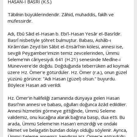
HASAN-I BASRÎ (K.S.)
t
i
a
h
Tâbiînin büyüklerindendir. Zâhid, muhaddis, fakîh ve
n
i
müfessirdir.
Adı, Ebû Sâid el-Hasan b. Ebi'l-Hasan Yesâr el-Basrîdir.
Basrî nisbetiyle şöhret bulmuştur. Babası, Ashâb-ı
Kirâm'dan Zeyd bin Sâbit el-Ensârî'nin kölesi, annesi ise,
sevgili Peygamber'imizin temiz zevcelerinden, Ümmü
Seleme'nin câriyesiydi. 641 (H.21) senesinde Medîne-i
Münevvere'de doğdu. Doğduğunda teberrüken ad koymak
üzere Hz. Ömer'e götürdüler. Hz. Ömer (r.a.), onun güzel
yüzünü görünce: "Adı Hasan (güzel) olsun." buyurdu.
Böylece Hasan adı verildi.
Hz. Ömer'in halifeliği zamanında dünyaya gelen Hasan
Basrî'nin annesi ve babası, oğulları doğunca âzâd edildiler.
Annesi hizmetini görmeye gittiğinde, Ümmü Seleme
validemiz, onu kucağına alarak bağrına basıp, dua etti. Bu
arada, Ümmü Seleme'nin Hasan'ı emzirdiği ve ondaki
hikmet ve belagatin bundan dolayı olduğu söylenir. Ayrıca,
Ümmü Seleme annemiz, kendisini Hz. Ömer'e götürdüğü