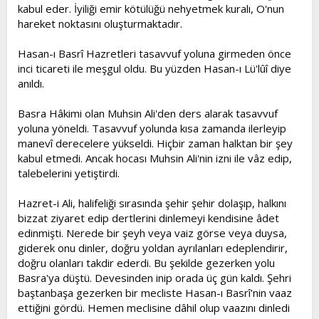
kabul eder. İyiliği emir kötülüğü nehyetmek kuralı, O'nun
hareket noktasını oluşturmaktadır.
Hasan-ı Basrî Hazretleri tasavvuf yoluna girmeden önce
inci ticareti ile meşgul oldu. Bu yüzden Hasan-ı Lü'lûî diye
anıldı.
Basra Hâkimi olan Muhsin Ali'den ders alarak tasavvuf
yoluna yöneldi. Tasavvuf yolunda kısa zamanda ilerleyip
manevî derecelere yükseldi. Hiçbir zaman halktan bir şey
kabul etmedi. Ancak hocası Muhsin Ali'nin izni ile vâz edip,
talebelerini yetiştirdi.
Hazret-i Ali, halifeliği sırasında şehir şehir dolaşıp, halkını
bizzat ziyaret edip dertlerini dinlemeyi kendisine âdet
edinmişti. Nerede bir şeyh veya vaiz görse veya duysa,
giderek onu dinler, doğru yoldan ayrılanları edeplendirir,
doğru olanları takdir ederdi. Bu şekilde gezerken yolu
Basra'ya düştü. Devesinden inip orada üç gün kaldı. Şehri
baştanbaşa gezerken bir mecliste Hasan-ı Basrî'nin vaaz
ettiğini gördü. Hemen meclisine dâhil olup vaazını dinledi