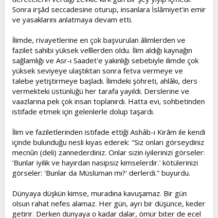
Sonra irşâd seccadesine oturup, insanlara İslâmiyet'in emir
ve yasaklarını anlatmaya devam etti.
İlimde, rivayetlerine en çok başvurulan âlimlerden ve
fazilet sahibi yüksek velîlerden oldu. İlim aldığı kaynağın
sağlamlığı ve Asr-ı Saadet'e yakınlığı sebebiyle ilimde çok
yüksek seviyeye ulaştıktan sonra fetva vermeye ve
talebe yetiştirmeye başladı. İlimdeki şöhreti, ahlâkı, ders
vermekteki üstünlüğü her tarafa yayıldı. Derslerine ve
vaazlarına pek çok insan toplanırdı. Hatta evi, sohbetinden
istifade etmek için gelenlerle dolup taşardı.
İlim ve faziletlerinden istifade ettiği Ashâb-ı Kirâm ile kendi
içinde bulunduğu nesli kıyas ederek: "Siz onları görseydiniz
mecnûn (deli) zannederdiniz. Onlar sizin iyilerinizi görseler:
'Bunlar iyilik ve hayırdan nasipsiz kimselerdir.' kötülerinizi
görseler: 'Bunlar da Müslüman mı?' derlerdi." buyurdu.
Dünyaya düşkün kimse, muradına kavuşamaz. Bir gün
olsun rahat nefes alamaz. Her gün, ayrı bir düşünce, keder
getirir. Derken dünyaya o kadar dalar, ömür biter de ecel