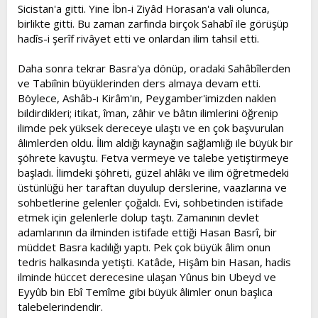
Sicistan'a gitti. Yine İbn-i Ziyâd Horasan'a vali olunca,
birlikte gitti. Bu zaman zarfında birçok Sahabî ile görüşüp
hadîs-i şerîf rivâyet etti ve onlardan ilim tahsil etti.
Daha sonra tekrar Basra'ya dönüp, oradaki Sahâbîlerden
ve Tabiînin büyüklerinden ders almaya devam etti.
Böylece, Ashâb-ı Kirâm'ın, Peygamber'imizden naklen
bildirdikleri; itikat, îman, zâhir ve bâtın ilimlerini öğrenip
ilimde pek yüksek dereceye ulaştı ve en çok başvurulan
âlimlerden oldu. İlim aldığı kaynağın sağlamlığı ile büyük bir
şöhrete kavuştu. Fetva vermeye ve talebe yetiştirmeye
başladı. İlimdeki şöhreti, güzel ahlâkı ve ilim öğretmedeki
üstünlüğü her taraftan duyulup derslerine, vaazlarına ve
sohbetlerine gelenler çoğaldı. Evi, sohbetinden istifade
etmek için gelenlerle dolup taştı. Zamanının devlet
adamlarının da ilminden istifade ettiği Hasan Basrî, bir
müddet Basra kadılığı yaptı. Pek çok büyük âlim onun
tedris halkasında yetişti. Katâde, Hişâm bin Hasan, hadis
ilminde hüccet derecesine ulaşan Yûnus bin Ubeyd ve
Eyyûb bin Ebî Temîme gibi büyük âlimler onun başlıca
talebelerindendir.