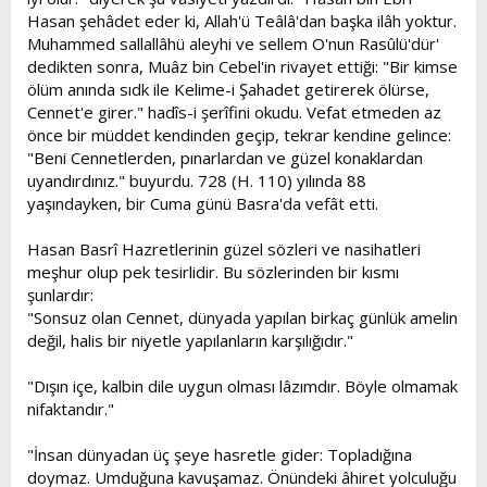
Hasan şehâdet eder ki, Allah'ü Teâlâ'dan başka ilâh yoktur.
Muhammed sallallâhü aleyhi ve sellem O'nun Rasûlü'dür'
dedikten sonra, Muâz bin Cebel'in rivayet ettiği: "Bir kimse
ölüm anında sıdk ile Kelime-i Şahadet getirerek ölürse,
Cennet'e girer." hadîs-i şerîfini okudu. Vefat etmeden az
önce bir müddet kendinden geçip, tekrar kendine gelince:
"Beni Cennetlerden, pınarlardan ve güzel konaklardan
uyandırdınız." buyurdu. 728 (H. 110) yılında 88
yaşındayken, bir Cuma günü Basra'da vefât etti.
Hasan Basrî Hazretlerinin güzel sözleri ve nasihatleri
meşhur olup pek tesirlidir. Bu sözlerinden bir kısmı
şunlardır:
"Sonsuz olan Cennet, dünyada yapılan birkaç günlük amelin
değil, halis bir niyetle yapılanların karşılığıdır."
"Dışın içe, kalbin dile uygun olması lâzımdır. Böyle olmamak
nifaktandır."
"İnsan dünyadan üç şeye hasretle gider: Topladığına
doymaz. Umduğuna kavuşamaz. Önündeki âhiret yolculuğu