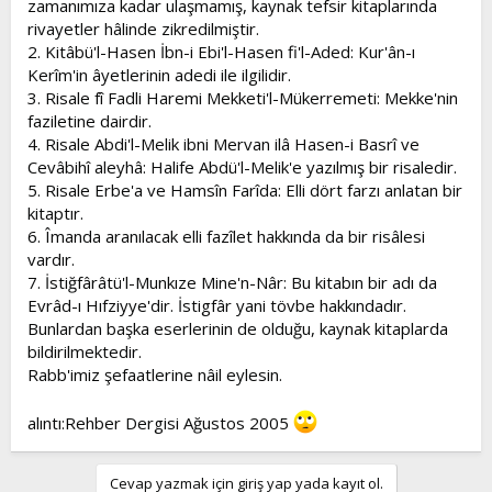
zamanımıza kadar ulaşmamış, kaynak tefsir kitaplarında
rivayetler hâlinde zikredilmiştir.
2. Kitâbü'l-Hasen İbn-i Ebi'l-Hasen fi'l-Aded: Kur'ân-ı
Kerîm'in âyetlerinin adedi ile ilgilidir.
3. Risale fî Fadli Haremi Mekketi'l-Mükerremeti: Mekke'nin
faziletine dairdir.
4. Risale Abdi'l-Melik ibni Mervan ilâ Hasen-i Basrî ve
Cevâbihî aleyhâ: Halife Abdü'l-Melik'e yazılmış bir risaledir.
5. Risale Erbe'a ve Hamsîn Farîda: Elli dört farzı anlatan bir
kitaptır.
6. Îmanda aranılacak elli fazîlet hakkında da bir risâlesi
vardır.
7. İstiğfârâtü'l-Munkıze Mine'n-Nâr: Bu kitabın bir adı da
Evrâd-ı Hıfziyye'dir. İstigfâr yani tövbe hakkındadır.
Bunlardan başka eserlerinin de olduğu, kaynak kitaplarda
bildirilmektedir.
Rabb'imiz şefaatlerine nâil eylesin.
alıntı:Rehber Dergisi Ağustos 2005
Cevap yazmak için giriş yap yada kayıt ol.