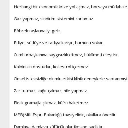
Herhangi bir ekonomik krize yol açmaz, borsaya müdahale
Gaz yapmaz, sindirim sistemini zorlamaz.
Böbrek taşlarına iyi gelir.
Etliye, sütlüye ve tatlıya karışır, burnunu sokar.
Cumhurbaşkanına saygısızlık etmez, hükümeti eleştirir.
Kalbinizin dostudur, kollestrol içermez.
Cinsel isteksizliğe olumlu etkisi klinik deneylerle saptanmıştı
Zar tutmaz, kağıt çalmaz, hile yapmaz.
Eksik gramajla çıkmaz, küfrü haketmez.
MEB(Milli Espri Bakanlığı) tavsiyelidir, okullara önerilir.
Damlaya damlaya gül'ücük olur ikesine sadıktır.