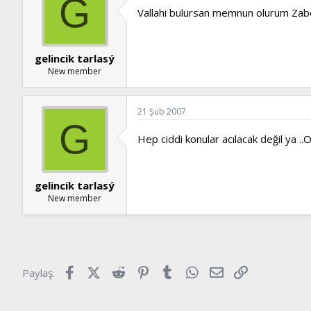
G
Vallahi bulursan memnun olurum Zab
gelincik tarlasý
New member
21 Şub 2007
G
Hep ciddi konular acılacak değil ya ..
gelincik tarlasý
New member
Facebook
X (Twitter)
Reddit
Pinterest
Tumblr
WhatsApp
E-posta
Link
Paylaş: