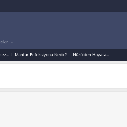
cılar
Mantar Enfeksiyonu Nedir?
Nüzûlden Hayata...