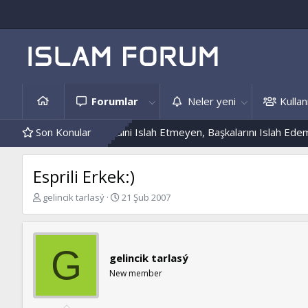
Forumlar
Neler yeni
Kullanı
 Örnekleri
Son Konular
Kendini Islah Etmeyen, Başkalarını Islah Edemez...
Esprili Erkek:)
K
B
gelincik tarlasý
21 Şub 2007
o
a
n
ş
b
l
u
a
G
gelincik tarlasý
y
n
u
g
New member
b
ı
a
ç