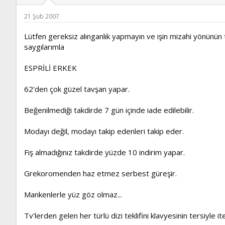
ş
t
l
a
21 Şub 2007
a
r
t
i
Lütfen gereksiz alınganlık yapmayın ve işin mizahi yönünün t
a
h
n
i
saygılarımla
ESPRİLİ ERKEK
62'den çok güzel tavşan yapar.
Beğenilmediği takdirde 7 gün içinde iade edilebilir.
Modayı değil, modayı takip edenleri takip eder.
Fiş almadığınız takdirde yüzde 10 indirim yapar.
Grekoromenden haz etmez serbest güreşir.
Mankenlerle yüz göz olmaz...
Tv'lerden gelen her türlü dizi teklifini klavyesinin tersiyle iter