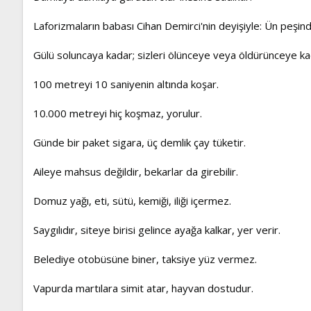
Laforizmaların babası Cihan Demirci'nin deyişiyle: Ün peşind
Gülü soluncaya kadar; sizleri ölünceye veya öldürünceye k
100 metreyi 10 saniyenin altında koşar.
10.000 metreyi hiç koşmaz, yorulur.
Günde bir paket sigara, üç demlik çay tüketir.
Aileye mahsus değildir, bekarlar da girebilir.
Domuz yağı, eti, sütü, kemiği, iliği içermez.
Saygılıdır, siteye birisi gelince ayağa kalkar, yer verir.
Belediye otobüsüne biner, taksiye yüz vermez.
Vapurda martılara simit atar, hayvan dostudur.